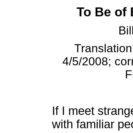
To Be of
Bi
Translatio
4/5/2008; cor
F
If I meet strang
with familiar p