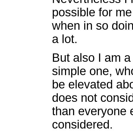
possible for m
when in so doin
a lot.
But also I am 
simple one, wh
be elevated ab
does not consi
than everyone 
considered.