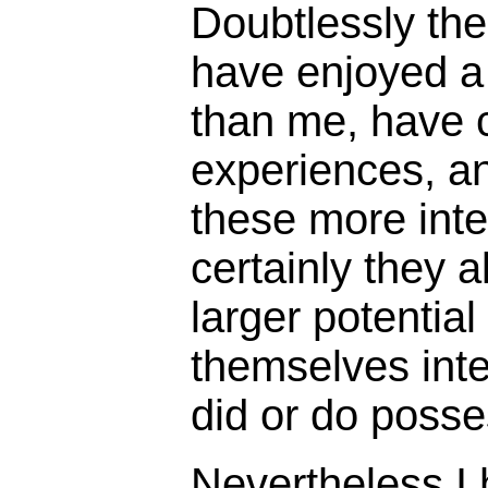
Doubtlessly th
have enjoyed a 
than me, have 
experiences, a
these more int
certainly they 
larger potential
themselves inte
did or do posse
Nevertheless I