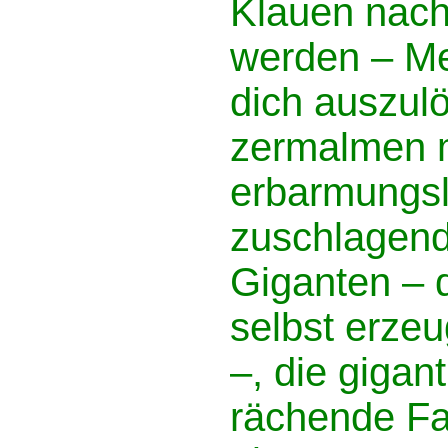
Klauen nach
werden – Me
dich auszul
zermalmen m
erbarmungsl
zuschlagend
Giganten – 
selbst erze
–, die gigan
rächende Fa