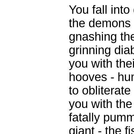
You fall int
the demons 
gnashing the
grinning diab
you with thei
hooves - hum
to obliterat
you with the
fatally pumme
giant - the fi