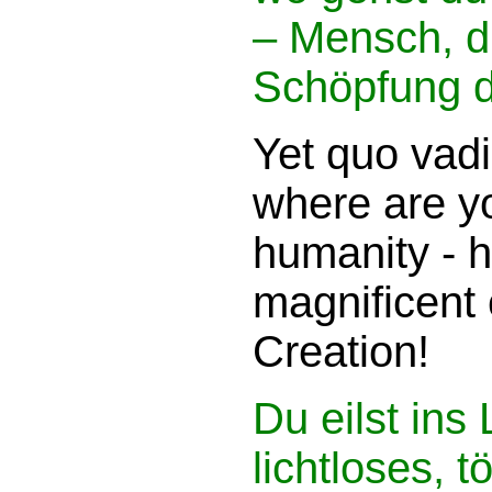
– Mensch, du
Schöpfung d
Yet quo vadi
where are y
humanity - 
magnificent 
Creation!
Du eilst ins 
lichtloses, t