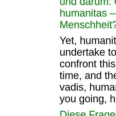
und darum: 
humanitas –
Menschheit
Yet, humanit
undertake to
confront thi
time, and th
vadis, huma
you going, 
Diese Frage