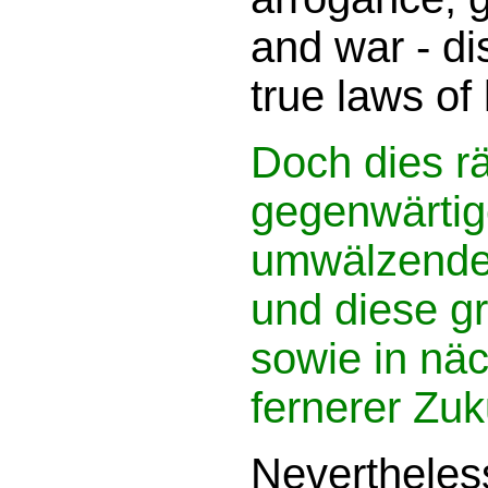
and war - di
true laws of l
Doch dies rä
gegenwärtig
umwälzenden
und diese gro
sowie in nä
fernerer Zuk
Nevertheles