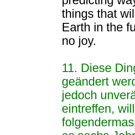
predicting wa
things that w
Earth in the f
no joy.
11. Diese Ding
geändert werd
jedoch unver
eintreffen, wil
folgendermass