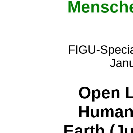
Mensche
FIGU-Special
Jan
Open Le
Human 
Earth (Ju