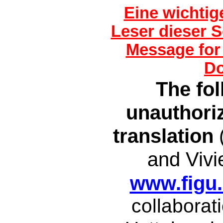
Eine wichtig
Leser dieser S
Message for 
D
The fol
unauthori
translation
and Vivi
www.figu.
collaborat