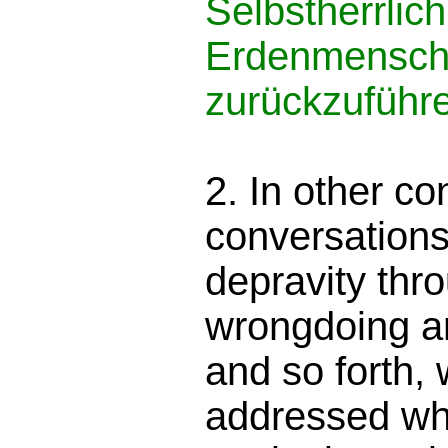
Selbstherrlich
Erdenmensc
zurückzuführe
2. In other co
conversations
depravity thro
wrongdoing an
and so forth,
addressed wh