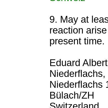
9. May at leas
reaction arise 
present time.
Eduard Alber
Niederflachs,
Niederflachs
Bülach/ZH
Switzerland