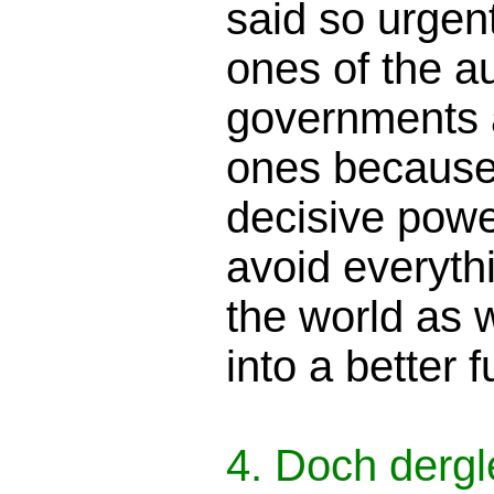
said so urgent
ones of the au
governments a
ones because 
decisive pow
avoid everyth
the world as 
into a better f
4. Doch dergl