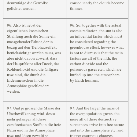
demzufolge die Gewölke
consequently the clouds become
gelichtet werden.
thinner.
96. Also ist nebst der
96. So, together with the actual
eigentlichen kosmischen
cosmic radiation, the sun is also
Strahlung auch die Sonne ein
an influential factor which must
massgebender Faktor, der in
be considered regarding the
bezug auf den Treibhauseffekt
greenhouse effect, however what
berücksichtigt werden muss, was
is not to dismiss is that the main
aber nicht davon abweist, dass
factors are all of the filth, the
der Hauptfaktor aller Dreck, das
carbon dioxide and the
Kohlendioxid und die Giftgase
poisonous gases etc., which are
usw. sind, die durch die
hurled up into the atmosphere
Erdenmenschen in die
by Earth humans.
Atmosphäre geschleudert
werden.
97. Und je grösser die Masse der
97. And the larger the mass of
Überbevölkerung wird, desto
the overpopulation grows, the
mehr gelangen all diese
more all of these destructive
zerstörerischen Stoffe in die freie
substances arrive into free nature
Natur und in die Atmosphäre
and into the atmosphere etc. and
usw. und lösen gewaltige
trigger enormous changes.