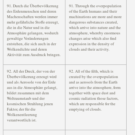
91. Durch die Überbevölkerung
91. Through the overpopulation
des Erdenmenschen und deren
of the Earth humans and their
Machenschaften werden immer
machinations are more and more
mehr gefährliche Stoffe erzeugt,
dangerous substances created,
die in die Natur und in die
which arrive into nature and the
Atmosphäre gelangen, wodurch
atmosphere, whereby enormous
gewaltige Veränderungen
changes arise which also find
entstehen, die sich auch in der
expression in the density of
Wolkendichte und deren
clouds and their activity.
Aktivität zum Ausdruck bringen.
92. All der Dreck, der von der
92. All of the filth, which is
Überbevölkerung erzeugt wird
created by the overpopulation
und als Aerosole von der Erde
and as aerosols from the Earth
aus in die Atmosphäre gelangt,
arrive into the atmosphere, form
bildet zusammen mit dem
together with space dust and
Weltraumstaub und der
cosmic radiation those factors,
kosmischen Strahlung jenen
which are responsible for the
Faktor, der für die
emptying of clouds.
Wolkenentleerung
verantwortlich ist.