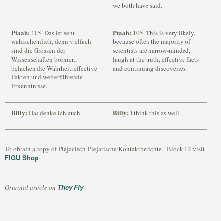
we both have said.
Ptaah:
Ptaah:
105. Das ist sehr
105. This is very likely,
wahrscheinlich, denn vielfach
because often the majority of
sind die Grössen der
scientists are narrow-minded,
Wissenschaften borniert,
laugh at the truth, effective facts
belachen die Wahrheit, effective
and continuing discoveries.
Fakten und weiterführende
Erkenntnisse.
Billy:
Billy:
Das denke ich auch.
I think this as well.
To obtain a copy of Plejadisch-Plejarische Kontaktberichte - Block 12 visit
FIGU Shop
.
They Fly
Original article on