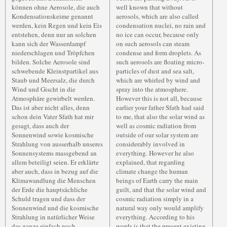
können ohne Aerosole, die auch
well known that without
Kondensationskeime genannt
aerosols, which are also called
werden, kein Regen und kein Eis
condensation nuclei, no rain and
entstehen, denn nur an solchen
no ice can occur, because only
kann sich der Wasserdampf
on such aerosols can steam
niederschlagen und Tröpfchen
condense and form droplets. As
bilden. Solche Aerosole sind
such aerosols are floating micro-
schwebende Kleinstpartikel aus
particles of dust and sea salt,
Staub und Meersalz, die durch
which are whirled by wind and
Wind und Gischt in die
spray into the atmosphere.
Atmosphäre gewirbelt werden.
However this is not all, because
Das ist aber nicht alles, denn
earlier your father Sfath had said
schon dein Vater Sfath hat mir
to me, that also the solar wind as
gesagt, dass auch der
well as cosmic radiation from
Sonnenwind sowie kosmische
outside of our solar system are
Strahlung von ausserhalb unseres
considerably involved in
Sonnensystems massgebend an
everything. However he also
allem beteiligt seien. Er erklärte
explained, that regarding
aber auch, dass in bezug auf die
climate change the human
Klimawandlung die Menschen
beings of Earth carry the main
der Erde die hauptsächliche
guilt, and that the solar wind and
Schuld tragen und dass der
cosmic radiation simply in a
Sonnenwind und die kosmische
natural way only would amplify
Strahlung in natürlicher Weise
everything. According to his
das ganze einfach noch
words is that the present existing