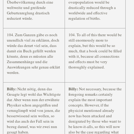
Überbevölkerung durch eine
overpopulation would be
weltweite und greifende
drastically reduced through a
Geburtenreglung drastisch
worldwide and effective
reduziert würde.
regulation of births.
104. Zum Ganzen gäbe es noch
104. To all of this there would be
unendlich viel zu erklären, doch
still enormously more to
würde das derart viel sein, dass
explain, but this would be so
damit ein Buch gefüllt werden
much, that a book could be filled
könnte, denn es müssten alle
with it, because all connections
Zusammenhänge und die
and effects must be very
Auswirkungen sehr genau erklärt
thoroughly explained.
werden.
Billy:
Billy:
Nicht nötig, denn das
Not necessary, because the
Gesagte legt wohl das Wichtigste
foregoing remarks certainly
dar. Aber wenn nun der erwähnte
explain the most important
Physiker schon angegriffen und
concepts. However, if the
verunglimpft wird von jenen, die
physicist mentioned already
besserwissend sein wollen, so
now has been attacked and
wird das auch der Fall sein in
denigrated by those who want to
bezug darauf, was wir zwei nun
be know-it-alls, so this will now
gesagt haben.
also be the case regarding what