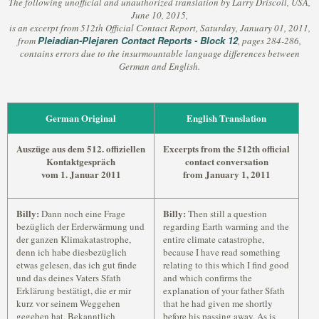
The following unofficial and unauthorized translation by Larry Driscoll, USA,
June 10, 2015,
is an excerpt from 512th Official Contact Report, Saturday, January 01, 2011,
Pleiadian-Plejaren Contact Reports - Block 12
from
, pages 284-286,
contains errors due to the insurmountable language differences between
German and English.
German Original
English Translation
Auszüge aus dem 512. offiziellen
Excerpts from the 512th official
Kontaktgespräch
contact conversation
vom 1. Januar 2011
from January 1, 2011
Billy:
Billy:
Dann noch eine Frage
Then still a question
bezüglich der Erderwärmung und
regarding Earth warming and the
der ganzen Klimakatastrophe,
entire climate catastrophe,
denn ich habe diesbezüglich
because I have read something
etwas gelesen, das ich gut finde
relating to this which I find good
und das deines Vaters Sfath
and which confirms the
Erklärung bestätigt, die er mir
explanation of your father Sfath
kurz vor seinem Weggehen
that he had given me shortly
gegeben hat. Bekanntlich
before his passing away. As is