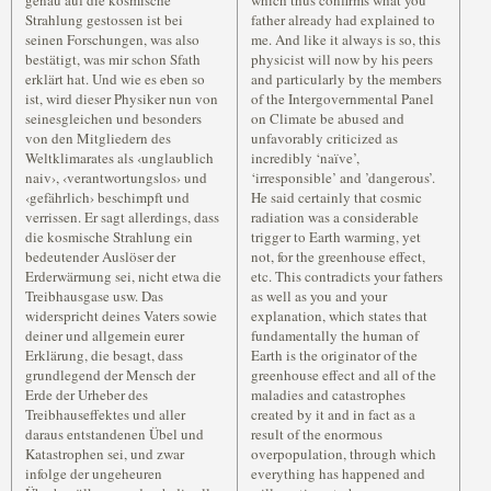
genau auf die kosmische
which thus confirms what you
Strahlung gestossen ist bei
father already had explained to
seinen Forschungen, was also
me. And like it always is so, this
bestätigt, was mir schon Sfath
physicist will now by his peers
erklärt hat. Und wie es eben so
and particularly by the members
ist, wird dieser Physiker nun von
of the Intergovernmental Panel
seinesgleichen und besonders
on Climate be abused and
von den Mitgliedern des
unfavorably criticized as
Weltklimarates als ‹unglaublich
incredibly ‘naïve’,
naiv›, ‹verantwortungslos› und
‘irresponsible’ and ’dangerous’.
‹gefährlich› beschimpft und
He said certainly that cosmic
verrissen. Er sagt allerdings, dass
radiation was a considerable
die kosmische Strahlung ein
trigger to Earth warming, yet
bedeutender Auslöser der
not, for the greenhouse effect,
Erderwärmung sei, nicht etwa die
etc. This contradicts your fathers
Treibhausgase usw. Das
as well as you and your
widerspricht deines Vaters sowie
explanation, which states that
deiner und allgemein eurer
fundamentally the human of
Erklärung, die besagt, dass
Earth is the originator of the
grundlegend der Mensch der
greenhouse effect and all of the
Erde der Urheber des
maladies and catastrophes
Treibhauseffektes und aller
created by it and in fact as a
daraus entstandenen Übel und
result of the enormous
Katastrophen sei, und zwar
overpopulation, through which
infolge der ungeheuren
everything has happened and