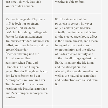
erst möglich wird, dass sich
weather is able to form.
Wetter bilden können.
85. Die Aussage des Physikers
85. The statement of the
trifft jedoch nur zu einem
physicist is correct, however
gewissen Teil zu, denn
only a certain part, because
tatsächlich ist der grundlegende
actually the fundamental factor
Faktor für den entstandenen
for the created greenhouse effect
Treibhauseffekt der Erdenmensch
is the human himself, and I mean
selbst, und zwar in bezug auf die
in regard to the great mass of
grosse Masse der
overpopulation and the effects
Überbevölkerung und die
of its destructive activity and
Auswirkungen ihres
actions in all things against the
zerstörerischen Tuns und
Earth, its nature, the life forms
Handelns in allen Dingen
and the atmosphere, etc.,
gegenüber der Erde, deren Natur,
whereby the greenhouse effect as
den Lebensformen und der
well as the natural catastrophes
Atmosphäre usw., wodurch der
and destructions are caused from
Treibhauseffekt sowie daraus
it.
resultierende Naturkatastrophen
und Zerstörungen hervorgerufen
werden.