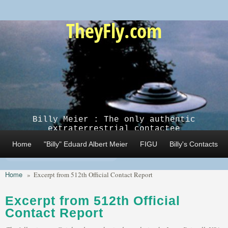
Skip to main content
TheyFly.com
Billy Meier : The only authentic
extraterrestrial contactee
Home
"Billy" Eduard Albert Meier
FIGU
Billy's Contacts
Home
»
Excerpt from 512th Official Contact Report
Excerpt from 512th Official
Contact Report