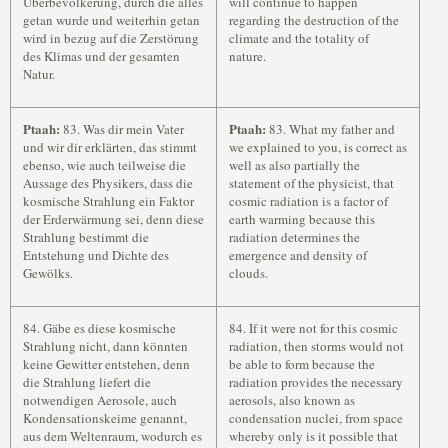
Überbevölkerung, durch die alles
will continue to happen
getan wurde und weiterhin getan
regarding the destruction of the
wird in bezug auf die Zerstörung
climate and the totality of
des Klimas und der gesamten
nature.
Natur.
Ptaah:
Ptaah:
83. Was dir mein Vater
83. What my father and
und wir dir erklärten, das stimmt
we explained to you, is correct as
ebenso, wie auch teilweise die
well as also partially the
Aussage des Physikers, dass die
statement of the physicist, that
kosmische Strahlung ein Faktor
cosmic radiation is a factor of
der Erderwärmung sei, denn diese
earth warming because this
Strahlung bestimmt die
radiation determines the
Entstehung und Dichte des
emergence and density of
Gewölks.
clouds.
84. Gäbe es diese kosmische
84. If it were not for this cosmic
Strahlung nicht, dann könnten
radiation, then storms would not
keine Gewitter entstehen, denn
be able to form because the
die Strahlung liefert die
radiation provides the necessary
notwendigen Aerosole, auch
aerosols, also known as
Kondensationskeime genannt,
condensation nuclei, from space
aus dem Weltenraum, wodurch es
whereby only is it possible that