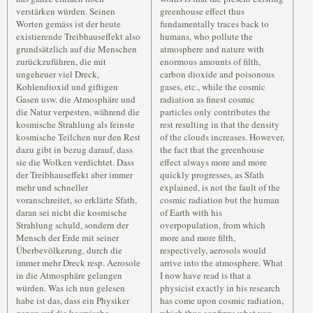
verstärken würden. Seinen
greenhouse effect thus
Worten gemäss ist der heute
fundamentally traces back to
existierende Treibhauseffekt also
humans, who pollute the
grundsätzlich auf die Menschen
atmosphere and nature with
zurückzuführen, die mit
enormous amounts of filth,
ungeheuer viel Dreck,
carbon dioxide and poisonous
Kohlendioxid und giftigen
gases, etc., while the cosmic
Gasen usw. die Atmosphäre und
radiation as finest cosmic
die Natur verpesten, während die
particles only contributes the
kosmische Strahlung als feinste
rest resulting in that the density
kosmische Teilchen nur den Rest
of the clouds increases. However,
dazu gibt in bezug darauf, dass
the fact that the greenhouse
sie die Wolken verdichtet. Dass
effect always more and more
der Treibhauseffekt aber immer
quickly progresses, as Sfath
mehr und schneller
explained, is not the fault of the
voranschreitet, so erklärte Sfath,
cosmic radiation but the human
daran sei nicht die kosmische
of Earth with his
Strahlung schuld, sondern der
overpopulation, from which
Mensch der Erde mit seiner
more and more filth,
Überbevölkerung, durch die
respectively, aerosols would
immer mehr Dreck resp. Aerosole
arrive into the atmosphere. What
in die Atmosphäre gelangen
I now have read is that a
würden. Was ich nun gelesen
physicist exactly in his research
habe ist das, dass ein Physiker
has come upon cosmic radiation,