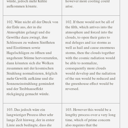
würde, jedoch mehr Kühle
however more cooling could
aufkommen könnte.
arise.
102. Wäre nicht all der Dreck von
102. If there would not be all of
der Erde aus, der in die
the filth, which arrives into the
Atmosphäre gelangt und die
atmosphere and forced into the
Gewölke dazu zwingt, ihre
clouds, to open their gates to
Schleusen zu wahren Sintfluten
real deluges and ice storms as
und Eisstürmen sowie
well as hail and cause enormous
Hagelschlägen zu öffnen und
storms, then the clouds together
ungeheure Stürme hervorzurufen,
with the cosmic radiation would
dann könnten sich die Wolken
be able to normalize,
zusammen mit der kosmischen
consequently more clouds
Strahlung normalisieren, folglich
would develop and the radiation
mehr Gewölk aufkäme und die
of the sun would be reduced and
Sonneneinstrahlung gemindert
the greenhouse effect would be
und der Treibhauseffekt
reversed.
rückgängig gemacht würde.
103. Das jedoch wäre ein
103. However this would be a
langwieriger Prozess über sehr
lengthy process over a very long
lange Zeit hinweg, der in erster
time, which of prime concern
Linie auch bedingte, dass die
also requires that the