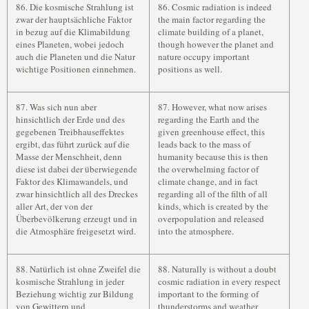
86. Die kosmische Strahlung ist
86. Cosmic radiation is indeed
zwar der hauptsächliche Faktor
the main factor regarding the
in bezug auf die Klimabildung
climate building of a planet,
eines Planeten, wobei jedoch
though however the planet and
auch die Planeten und die Natur
nature occupy important
wichtige Positionen einnehmen.
positions as well.
87. Was sich nun aber
87. However, what now arises
hinsichtlich der Erde und des
regarding the Earth and the
gegebenen Treibhauseffektes
given greenhouse effect, this
ergibt, das führt zurück auf die
leads back to the mass of
Masse der Menschheit, denn
humanity because this is then
diese ist dabei der überwiegende
the overwhelming factor of
Faktor des Klimawandels, und
climate change, and in fact
zwar hinsichtlich all des Dreckes
regarding all of the filth of all
aller Art, der von der
kinds, which is created by the
Überbevölkerung erzeugt und in
overpopulation and released
die Atmosphäre freigesetzt wird.
into the atmosphere.
88. Natürlich ist ohne Zweifel die
88. Naturally is without a doubt
kosmische Strahlung in jeder
cosmic radiation in every respect
Beziehung wichtig zur Bildung
important to the forming of
von Gewittern und
thunderstorms and weather