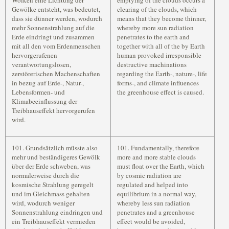
Wolken eine Lichtung der
emptying of the clouds occurs a
Gewölke entsteht, was bedeutet,
clearing of the clouds, which
dass sie dünner werden, wodurch
means that they become thinner,
mehr Sonnenstrahlung auf die
whereby more sun radiation
Erde eindringt und zusammen
penetrates to the earth and
mit all den vom Erdenmenschen
together with all of the by Earth
hervorgerufenen
human provoked irresponsible
verantwortungslosen,
destructive machinations
zerstörerischen Machenschaften
regarding the Earth-, nature-, life
in bezug auf Erde-, Natur-,
forms-, and climate influences
Lebensformen- und
the greenhouse effect is caused.
Klimabeeinflussung der
Treibhauseffekt hervorgerufen
wird.
101. Grundsätzlich müsste also
101. Fundamentally, therefore
mehr und beständigeres Gewölk
more and more stable clouds
über der Erde schweben, was
must float over the Earth, which
normalerweise durch die
by cosmic radiation are
kosmische Strahlung geregelt
regulated and helped into
und im Gleichmass gehalten
equilibrium in a normal way,
wird, wodurch weniger
whereby less sun radiation
Sonnenstrahlung eindringen und
penetrates and a greenhouse
ein Treibhauseffekt vermieden
effect would be avoided,