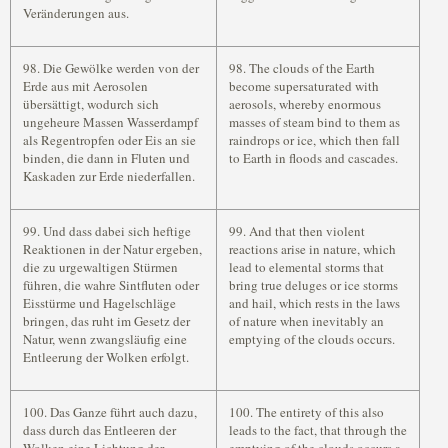
Veränderungen aus.
98. Die Gewölke werden von der
98. The clouds of the Earth
Erde aus mit Aerosolen
become supersaturated with
übersättigt, wodurch sich
aerosols, whereby enormous
ungeheure Massen Wasserdampf
masses of steam bind to them as
als Regentropfen oder Eis an sie
raindrops or ice, which then fall
binden, die dann in Fluten und
to Earth in floods and cascades.
Kaskaden zur Erde niederfallen.
99. Und dass dabei sich heftige
99. And that then violent
Reaktionen in der Natur ergeben,
reactions arise in nature, which
die zu urgewaltigen Stürmen
lead to elemental storms that
führen, die wahre Sintfluten oder
bring true deluges or ice storms
Eisstürme und Hagelschläge
and hail, which rests in the laws
bringen, das ruht im Gesetz der
of nature when inevitably an
Natur, wenn zwangsläufig eine
emptying of the clouds occurs.
Entleerung der Wolken erfolgt.
100. Das Ganze führt auch dazu,
100. The entirety of this also
dass durch das Entleeren der
leads to the fact, that through the