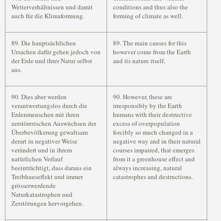
Wetterverhältnissen und damit
conditions and thus also the
auch für die Klimaformung.
forming of climate as well.
89. Die hauptsächlichen
89. The main causes for this
Ursachen dafür gehen jedoch von
however come from the Earth
der Erde und ihrer Natur selbst
and its nature itself.
aus.
90. Dies aber werden
90. However, these are
verantwortungslos durch die
irresponsibly by the Earth
Erdenmenschen mit ihren
humans with their destructive
zerstörerischen Auswüchsen der
excess of overpopulation
Überbevölkerung gewaltsam
forcibly so much changed in a
derart in negativer Weise
negative way and in their natural
verändert und in ihrem
courses impaired, that emerges
natürlichen Verlauf
from it a greenhouse effect and
beeinträchtigt, dass daraus ein
always increasing, natural
Treibhauseffekt und immer
catastrophes and destructions.
grösserwerdende
Naturkatastrophen und
Zerstörungen hervorgehen.