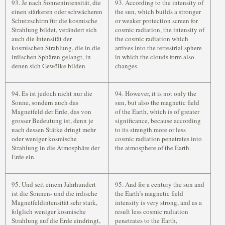
93. Je nach Sonnenintensität, die
93. According to the intensity of
einen stärkeren oder schwächeren
the sun, which builds a stronger
Schutzschirm für die kosmische
or weaker protection screen for
Strahlung bildet, verändert sich
cosmic radiation, the intensity of
auch die Intensität der
the cosmic radiation which
kosmischen Strahlung, die in die
arrives into the terrestrial sphere
irdischen Sphären gelangt, in
in which the clouds form also
denen sich Gewölke bilden
changes.
94. Es ist jedoch nicht nur die
94. However, it is not only the
Sonne, sondern auch das
sun, but also the magnetic field
Magnetfeld der Erde, das von
of the Earth, which is of greater
grosser Bedeutung ist, denn je
significance, because according
nach dessen Stärke dringt mehr
to its strength more or less
oder weniger kosmische
cosmic radiation penetrates into
Strahlung in die Atmosphäre der
the atmosphere of the Earth.
Erde ein.
95. Und seit einem Jahrhundert
95. And for a century the sun and
ist die Sonnen- und die irdische
the Earth’s magnetic field
Magnetfeldintensität sehr stark,
intensity is very strong, and as a
folglich weniger kosmische
result less cosmic radiation
Strahlung auf die Erde eindringt,
penetrates to the Earth,