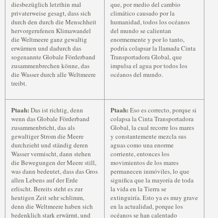
diesbezüglich letzthin mal
que, por medio del cambio
privaterweise gesagt, dass sich
climático causado por la
durch den durch die Menschheit
humanidad, todos los océanos
hervorgerufenen Klimawandel
del mundo se calientan
die Weltmeere ganz gewaltig
enormemente y por lo tanto,
erwärmen und dadurch das
podría colapsar la llamada Cinta
sogenannte Globale Förderband
Transportadora Global, que
zusammenbrechen könne, das
impulsa el agua por todos los
die Wasser durch alle Weltmeere
océanos del mundo.
treibt.
Ptaah:
Ptaah:
Das ist richtig, denn
Eso es correcto, porque si
wenn das Globale Förderband
colapsa la Cinta Transportadora
zusammenbricht, das als
Global, la cual recorre los mares
gewaltiger Strom die Meere
y constantemente mezcla sus
durchzieht und ständig deren
aguas como una enorme
Wasser vermischt, dann stehen
corriente, entonces los
die Bewegungen der Meere still,
movimientos de los mares
was dann bedeutet, dass das Gros
permanecen inmóviles, lo que
allen Lebens auf der Erde
significa que la mayoría de toda
erlischt. Bereits steht es zur
la vida en la Tierra se
heutigen Zeit sehr schlimm,
extinguiría. Esto ya es muy grave
denn die Weltmeere haben sich
en la actualidad, porque los
bedenklich stark erwärmt, und
océanos se han calentado