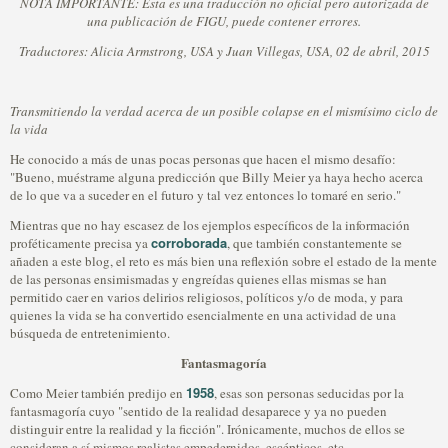
NOTA IMPORTANTE: Esta es una traducción no oficial pero autorizada de
una publicación de FIGU, puede contener errores.
Traductores: Alicia Armstrong, USA y Juan Villegas, USA, 02 de abril, 2015
Transmitiendo la verdad acerca de un posible colapse en el mismísimo ciclo de
la vida
He conocido a más de unas pocas personas que hacen el mismo desafío:
"Bueno, muéstrame alguna predicción que Billy Meier ya haya hecho acerca
de lo que va a suceder en el futuro y tal vez entonces lo tomaré en serio."
Mientras que no hay escasez de los ejemplos específicos de la información
corroborada
proféticamente precisa ya
, que también constantemente se
añaden a este blog, el reto es más bien una reflexión sobre el estado de la mente
de las personas ensimismadas y engreídas quienes ellas mismas se han
permitido caer en varios delirios religiosos, políticos y/o de moda, y para
quienes la vida se ha convertido esencialmente en una actividad de una
búsqueda de entretenimiento.
Fantasmagoría
1958
Como Meier también predijo en
, esas son personas seducidas por la
fantasmagoría cuyo "sentido de la realidad desaparece y ya no pueden
distinguir entre la realidad y la ficción". Irónicamente, muchos de ellos se
consideran a sí mismos realistas empedernidos, escépticos, etc.