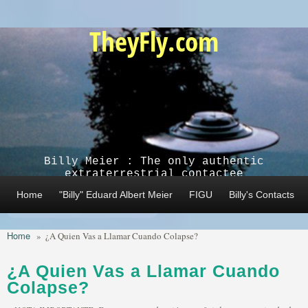
Skip to main content
TheyFly.com
Billy Meier : The only authentic
extraterrestrial contactee
Home
"Billy" Eduard Albert Meier
FIGU
Billy's Contacts
Home
»
¿A Quien Vas a Llamar Cuando Colapse?
¿A Quien Vas a Llamar Cuando
Colapse?