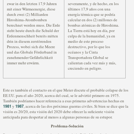
zwar in den letzten 17,9 Jahren
severamente, y de hecho, en los
mit einer Wärmeenergie, diese
últimos 17,9 años con una
durch zwei (2) Milliarden
energía térmica que se podría
Hiroshima-Atombomben
calcular en dos (2) millones de
berechnet werden muss. Die Erde
bombas atómicas de Hiroshima.
steht heute durch die Schuld der
La Tierra está hoy en día, por
Erdenmenschheit bereits mitten
culpa de la humanidad, ya en
drin in diesem zerstörenden
medio de este proceso
Prozess, wobei sich die Meere
destructivo, por lo que los
und das Globale Förderband in
océanos y la Cinta
zunehmender Gefährlichkeit
Transportadora Global se
immer mehr erwärm.
calientan cada vez más y más,
creciendo en peligro.
Este es también el contacto en el que Meier discute el probable colapse de los
EE.UU. para el año 2020, acerca del cual, se le advirtió primero en 1975.
También podríamos hacer referencia a esas primeras advertencias hechas en
1981
1987
y
, acerca de las dos próximas guerras civiles. Si bien se dice que la
visión es 20/20, esta visión del 2020 debe ofrecer la suficiente visión
anticipada para despertar al menos a algunas personas de su estupor.
Problema-Solución