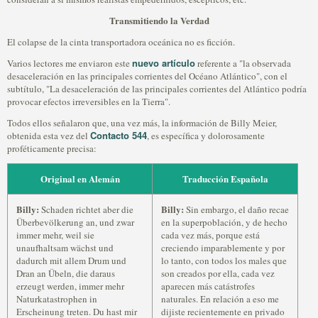
Transmitiendo la Verdad
El colapse de la cinta transportadora oceánica no es ficción.
nuevo artículo
Varios lectores me enviaron este
referente a "la observada
desaceleración en las principales corrientes del Océano Atlántico", con el
subtítulo, "La desaceleración de las principales corrientes del Atlántico podría
provocar efectos irreversibles en la Tierra".
Todos ellos señalaron que, una vez más, la información de Billy Meier,
Contacto 544
obtenida esta vez del
, es específica y dolorosamente
proféticamente precisa:
Original en Alemán
Traducción Española
Billy:
Billy:
Schaden richtet aber die
Sin embargo, el daño recae
Überbevölkerung an, und zwar
en la superpoblación, y de hecho
immer mehr, weil sie
cada vez más, porque está
unaufhaltsam wächst und
creciendo imparablemente y por
dadurch mit allem Drum und
lo tanto, con todos los males que
Dran an Übeln, die daraus
son creados por ella, cada vez
erzeugt werden, immer mehr
aparecen más catástrofes
Naturkatastrophen in
naturales. En relación a eso me
Erscheinung treten. Du hast mir
dijiste recientemente en privado