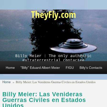
Skip to main content
TheyFly.com
Billy Meier : The only authentic
extraterrestrial contactee
Home
"Billy" Eduard Albert Meier
FIGU
Billy's Contacts
Home
»
Billy Meier: Las Venideras Guerras Civiles en Estados Unidos
Billy Meier: Las Venideras
Guerras Civiles en Estados
Unidos