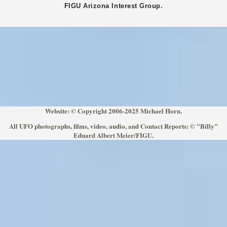
FIGU
Arizona
Interest Group.
Website: © Copyright 2006-2025 Michael Horn.
All UFO photographs, films, video, audio, and Contact Reports: © "Billy"
Eduard Albert Meier/FIGU.