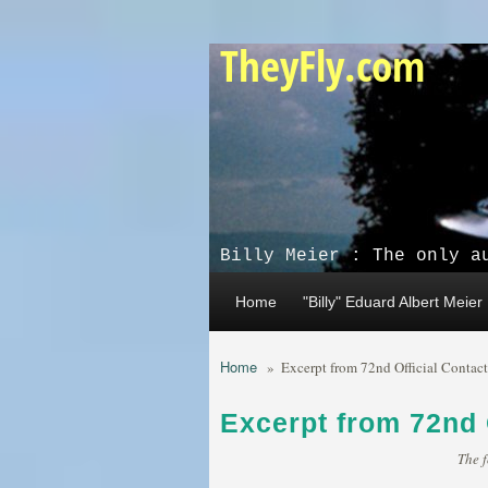
Skip to main content
TheyFly.com
Billy Meier : The only a
Home
"Billy" Eduard Albert Meier
Home
»
Excerpt from 72nd Official Contac
Excerpt from 72nd 
The f