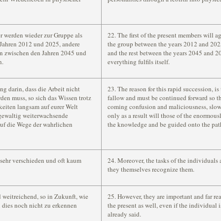
er werden wieder zur Gruppe als
22. The first of the present members will a
 Jahren 2012 und 2025, andere
the group between the years 2012 and 202
en zwischen den Jahren 2045 und
and the rest between the years 2045 and 2
h.
everything fulfils itself.
g darin, dass die Arbeit nicht
23. The reason for this rapid succession, is
rden muss, so sich das Wissen trotz
fallow and must be continued forward so th
eiten langsam auf eurer Welt
coming confusion and maliciousness, slow
 gewaltig weiterwachsende
only as a result will those of the enormou
uf die Wege der wahrlichen
the knowledge and be guided onto the path
 sehr verschieden und oft kaum
24. Moreover, the tasks of the individuals 
they themselves recognize them.
 weitreichend, so in Zukunft, wie
25. However, they are important and far rea
 dies noch nicht zu erkennen
the present as well, even if the individual is
already said.