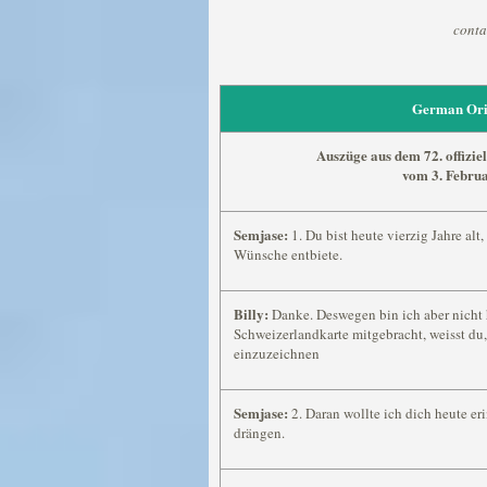
conta
German Ori
Auszüge aus dem 72. offizi
vom 3. Febru
Semjase:
1. Du bist heute vierzig Jahre alt
Wünsche entbiete.
Billy:
Danke. Deswegen bin ich aber nicht h
Schweizerlandkarte mitgebracht, weisst d
einzuzeichnen
Semjase:
2. Daran wollte ich dich heute er
drängen.