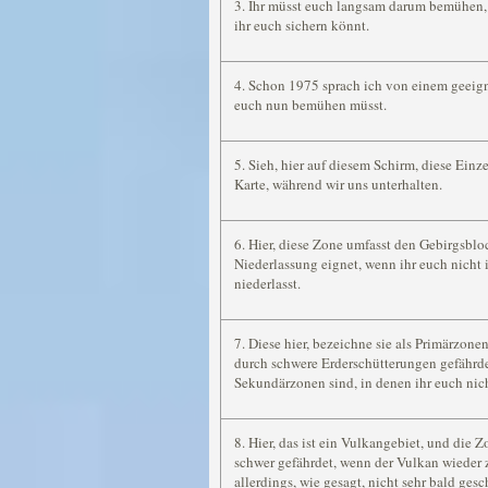
3. Ihr müsst euch langsam darum bemühen, 
ihr euch sichern könnt.
4. Schon 1975 sprach ich von einem geeign
euch nun bemühen müsst.
5. Sieh, hier auf diesem Schirm, diese Einz
Karte, während wir uns unterhalten.
6. Hier, diese Zone umfasst den Gebirgsbloc
Niederlassung eignet, wenn ihr euch nicht i
niederlasst.
7. Diese hier, bezeichne sie als Primärzonen,
durch schwere Erderschütterungen gefährde
Sekundärzonen sind, in denen ihr euch nich
8. Hier, das ist ein Vulkangebiet, und die Z
schwer gefährdet, wenn der Vulkan wieder z
allerdings, wie gesagt, nicht sehr bald ges