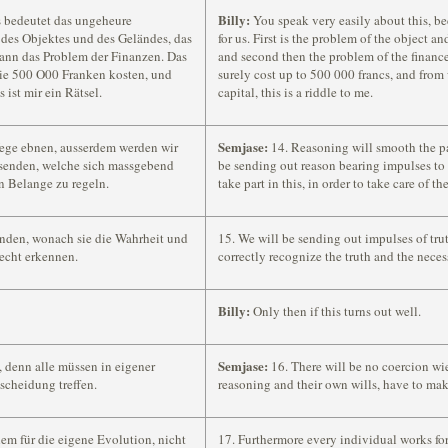
Billy:
ns bedeutet das ungeheure
You speak very easily about this, be
m des Objektes und des Geländes, das
for us. First is the problem of the object a
ann das Problem der Finanzen. Das
and second then the problem of the finance
die 500 O00 Franken kosten, und
surely cost up to 500 000 francs, and from
 ist mir ein Rätsel.
capital, this is a riddle to me.
Semjase:
Wege ebnen, ausserdem werden wir
14. Reasoning will smooth the pa
ussenden, welche sich massgebend
be sending out reason bearing impulses to 
en Belange zu regeln.
take part in this, in order to take care of th
enden, wonach sie die Wahrheit und
15. We will be sending out impulses of tru
echt erkennen.
correctly recognize the truth and the neces
Billy:
Only then if this turns out well.
Semjase:
 denn alle müssen in eigener
16. There will be no coercion wi
scheidung treffen.
reasoning and their own wills, have to mak
lem für die eigene Evolution, nicht
17. Furthermore every individual works for 