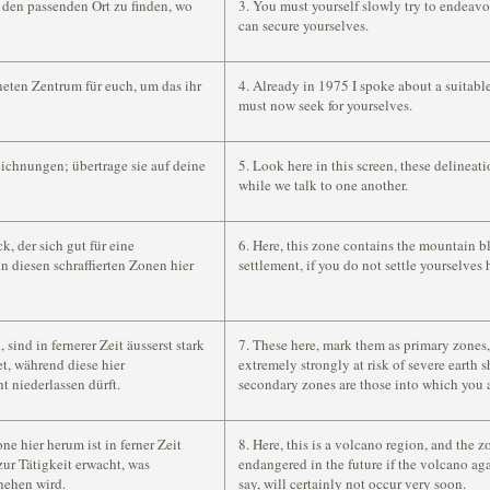
den passenden Ort zu finden, wo
3. You must yourself slowly try to endeavo
can secure yourselves.
eten Zentrum für euch, um das ihr
4. Already in 1975 I spoke about a suitabl
must now seek for yourselves.
eichnungen; übertrage sie auf deine
5. Look here in this screen, these delineat
while we talk to one another.
k, der sich gut für eine
6. Here, this zone contains the mountain bl
n diesen schraffierten Zonen hier
settlement, if you do not settle yourselves
 sind in fernerer Zeit äusserst stark
7. These here, mark them as primary zones,
t, während diese hier
extremely strongly at risk of severe earth 
t niederlassen dürft.
secondary zones are those into which you a
one hier herum ist in ferner Zeit
8. Here, this is a volcano region, and the z
ur Tätigkeit erwacht, was
endangered in the future if the volcano aga
chehen wird.
say, will certainly not occur very soon.