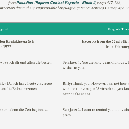
Pleiadian-Plejaren Contact Reports - Block 2
from
, pages 417-422,
ins errors due to the insurmountable language differences between German and En
ginal
English Tran
ellen Kontaktgespräch
Excerpts from the 72nd offici
ar 1977
from February
Semjase:
, wozu ich dir und allen die besten
1. You are forty years old today, f
wishes to you.
Billy:
ier. Da, ich habe heute eine neue
Thank you. However, I am not here fo
u, um die Erdbebenzonen
with me a new map of Switzerland, you kno
earthquake zones
Semjase:
innern, denn die Zeit beginnt zu
2. I want to remind you today ab
press.