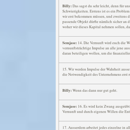
Billy:
Das sagst du sehr leicht, denn für u
Schwierigkeiten. Erstens ist es ein Proble
wir erst bekommen müssen, und zweitens d
passende Objekt dürfte nämlich sicher an 
woher wir dieses Kapital nehmen sollen, das
Semjase:
14. Die Vernunft wird euch die 
vernunftsträchtige Impulse an alle jene a
daran beteiligen wollen, um die finanziell
15. Wir werden Impulse der Wahrheit auss
die Notwendigkeit des Unternehmens erst r
Billy:
Wenn das dann nur gut geht.
Semjase:
16. Es wird kein Zwang ausgeübt,
Vernunft und durch eigenen Willen die Ent
17. Ausserdem arbeitet jedes einzelne in al