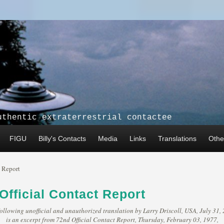
uthentic extraterrestrial contactee
FIGU
Billy's Contacts
Media
Links
Translations
Other
t Report
Official Contact Report
ollowing unofficial and unauthorized translation by Larry Driscoll, USA, July 31,
is an excerpt from 72nd Official Contact Report, Thursday, February 03, 1977,