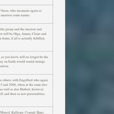
 those, who incarnate again so
to mention some names.
f the group and the mission and
rst will be Olga, Amata, Claire and
forms, if all is actually fulfilled,
 as you know, will no longer be the
oday on Earth would sound strange
ention.
the others, with Engelbert who again
53 and 2066, when at the same also
 as well as also Herbert, however
elf, and then as new personalities.
Marcel, Kalliope, Conrad, Hans,