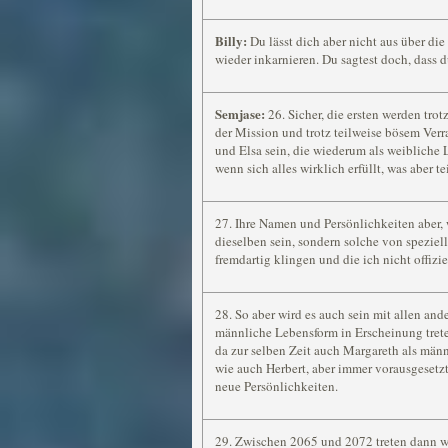
Billy:
Du lässt dich aber nicht aus über die
wieder inkarnieren. Du sagtest doch, dass 
Semjase:
26. Sicher, die ersten werden tro
der Mission und trotz teilweise bösem Verr
und Elsa sein, die wiederum als weibliche
wenn sich alles wirklich erfüllt, was aber tei
27. Ihre Namen und Persönlichkeiten aber, 
dieselben sein, sondern solche von speziell
fremdartig klingen und die ich nicht offizie
28. So aber wird es auch sein mit allen and
männliche Lebensform in Erscheinung tret
da zur selben Zeit auch Margareth als män
wie auch Herbert, aber immer vorausgesetzt, 
neue Persönlichkeiten.
29. Zwischen 2065 und 2072 treten dann wi