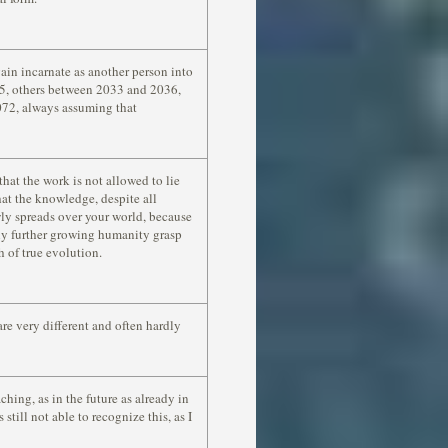
gain incarnate as another person into
5, others between 2033 and 2036,
072, always assuming that
 that the work is not allowed to lie
at the knowledge, despite all
ly spreads over your world, because
sly further growing humanity grasp
 of true evolution.
are very different and often hardly
ching, as in the future as already in
 still not able to recognize this, as I