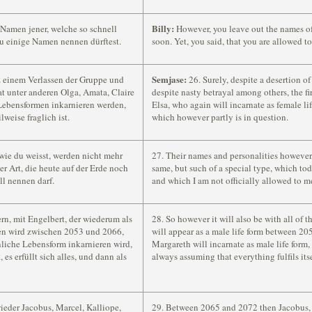
Billy:
 Namen jener, welche so schnell
However, you leave out the names of
du einige Namen nennen dürftest.
soon. Yet, you said, that you are allowed 
Semjase:
tz einem Verlassen der Gruppe und
26. Surely, despite a desertion o
at unter anderen Olga, Amata, Claire
despite nasty betrayal among others, the fi
 Lebensformen inkarnieren werden,
Elsa, who again will incarnate as female life 
lweise fraglich ist.
which however partly is in question.
wie du weisst, werden nicht mehr
27. Their names and personalities however,
er Art, die heute auf der Erde noch
same, but such of a special type, which t
ll nennen darf.
and which I am not officially allowed to m
ern, mit Engelbert, der wiederum als
28. So however it will also be with all of 
en wird zwischen 2053 und 2066,
will appear as a male life form between 20
nliche Lebensform inkarnieren wird,
Margareth will incarnate as male life form,
es erfüllt sich alles, und dann als
always assuming that everything fulfils its
eder Jacobus, Marcel, Kalliope,
29. Between 2065 and 2072 then Jacobus, 