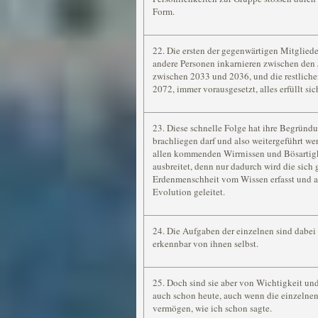
Form.
22. Die ersten der gegenwärtigen Mitglied
andere Personen inkarnieren zwischen den
zwischen 2033 und 2036, und die restlich
2072, immer vorausgesetzt, alles erfüllt sic
23. Diese schnelle Folge hat ihre Begründun
brachliegen darf und also weitergeführt we
allen kommenden Wirrnissen und Bösartigk
ausbreitet, denn nur dadurch wird die sich
Erdenmenschheit vom Wissen erfasst und a
Evolution geleitet.
24. Die Aufgaben der einzelnen sind dabei
erkennbar von ihnen selbst.
25. Doch sind sie aber von Wichtigkeit und
auch schon heute, auch wenn die einzelnen
vermögen, wie ich schon sagte.