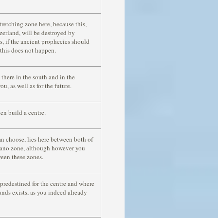
tretching zone here, because this,
itzerland, will be destroyed by
ns, if the ancient prophecies should
 this does not happen.
 there in the south and in the
u, as well as for the future.
en build a centre.
n choose, lies here between both of
cano zone, although however you
ween these zones.
s predestined for the centre and where
unds exists, as you indeed already