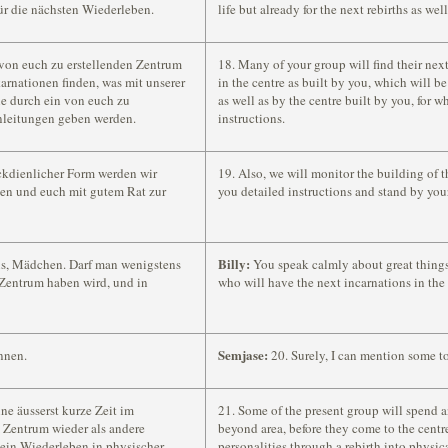
ür die nächsten Wiederleben.
life but already for the next rebirths as well
 von euch zu erstellenden Zentrum
18. Many of your group will ﬁnd their next
karnationen finden, was mit unserer
in the centre as built by you, which will b
ie durch ein von euch zu
as well as by the centre built by you, for 
nleitungen geben werden.
instructions.
kdienlicher Form werden wir
19. Also, we will monitor the building of t
en und euch mit gutem Rat zur
you detailed instructions and stand by you
Billy:
us, Mädchen. Darf man wenigstens
You speak calmly about great things,
 Zentrum haben wird, und in
who will have the next incarnations in the
Semjase:
ennen.
20. Surely, I can mention some t
ne äusserst kurze Zeit im
21. Some of the present group will spend a
m Zentrum wieder als andere
beyond area, before they come to the centre
 ein Wiederleben in physischer
personalities through a rebirth into physic