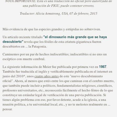
NOTA IMPORTANTE: Esta es una traducción no oficial pero autorizada de
una publicación de FIGU, puede contener errores.
Traductor: Alicia Armstrong, USA, 07 de febrero, 2015
Más evidencia de que las especies grandes y estúpidas no sobreviven.
"el dinosaurio más grande que se haya
Un artículo reciente titulado
descubierto"
revela que los fósiles de esta criatura gigantesca fueron
descubiertos en ... la Patagonia.
Caminemos por un par de hechos indiscutibles; indiscutibles si no eres un
escéptico con muerte cerebral.
1987
La siguiente información de Meier fue publicada por primera vez en
.
También fue traducida al inglés y verificablemente publicada en el internet en
junio del 2010*, unos
cuatro años antes
de este "nuevo descubrimiento
oficial". Ahora, al menos que estés entre los que caminan con el cerebro muerto,
que también puede incluir a políticos, fundamentalistas religiosos, científicos,
profesores universitarios, etc., reconocerás fácilmente el hecho férreo de lo que
constituye un estándar legal de verificación de una previa publicación. Si
tienes algún problema con eso, por favor detente, acude a la iglesia, a una
reunión política, a tu universidad local, etc., y no te molestes realmente en ...
pensar.