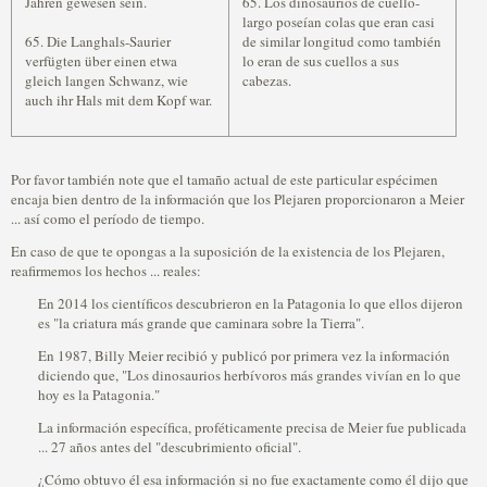
Jahren gewesen sein.
65. Los dinosaurios de cuello-
largo poseían colas que eran casi
65. Die Langhals-Saurier
de similar longitud como también
verfügten über einen etwa
lo eran de sus cuellos a sus
gleich langen Schwanz, wie
cabezas.
auch ihr Hals mit dem Kopf war.
Por favor también note que el tamaño actual de este particular espécimen
encaja bien dentro de la información que los Plejaren proporcionaron a Meier
... así como el período de tiempo.
En caso de que te opongas a la suposición de la existencia de los Plejaren,
reafirmemos los hechos ... reales:
En 2014 los científicos descubrieron en la Patagonia lo que ellos dijeron
es "la criatura más grande que caminara sobre la Tierra".
En 1987, Billy Meier recibió y publicó por primera vez la información
diciendo que, "Los dinosaurios herbívoros más grandes vivían en lo que
hoy es la Patagonia."
La información específica, proféticamente precisa de Meier fue publicada
... 27 años antes del "descubrimiento oficial".
¿Cómo obtuvo él esa información si no fue exactamente como él dijo que