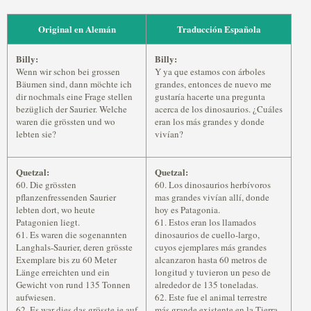
Original en Alemán
Traducción Española
Billy:
Billy:
Wenn wir schon bei grossen
Y ya que estamos con árboles
Bäumen sind, dann möchte ich
grandes, entonces de nuevo me
dir nochmals eine Frage stellen
gustaría hacerte una pregunta
bezüglich der Saurier. Welche
acerca de los dinosaurios. ¿Cuáles
waren die grössten und wo
eran los más grandes y donde
lebten sie?
vivían?
Quetzal:
Quetzal:
60. Die grössten
60. Los dinosaurios herbívoros
pflanzenfressenden Saurier
mas grandes vivían allí, donde
lebten dort, wo heute
hoy es Patagonia.
Patagonien liegt.
61. Estos eran los llamados
61. Es waren die sogenannten
dinosaurios de cuello-largo,
Langhals-Saurier, deren grösste
cuyos ejemplares más grandes
Exemplare bis zu 60 Meter
alcanzaron hasta 60 metros de
Länge erreichten und ein
longitud y tuvieron un peso de
Gewicht von rund 135 Tonnen
alrededor de 135 toneladas.
aufwiesen.
62. Este fue el animal terrestre
62. Es war dies das grösste je auf
más grande existente en la Tierra.