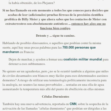
la había obtenido, de los Plejaren?
Si no has llamado en este momento a todos los que conoces para decirles que
acabas de leer (adicionales) pruebas férreas de la precisión científica
profética de Billy Meier y que ahora sabes que los contactos de Meier con
extraterrestres son absolutamente auténticos ...
entonces hay algo que no
funciona bien contigo
.
Detente y ... sigue tu camino.
Hablando de posibles dinosaurios, o aquellos que podrían correr la misma
700.000 personas que
suerte, aquí hay unas pocas palabras para las
marcharon
en Francia:
coalición militar mundial
Dejen de marchar, y ayuden a formar una
para
detener a esos subhumanos.
No quiero ser un aguafiestas, pero ¿no se le ocurrió también a alguien que miles
de civiles desarmados son blancos muy fáciles para esos determinados asesinos
dementes? A riesgo de utilizar una terminología políticamente incorrecta para
la analogía, no seamos las ranas proverbiales ... sentadas en una olla de agua
aumentando la temperatura más allá del punto de ebullición en ellas mismas
Células Durmientes
CNN
También hay una nueva advertencia, reportada en
, sobre la sospecha de la
activación de las llamadas "células durmientes" que podrían ser dirigidas a las