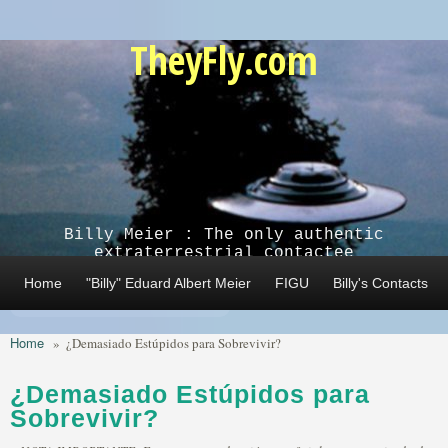
Skip to main content
TheyFly.com
Billy Meier : The only authentic
extraterrestrial contactee
Home
"Billy" Eduard Albert Meier
FIGU
Billy's Contacts
Home
»
¿Demasiado Estúpidos para Sobrevivir?
¿Demasiado Estúpidos para
Sobrevivir?