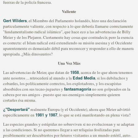
fuerzas de la policía francesa.
Valiente
Gert Wilders
, el Miembro del Parlamento holandés, hizo una declaración
particularmente valiente, con respecto a lo que debería llamarse correctamente
"fundamentalismo radical islámico", que hace eco a las advertencias de Billy
Meier y de los Plejaren. Ciertamente hay cosas que contradecir, pero la esencia
es correcta: el Islam radical está extendiendo su misión asesina y el Occidente
aparentemente es demasiado débil para reconocer y responder a ello de manera
apropiada. ¿Más dinosaurios?
Una Vez Más
1958
Las advertencias de Meier, que datan de
, acerca de lo que ahora tenemos
Edad Media
ante nosotros ... retrocederá al mundo a la
, si los debiluchos y
cobardes, los políticamente correctos, los explotadores, y los escapistas
fantasmagoría
absorbidos con sus tecno-juguetes y
no son golpeados en la
cabeza por sus amigos - puesto que sus enemigos simplemente quieren
cortarles ésa misma.
¿"Despertará"
realmente Europa (y el Occidente), ahora que Meier advirtió
1981 y 1987
específicamente en
, lo que se está manifestando en plena vista?
Las especies grandes y estúpidas no sobreviven si no evolucionan y se adaptan
a las condiciones. Si no queremos llegar a ser reliquias fosilizadas para
posiblemente ser descubiertos por futuros visitantes a un mundo estéril, auto-