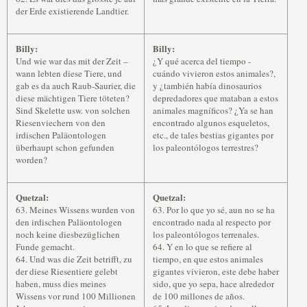
der Erde existierende Landtier.
Billy:
Billy:
Und wie war das mit der Zeit –
¿Y qué acerca del tiempo -
wann lebten diese Tiere, und
cuándo vivieron estos animales?,
gab es da auch Raub-Saurier, die
y ¿también había dinosaurios
diese mächtigen Tiere töteten?
depredadores que mataban a estos
Sind Skelette usw. von solchen
animales magníficos? ¿Ya se han
Riesenviechern von den
encontrado algunos esqueletos,
irdischen Paläontologen
etc., de tales bestias gigantes por
überhaupt schon gefunden
los paleontólogos terrestres?
worden?
Quetzal:
Quetzal:
63. Meines Wissens wurden von
63. Por lo que yo sé, aun no se ha
den irdischen Paläontologen
encontrado nada al respecto por
noch keine diesbezüglichen
los paleontólogos terrenales.
Funde gemacht.
64. Y en lo que se refiere al
64. Und was die Zeit betrifft, zu
tiempo, en que estos animales
der diese Riesentiere gelebt
gigantes vivieron, este debe haber
haben, muss dies meines
sido, que yo sepa, hace alrededor
Wissens vor rund 100 Millionen
de 100 millones de años.