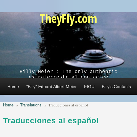
Skip to main content
TheyFly.com
Billy Meier : The only authentic
extraterrestrial contactee
Home
"Billy" Eduard Albert Meier
FIGU
Billy's Contacts
Home
Translations
»
»
Traducciones al español
Traducciones al español