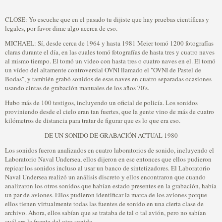
CLOSE: Yo escuche que en el pasado tu dijiste que hay pruebas científicas y
legales, por favor dime algo acerca de eso.
MICHAEL: Sí, desde cerca de 1964 y hasta 1981 Meier tomó 1200 fotografías
claras durante el día, en las cuales tomó fotografías de hasta tres y cuatro naves
al mismo tiempo. El tomó un video con hasta tres o cuatro naves en el. El tomó
un vídeo del altamente controversial OVNI llamado el "OVNI de Pastel de
Bodas", y también grabó sonidos de esas naves en cuatro separadas ocasiones
usando cintas de grabación manuales de los años 70's.
Hubo más de 100 testigos, incluyendo un oficial de policía. Los sonidos
proviniendo desde el cielo eran tan fuertes, que la gente vino de más de cuatro
kilómetros de distancia para tratar de figurar que es lo que era eso.
DE UN SONIDO DE GRABACIÓN ACTUAL 1980
Los sonidos fueron analizados en cuatro laboratorios de sonido, incluyendo el
Laboratorio Naval Undersea, ellos dijeron en ese entonces que ellos pudieron
repicar los sonidos incluso al usar un banco de sintetizadores. El Laboratorio
Naval Undersea realizó un análisis discreto y ellos encontraron que cuando
analizaron los otros sonidos que habían estado presentes en la grabación, había
un par de aviones. Ellos pudieron identificar la marca de los aviones porque
ellos tienen virtualmente todas las fuentes de sonido en una cierta clase de
archivo. Ahora, ellos sabían que se trataba de tal o tal avión, pero no sabían
cuál era la fuente del otro sonido.