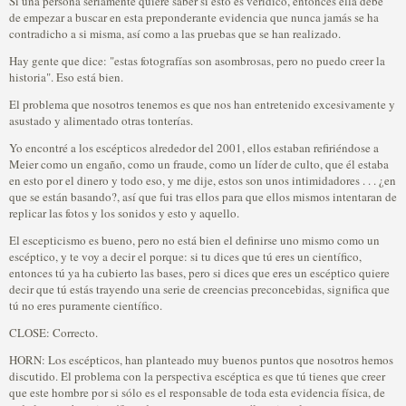
Si una persona seriamente quiere saber si esto es verídico, entonces ella debe
de empezar a buscar en esta preponderante evidencia que nunca jamás se ha
contradicho a si misma, así como a las pruebas que se han realizado.
Hay gente que dice: "estas fotografías son asombrosas, pero no puedo creer la
historia". Eso está bien.
El problema que nosotros tenemos es que nos han entretenido excesivamente y
asustado y alimentado otras tonterías.
Yo encontré a los escépticos alrededor del 2001, ellos estaban refiriéndose a
Meier como un engaño, como un fraude, como un líder de culto, que él estaba
en esto por el dinero y todo eso, y me dije, estos son unos intimidadores . . . ¿en
que se están basando?, así que fui tras ellos para que ellos mismos intentaran de
replicar las fotos y los sonidos y esto y aquello.
El escepticismo es bueno, pero no está bien el definirse uno mismo como un
escéptico, y te voy a decir el porque: si tu dices que tú eres un científico,
entonces tú ya ha cubierto las bases, pero si dices que eres un escéptico quiere
decir que tú estás trayendo una serie de creencias preconcebidas, significa que
tú no eres puramente científico.
CLOSE: Correcto.
HORN: Los escépticos, han planteado muy buenos puntos que nosotros hemos
discutido. El problema con la perspectiva escéptica es que tú tienes que creer
que este hombre por si sólo es el responsable de toda esta evidencia física, de