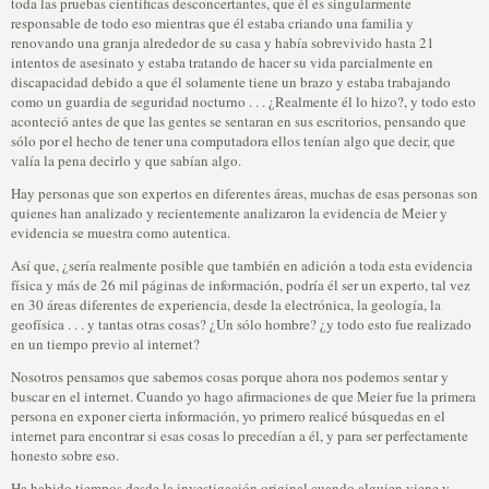
toda las pruebas científicas desconcertantes, que él es singularmente
responsable de todo eso mientras que él estaba criando una familia y
renovando una granja alrededor de su casa y había sobrevivido hasta 21
intentos de asesinato y estaba tratando de hacer su vida parcialmente en
discapacidad debido a que él solamente tiene un brazo y estaba trabajando
como un guardia de seguridad nocturno . . . ¿Realmente él lo hizo?, y todo esto
aconteció antes de que las gentes se sentaran en sus escritorios, pensando que
sólo por el hecho de tener una computadora ellos tenían algo que decir, que
valía la pena decirlo y que sabían algo.
Hay personas que son expertos en diferentes áreas, muchas de esas personas son
quienes han analizado y recientemente analizaron la evidencia de Meier y
evidencia se muestra como autentica.
Así que, ¿sería realmente posible que también en adición a toda esta evidencia
física y más de 26 mil páginas de información, podría él ser un experto, tal vez
en 30 áreas diferentes de experiencia, desde la electrónica, la geología, la
geofísica . . . y tantas otras cosas? ¿Un sólo hombre? ¿y todo esto fue realizado
en un tiempo previo al internet?
Nosotros pensamos que sabemos cosas porque ahora nos podemos sentar y
buscar en el internet. Cuando yo hago afirmaciones de que Meier fue la primera
persona en exponer cierta información, yo primero realicé búsquedas en el
internet para encontrar si esas cosas lo precedían a él, y para ser perfectamente
honesto sobre eso.
Ha habido tiempos desde la investigación original cuando alguien viene y