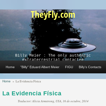
Skip to main content
TheyFly.com
Billy Meier : The only authentic
extraterrestrial contactee
Home
"Billy" Eduard Albert Meier
FIGU
Billy's Contacts
Home
»
La Evidencia Física
La Evidencia Física
Traductor: Alicia Armstrong, USA, 16 de octubre, 2014