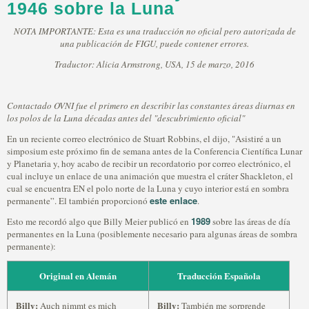
1946 sobre la Luna
NOTA IMPORTANTE: Esta es una traducción no oficial pero autorizada de
una publicación de FIGU, puede contener errores.
Traductor: Alicia Armstrong, USA, 15 de marzo, 2016
Contactado OVNI fue el primero en describir las constantes áreas diurnas en
los polos de la Luna décadas antes del "descubrimiento oficial"
En un reciente correo electrónico de Stuart Robbins, el dijo, "Asistiré a un
simposium este próximo fin de semana antes de la Conferencia Científica Lunar
y Planetaria y, hoy acabo de recibir un recordatorio por correo electrónico, el
cual incluye un enlace de una animación que muestra el cráter Shackleton, el
cual se encuentra EN el polo norte de la Luna y cuyo interior está en sombra
este enlace
permanente”. El también proporcionó
.
1989
Esto me recordó algo que Billy Meier publicó en
sobre las áreas de día
permanentes en la Luna (posiblemente necesario para algunas áreas de sombra
permanente):
Original en Alemán
Traducción Española
Billy:
Billy:
Auch nimmt es mich
También me sorprende