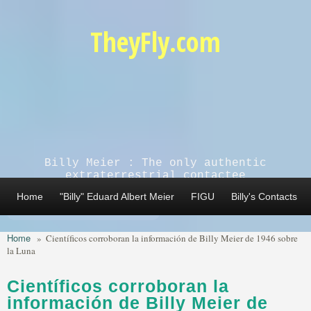
Skip to main content
TheyFly.com
Billy Meier : The only authentic
extraterrestrial contactee
Home
"Billy" Eduard Albert Meier
FIGU
Billy's Contacts
Home
»
Científicos corroboran la información de Billy Meier de 1946 sobre
la Luna
Científicos corroboran la
información de Billy Meier de