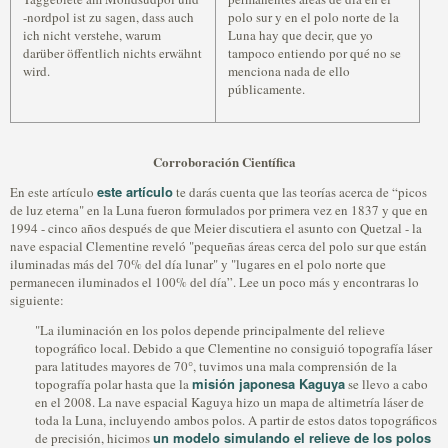
-nordpol ist zu sagen, dass auch
polo sur y en el polo norte de la
ich nicht verstehe, warum
Luna hay que decir, que yo
darüber öffentlich nichts erwähnt
tampoco entiendo por qué no se
wird.
menciona nada de ello
públicamente.
Corroboración Científica
este artículo
En este artículo
te darás cuenta que las teorías acerca de “picos
de luz eterna" en la Luna fueron formulados por primera vez en 1837 y que en
1994 - cinco años después de que Meier discutiera el asunto con Quetzal - la
nave espacial Clementine reveló "pequeñas áreas cerca del polo sur que están
iluminadas más del 70% del día lunar" y "lugares en el polo norte que
permanecen iluminados el 100% del día”. Lee un poco más y encontraras lo
siguiente:
"La iluminación en los polos depende principalmente del relieve
topográfico local. Debido a que Clementine no consiguió topografía láser
para latitudes mayores de 70°, tuvimos una mala comprensión de la
misión japonesa Kaguya
topografía polar hasta que la
se llevo a cabo
en el 2008. La nave espacial Kaguya hizo un mapa de altimetría láser de
toda la Luna, incluyendo ambos polos. A partir de estos datos topográficos
un modelo simulando el relieve de los polos
de precisión, hicimos