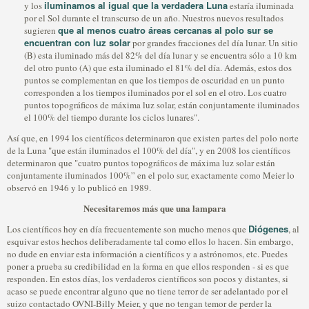
iluminamos al igual que la verdadera Luna
y los
estaría iluminada
por el Sol durante el transcurso de un año. Nuestros nuevos resultados
que al menos cuatro áreas cercanas al polo sur se
sugieren
encuentran con luz solar
por grandes fracciones del día lunar. Un sitio
(B) esta iluminado más del 82% del día lunar y se encuentra sólo a 10 km
del otro punto (A) que esta iluminado el 81% del día. Además, estos dos
puntos se complementan en que los tiempos de oscuridad en un punto
corresponden a los tiempos iluminados por el sol en el otro. Los cuatro
puntos topográficos de máxima luz solar, están conjuntamente iluminados
el 100% del tiempo durante los ciclos lunares".
Así que, en 1994 los científicos determinaron que existen partes del polo norte
de la Luna "que están iluminados el 100% del día", y en 2008 los científicos
determinaron que "cuatro puntos topográficos de máxima luz solar están
conjuntamente iluminados 100%” en el polo sur, exactamente como Meier lo
observó en 1946 y lo publicó en 1989.
Necesitaremos más que una lampara
Diógenes
Los científicos hoy en día frecuentemente son mucho menos que
, al
esquivar estos hechos deliberadamente tal como ellos lo hacen. Sin embargo,
no dude en enviar esta información a científicos y a astrónomos, etc. Puedes
poner a prueba su credibilidad en la forma en que ellos responden - si es que
responden. En estos días, los verdaderos científicos son pocos y distantes, si
acaso se puede encontrar alguno que no tiene terror de ser adelantado por el
suizo contactado OVNI-Billy Meier, y que no tengan temor de perder la