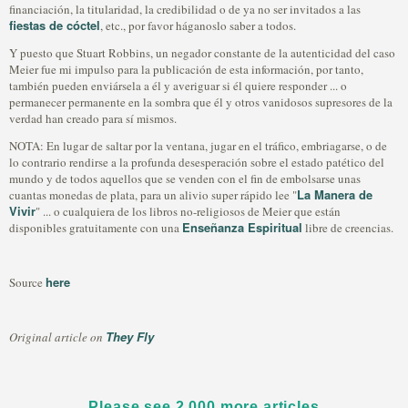
financiación, la titularidad, la credibilidad o de ya no ser invitados a las
fiestas de cóctel
, etc., por favor háganoslo saber a todos.
Y puesto que Stuart Robbins, un negador constante de la autenticidad del caso
Meier fue mi impulso para la publicación de esta información, por tanto,
también pueden enviársela a él y averiguar si él quiere responder ... o
permanecer permanente en la sombra que él y otros vanidosos supresores de la
verdad han creado para sí mismos.
NOTA: En lugar de saltar por la ventana, jugar en el tráfico, embriagarse, o de
lo contrario rendirse a la profunda desesperación sobre el estado patético del
mundo y de todos aquellos que se venden con el fin de embolsarse unas
La Manera de
cuantas monedas de plata, para un alivio super rápido lee "
Vivir
" ... o cualquiera de los libros no-religiosos de Meier que están
Enseñanza Espiritual
disponibles gratuitamente con una
libre de creencias.
here
Source
They Fly
Original article on
Please see 2,000 more articles