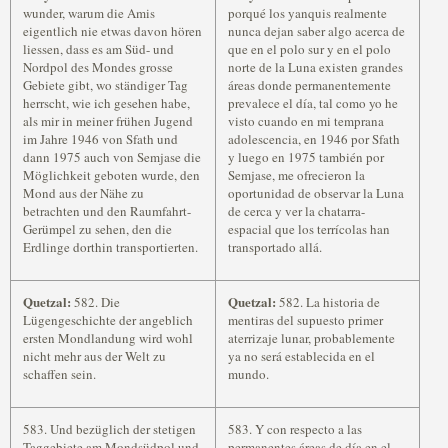
wunder, warum die Amis
porqué los yanquis realmente
eigentlich nie etwas davon hören
nunca dejan saber algo acerca de
liessen, dass es am Süd- und
que en el polo sur y en el polo
Nordpol des Mondes grosse
norte de la Luna existen grandes
Gebiete gibt, wo ständiger Tag
áreas donde permanentemente
herrscht, wie ich gesehen habe,
prevalece el día, tal como yo he
als mir in meiner frühen Jugend
visto cuando en mi temprana
im Jahre 1946 von Sfath und
adolescencia, en 1946 por Sfath
dann 1975 auch von Semjase die
y luego en 1975 también por
Möglichkeit geboten wurde, den
Semjase, me ofrecieron la
Mond aus der Nähe zu
oportunidad de observar la Luna
betrachten und den Raumfahrt-
de cerca y ver la chatarra-
Gerümpel zu sehen, den die
espacial que los terrícolas han
Erdlinge dorthin transportierten.
transportado allá.
Quetzal:
Quetzal:
582. Die
582. La historia de
Lügengeschichte der angeblich
mentiras del supuesto primer
ersten Mondlandung wird wohl
aterrizaje lunar, probablemente
nicht mehr aus der Welt zu
ya no será establecida en el
schaffen sein.
mundo.
583. Und bezüglich der stetigen
583. Y con respecto a las
Taggebiete am Mondsüdpol und
permanentes áreas de día en el