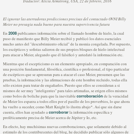
Traductor: Alicia Armstrong, USA, 22 de febrero, 2016
El ignorar las aterradoras predicciones precisas del contactado OVNI Billy
Meier no presagia nada bueno para nuestra supervivencia futura
2008
En
publicamos información sobre el llamado hombre de hielo, la cual
puso de manifiesto que Billy Meier recibió y publicó los datos esenciales
mucho antes del "descubrimiento oficial" de la momia congelada. Por supuesto,
los escépticos y sofistas salieron de sus propios bloques de hielo intelectual
para atacar a Meier, alegando que él falsificó y antedató la información etc.
Mientras que el escepticismo es un elemento apropiado, en comparación con
una posición fundamental, filosófica, científica o profesional, el tipo particular
de escépticos que se apresuran para a atacar el caso Meier, presumen que las
pruebas, la información y las afirmaciones de este hombre recluido, todas ella
sólo existen para tratar de engañarlos. Puesto que ellos se consideran a si
mismos de ser muy "inteligentes" para tales artimañas, se erigen ellos mismos
corroboración
como bolos de boliche para que la inevitable
de la veracidad
de Meier los esparza a todos ellos por el pasillo de los proverbios, lo que ahora
ha vuelto a suceder, como Matt Knight lo ilustra abajo*. Así que sin darse
corroborar
cuenta, ellos han ayudado a
la información específica y
proféticamente precisa de Meier acerca de Júpiter y Io, etc.
En efecto, hay muchísimas nuevas corroboraciones, que solamente debido al
estimulo de los contribuyentes del blog, he decidido publicar sólo algunos de