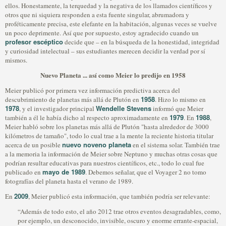
ellos. Honestamente, la terquedad y la negativa de los llamados científicos y
otros que ni siquiera responden a esta fuente singular, abrumadora y
proféticamente precisa, este elefante en la habitación, algunas veces se vuelve
un poco deprimente. Así que por supuesto, estoy agradecido cuando un
profesor escéptico
decide que – en la búsqueda de la honestidad, integridad
y curiosidad intelectual – sus estudiantes merecen decidir la verdad por sí
mismos.
Nuevo Planeta ... así como Meier lo predijo en 1958
Meier publicó por primera vez información predictiva acerca del
1958
descubrimiento de planetas más allá de Plutón en
. Hizo lo mismo en
1978
Wendelle Stevens
, y el investigador principal
informó que Meier
1979
1988
también a él le había dicho al respecto aproximadamente en
. En
,
Meier habló sobre los planetas más allá de Plutón "hasta alrededor de 3000
kilómetros de tamaño", todo lo cual trae a la mente la reciente historia titular
nuevo noveno planeta
acerca de un posible
en el sistema solar. También trae
a la memoria la información de Meier sobre Neptuno y muchas otras cosas que
podrían resultar educativas para nuestros científicos, etc., todo lo cual fue
mayo de 1989
publicado en
. Debemos señalar, que el Voyager 2 no tomo
fotografías del planeta hasta el verano de 1989.
2009
En
, Meier publicó esta información, que también podría ser relevante:
“Además de todo esto, el año 2012 trae otros eventos desagradables, como,
por ejemplo, un desconocido, invisible, oscuro y enorme errante-espacial,