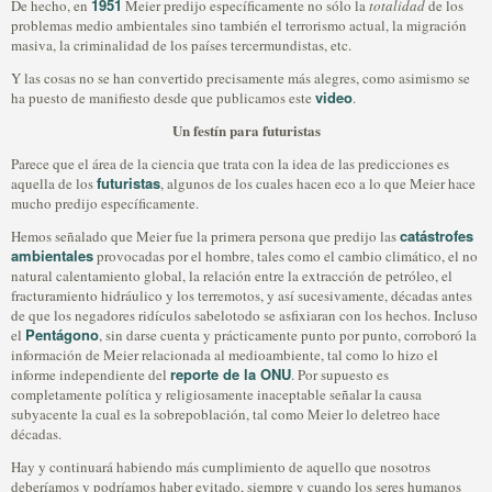
1951
De hecho, en
Meier predijo específicamente no sólo la
totalidad
de los
problemas medio ambientales sino también el terrorismo actual, la migración
masiva, la criminalidad de los países tercermundistas, etc.
Y las cosas no se han convertido precisamente más alegres, como asimismo se
video
ha puesto de manifiesto desde que publicamos este
.
Un festín para futuristas
Parece que el área de la ciencia que trata con la idea de las predicciones es
futuristas
aquella de los
, algunos de los cuales hacen eco a lo que Meier hace
mucho predijo específicamente.
catástrofes
Hemos señalado que Meier fue la primera persona que predijo las
ambientales
provocadas por el hombre, tales como el cambio climático, el no
natural calentamiento global, la relación entre la extracción de petróleo, el
fracturamiento hidráulico y los terremotos, y así sucesivamente, décadas antes
de que los negadores ridículos sabelotodo se asfixiaran con los hechos. Incluso
Pentágono
el
, sin darse cuenta y prácticamente punto por punto, corroboró la
información de Meier relacionada al medioambiente, tal como lo hizo el
reporte de la ONU
informe independiente del
. Por supuesto es
completamente política y religiosamente inaceptable señalar la causa
subyacente la cual es la sobrepoblación, tal como Meier lo deletreo hace
décadas.
Hay y continuará habiendo más cumplimiento de aquello que nosotros
deberíamos y podríamos haber evitado, siempre y cuando los seres humanos