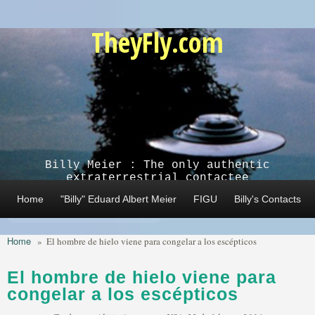
Skip to main content
TheyFly.com
Billy Meier : The only authentic
extraterrestrial contactee
Home
"Billy" Eduard Albert Meier
FIGU
Billy's Contacts
Home
»
El hombre de hielo viene para congelar a los escépticos
El hombre de hielo viene para
congelar a los escépticos