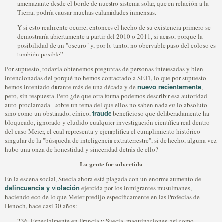
amenazante desde el borde de nuestro sistema solar, que en relación a la
Tierra, podría causar muchas calamidades inmensas.
Y si esto realmente ocurre, entonces el hecho de su existencia primero se
demostraría abiertamente a partir del 2010 o 2011, si acaso, porque la
posibilidad de un "oscuro" y, por lo tanto, no obervable paso del coloso es
también posible”.
Por supuesto, todavía obtenemos preguntas de personas interesadas y bien
intencionadas del porqué no hemos contactado a SETI, lo que por supuesto
nuevo recientemente
hemos intentado durante más de una década y de
,
pero, sin respuesta. Pero ¿de que otra forma podemos describir esa autoridad
auto-proclamada - sobre un tema del que ellos no saben nada
en
lo absoluto -
fraude
sino como un obstinado, cínico,
beneficioso que deliberadamente ha
bloqueado, ignorado y eludido cualquier investigación científica real dentro
del caso Meier, el cual representa y ejemplifica el cumplimiento histórico
singular de la "búsqueda de inteligencia extraterrestre", si de hecho, alguna vez
hubo una onza de honestidad y sinceridad detrás de ello?
La gente fue advertida
En la escena social, Suecia ahora está plagada con un enorme aumento de
delincuencia y violación
ejercida por los inmigrantes musulmanes,
haciendo eco de lo que Meier predijo específicamente en las Profecías de
Henoch, hace casi 30 años:
236. Especialmente en Francia y Suecia, maquinaciones, así como