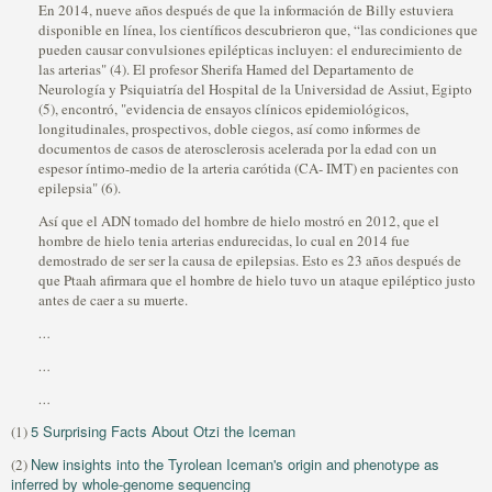
En 2014, nueve años después de que la información de Billy estuviera
disponible en línea, los científicos descubrieron que, “las condiciones que
pueden causar convulsiones epilépticas incluyen: el endurecimiento de
las arterias" (4). El profesor Sherifa Hamed del Departamento de
Neurología y Psiquiatría del Hospital de la Universidad de Assiut, Egipto
(5), encontró, "evidencia de ensayos clínicos epidemiológicos,
longitudinales, prospectivos, doble ciegos, así como informes de
documentos de casos de aterosclerosis acelerada por la edad con un
espesor íntimo-medio de la arteria carótida (CA- IMT) en pacientes con
epilepsia" (6).
Así que el ADN tomado del hombre de hielo mostró en 2012, que el
hombre de hielo tenia arterias endurecidas, lo cual en 2014 fue
demostrado de ser ser la causa de epilepsias. Esto es 23 años después de
que Ptaah afirmara que el hombre de hielo tuvo un ataque epiléptico justo
antes de caer a su muerte.
…
…
…
5 Surprising Facts About Otzi the Iceman
(1)
New insights into the Tyrolean Iceman's origin and phenotype as
(2)
inferred by whole-genome sequencing