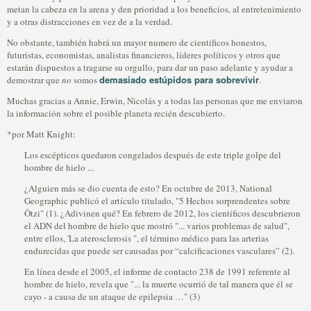
metan la cabeza en la arena y den prioridad a los beneficios, al entretenimiento
y a otras distracciones en vez de a la verdad.
No obstante, también habrá un mayor numero de científicos honestos,
futuristas, economistas, analistas financieros, líderes políticos y otros que
estarán dispuestos a tragarse su orgullo, para dar un paso adelante y ayudar a
demasiado estúpidos para sobrevivir
demostrar que
no
somos
.
Muchas gracias a Annie, Erwin, Nicolás y a todas las personas que me enviaron
la información sobre el posible planeta recién descubierto.
*por Matt Knight:
Los escépticos quedaron congelados después de este triple golpe del
hombre de hielo ...
¿Alguien más se dio cuenta de esto? En octubre de 2013, National
Geographic publicó el artículo titulado, "5 Hechos sorprendentes sobre
Ötzi" (1). ¿Adivinen qué? En febrero de 2012, los científicos descubrieron
el ADN del hombre de hielo que mostró "... varios problemas de salud",
entre ellos, 'La aterosclerosis ", el término médico para las arterias
endurecidas que puede ser causadas por “calcificaciones vasculares” (2).
En línea desde el 2005, el informe de contacto 238 de 1991 referente al
hombre de hielo, revela que "... la muerte ocurrió de tal manera que él se
cayo - a causa de un ataque de epilepsia …" (3)