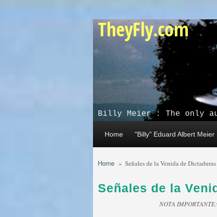
Skip to main content
TheyFly.com
Billy Meier : The only a
Home
"Billy" Eduard Albert Meier
Home
»
Señales de la Venida de Dictaduras
Señales de la Veni
NOTA IMPORTANTE: Est