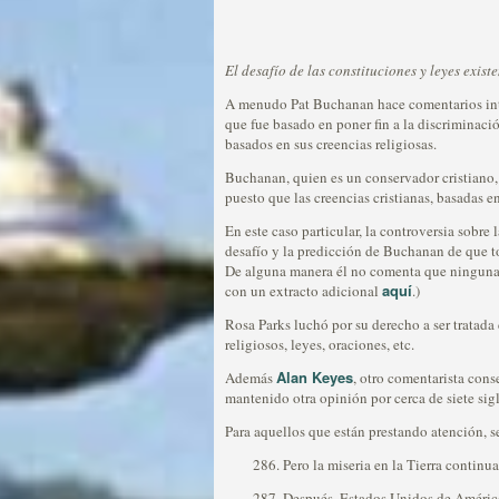
El desafío de las constituciones y leyes exis
A menudo Pat Buchanan hace comentarios int
que fue basado en poner fin a la discriminació
basados en sus creencias religiosas.
Buchanan, quien es un conservador cristiano, 
puesto que las creencias cristianas, basadas e
En este caso particular, la controversia sob
desafío y la predicción de Buchanan de que to
De alguna manera él no comenta que ninguna c
aquí
con un extracto adicional
.)
Rosa Parks luchó por su derecho a ser tratada
religiosos, leyes, oraciones, etc.
Alan Keyes
Además
, otro comentarista cons
mantenido otra opinión por cerca de siete sig
Para aquellos que están prestando atención, s
286. Pero la miseria en la Tierra continua
287. Después, Estados Unidos de América s