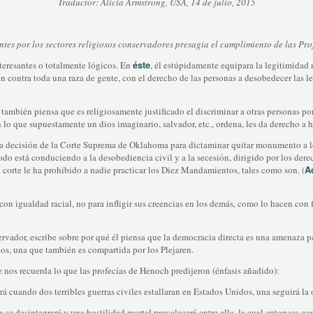
Traductor: Alicia Armstrong, USA, 14 de julio, 2015
tentes por los sectores religiosos conservadores presagia el cumplimiento de las Pr
éste
eresantes o totalmente lógicos. En
, él estúpidamente equipara la legitimidad
n contra toda una raza de gente, con el derecho de las personas a desobedecer las le
también piensa que es religiosamente justificado el discriminar a otras personas por
n lo que supuestamente un dios imaginario, salvador, etc., ordena, les da derecho a h
re la decisión de la Corte Suprema de Oklahoma para dictaminar quitar monumento a
do está conduciendo a la desobediencia civil y a la secesión, dirigido por los derec
A
orte le ha prohibido a nadie practicar los Diez Mandamientos, tales como son. (
 con igualdad racial, no para infligir sus creencias en los demás, como lo hacen con
ervador, escribe sobre por qué él piensa que la democracia directa es una amenaza p
los, una que también es compartida por los Plejaren.
e nos recuerda lo que las profecías de Henoch predijeron (énfasis añadido):
rá cuando dos terribles guerras civiles estallaran en Estados Unidos, una seguirá la 
e desintegrará y una hostilidad mortal prevalecerá entre ella, la cual entonces cond