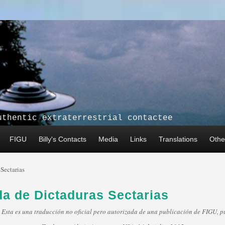
uthentic extraterrestrial contactee
FIGU
Billy's Contacts
Media
Links
Translations
Other
 Sectarias
da de Dictaduras Sectarias
a es una traducción no oficial pero autorizada de una publicación de FIGU, pu