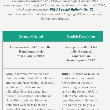
The following translation by FIGU-Landesgruppe Canada, 2013
is an excerpt of 543rd Official Contact Report of Saturday, August 04, 2012,
FIGU-Special Bulletin No. 70
which is an excerpt from
,
contains errors due to the insurmountable language differences between
German and English.
German Original
English Translation
Auszug aus dem 543. offiziellen
Excerpt from the 543rd
Kontaktgespräch
official contact
vom 4. August 2012
conversation
from August 4, 2012
Billy:
Billy:
Aber wenn wir schon beim
But when we're on the
Photobuch sind, dann hätte ich noch
photo book, then I would
eine weitere Frage bezüglich dessen,
have a further question
was du am 7. Juli beim 542.
concerning what you have
offiziellen Gespräch gesagt hast
said on the seventh of July
hinsichtlich elektronischer Bücher.
at the 542nd official talk
Du wolltest nach dem Ende des
regarding electronic books.
offiziellen Gesprächs noch eine
You wanted yet to give a
weitere Erklärung dazu geben, doch
further explanation after the