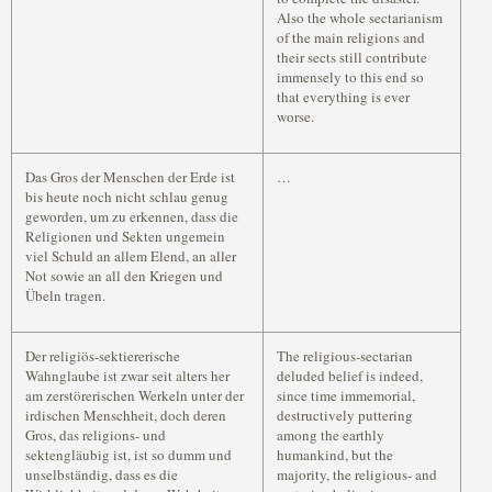
Also the whole sectarianism
of the main religions and
their sects still contribute
immensely to this end so
that everything is ever
worse.
Das Gros der Menschen der Erde ist
…
bis heute noch nicht schlau genug
geworden, um zu erkennen, dass die
Religionen und Sekten ungemein
viel Schuld an allem Elend, an aller
Not sowie an all den Kriegen und
Übeln tragen.
Der religiös-sektiererische
The religious-sectarian
Wahnglaube ist zwar seit alters her
deluded belief is indeed,
am zerstörerischen Werkeln unter der
since time immemorial,
irdischen Menschheit, doch deren
destructively puttering
Gros, das religions- und
among the earthly
sektengläubig ist, ist so dumm und
humankind, but the
unselbständig, dass es die
majority, the religious- and