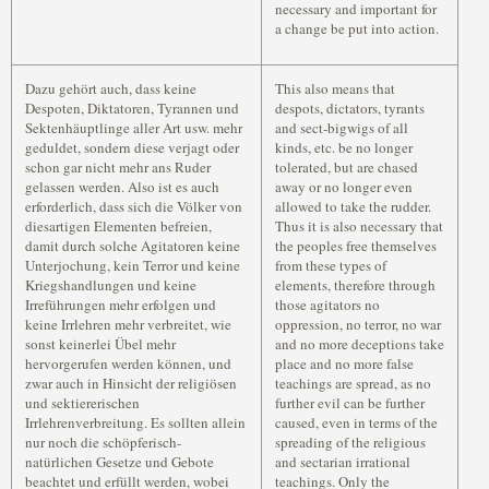
necessary and important for
a change be put into action.
Dazu gehört auch, dass keine
This also means that
Despoten, Diktatoren, Tyrannen und
despots, dictators, tyrants
Sektenhäuptlinge aller Art usw. mehr
and sect-bigwigs of all
geduldet, sondern diese verjagt oder
kinds, etc. be no longer
schon gar nicht mehr ans Ruder
tolerated, but are chased
gelassen werden. Also ist es auch
away or no longer even
erforderlich, dass sich die Völker von
allowed to take the rudder.
diesartigen Elementen befreien,
Thus it is also necessary that
damit durch solche Agitatoren keine
the peoples free themselves
Unterjochung, kein Terror und keine
from these types of
Kriegshandlungen und keine
elements, therefore through
Irreführungen mehr erfolgen und
those agitators no
keine Irrlehren mehr verbreitet, wie
oppression, no terror, no war
sonst keinerlei Übel mehr
and no more deceptions take
hervorgerufen werden können, und
place and no more false
zwar auch in Hinsicht der religiösen
teachings are spread, as no
und sektiererischen
further evil can be further
Irrlehrenverbreitung. Es sollten allein
caused, even in terms of the
nur noch die schöpferisch-
spreading of the religious
natürlichen Gesetze und Gebote
and sectarian irrational
beachtet und erfüllt werden, wobei
teachings. Only the