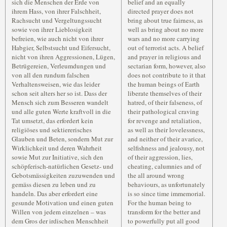
sich die Menschen der Erde von
belief and an equally
ihrem Hass, von ihrer Falschheit,
directed prayer does not
Rachsucht und Vergeltungssucht
bring about true fairness, as
sowie von ihrer Lieblosigkeit
well as bring about no more
befreien, wie auch nicht von ihrer
wars and no more carrying
Habgier, Selbstsucht und Eifersucht,
out of terrorist acts. A belief
nicht von ihren Aggressionen, Lügen,
and prayer in religious and
Betrügereien, Verleumdungen und
sectarian form, however, also
von all den rundum falschen
does not contribute to it that
Verhaltensweisen, wie das leider
the human beings of Earth
schon seit alters her so ist. Dass der
liberate themselves of their
Mensch sich zum Besseren wandelt
hatred, of their falseness, of
und alle guten Werte kraftvoll in die
their pathological craving
Tat umsetzt, das erfordert kein
for revenge and retaliation,
religiöses und sektiererisches
as well as their lovelessness,
Glauben und Beten, sondern Mut zur
and neither of their avarice,
Wirklichkeit und deren Wahrheit
selfishness and jealousy, not
sowie Mut zur Initiative, sich den
of their aggression, lies,
schöpferisch-natürlichen Gesetz- und
cheating, calumnies and of
Gebotsmässigkeiten zuzuwenden und
the all around wrong
gemäss diesen zu leben und zu
behaviours, as unfortunately
handeln. Das aber erfordert eine
is so since time immemorial.
gesunde Motivation und einen guten
For the human being to
Willen von jedem einzelnen – was
transform for the better and
dem Gros der irdischen Menschheit
to powerfully put all good