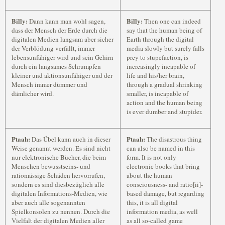
Billy:
Billy:
Dann kann man wohl sagen,
Then one can indeed
dass der Mensch der Erde durch die
say that the human being of
digitalen Medien langsam aber sicher
Earth through the digital
der Verblödung verfällt, immer
media slowly but surely falls
lebensunfähiger wird und sein Gehirn
prey to stupefaction, is
durch ein langsames Schrumpfen
increasingly incapable of
kleiner und aktionsunfähiger und der
life and his/her brain,
Mensch immer dümmer und
through a gradual shrinking
dämlicher wird.
smaller, is incapable of
action and the human being
is ever dumber and stupider.
Ptaah:
Ptaah:
Das Übel kann auch in dieser
The disastrous thing
Weise genannt werden. Es sind nicht
can also be named in this
nur elektronische Bücher, die beim
form. It is not only
Menschen bewusstseins- und
electronic books that bring
ratiomässige Schäden hervorrufen,
about the human
sondern es sind diesbezüglich alle
consciousness- and ratio[ii]-
digitalen Informations-Medien, wie
based damage, but regarding
aber auch alle sogenannten
this, it is all digital
Spielkonsolen zu nennen. Durch die
information media, as well
Vielfalt der digitalen Medien aller
as all so-called game