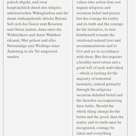
jedoch abgeht, und zwar
values into action does not
hauptsächlich durch den religiös-
require religious and
sektiererischen Wahnglauben und die
sectarian belief and prayer,
damit einhergehende falsche Beterei.
but the courage for reality
Soll sich das Ganze zum Besseren
and its truth and the courage
und Guten ändern, dann muss die
for the initiative, to turn
Wirklichkeit und deren Wahrheit
him/herself towards the
erkannt, Mut gefasst und alles
creational-natural laws and
Notwendige und Wichtige einer
recommendations and to
Änderung in die Tat umgesetzt
live and act in accordance
werden.
with these. But this requires
a healthy motivation and a
good will of each individual
– which is lacking for the
majority of terrestrial
humanity, indeed primarily
through the religious-
sectarian deluded belief and
the therefore accompanying
false faiths. Should the
whole thing change for the
better and the good, then the
reality and its truth must be
recognized, courage be
taken and everything