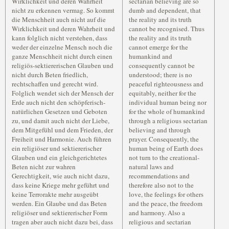
Wirklichkeit und deren Wahrheit
sectarian believing are so
nicht zu erkennen vermag. So kommt
dumb and dependent, that
die Menschheit auch nicht auf die
the reality and its truth
Wirklichkeit und deren Wahrheit und
cannot be recognised. Thus
kann folglich nicht verstehen, dass
the reality and its truth
weder der einzelne Mensch noch die
cannot emerge for the
ganze Menschheit nicht durch einen
humankind and
religiös-sektiererischen Glauben und
consequently cannot be
nicht durch Beten friedlich,
understood; there is no
rechtschaffen und gerecht wird.
peaceful righteousness and
Folglich wendet sich der Mensch der
equitably, neither for the
Erde auch nicht den schöpferisch-
individual human being nor
natürlichen Gesetzen und Geboten
for the whole of humankind
zu, und damit auch nicht der Liebe,
through a religious sectarian
dem Mitgefühl und dem Frieden, der
believing and through
Freiheit und Harmonie. Auch führen
prayer. Consequently, the
ein religiöser und sektiererischer
human being of Earth does
Glauben und ein gleichgerichtetes
not turn to the creational-
Beten nicht zur wahren
natural laws and
Gerechtigkeit, wie auch nicht dazu,
recommendations and
dass keine Kriege mehr geführt und
therefore also not to the
keine Terrorakte mehr ausgeübt
love, the feelings for others
werden. Ein Glaube und das Beten
and the peace, the freedom
religiöser und sektiererischer Form
and harmony. Also a
tragen aber auch nicht dazu bei, dass
religious and sectarian