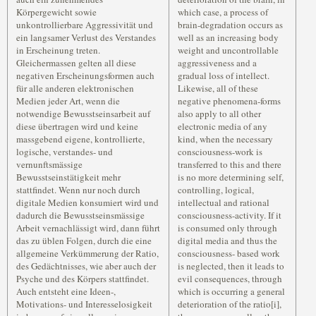
Körpergewicht sowie
which case, a process of
unkontrollierbare Aggressivität und
brain-degradation occurs as
ein langsamer Verlust des Verstandes
well as an increasing body
in Erscheinung treten.
weight and uncontrollable
Gleichermassen gelten all diese
aggressiveness and a
negativen Erscheinungsformen auch
gradual loss of intellect.
für alle anderen elektronischen
Likewise, all of these
Medien jeder Art, wenn die
negative phenomena-forms
notwendige Bewusstseinsarbeit auf
also apply to all other
diese übertragen wird und keine
electronic media of any
massgebend eigene, kontrollierte,
kind, when the necessary
logische, verstandes- und
consciousness-work is
vernunftsmässige
transferred to this and there
Bewusstseinstätigkeit mehr
is no more determining self,
stattfindet. Wenn nur noch durch
controlling, logical,
digitale Medien konsumiert wird und
intellectual and rational
dadurch die Bewusstseinsmässige
consciousness-activity. If it
Arbeit vernachlässigt wird, dann führt
is consumed only through
das zu üblen Folgen, durch die eine
digital media and thus the
allgemeine Verkümmerung der Ratio,
consciousness- based work
des Gedächtnisses, wie aber auch der
is neglected, then it leads to
Psyche und des Körpers stattfindet.
evil consequences, through
Auch entsteht eine Ideen-,
which is occurring a general
Motivations- und Interesselosigkeit
deterioration of the ratio[i],