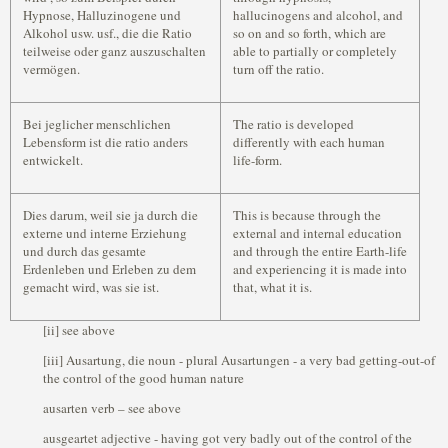
Hypnose, Halluzinogene und
hallucinogens and alcohol, and
Alkohol usw. usf., die die Ratio
so on and so forth, which are
teilweise oder ganz auszuschalten
able to partially or completely
vermögen.
turn off the ratio.
Bei jeglicher menschlichen
The ratio is developed
Lebensform ist die ratio anders
differently with each human
entwickelt.
life-form.
Dies darum, weil sie ja durch die
This is because through the
externe und interne Erziehung
external and internal education
und durch das gesamte
and through the entire Earth-life
Erdenleben und Erleben zu dem
and experiencing it is made into
gemacht wird, was sie ist.
that, what it is.
[ii] see above
[iii] Ausartung, die noun - plural Ausartungen - a very bad getting-out-of
the control of the good human nature
ausarten verb – see above
ausgeartet adjective - having got very badly out of the control of the