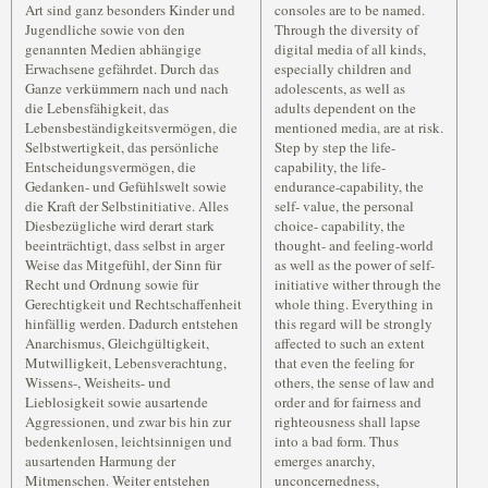
Art sind ganz besonders Kinder und
consoles are to be named.
Jugendliche sowie von den
Through the diversity of
genannten Medien abhängige
digital media of all kinds,
Erwachsene gefährdet. Durch das
especially children and
Ganze verkümmern nach und nach
adolescents, as well as
die Lebensfähigkeit, das
adults dependent on the
Lebensbeständigkeitsvermögen, die
mentioned media, are at risk.
Selbstwertigkeit, das persönliche
Step by step the life-
Entscheidungsvermögen, die
capability, the life-
Gedanken- und Gefühlswelt sowie
endurance-capability, the
die Kraft der Selbstinitiative. Alles
self- value, the personal
Diesbezügliche wird derart stark
choice- capability, the
beeinträchtigt, dass selbst in arger
thought- and feeling-world
Weise das Mitgefühl, der Sinn für
as well as the power of self-
Recht und Ordnung sowie für
initiative wither through the
Gerechtigkeit und Rechtschaffenheit
whole thing. Everything in
hinfällig werden. Dadurch entstehen
this regard will be strongly
Anarchismus, Gleichgültigkeit,
affected to such an extent
Mutwilligkeit, Lebensverachtung,
that even the feeling for
Wissens-, Weisheits- und
others, the sense of law and
Lieblosigkeit sowie ausartende
order and for fairness and
Aggressionen, und zwar bis hin zur
righteousness shall lapse
bedenkenlosen, leichtsinnigen und
into a bad form. Thus
ausartenden Harmung der
emerges anarchy,
Mitmenschen. Weiter entstehen
unconcernedness,