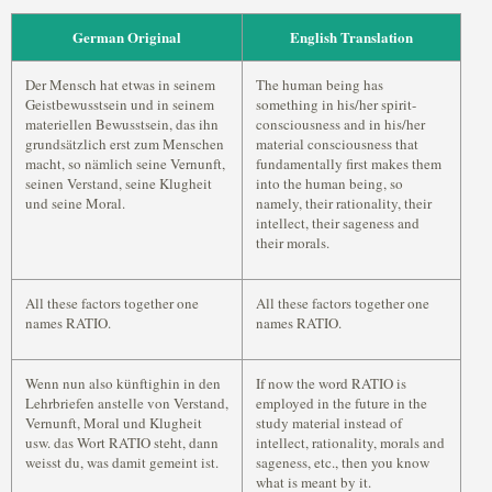
German Original
English Translation
Der Mensch hat etwas in seinem
The human being has
Geistbewusstsein und in seinem
something in his/her spirit-
materiellen Bewusstsein, das ihn
consciousness and in his/her
grundsätzlich erst zum Menschen
material consciousness that
macht, so nämlich seine Vernunft,
fundamentally first makes them
seinen Verstand, seine Klugheit
into the human being, so
und seine Moral.
namely, their rationality, their
intellect, their sageness and
their morals.
All these factors together one
All these factors together one
names RATIO.
names RATIO.
Wenn nun also künftighin in den
If now the word RATIO is
Lehrbriefen anstelle von Verstand,
employed in the future in the
Vernunft, Moral und Klugheit
study material instead of
usw. das Wort RATIO steht, dann
intellect, rationality, morals and
weisst du, was damit gemeint ist.
sageness, etc., then you know
what is meant by it.