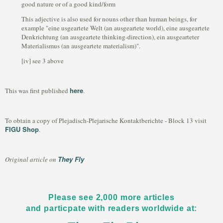
good nature or of a good kind/form
This adjective is also used for nouns other than human beings, for
example "eine usgeartete Welt (an ausgeartete world), eine ausgeartete
Denkrichtung (an ausgeartete thinking-direction), ein ausgearteter
Materialismus (an ausgeartete materialism)".
[iv] see 3 above
here
This was first published
.
To obtain a copy of Plejadisch-Plejarische Kontaktberichte - Block 13 visit
FIGU Shop
.
They Fly
Original article on
Please see 2,000 more articles
and particpate with readers worldwide at: