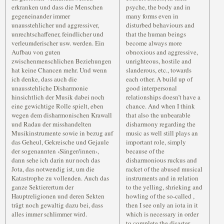
erkranken und dass die Menschen
psyche, the body and in
gegeneinander immer
many forms even in
unausstehlicher und aggressiver,
disturbed behaviours and
unrechtschaffener, feindlicher und
that the human beings
verleumderischer usw. werden. Ein
become always more
Aufbau von guten
obnoxious and aggressive,
zwischenmenschlichen Beziehungen
unrighteous, hostile and
hat keine Chancen mehr. Und wenn
slanderous, etc., towards
ich denke, dass auch die
each other. A build up of
unausstehliche Disharmonie
good interpersonal
hinsichtlich der Musik dabei noch
relationships doesn’t have a
eine gewichtige Rolle spielt, eben
chance. And when I think
wegen dem disharmonischen Krawall
that also the unbearable
und Radau der misshandelten
disharmony regarding the
Musikinstrumente sowie in bezug auf
music as well still plays an
das Geheul, Gekreische und Gejaule
important role, simply
der sogenannten ‹Sänger/innen›,
because of the
dann sehe ich darin nur noch das
disharmonious ruckus and
Jota, das notwendig ist, um die
racket of the abused musical
Katastrophe zu vollenden. Auch das
instruments and in relation
ganze Sektierertum der
to the yelling, shrieking and
Hauptreligionen und deren Sekten
howling of the so-called
,
trägt noch gewaltig dazu bei, dass
then I see only an iota in it
alles immer schlimmer wird.
which is necessary in order
to complete the disaster.