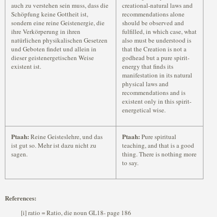
auch zu verstehen sein muss, dass die
creational-natural laws and
Schöpfung keine Gottheit ist,
recommendations alone
sondern eine reine Geistenergie, die
should be observed and
ihre Verkörperung in ihren
fulfilled, in which case, what
natürlichen physikalischen Gesetzen
also must be understood is
und Geboten findet und allein in
that the Creation is not a
dieser geistenergetischen Weise
godhead but a pure spirit-
existent ist.
energy that finds its
manifestation in its natural
physical laws and
recommendations and is
existent only in this spirit-
energetical wise.
Ptaah:
Ptaah:
Reine Geisteslehre, und das
Pure spiritual
ist gut so. Mehr ist dazu nicht zu
teaching, and that is a good
sagen.
thing. There is nothing more
to say.
References:
[i] ratio = Ratio, die noun GL18- page 186