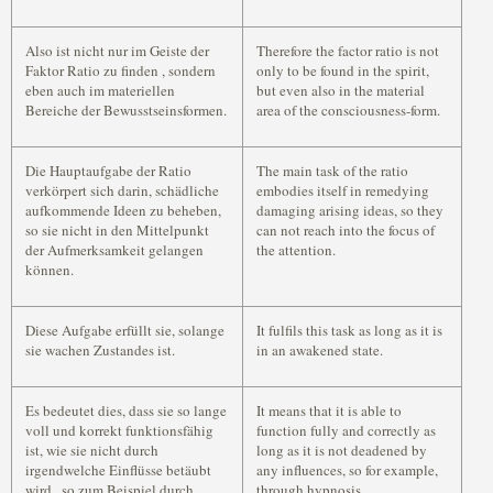
Also ist nicht nur im Geiste der
Therefore the factor ratio is not
Faktor Ratio zu finden , sondern
only to be found in the spirit,
eben auch im materiellen
but even also in the material
Bereiche der Bewusstseinsformen.
area of the consciousness-form.
Die Hauptaufgabe der Ratio
The main task of the ratio
verkörpert sich darin, schädliche
embodies itself in remedying
aufkommende Ideen zu beheben,
damaging arising ideas, so they
so sie nicht in den Mittelpunkt
can not reach into the focus of
der Aufmerksamkeit gelangen
the attention.
können.
Diese Aufgabe erfüllt sie, solange
It fulfils this task as long as it is
sie wachen Zustandes ist.
in an awakened state.
Es bedeutet dies, dass sie so lange
It means that it is able to
voll und korrekt funktionsfähig
function fully and correctly as
ist, wie sie nicht durch
long as it is not deadened by
irgendwelche Einflüsse betäubt
any influences, so for example,
wird , so zum Beispiel durch
through hypnosis,