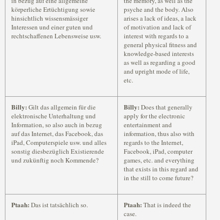
in bezug auf eine allgemeine
the memory, as well as the
körperliche Ertüchtigung sowie
psyche and the body. Also
hinsichtlich wissensmässiger
arises a lack of ideas, a lack
Interessen und einer guten und
of motivation and lack of
rechtschaffenen Lebensweise usw.
interest with regards to a
general physical fitness and
knowledge-based interests
as well as regarding a good
and upright mode of life,
etc.
Billy:
Billy:
Gilt das allgemein für die
Does that generally
elektronische Unterhaltung und
apply for the electronic
Information, so also auch in bezug
entertainment and
auf das Internet, das Facebook, das
information, thus also with
iPad, Computerspiele usw. und alles
regards to the Internet,
sonstig diesbezüglich Existierende
Facebook, iPad, computer
und zukünftig noch Kommende?
games, etc. and everything
that exists in this regard and
in the still to come future?
Ptaah:
Ptaah:
Das ist tatsächlich so.
That is indeed the
case.