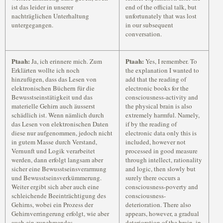
ist das leider in unserer
end of the official talk, but
nachträglichen Unterhaltung
unfortunately that was lost
untergegangen.
in our subsequent
conversation.
Ptaah:
Ptaah:
Ja, ich erinnere mich. Zum
Yes, I remember. To
Erklärten wollte ich noch
the explanation I wanted to
hinzufügen, dass das Lesen von
add that the reading of
elektronischen Büchern für die
electronic books for the
Bewusstseinstätigkeit und das
consciousness-activity and
materielle Gehirn auch äusserst
the physical brain is also
schädlich ist. Wenn nämlich durch
extremely harmful. Namely,
das Lesen von elektronischen Daten
if by the reading of
diese nur aufgenommen, jedoch nicht
electronic data only this is
in gutem Masse durch Verstand,
included, however not
Vernunft und Logik verarbeitet
processed in good measure
werden, dann erfolgt langsam aber
through intellect, rationality
sicher eine Bewusstseinsverarmung
and logic, then slowly but
und Bewusstseinsverkümmerung.
surely there occurs a
Weiter ergibt sich aber auch eine
consciousness-poverty and
schleichende Beeinträchtigung des
consciousness-
Gehirns, wobei ein Prozess der
deterioration. There also
Gehirnverringerung erfolgt, wie aber
appears, however, a gradual
auch ein zunehmendes
deterioration of the brain, in