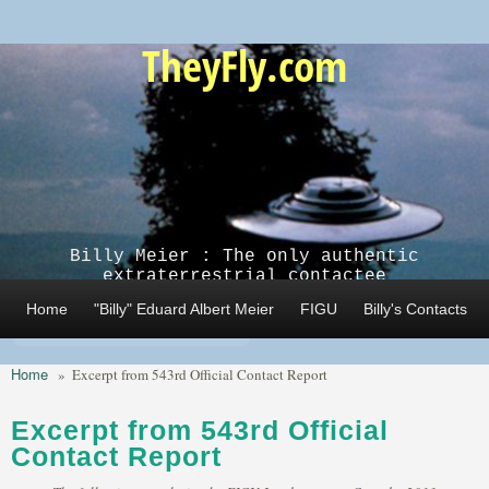
Skip to main content
TheyFly.com
Billy Meier : The only authentic
extraterrestrial contactee
Home
"Billy" Eduard Albert Meier
FIGU
Billy's Contacts
Home
»
Excerpt from 543rd Official Contact Report
Excerpt from 543rd Official
Contact Report