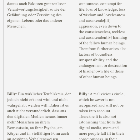
daraus auch Faktoren grenzenloser
wantonness, contempt for
Verantwortungslosigkeit sowie der
life, loss of knowledge, loss
Gefährdung oder Zerstörung des
of wisdom and lovelessness
eigenen Lebens oder das anderer
and ausartende[iii]
Menschen.
aggression, even down to
the conscienceless, reckless
and ausartenden[iv] harming
of the fellow human beings.
Therefrom further arises also
factors of boundless
irresponsibility and the
endangerment or destruction
of his/her own life or those
of other human beings.
Billy:
Billy:
Ein wirklicher Teufelskreis, der
A real vicious circle,
jedoch nicht erkannt wird und nicht
which however is not
wahrgehabt werden will. Daher ist es
recognized and will not be
auch nicht verwunderlich, dass aus
taken into account.
den digitalen Medien heraus immer
Therefore it is also not
mehr Menschen an ihrem
astonishing that from the
Bewusstsein, an ihrer Psyche, am
digital media, more and
Körper und in vielfältiger Form auch
more people fall ill in their
an gestörten Verhaltensweisen
consciousness, in their