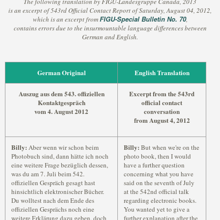
The following translation by FIGU-Landesgruppe Canada, 2013
is an excerpt of 543rd Official Contact Report of Saturday, August 04, 2012,
FIGU-Special Bulletin No. 70
which is an excerpt from
,
contains errors due to the insurmountable language differences between
German and English.
German Original
English Translation
Auszug aus dem 543. offiziellen
Excerpt from the 543rd
Kontaktgespräch
official contact
vom 4. August 2012
conversation
from August 4, 2012
Billy:
Billy:
Aber wenn wir schon beim
But when we're on the
Photobuch sind, dann hätte ich noch
photo book, then I would
eine weitere Frage bezüglich dessen,
have a further question
was du am 7. Juli beim 542.
concerning what you have
offiziellen Gespräch gesagt hast
said on the seventh of July
hinsichtlich elektronischer Bücher.
at the 542nd official talk
Du wolltest nach dem Ende des
regarding electronic books.
offiziellen Gesprächs noch eine
You wanted yet to give a
weitere Erklärung dazu geben, doch
further explanation after the