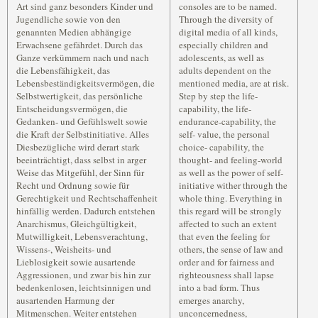
Art sind ganz besonders Kinder und
consoles are to be named.
Jugendliche sowie von den
Through the diversity of
genannten Medien abhängige
digital media of all kinds,
Erwachsene gefährdet. Durch das
especially children and
Ganze verkümmern nach und nach
adolescents, as well as
die Lebensfähigkeit, das
adults dependent on the
Lebensbeständigkeitsvermögen, die
mentioned media, are at risk.
Selbstwertigkeit, das persönliche
Step by step the life-
Entscheidungsvermögen, die
capability, the life-
Gedanken- und Gefühlswelt sowie
endurance-capability, the
die Kraft der Selbstinitiative. Alles
self- value, the personal
Diesbezügliche wird derart stark
choice- capability, the
beeinträchtigt, dass selbst in arger
thought- and feeling-world
Weise das Mitgefühl, der Sinn für
as well as the power of self-
Recht und Ordnung sowie für
initiative wither through the
Gerechtigkeit und Rechtschaffenheit
whole thing. Everything in
hinfällig werden. Dadurch entstehen
this regard will be strongly
Anarchismus, Gleichgültigkeit,
affected to such an extent
Mutwilligkeit, Lebensverachtung,
that even the feeling for
Wissens-, Weisheits- und
others, the sense of law and
Lieblosigkeit sowie ausartende
order and for fairness and
Aggressionen, und zwar bis hin zur
righteousness shall lapse
bedenkenlosen, leichtsinnigen und
into a bad form. Thus
ausartenden Harmung der
emerges anarchy,
Mitmenschen. Weiter entstehen
unconcernedness,