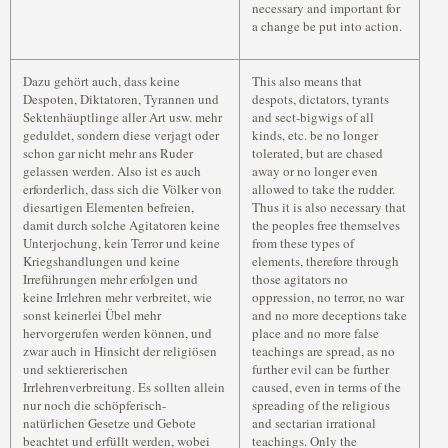
necessary and important for
a change be put into action.
Dazu gehört auch, dass keine
This also means that
Despoten, Diktatoren, Tyrannen und
despots, dictators, tyrants
Sektenhäuptlinge aller Art usw. mehr
and sect-bigwigs of all
geduldet, sondern diese verjagt oder
kinds, etc. be no longer
schon gar nicht mehr ans Ruder
tolerated, but are chased
gelassen werden. Also ist es auch
away or no longer even
erforderlich, dass sich die Völker von
allowed to take the rudder.
diesartigen Elementen befreien,
Thus it is also necessary that
damit durch solche Agitatoren keine
the peoples free themselves
Unterjochung, kein Terror und keine
from these types of
Kriegshandlungen und keine
elements, therefore through
Irreführungen mehr erfolgen und
those agitators no
keine Irrlehren mehr verbreitet, wie
oppression, no terror, no war
sonst keinerlei Übel mehr
and no more deceptions take
hervorgerufen werden können, und
place and no more false
zwar auch in Hinsicht der religiösen
teachings are spread, as no
und sektiererischen
further evil can be further
Irrlehrenverbreitung. Es sollten allein
caused, even in terms of the
nur noch die schöpferisch-
spreading of the religious
natürlichen Gesetze und Gebote
and sectarian irrational
beachtet und erfüllt werden, wobei
teachings. Only the