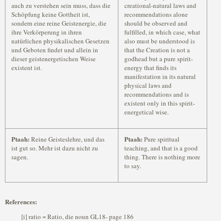
auch zu verstehen sein muss, dass die
creational-natural laws and
Schöpfung keine Gottheit ist,
recommendations alone
sondern eine reine Geistenergie, die
should be observed and
ihre Verkörperung in ihren
fulfilled, in which case, what
natürlichen physikalischen Gesetzen
also must be understood is
und Geboten findet und allein in
that the Creation is not a
dieser geistenergetischen Weise
godhead but a pure spirit-
existent ist.
energy that finds its
manifestation in its natural
physical laws and
recommendations and is
existent only in this spirit-
energetical wise.
Ptaah:
Ptaah:
Reine Geisteslehre, und das
Pure spiritual
ist gut so. Mehr ist dazu nicht zu
teaching, and that is a good
sagen.
thing. There is nothing more
to say.
References:
[i] ratio = Ratio, die noun GL18- page 186