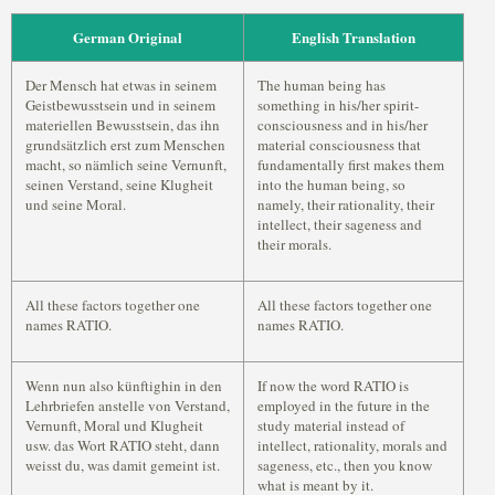
German Original
English Translation
Der Mensch hat etwas in seinem
The human being has
Geistbewusstsein und in seinem
something in his/her spirit-
materiellen Bewusstsein, das ihn
consciousness and in his/her
grundsätzlich erst zum Menschen
material consciousness that
macht, so nämlich seine Vernunft,
fundamentally first makes them
seinen Verstand, seine Klugheit
into the human being, so
und seine Moral.
namely, their rationality, their
intellect, their sageness and
their morals.
All these factors together one
All these factors together one
names RATIO.
names RATIO.
Wenn nun also künftighin in den
If now the word RATIO is
Lehrbriefen anstelle von Verstand,
employed in the future in the
Vernunft, Moral und Klugheit
study material instead of
usw. das Wort RATIO steht, dann
intellect, rationality, morals and
weisst du, was damit gemeint ist.
sageness, etc., then you know
what is meant by it.