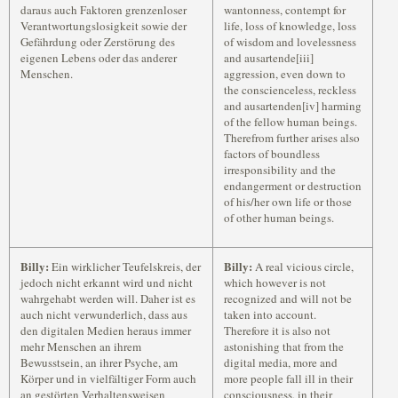
daraus auch Faktoren grenzenloser
wantonness, contempt for
Verantwortungslosigkeit sowie der
life, loss of knowledge, loss
Gefährdung oder Zerstörung des
of wisdom and lovelessness
eigenen Lebens oder das anderer
and ausartende[iii]
Menschen.
aggression, even down to
the conscienceless, reckless
and ausartenden[iv] harming
of the fellow human beings.
Therefrom further arises also
factors of boundless
irresponsibility and the
endangerment or destruction
of his/her own life or those
of other human beings.
Billy:
Billy:
Ein wirklicher Teufelskreis, der
A real vicious circle,
jedoch nicht erkannt wird und nicht
which however is not
wahrgehabt werden will. Daher ist es
recognized and will not be
auch nicht verwunderlich, dass aus
taken into account.
den digitalen Medien heraus immer
Therefore it is also not
mehr Menschen an ihrem
astonishing that from the
Bewusstsein, an ihrer Psyche, am
digital media, more and
Körper und in vielfältiger Form auch
more people fall ill in their
an gestörten Verhaltensweisen
consciousness, in their