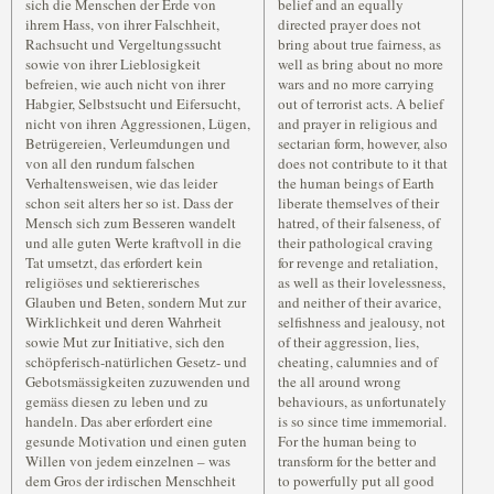
sich die Menschen der Erde von
belief and an equally
ihrem Hass, von ihrer Falschheit,
directed prayer does not
Rachsucht und Vergeltungssucht
bring about true fairness, as
sowie von ihrer Lieblosigkeit
well as bring about no more
befreien, wie auch nicht von ihrer
wars and no more carrying
Habgier, Selbstsucht und Eifersucht,
out of terrorist acts. A belief
nicht von ihren Aggressionen, Lügen,
and prayer in religious and
Betrügereien, Verleumdungen und
sectarian form, however, also
von all den rundum falschen
does not contribute to it that
Verhaltensweisen, wie das leider
the human beings of Earth
schon seit alters her so ist. Dass der
liberate themselves of their
Mensch sich zum Besseren wandelt
hatred, of their falseness, of
und alle guten Werte kraftvoll in die
their pathological craving
Tat umsetzt, das erfordert kein
for revenge and retaliation,
religiöses und sektiererisches
as well as their lovelessness,
Glauben und Beten, sondern Mut zur
and neither of their avarice,
Wirklichkeit und deren Wahrheit
selfishness and jealousy, not
sowie Mut zur Initiative, sich den
of their aggression, lies,
schöpferisch-natürlichen Gesetz- und
cheating, calumnies and of
Gebotsmässigkeiten zuzuwenden und
the all around wrong
gemäss diesen zu leben und zu
behaviours, as unfortunately
handeln. Das aber erfordert eine
is so since time immemorial.
gesunde Motivation und einen guten
For the human being to
Willen von jedem einzelnen – was
transform for the better and
dem Gros der irdischen Menschheit
to powerfully put all good