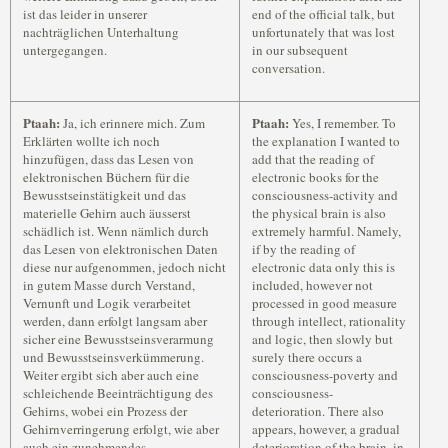
ist das leider in unserer
end of the official talk, but
nachträglichen Unterhaltung
unfortunately that was lost
untergegangen.
in our subsequent
conversation.
Ptaah:
Ptaah:
Ja, ich erinnere mich. Zum
Yes, I remember. To
Erklärten wollte ich noch
the explanation I wanted to
hinzufügen, dass das Lesen von
add that the reading of
elektronischen Büchern für die
electronic books for the
Bewusstseinstätigkeit und das
consciousness-activity and
materielle Gehirn auch äusserst
the physical brain is also
schädlich ist. Wenn nämlich durch
extremely harmful. Namely,
das Lesen von elektronischen Daten
if by the reading of
diese nur aufgenommen, jedoch nicht
electronic data only this is
in gutem Masse durch Verstand,
included, however not
Vernunft und Logik verarbeitet
processed in good measure
werden, dann erfolgt langsam aber
through intellect, rationality
sicher eine Bewusstseinsverarmung
and logic, then slowly but
und Bewusstseinsverkümmerung.
surely there occurs a
Weiter ergibt sich aber auch eine
consciousness-poverty and
schleichende Beeinträchtigung des
consciousness-
Gehirns, wobei ein Prozess der
deterioration. There also
Gehirnverringerung erfolgt, wie aber
appears, however, a gradual
auch ein zunehmendes
deterioration of the brain, in