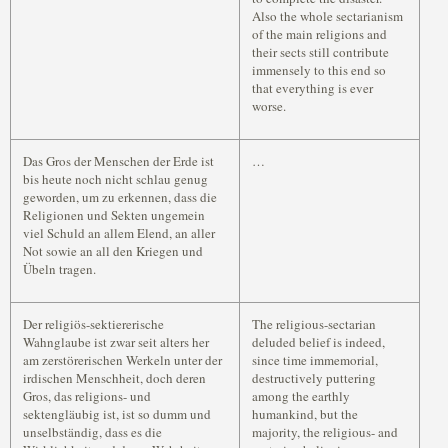
Also the whole sectarianism
of the main religions and
their sects still contribute
immensely to this end so
that everything is ever
worse.
Das Gros der Menschen der Erde ist
…
bis heute noch nicht schlau genug
geworden, um zu erkennen, dass die
Religionen und Sekten ungemein
viel Schuld an allem Elend, an aller
Not sowie an all den Kriegen und
Übeln tragen.
Der religiös-sektiererische
The religious-sectarian
Wahnglaube ist zwar seit alters her
deluded belief is indeed,
am zerstörerischen Werkeln unter der
since time immemorial,
irdischen Menschheit, doch deren
destructively puttering
Gros, das religions- und
among the earthly
sektengläubig ist, ist so dumm und
humankind, but the
unselbständig, dass es die
majority, the religious- and