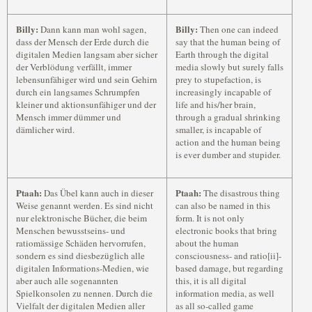
Billy:
Billy:
Dann kann man wohl sagen,
Then one can indeed
dass der Mensch der Erde durch die
say that the human being of
digitalen Medien langsam aber sicher
Earth through the digital
der Verblödung verfällt, immer
media slowly but surely falls
lebensunfähiger wird und sein Gehirn
prey to stupefaction, is
durch ein langsames Schrumpfen
increasingly incapable of
kleiner und aktionsunfähiger und der
life and his/her brain,
Mensch immer dümmer und
through a gradual shrinking
dämlicher wird.
smaller, is incapable of
action and the human being
is ever dumber and stupider.
Ptaah:
Ptaah:
Das Übel kann auch in dieser
The disastrous thing
Weise genannt werden. Es sind nicht
can also be named in this
nur elektronische Bücher, die beim
form. It is not only
Menschen bewusstseins- und
electronic books that bring
ratiomässige Schäden hervorrufen,
about the human
sondern es sind diesbezüglich alle
consciousness- and ratio[ii]-
digitalen Informations-Medien, wie
based damage, but regarding
aber auch alle sogenannten
this, it is all digital
Spielkonsolen zu nennen. Durch die
information media, as well
Vielfalt der digitalen Medien aller
as all so-called game