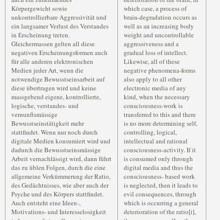
Körpergewicht sowie
which case, a process of
unkontrollierbare Aggressivität und
brain-degradation occurs as
ein langsamer Verlust des Verstandes
well as an increasing body
in Erscheinung treten.
weight and uncontrollable
Gleichermassen gelten all diese
aggressiveness and a
negativen Erscheinungsformen auch
gradual loss of intellect.
für alle anderen elektronischen
Likewise, all of these
Medien jeder Art, wenn die
negative phenomena-forms
notwendige Bewusstseinsarbeit auf
also apply to all other
diese übertragen wird und keine
electronic media of any
massgebend eigene, kontrollierte,
kind, when the necessary
logische, verstandes- und
consciousness-work is
vernunftsmässige
transferred to this and there
Bewusstseinstätigkeit mehr
is no more determining self,
stattfindet. Wenn nur noch durch
controlling, logical,
digitale Medien konsumiert wird und
intellectual and rational
dadurch die Bewusstseinsmässige
consciousness-activity. If it
Arbeit vernachlässigt wird, dann führt
is consumed only through
das zu üblen Folgen, durch die eine
digital media and thus the
allgemeine Verkümmerung der Ratio,
consciousness- based work
des Gedächtnisses, wie aber auch der
is neglected, then it leads to
Psyche und des Körpers stattfindet.
evil consequences, through
Auch entsteht eine Ideen-,
which is occurring a general
Motivations- und Interesselosigkeit
deterioration of the ratio[i],