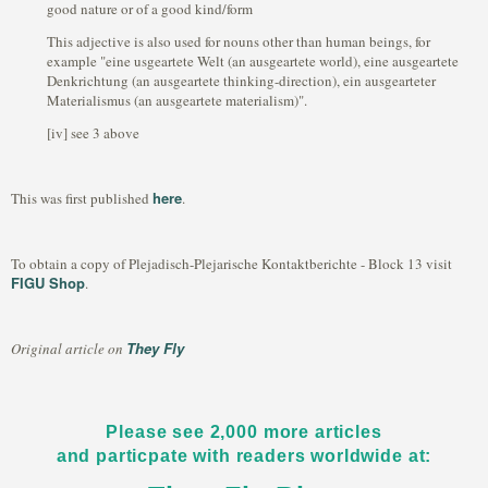
good nature or of a good kind/form
This adjective is also used for nouns other than human beings, for
example "eine usgeartete Welt (an ausgeartete world), eine ausgeartete
Denkrichtung (an ausgeartete thinking-direction), ein ausgearteter
Materialismus (an ausgeartete materialism)".
[iv] see 3 above
here
This was first published
.
To obtain a copy of Plejadisch-Plejarische Kontaktberichte - Block 13 visit
FIGU Shop
.
They Fly
Original article on
Please see 2,000 more articles
and particpate with readers worldwide at: