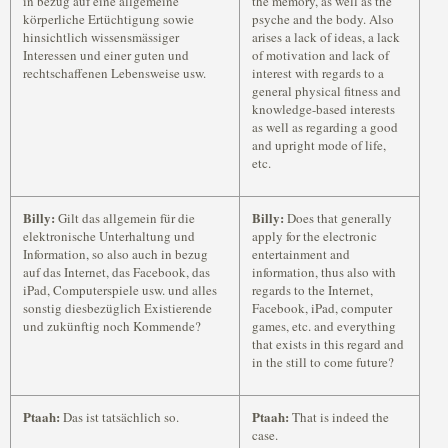
in bezug auf eine allgemeine
the memory, as well as the
körperliche Ertüchtigung sowie
psyche and the body. Also
hinsichtlich wissensmässiger
arises a lack of ideas, a lack
Interessen und einer guten und
of motivation and lack of
rechtschaffenen Lebensweise usw.
interest with regards to a
general physical fitness and
knowledge-based interests
as well as regarding a good
and upright mode of life,
etc.
Billy:
Billy:
Gilt das allgemein für die
Does that generally
elektronische Unterhaltung und
apply for the electronic
Information, so also auch in bezug
entertainment and
auf das Internet, das Facebook, das
information, thus also with
iPad, Computerspiele usw. und alles
regards to the Internet,
sonstig diesbezüglich Existierende
Facebook, iPad, computer
und zukünftig noch Kommende?
games, etc. and everything
that exists in this regard and
in the still to come future?
Ptaah:
Ptaah:
Das ist tatsächlich so.
That is indeed the
case.