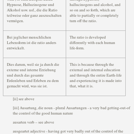
Hypnose, Halluzinogene und
hallucinogens and alcohol, and
Alkohol usw. usf., die die Ratio
so on and so forth, which are
teilweise oder ganz auszuschalten
able to partially or completely
vermögen.
turn off the ratio.
Bei jeglicher menschlichen
The ratio is developed
Lebensform ist die ratio anders
differently with each human
entwickelt.
life-form.
Dies darum, weil sie ja durch die
This is because through the
externe und interne Erziehung
external and internal education
und durch das gesamte
and through the entire Earth-life
Erdenleben und Erleben zu dem
and experiencing it is made into
gemacht wird, was sie ist.
that, what it is.
[ii] see above
[iii] Ausartung, die noun - plural Ausartungen - a very bad getting-out-of
the control of the good human nature
ausarten verb – see above
ausgeartet adjective - having got very badly out of the control of the