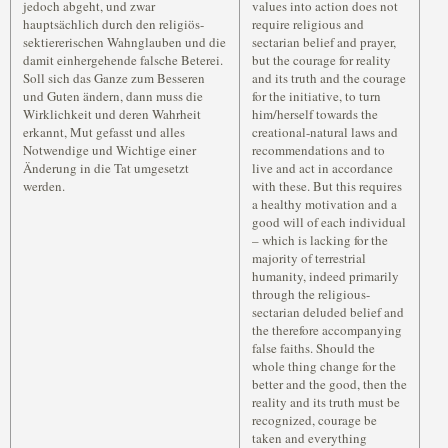
jedoch abgeht, und zwar
values into action does not
hauptsächlich durch den religiös-
require religious and
sektiererischen Wahnglauben und die
sectarian belief and prayer,
damit einhergehende falsche Beterei.
but the courage for reality
Soll sich das Ganze zum Besseren
and its truth and the courage
und Guten ändern, dann muss die
for the initiative, to turn
Wirklichkeit und deren Wahrheit
him/herself towards the
erkannt, Mut gefasst und alles
creational-natural laws and
Notwendige und Wichtige einer
recommendations and to
Änderung in die Tat umgesetzt
live and act in accordance
werden.
with these. But this requires
a healthy motivation and a
good will of each individual
– which is lacking for the
majority of terrestrial
humanity, indeed primarily
through the religious-
sectarian deluded belief and
the therefore accompanying
false faiths. Should the
whole thing change for the
better and the good, then the
reality and its truth must be
recognized, courage be
taken and everything