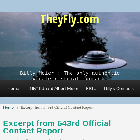
Skip to main content
TheyFly.com
Billy Meier : The only authentic
extraterrestrial contactee
Home
"Billy" Eduard Albert Meier
FIGU
Billy's Contacts
Home
»
Excerpt from 543rd Official Contact Report
Excerpt from 543rd Official
Contact Report