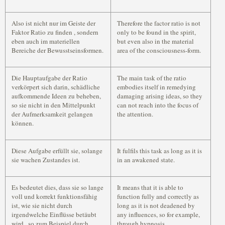
Also ist nicht nur im Geiste der
Therefore the factor ratio is not
Faktor Ratio zu finden , sondern
only to be found in the spirit,
eben auch im materiellen
but even also in the material
Bereiche der Bewusstseinsformen.
area of the consciousness-form.
Die Hauptaufgabe der Ratio
The main task of the ratio
verkörpert sich darin, schädliche
embodies itself in remedying
aufkommende Ideen zu beheben,
damaging arising ideas, so they
so sie nicht in den Mittelpunkt
can not reach into the focus of
der Aufmerksamkeit gelangen
the attention.
können.
Diese Aufgabe erfüllt sie, solange
It fulfils this task as long as it is
sie wachen Zustandes ist.
in an awakened state.
Es bedeutet dies, dass sie so lange
It means that it is able to
voll und korrekt funktionsfähig
function fully and correctly as
ist, wie sie nicht durch
long as it is not deadened by
irgendwelche Einflüsse betäubt
any influences, so for example,
wird , so zum Beispiel durch
through hypnosis,