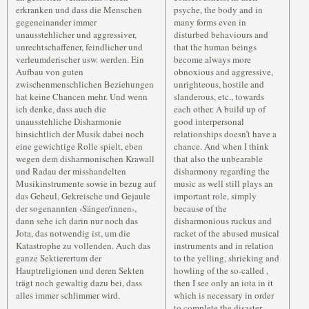
erkranken und dass die Menschen
psyche, the body and in
gegeneinander immer
many forms even in
unausstehlicher und aggressiver,
disturbed behaviours and
unrechtschaffener, feindlicher und
that the human beings
verleumderischer usw. werden. Ein
become always more
Aufbau von guten
obnoxious and aggressive,
zwischenmenschlichen Beziehungen
unrighteous, hostile and
hat keine Chancen mehr. Und wenn
slanderous, etc., towards
ich denke, dass auch die
each other. A build up of
unausstehliche Disharmonie
good interpersonal
hinsichtlich der Musik dabei noch
relationships doesn’t have a
eine gewichtige Rolle spielt, eben
chance. And when I think
wegen dem disharmonischen Krawall
that also the unbearable
und Radau der misshandelten
disharmony regarding the
Musikinstrumente sowie in bezug auf
music as well still plays an
das Geheul, Gekreische und Gejaule
important role, simply
der sogenannten ‹Sänger/innen›,
because of the
dann sehe ich darin nur noch das
disharmonious ruckus and
Jota, das notwendig ist, um die
racket of the abused musical
Katastrophe zu vollenden. Auch das
instruments and in relation
ganze Sektierertum der
to the yelling, shrieking and
Hauptreligionen und deren Sekten
howling of the so-called
,
trägt noch gewaltig dazu bei, dass
then I see only an iota in it
alles immer schlimmer wird.
which is necessary in order
to complete the disaster.