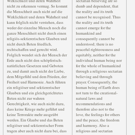
Wirklichkeit und deren Wahrheit
sectarian believing are so
nicht zu erkennen vermag. So kommt
dumb and dependent, that
die Menschheit auch nicht auf die
the reality and its truth
Wirklichkeit und deren Wahrheit und
cannot be recognised. Thus
kann folglich nicht verstehen, dass
the reality and its truth
weder der einzelne Mensch noch die
cannot emerge for the
ganze Menschheit nicht durch einen
humankind and
religiös-sektiererischen Glauben und
consequently cannot be
nicht durch Beten friedlich,
understood; there is no
rechtschaffen und gerecht wird.
peaceful righteousness and
Folglich wendet sich der Mensch der
equitably, neither for the
Erde auch nicht den schöpferisch-
individual human being nor
natürlichen Gesetzen und Geboten
for the whole of humankind
zu, und damit auch nicht der Liebe,
through a religious sectarian
dem Mitgefühl und dem Frieden, der
believing and through
Freiheit und Harmonie. Auch führen
prayer. Consequently, the
ein religiöser und sektiererischer
human being of Earth does
Glauben und ein gleichgerichtetes
not turn to the creational-
Beten nicht zur wahren
natural laws and
Gerechtigkeit, wie auch nicht dazu,
recommendations and
dass keine Kriege mehr geführt und
therefore also not to the
keine Terrorakte mehr ausgeübt
love, the feelings for others
werden. Ein Glaube und das Beten
and the peace, the freedom
religiöser und sektiererischer Form
and harmony. Also a
tragen aber auch nicht dazu bei, dass
religious and sectarian