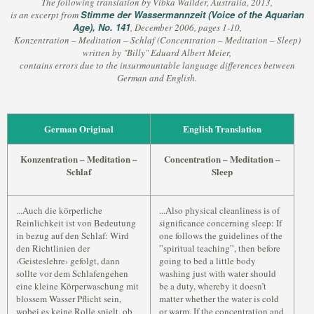
The following translation by Vibka Wallder, Australia, 2013,
Stimme der Wassermannzeit (Voice of the Aquarian
is an excerpt from
Age), No. 141
, December 2006, pages 1-10,
Konzentration – Meditation – Schlaf (Concentration – Meditation – Sleep)
written by "Billy" Eduard Albert Meier,
contains errors due to the insurmountable language differences between
German and English.
German Original
English Translation
Konzentration – Meditation –
Concentration – Meditation –
Schlaf
Sleep
...Auch die körperliche
...Also physical cleanliness is of
Reinlichkeit ist von Bedeutung
significance concerning sleep: If
in bezug auf den Schlaf: Wird
one follows the guidelines of the
den Richtlinien der
”spiritual teaching”, then before
‹Geisteslehre› gefolgt, dann
going to bed a little body
sollte vor dem Schlafengehen
washing just with water should
eine kleine Körperwaschung mit
be a duty, whereby it doesn’t
blossem Wasser Pflicht sein,
matter whether the water is cold
wobei es keine Rolle spielt, ob
or warm. If the concentration and