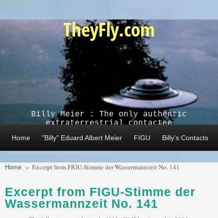
Skip to main content
TheyFly.com
Billy Meier : The only authentic
extraterrestrial contactee
Home
"Billy" Eduard Albert Meier
FIGU
Billy's Contacts
Home
»
Excerpt from FIGU-Stimme der Wassermannzeit No. 141
Excerpt from FIGU-Stimme der
Wassermannzeit No. 141