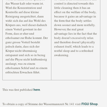
das Wasser kalt oder warm ist.
control is directed towards this
Wird die Konzentration und
little cleaning then it has an
Kontrolle auf diese kleine
effect on the welfare of the body,
Reinigung ausgerichtet, dann
because it gains an advantage in
wirkt sich das auf das Wohl des
the form that the body settles
Körpers aus, weil dieser dadurch
down sooner and more restfully.
einen Vorteil gewinnt in der
However, the real great
Form, dass er eher und
advantage lies in the fact that the
erholsamer zur Ruhe kommt. Der
body doesn’t excessively relax
ganz grosse Vorteil besteht
and therefore doesn't physically
jedoch darin, dass sich der
exhaust itself, which leads to a
Körper nicht übermässig
restful sleep and to a refreshed
entspannt und sich so in bezug
awakening.
auf die Physe nicht kräftemässig
auslaugt, was zu einem
erholsamen Schlaf und zu einem
erfrischten Erwachen führt.
here
This was first published
.
FIGU Shop
To obtain a copy of Stimme der Wassermannzeit Nr. 141 visit
.