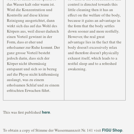
das Wasser kalt oder warm ist.
control is directed towards this
Wird die Konzentration und
little cleaning then it has an
Kontrolle auf diese kleine
effect on the welfare of the body,
Reinigung ausgerichtet, dann
because it gains an advantage in
wirkt sich das auf das Wohl des
the form that the body settles
Körpers aus, weil dieser dadurch
down sooner and more restfully.
einen Vorteil gewinnt in der
However, the real great
Form, dass er eher und
advantage lies in the fact that the
erholsamer zur Ruhe kommt. Der
body doesn’t excessively relax
ganz grosse Vorteil besteht
and therefore doesn't physically
jedoch darin, dass sich der
exhaust itself, which leads to a
Körper nicht übermässig
restful sleep and to a refreshed
entspannt und sich so in bezug
awakening.
auf die Physe nicht kräftemässig
auslaugt, was zu einem
erholsamen Schlaf und zu einem
erfrischten Erwachen führt.
here
This was first published
.
FIGU Shop
To obtain a copy of Stimme der Wassermannzeit Nr. 141 visit
.