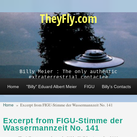
Skip to main content
TheyFly.com
Billy Meier : The only authentic
extraterrestrial contactee
Home
"Billy" Eduard Albert Meier
FIGU
Billy's Contacts
Home
»
Excerpt from FIGU-Stimme der Wassermannzeit No. 141
Excerpt from FIGU-Stimme der
Wassermannzeit No. 141