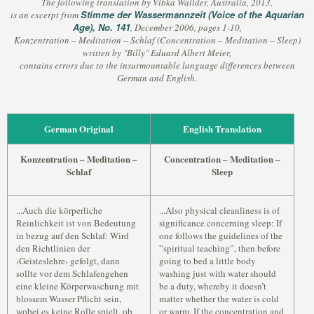
The following translation by Vibka Wallder, Australia, 2013,
Stimme der Wassermannzeit (Voice of the Aquarian
is an excerpt from
Age), No. 141
, December 2006, pages 1-10,
Konzentration – Meditation – Schlaf (Concentration – Meditation – Sleep)
written by "Billy" Eduard Albert Meier,
contains errors due to the insurmountable language differences between
German and English.
German Original
English Translation
Konzentration – Meditation –
Concentration – Meditation –
Schlaf
Sleep
...Auch die körperliche
...Also physical cleanliness is of
Reinlichkeit ist von Bedeutung
significance concerning sleep: If
in bezug auf den Schlaf: Wird
one follows the guidelines of the
den Richtlinien der
”spiritual teaching”, then before
‹Geisteslehre› gefolgt, dann
going to bed a little body
sollte vor dem Schlafengehen
washing just with water should
eine kleine Körperwaschung mit
be a duty, whereby it doesn’t
blossem Wasser Pflicht sein,
matter whether the water is cold
wobei es keine Rolle spielt, ob
or warm. If the concentration and