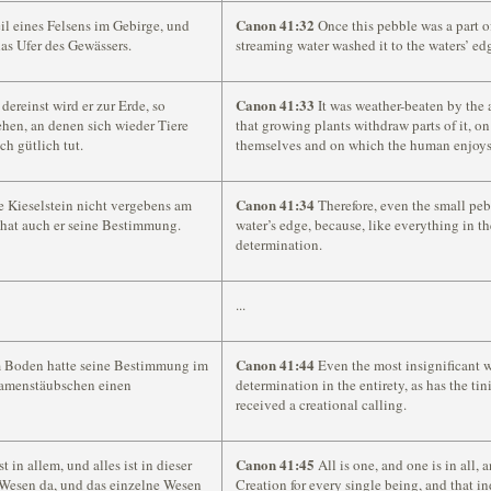
Canon 41:32
eil eines Felsens im Gebirge, und
Once this pebble was a part o
as Ufer des Gewässers.
streaming water washed it to the waters’ ed
Canon 41:33
 dereinst wird er zur Erde, so
It was weather-beaten by the a
hen, an denen sich wieder Tiere
that growing plants withdraw parts of it, o
h gütlich tut.
themselves and on which the human enjoys
Canon 41:34
ne Kieselstein nicht vergebens am
Therefore, even the small pebb
, hat auch er seine Bestimmung.
water’s edge, because, like everything in the
determination.
...
Canon 41:44
m Boden hatte seine Bestimmung im
Even the most insignificant w
 Samenstäubschen einen
determination in the entirety, as has the tin
received a creational calling.
Canon 41:45
t in allem, und alles ist in dieser
All is one, and one is in all, a
 Wesen da, und das einzelne Wesen
Creation for every single being, and that ind