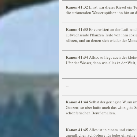
Kanon 41:32
Einst war dieser Kiesel ein T
die strömenden Wasser spülten ihn hin an d
Kanon 41:33
Er verwittert an der Luft, und
aufwachsende Pflanzen Teile von ihm abzie
nähren, und an denen sich wieder der Mensc
Kanon 41:34
Allso, so liegt auch der klei
Ufer der Wasser, denn wie alles in der Welt
...
Kanon 41:44
Selbst der geringste Wurm i
Ganzen; so aber hatte auch das winzigste
schöpferischen Beruf erhalten.
Kanon 41:45
Alles ist in einem und eines is
unendlichen Schöpfung für jedes einzelne