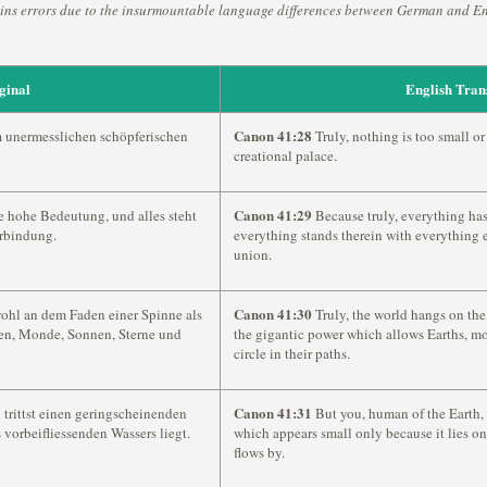
ins errors due to the insurmountable language differences between German and En
ginal
English Tran
Canon 41:28
em unermesslichen schöpferischen
Truly, nothing is too small or
creational palace.
Canon 41:29
e hohe Bedeutung, und alles steht
Because truly, everything has 
erbindung.
everything stands therein with everything e
union.
Canon 41:30
ohl an dem Faden einer Spinne als
Truly, the world hangs on the 
den, Monde, Sonnen, Sterne und
the gigantic power which allows Earths, moo
circle in their paths.
Canon 41:31
 trittst einen geringscheinenden
But you, human of the Earth, 
s vorbeifliessenden Wassers liegt.
which appears small only because it lies o
flows by.