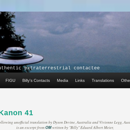
uthentic extraterrestrial contactee
FIGU
Billy's Contacts
Media
Links
Translations
Other
 Kanon 41
ollowing unofficial translation by Dyson Devine, Australia and Vivienne Legg, Aust
OM
is an excerpt from
written by "Billy" Eduard Albert Meier,