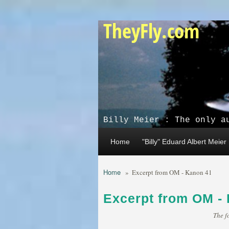
Skip to main content
TheyFly.com
Billy Meier : The only a
Home
"Billy" Eduard Albert Meier
Home
»
Excerpt from OM - Kanon 41
Excerpt from OM -
The f