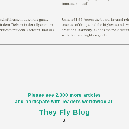
immeasurable all.
Canon 41:46
chaft herrscht durch die ganze
Across the board, internal rel
it dem Tiefsten in der allgemeinen
oneness of things, and the highest stands w
ernteste mit dem Nächsten, und das
creational harmony, as does the most distant
with the most highly regarded.
Please see 2,000 more articles
and particpate with readers worldwide at:
They Fly Blog
&