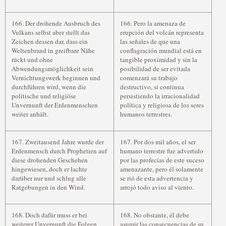
166. Der drohende Ausbruch des
166. Pero la amenaza de
Vulkans selbst aber stellt das
erupción del volcán representa
Zeichen dessen dar, dass ein
las señales de que una
Weltenbrand in greifbare Nähe
conflagración mundial está en
rückt und ohne
tangible proximidad y sin la
Abwendungsmöglichkeit sein
posibilidad de ser evitada
Vernichtungswerk beginnen und
comenzará su trabajo
durchführen wird, wenn die
destructivo, si continua
politische und religiöse
persistiendo la irracionalidad
Unvernunft der Erdenmenschen
política y religiosa de los seres
weiter anhält.
humanos terrestres.
167. Zweitausend Jahre wurde der
167. Por dos mil años, el ser
Erdenmensch durch Prophetien auf
humano terrestre fue advertido
diese drohenden Geschehen
por las profecías de este suceso
hingewiesen, doch er lachte
amenazante, pero él solamente
darüber nur und schlug alle
se rió de esta advertencia y
Ratgebungen in den Wind.
arrojó todo aviso al viento.
168. Doch dafür muss er bei
168. No obstante, él debe
weiterer Unvernunft die Folgen
asumir las consecuencias de su