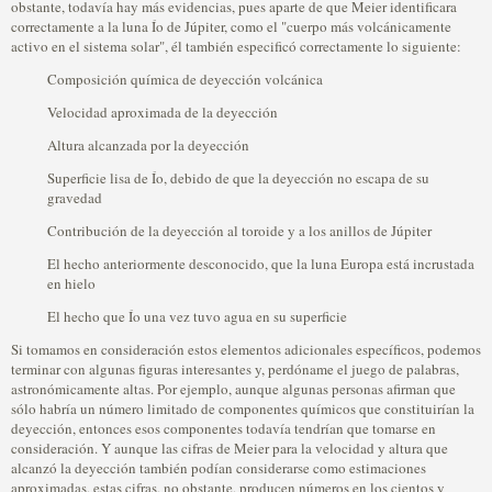
obstante, todavía hay más evidencias, pues aparte de que Meier identificara
correctamente a la luna Ío de Júpiter, como el "cuerpo más volcánicamente
activo en el sistema solar", él también especificó correctamente lo siguiente:
Composición química de deyección volcánica
Velocidad aproximada de la deyección
Altura alcanzada por la deyección
Superficie lisa de Ío, debido de que la deyección no escapa de su
gravedad
Contribución de la deyección al toroide y a los anillos de Júpiter
El hecho anteriormente desconocido, que la luna Europa está incrustada
en hielo
El hecho que Ío una vez tuvo agua en su superficie
Si tomamos en consideración estos elementos adicionales específicos, podemos
terminar con algunas figuras interesantes y, perdóname el juego de palabras,
astronómicamente altas. Por ejemplo, aunque algunas personas afirman que
sólo habría un número limitado de componentes químicos que constituirían la
deyección, entonces esos componentes todavía tendrían que tomarse en
consideración. Y aunque las cifras de Meier para la velocidad y altura que
alcanzó la deyección también podían considerarse como estimaciones
aproximadas, estas cifras, no obstante, producen números en los cientos y