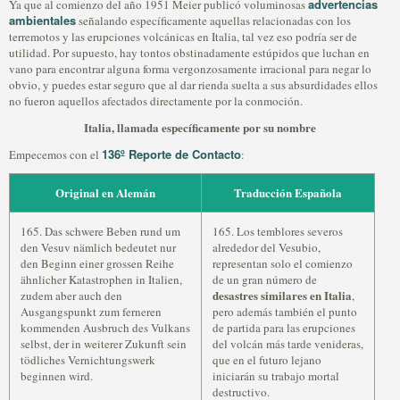
advertencias
Ya que al comienzo del año 1951 Meier publicó voluminosas
ambientales
señalando específicamente aquellas relacionadas con los
terremotos y las erupciones volcánicas en Italia, tal vez eso podría ser de
utilidad. Por supuesto, hay tontos obstinadamente estúpidos que luchan en
vano para encontrar alguna forma vergonzosamente irracional para negar lo
obvio, y puedes estar seguro que al dar rienda suelta a sus absurdidades ellos
no fueron aquellos afectados directamente por la conmoción.
Italia, llamada específicamente por su nombre
136º Reporte de Contacto
Empecemos con el
:
Original en Alemán
Traducción Española
165. Das schwere Beben rund um
165. Los temblores severos
den Vesuv nämlich bedeutet nur
alrededor del Vesubio,
den Beginn einer grossen Reihe
representan solo el comienzo
ähnlicher Katastrophen in Italien,
de un gran número de
desastres similares en Italia
zudem aber auch den
,
Ausgangspunkt zum ferneren
pero además también el punto
kommenden Ausbruch des Vulkans
de partida para las erupciones
selbst, der in weiterer Zukunft sein
del volcán más tarde venideras,
tödliches Vernichtungswerk
que en el futuro lejano
beginnen wird.
iniciarán su trabajo mortal
destructivo.