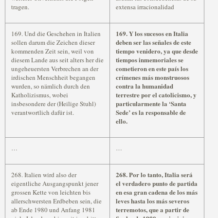
tragen.
extensa irracionalidad
169. Y los sucesos en Italia
169. Und die Geschehen in Italien
deben ser las señales de este
sollen darum die Zeichen dieser
tiempo venidero, ya que desde
kommenden Zeit sein, weil von
tiempos inmemoriales se
diesem Lande aus seit alters her die
cometieron en este país los
ungeheuersten Verbrechen an der
crímenes más monstruosos
irdischen Menschheit begangen
contra la humanidad
wurden, so nämlich durch den
terrestre por el catolicismo, y
Katholizismus, wobei
particularmente la ‘Santa
insbesondere der (Heilige Stuhl)
Sede’ es la responsable de
verantwortlich dafür ist.
ello.
…
…
268. Por lo tanto, Italia será
268. Italien wird also der
el verdadero punto de partida
eigentliche Ausgangspunkt jener
en esa gran cadena de los más
grossen Kette von leichten bis
leves hasta los más severos
allerschwersten Erdbeben sein, die
terremotos, que a partir de
ab Ende 1980 und Anfang 1981