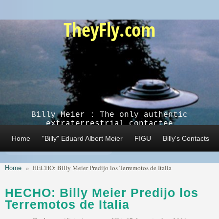
Skip to main content
TheyFly.com
Billy Meier : The only authentic
extraterrestrial contactee
Home
"Billy" Eduard Albert Meier
FIGU
Billy's Contacts
Home
»
HECHO: Billy Meier Predijo los Terremotos de Italia
HECHO: Billy Meier Predijo los
Terremotos de Italia