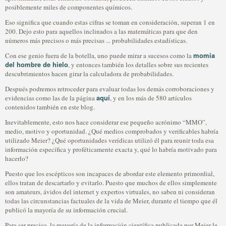
posiblemente miles de componentes químicos.
Eso significa que cuando estas cifras se toman en consideración, superan 1 en
200. Dejo esto para aquellos inclinados a las matemáticas para que den
números más precisos o más precisas ... probabilidades estadísticas.
momia
Con ese genio fuera de la botella, uno puede mirar a sucesos como la
del hombre de hielo
, y entonces también los detalles sobre sus recientes
descubrimientos hacen girar la calculadora de probabilidades.
Después podremos retroceder para evaluar todas los demás corroboraciones y
aquí
evidencias como las de la página
, y en los más de 580 artículos
contenidos también en este blog.
Inevitablemente, esto nos hace considerar ese pequeño acrónimo “MMO”,
medio, motivo y oportunidad. ¿Qué medios comprobados y verificables habría
utilizado Meier? ¿Qué oportunidades verídicas utilizó él para reunir toda esa
información específica y proféticamente exacta y, qué lo habría motivado para
hacerlo?
Puesto que los escépticos son incapaces de abordar este elemento primordial,
ellos tratan de descartarlo y evitarlo. Puesto que muchos de ellos simplemente
son amateurs, ávidos del internet y expertos virtuales, no saben ni consideran
todas las circunstancias factuales de la vida de Meier, durante el tiempo que él
publicó la mayoría de su información crucial.
Para ser preciso, la mayoría de la información científica publicada por Meier le