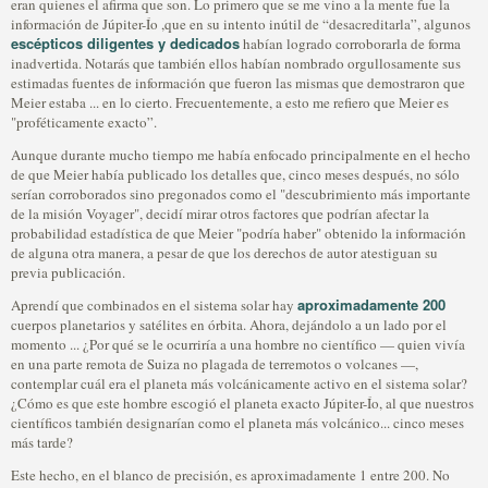
eran quienes el afirma que son. Lo primero que se me vino a la mente fue la
información de Júpiter-Ío ,que en su intento inútil de “desacreditarla”, algunos
escépticos diligentes y dedicados
habían logrado corroborarla de forma
inadvertida. Notarás que también ellos habían nombrado orgullosamente sus
estimadas fuentes de información que fueron las mismas que demostraron que
Meier estaba ... en lo cierto. Frecuentemente, a esto me refiero que Meier es
"proféticamente exacto”.
Aunque durante mucho tiempo me había enfocado principalmente en el hecho
de que Meier había publicado los detalles que, cinco meses después, no sólo
serían corroborados sino pregonados como el "descubrimiento más importante
de la misión Voyager", decidí mirar otros factores que podrían afectar la
probabilidad estadística de que Meier "podría haber" obtenido la información
de alguna otra manera, a pesar de que los derechos de autor atestiguan su
previa publicación.
aproximadamente 200
Aprendí que combinados en el sistema solar hay
cuerpos planetarios y satélites en órbita. Ahora, dejándolo a un lado por el
momento ... ¿Por qué se le ocurriría a una hombre no científico — quien vivía
en una parte remota de Suiza no plagada de terremotos o volcanes —,
contemplar cuál era el planeta más volcánicamente activo en el sistema solar?
¿Cómo es que este hombre escogió el planeta exacto Júpiter-Ío, al que nuestros
científicos también designarían como el planeta más volcánico... cinco meses
más tarde?
Este hecho, en el blanco de precisión, es aproximadamente 1 entre 200. No