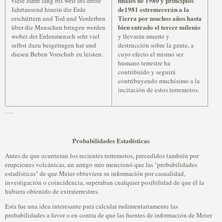
finales de 1980 y principios
viele Jahre lang bis weit ins dritte
de1981 estremecerán a la
Jahrtausend hinein die Erde
Tierra por muchos años hasta
erschüttern und Tod und Verderben
bien entrado el tercer milenio
über die Menschen bringen werden
wobei der Erdenmensch sehr viel
y llevarán muerte y
selbst dazu beigetragen hat und
destrucción sobre la gente, a
diesen Beben Vorschub zu leisten.
cuyo efecto el mismo ser
humano terrestre ha
contribuido y seguirá
contribuyendo muchísimo a la
incitación de estos terremotos.
….
Probabilidades Estadísticas
Antes de que ocurrieran los recientes terremotos, precedidos también por
erupciones volcánicas, un amigo mío mencionó que las "probabilidades
estadísticas" de que Meier obtuviera su información por casualidad,
investigación o coincidencia, superaban cualquier posibilidad de que él la
hubiera obtenido de extraterrestres.
Esta fue una idea interesante para calcular rudimentariamente las
probabilidades a favor o en contra de que las fuentes de información de Meier