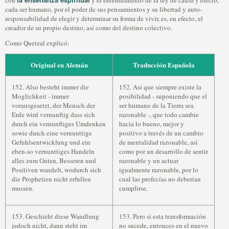
con
y el entendimiento de la ley de causa y efecto,
cada ser humano, por el poder de sus pensamientos y su libertad y auto-
responsabilidad de elegir y determinar su forma de vivir, es, en efecto, el
creador de su propio destino, así como del destino colectivo.
Como Quetzal explicó:
Original en Alemán
Traducción Española
152. Also besteht immer die
152. Así que siempre existe la
Moglichkeit - immer
posibilidad - suponiendo que el
vorausgesetzt, der Mensch der
ser humano de la Tierra sea
Erde wird vernunftig dass sich
razonable -, que todo cambie
durch ein vernunftiges Umdenken
hacia lo bueno, mejor y
sowie durch eine vernunttige
positivo a través de un cambio
Gefuhlsentwicklung und ein
de mentalidad razonable, así
eben-so vernunttiges Handeln
como por un desarrollo de sentir
alles zum Guten, Besseren und
razonable y un actuar
Positiven wandelt, wodurch sich
igualmente razonable, por lo
die Prophetien nicht erfullen
cual las profecías no deberían
mussen.
cumplirse.
153. Geschieht diese Wandlung
153. Pero si esta transformación
jedoch nicht, dann steht im
no sucede, entonces en el nuevo