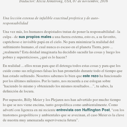
Traductor: Alicia Armstrong, USA, 07 de noviembre, 2016
Una lección extensa de infalible exactitud profetica y de auto-
responsabilidad
Una vez más, los humanos despistados tratan de poner la responsabilidad - la
sus propios males
culpa - de
a una fuerza externa, esto es, a su favorito,
caprichoso e invisible papá en el cielo. No para minimizar la realidad del
sufrimiento humano, el cual nunca es escaso en el planeta Tierra, pero ...
¿realmente? Esta deidad imaginaria ha decidido sacudir las cosas y luego los
pobres y supersticiosos, ¿qué es lo hacen?
En realidad ... ellos rezan para que él detenga todos estas cosas y para que los
cuide como sus religiones falsas les han prometido durante todo el tiempo que
este rezo
han estado sufriendo. Nosotros sabemos lo bien que
ha funcionado
por los últimos milenios. Por lo tanto, nos recuerda a ese eslogan sobre
"haciendo lo mismo y obteniendo los mismos resultados…”, tu sabes, la
definición de locura.
Por supuesto, Billy Meier y los Plejaren nos han advertido por mucho tiempo
lo que se nos viene encima, tanto geopolítica como ambientalmente. Como
entrevista con Huffington Post
advertí con ligereza en mi reciente
, “con los
trastornos geopolíticos y ambientales que se avecinan, el caso Meier es la clave
de nuestra muy amenazada supervivencia futura”.