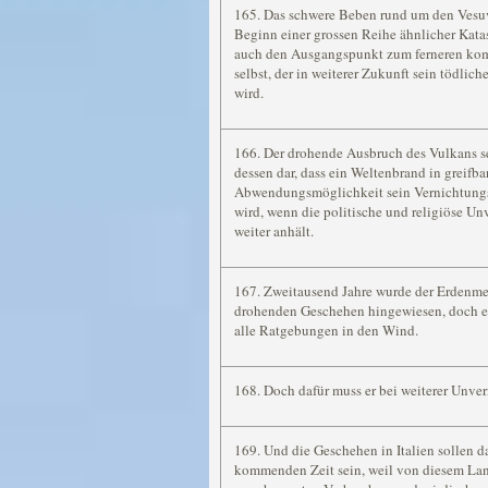
165. Das schwere Beben rund um den Vesu
Beginn einer grossen Reihe ähnlicher Katas
auch den Ausgangspunkt zum ferneren ko
selbst, der in weiterer Zukunft sein tödli
wird.
166. Der drohende Ausbruch des Vulkans sel
dessen dar, dass ein Weltenbrand in greifb
Abwendungsmöglichkeit sein Vernichtung
wird, wenn die politische und religiöse U
weiter anhält.
167. Zweitausend Jahre wurde der Erdenme
drohenden Geschehen hingewiesen, doch er
alle Ratgebungen in den Wind.
168. Doch dafür muss er bei weiterer Unver
169. Und die Geschehen in Italien sollen d
kommenden Zeit sein, weil von diesem Lande