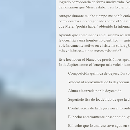
logrado corroborarla de forma inadvertida. N
demostraron que Meier estaba ... en lo cierto
Aunque durante mucho tiempo me había enfoca
corroborados sino pregonados como el "descubr
que Meier "podría haber" obtenido la informac
Aprendí que combinados en el sistema solar 
le ocurriría a una hombre no científico — qu
volcánicamente activo en el sistema solar? ¿C
más volcánico... cinco meses más tarde?
Este hecho, en el blanco de precisión, es apr
Ío de Júpiter, como el "cuerpo más volcánicam
Composición química de deyección vo
Velocidad aproximada de la deyección
Altura alcanzada por la deyección
Superficie lisa de Ío, debido de que la
Contribución de la deyección al toroide 
El hecho anteriormente desconocido, qu
El hecho que Ío una vez tuvo agua en s