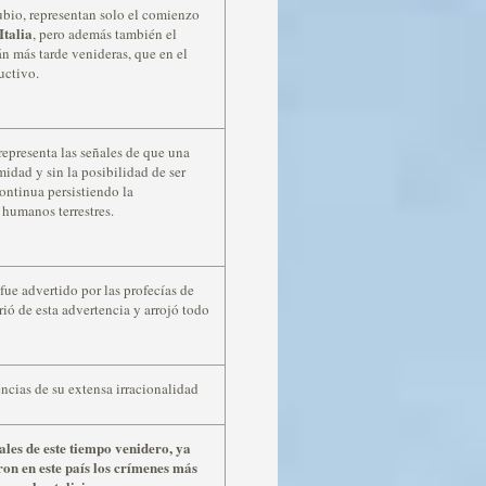
ubio, representan solo el comienzo
Italia
, pero además también el
án más tarde venideras, que en el
uctivo.
representa las señales de que una
idad y sin la posibilidad de ser
ontinua persistiendo la
s humanos terrestres.
 fue advertido por las profecías de
rió de esta advertencia y arrojó todo
ncias de su extensa irracionalidad
ñales de este tiempo venidero, ya
on en este país los crímenes más