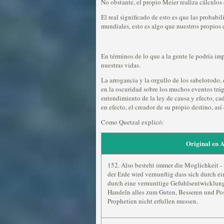
No obstante, el propio Meier realiza cálculos
El real significado de esto es que las probabi
mundiales, esto es algo que nuestros propios 
En términos de lo que a la gente le podría im
nuestras vidas.
La arrogancia y la orgullo de los sabelotodo,
en la oscuridad sobre los muchos eventos trá
entendimiento de la ley de causa y efecto, cad
en efecto, el creador de su propio destino, as
Como Quetzal explicó:
Original en 
152. Also besteht immer die Moglichkeit -
der Erde wird vernunftig dass sich durch 
durch eine vernunttige Gefuhlsentwicklung
Handeln alles zum Guten, Besseren und Pos
Prophetien nicht erfullen mussen.