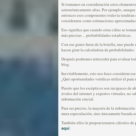
Si tomamos en consideración estos elementos 
astronómicamente altas. Por ejemplo, aunque
entonces esos componentes todavía tendrían q
considerarse como estimaciones aproximadas, 
Eso significa que cuando estas cifras se toma
más precisas ... probabilidades estadísticas.
Con ese genio fuera de la botella, uno puede
hacen girar la calculadora de probabilidades.
Después podremos retroceder para evaluar to
blog.
Inevitablemente, esto nos hace considerar e
¿Qué oportunidades verídicas utilizó él para 
Puesto que los escépticos son incapaces de ab
ávidos del internet y expertos virtuales, no s
información crucial.
Para ser preciso, la mayoría de la información
mera especulación, sino únicamente basada en 
También ellos le proporcionaron cálculos de p
aquí
.