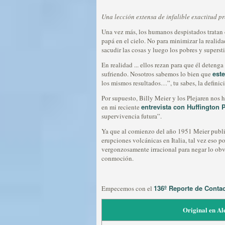
Una lección extensa de infalible exactitud p
Una vez más, los humanos despistados tratan d
papá en el cielo. No para minimizar la realida
sacudir las cosas y luego los pobres y superst
En realidad ... ellos rezan para que él deteng
este
sufriendo. Nosotros sabemos lo bien que
los mismos resultados…”, tu sabes, la definic
Por supuesto, Billy Meier y los Plejaren nos
entrevista con Huffington 
en mi reciente
supervivencia futura”.
Ya que al comienzo del año 1951 Meier pub
erupciones volcánicas en Italia, tal vez eso 
vergonzosamente irracional para negar lo obvi
conmoción.
136º Reporte de Conta
Empecemos con el
Original en A