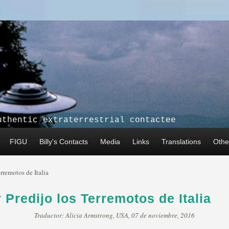
uthentic extraterrestrial contactee
FIGU
Billy's Contacts
Media
Links
Translations
Other
remotos de Italia
Predijo los Terremotos de Italia
Traductor: Alicia Armstrong, USA, 07 de noviembre, 2016