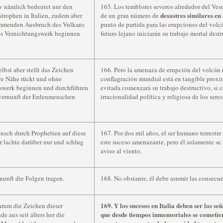
v nämlich bedeutet nur den
165. Los temblores severos alrededor del Ves
desastres similares en 
trophen in Italien, zudem aber
de un gran número de
mmenden Ausbruch des Vulkans
punto de partida para las erupciones del volc
ches Vernichtungswerk beginnen
futuro lejano iniciarán su trabajo mortal destr
bst aber stellt das Zeichen
166. Pero la amenaza de erupción del volcán 
are Nähe rückt und ohne
conflagración mundial está en tangible proxim
swerk beginnen und durchführen
evitada comenzará su trabajo destructivo, si c
nvernunft der Erdenmenschen
irracionalidad política y religiosa de los sere
nsch durch Prophetien auf diese
167. Por dos mil años, el ser humano terrestre
 lachte darüber nur und schlug
este suceso amenazante, pero él solamente se 
aviso al viento.
nunft die Folgen tragen.
168. No obstante, él debe asumir las consecue
169. Y los sucesos en Italia deben ser las se
arum die Zeichen dieser
que desde tiempos inmemoriales se cometier
 aus seit alters her die