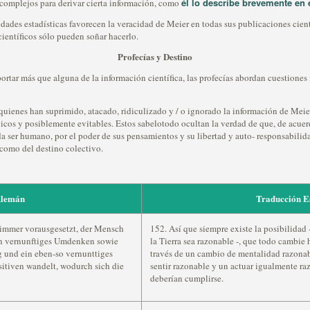
él lo describe brevemente en 
 complejos para derivar cierta información, como
lidades estadísticas favorecen la veracidad de Meier en todas sus publicaciones cien
científicos sólo pueden soñar hacerlo.
Profecías y Destino
portar más que alguna de la información científica, las profecías abordan cuestione
 quienes han suprimido, atacado, ridiculizado y / o ignorado la información de Mei
gicos y posiblemente evitables. Estos sabelotodo ocultan la verdad de que, de acue
a ser humano, por el poder de sus pensamientos y su libertad y auto- responsabilidad
í como del destino colectivo.
Alemán
Traducción E
 immer vorausgesetzt, der Mensch
152. Así que siempre existe la posibilidad
ein vernunftiges Umdenken sowie
la Tierra sea razonable -, que todo cambie 
 und ein eben-so vernunttiges
través de un cambio de mentalidad razonab
itiven wandelt, wodurch sich die
sentir razonable y un actuar igualmente raz
deberían cumplirse.