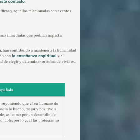
este contacto
.
tíficas y aquellas relacionadas con eventos
s más inmediatas que podrían impactar
er, han contribuido a mantener a la humanidad
la enseñanza espiritual
rdo con
y el
 de elegir y determinar su forma de vivir, es,
spañola
 - suponiendo que el ser humano de
hacia lo bueno, mejor y positivo a
le, así como por un desarrollo de
onable, por lo cual las profecías no