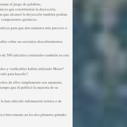
óname el juego de palabras,
icos que constituirían la deyección,
ura que alcanzó la deyección también podían
de componentes químicos.
emáticas para que den números más precisos o
talles sobre sus recientes descubrimientos
ás de 580 artículos contenidos también en este
s y verificables habría utilizado Meier?
ivado para hacerlo?
muchos de ellos simplemente son amateurs,
 tiempo que él publicó la mayoría de su
 le han ofrecido información teórica o de
lica brevemente en los dos primeros párrafos