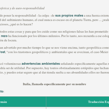
rofetica y de auto-responsabilidad
sus propios males
e poner la responsabilidad - la culpa - de
a una fuerza externa
d del sufrimiento humano, el cual nunca es escaso en el planeta Tierra, pero ... ¿r
iciosos, ¿qué es lo hacen?
a todos estas cosas y para que los cuide como sus religiones falsas les han prometid
 rezo
ha funcionado por los últimos milenios. Por lo tanto, nos recuerda a ese es
ión de locura.
 han advertido por mucho tiempo lo que se nos viene encima, tanto geopolítica co
Post
, “con los trastornos geopolíticos y ambientales que se avecinan, el caso Meie
advertencias ambientales
licó voluminosas
señalando específicamente aquellas r
podría ser de utilidad. Por supuesto, hay tontos obstinadamente estúpidos que lucha
o, y puedes estar seguro que al dar rienda suelta a sus absurdidades ellos no fuero
Italia, llamada específicamente por su nombre
cto
:
lemán
Traducción Es