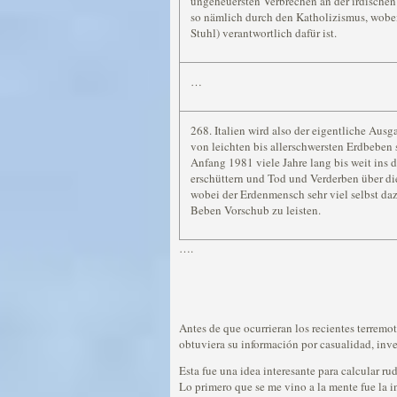
ungeheuersten Verbrechen an der irdische
so nämlich durch den Katholizismus, wobei
Stuhl) verantwortlich dafür ist.
…
268. Italien wird also der eigentliche Aus
von leichten bis allerschwersten Erdbeben
Anfang 1981 viele Jahre lang bis weit ins d
erschüttern und Tod und Verderben über d
wobei der Erdenmensch sehr viel selbst da
Beben Vorschub zu leisten.
….
Antes de que ocurrieran los recientes terrem
obtuviera su información por casualidad, inve
Esta fue una idea interesante para calcular r
Lo primero que se me vino a la mente fue la in