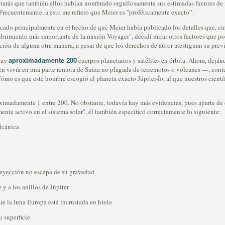
otarás que también ellos habían nombrado orgullosamente sus estimadas fuentes de
. Frecuentemente, a esto me refiero que Meier es "proféticamente exacto”.
do principalmente en el hecho de que Meier había publicado los detalles que, cin
imiento más importante de la misión Voyager", decidí mirar otros factores que podr
ión de alguna otra manera, a pesar de que los derechos de autor atestiguan su prev
aproximadamente 200
hay
cuerpos planetarios y satélites en órbita. Ahora, deján
ien vivía en una parte remota de Suiza no plagada de terremotos o volcanes —, cont
ómo es que este hombre escogió el planeta exacto Júpiter-Ío, al que nuestros cient
oximadamente 1 entre 200. No obstante, todavía hay más evidencias, pues aparte de 
ente activo en el sistema solar", él también especificó correctamente lo siguiente:
lcánica
 deyección no escapa de su gravedad
y a los anillos de Júpiter
e la luna Europa está incrustada en hielo
u superficie