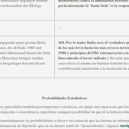
monstruosos contra la humanidad terrestre 
n Menschheit begangen wurden,
particularmente la ‘Santa Sede’ es la respon
 insbesondere der (Heilige
…
268. Por lo tanto, Italia será el verdadero 
gangspunkt jener grossen Kette
de los más leves hasta los más severos terre
 sein, die ab Ende 1980 und
1980 y principios de1981 estremecerán a l
ritte Jahrtausend hinein die Erde
bien entrado el tercer milenio
ie Menschen bringen werden
y llevarán mue
zu beigetragen hat und diesen
cuyo efecto el mismo ser humano terrestre ha 
contribuyendo muchísimo a la incitación de e
Probabilidades Estadísticas
otos, precedidos también por erupciones volcánicas, un amigo mío mencionó que las
stigación o coincidencia, superaban cualquier posibilidad de que él la hubiera obte
udimentariamente las probabilidades a favor o en contra de que las fuentes de inform
escé
formación de Júpiter-Ío ,que en su intento inútil de “desacreditarla”, algunos