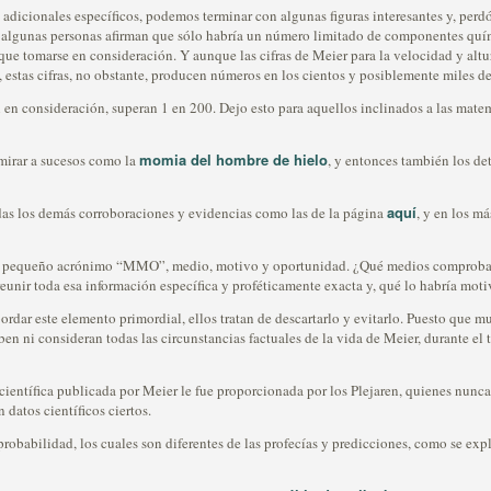
adicionales específicos, podemos terminar con algunas figuras interesantes y, perd
 algunas personas afirman que sólo habría un número limitado de componentes quím
ue tomarse en consideración. Y aunque las cifras de Meier para la velocidad y alt
estas cifras, no obstante, producen números en los cientos y posiblemente miles 
n en consideración, superan 1 en 200. Dejo esto para aquellos inclinados a las mat
momia del hombre de hielo
 mirar a sucesos como la
, y entonces también los de
aquí
das los demás corroboraciones y evidencias como las de la página
, y en los m
se pequeño acrónimo “MMO”, medio, motivo y oportunidad. ¿Qué medios comprobado
reunir toda esa información específica y proféticamente exacta y, qué lo habría mot
ordar este elemento primordial, ellos tratan de descartarlo y evitarlo. Puesto que 
aben ni consideran todas las circunstancias factuales de la vida de Meier, durante el
 científica publicada por Meier le fue proporcionada por los Plejaren, quienes nunca
datos científicos ciertos.
robabilidad, los cuales son diferentes de las profecías y predicciones, como se exp