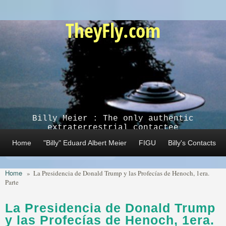
Skip to main content
TheyFly.com
Billy Meier : The only authentic
extraterrestrial contactee
Home
"Billy" Eduard Albert Meier
FIGU
Billy's Contacts
Home
»
La Presidencia de Donald Trump y las Profecías de Henoch, 1era.
Parte
La Presidencia de Donald Trump
y las Profecías de Henoch, 1era.