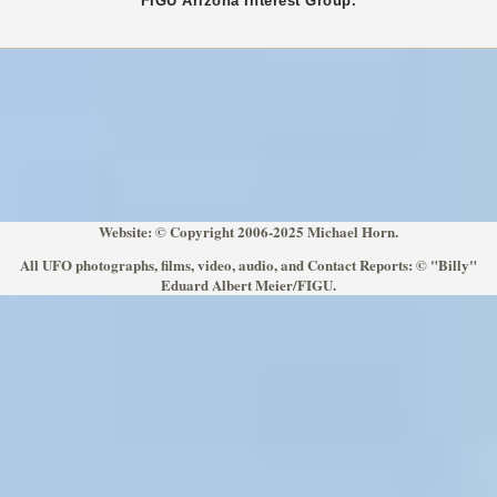
FIGU
Arizona
Interest Group.
Website: © Copyright 2006-2025 Michael Horn.
All UFO photographs, films, video, audio, and Contact Reports: © "Billy"
Eduard Albert Meier/FIGU.