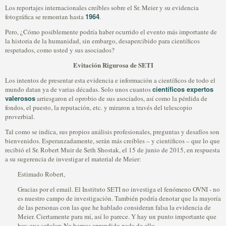
Los reportajes internacionales creíbles sobre el Sr. Meier y su evidencia
1964
fotográfica se remontan hasta
.
Pero, ¿Cómo posiblemente podría haber ocurrido el evento más importante de
la historia de la humanidad, sin embargo, desapercibido para científicos
respetados, como usted y sus asociados?
Evitación Rigurosa de SETI
Los intentos de presentar esta evidencia e información a científicos de todo el
científicos expertos
mundo datan ya de varias décadas. Solo unos cuantos
valerosos
arriesgaron el oprobio de sus asociados, así como la pérdida de
fondos, el puesto, la reputación, etc. y miraron a través del telescopio
proverbial.
Tal como se indica, sus propios análisis profesionales, preguntas y desafíos son
bienvenidos. Esperanzadamente, serán más creíbles – y científicos – que lo que
recibió el Sr. Robert Muir de Seth Shostak, el 15 de junio de 2015, en respuesta
a su sugerencia de investigar el material de Meier:
Estimado Robert,
Gracias por el email. El Instituto SETI no investiga el fenómeno OVNI - no
es nuestro campo de investigación. También podría denotar que la mayoría
de las personas con las que he hablado consideran falsa la evidencia de
Meier. Ciertamente para mí, así lo parece. Y hay un punto importante que
hay que señalar: No hemos aprendido nada de ello.