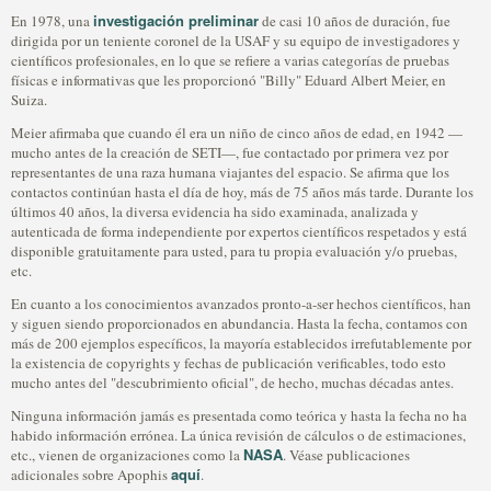
investigación preliminar
En 1978, una
de casi 10 años de duración, fue
dirigida por un teniente coronel de la USAF y su equipo de investigadores y
científicos profesionales, en lo que se refiere a varias categorías de pruebas
físicas e informativas que les proporcionó "Billy" Eduard Albert Meier, en
Suiza.
Meier afirmaba que cuando él era un niño de cinco años de edad, en 1942 —
mucho antes de la creación de SETI—, fue contactado por primera vez por
representantes de una raza humana viajantes del espacio. Se afirma que los
contactos continúan hasta el día de hoy, más de 75 años más tarde. Durante los
últimos 40 años, la diversa evidencia ha sido examinada, analizada y
autenticada de forma independiente por expertos científicos respetados y está
disponible gratuitamente para usted, para tu propia evaluación y/o pruebas,
etc.
En cuanto a los conocimientos avanzados pronto-a-ser hechos científicos, han
y siguen siendo proporcionados en abundancia. Hasta la fecha, contamos con
más de 200 ejemplos específicos, la mayoría establecidos irrefutablemente por
la existencia de copyrights y fechas de publicación verificables, todo esto
mucho antes del "descubrimiento oficial", de hecho, muchas décadas antes.
Ninguna información jamás es presentada como teórica y hasta la fecha no ha
habido información errónea. La única revisión de cálculos o de estimaciones,
NASA
etc., vienen de organizaciones como la
. Véase publicaciones
aquí
adicionales sobre Apophis
.