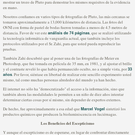
mostrar un trozo de Pluto para demostrar los mismos requisitos de la evidencia
en mano.
Nosotros confiamos en varios tipos de fotografías de Pluto, las más cercanas se
tomaron aproximadamente a 13,000 kilómetros de distancia. Las fotos del
OVNI con forma de pastel de bodas fueron tomadas a menos de 4.5 metros de
análisis de 74 páginas
distancia. Favor de ver este
, que se realizó utilizando
la tecnología informática de vanguardia actual, que también incluye los
protocolos utilizados por el Sr. Zahi, para que usted pueda reproducir las
pruebas.
También Zahi descubrió que al poner una de las fotografías de Meier en
Photoshop, que fue tomada en película de 35 mm, en 1981, y al ajustar el brillo
33
y el contraste reveló lo que había permanecido oculto, no a simple vista, por
años
. Por favor, siéntase en libertad de realizar este sencillo experimento usted
mismo, tal como muchas personas alrededor del mundo ya han hecho.
El internet no sólo ha "democratizado" el acceso a la información, sino que
también ahora las modalidades le permiten a un niño de diez años intentar
determinar ciertas cosas por sí mismo, sin depender de expertos externos.
Marcel Vogel
De hecho, fue aproximadamente a esa edad que
sintetizó los
productos químicos que producen la bioluminiscencia en luciérnagas.
Los Beneficios del Escepticismo
Y aunque el escepticismo es de esperarse, en lugar de confrontar directamente