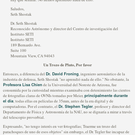
Saludos,
Seth Shostak
Dr. Seth Shostak
Reconocido Astrónomo y director del Centro de investigación del
Instituto SETI
Instituto SETI
189 Bernardo Ave.
Suite 100
Mountain View, CA 94043
Un Trozo de Pluto, Por favor
Dr. David Froning
Entonces, a diferencia del
, ingeniero aeronáutico de la
industria de defensa, Seth Shostak "no aprendió nada de ello." No obstante, la
Profesora Lisa Chien
de la Universidad del Noreste de Arizona, fue
consumida por la curiosidad mientras examinaba con detenimiento las cientos
principalmente durante
de fotografías claras de OVNIs tomadas por Meier,
el día
; todas ellas en películas de 35mm, antes de la era digital y de
Dr. Stephen Tegler
computadoras. Por el contrario, el
, profesor y director del
Departamento de Física y Astronomía de la NAU, no se dignaría a mirar a través
del telescopio proverbial.
Expresando, "no tengo interés en ver fotografías; Traerme un trozo del
parachoques de uno de esos objetos" sin embargo, el Dr. Tegler fue incapaz de