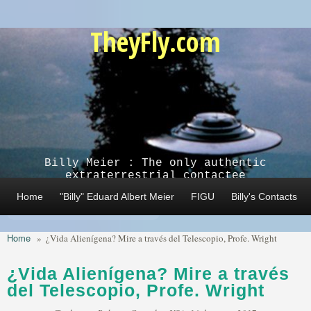
Skip to main content
TheyFly.com
Billy Meier : The only authentic
extraterrestrial contactee
Home
"Billy" Eduard Albert Meier
FIGU
Billy's Contacts
Home
»
¿Vida Alienígena? Mire a través del Telescopio, Profe. Wright
¿Vida Alienígena? Mire a través
del Telescopio, Profe. Wright