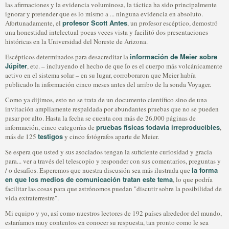
las afirmaciones y la evidencia voluminosa, la táctica ha sido principalmente
ignorar y pretender que es lo mismo a ... ninguna evidencia en absoluto.
profesor Scott Antes
Afortunadamente, el
, un profesor escéptico, demostró
una honestidad intelectual pocas veces vista y facilitó dos presentaciones
históricas en la Universidad del Noreste de Arizona.
información de Meier sobre
Escépticos determinados para desacreditar la
Júpiter
, etc. – incluyendo el hecho de que Ío es el cuerpo más volcánicamente
activo en el sistema solar – en su lugar, corroboraron que Meier había
publicado la información cinco meses antes del arribo de la sonda Voyager.
Como ya dijimos, esto no se trata de un documento científico sino de una
invitación ampliamente respaldada por abundantes pruebas que no se pueden
pasar por alto. Hasta la fecha se cuenta con más de 26,000 páginas de
pruebas físicas todavía irreproducibles
información, cinco categorías de
,
testigos
más de 125
y cinco fotógrafos aparte de Meier.
Se espera que usted y sus asociados tengan la suficiente curiosidad y gracia
para... ver a través del telescopio y responder con sus comentarios, preguntas y
la forma
/ o desafíos. Esperemos que nuestra discusión sea más ilustrada que
en que los medios de comunicación tratan este tema
, lo que podría
facilitar las cosas para que astrónomos puedan "discutir sobre la posibilidad de
vida extraterrestre".
Mi equipo y yo, así como nuestros lectores de 192 países alrededor del mundo,
estaríamos muy contentos en conocer su respuesta, tan pronto como le sea