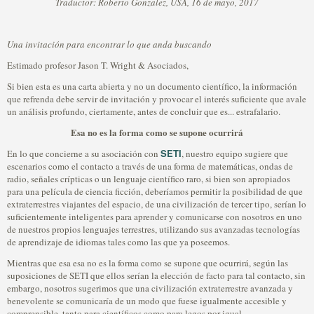
Traductor: Roberto Gonzalez, USA, 16 de mayo, 2017
Una invitación para encontrar lo que anda buscando
Estimado profesor Jason T. Wright & Asociados,
Si bien esta es una carta abierta y no un documento científico, la información
que refrenda debe servir de invitación y provocar el interés suficiente que avale
un análisis profundo, ciertamente, antes de concluir que es... estrafalario.
Esa no es la forma como se supone ocurrirá
SETI
En lo que concierne a su asociación con
, nuestro equipo sugiere que
escenarios como el contacto a través de una forma de matemáticas, ondas de
radio, señales crípticas o un lenguaje científico raro, si bien son apropiados
para una película de ciencia ficción, deberíamos permitir la posibilidad de que
extraterrestres viajantes del espacio, de una civilización de tercer tipo, serían lo
suficientemente inteligentes para aprender y comunicarse con nosotros en uno
de nuestros propios lenguajes terrestres, utilizando sus avanzadas tecnologías
de aprendizaje de idiomas tales como las que ya poseemos.
Mientras que esa esa no es la forma como se supone que ocurrirá, según las
suposiciones de SETI que ellos serían la elección de facto para tal contacto, sin
embargo, nosotros sugerimos que una civilización extraterrestre avanzada y
benevolente se comunicaría de un modo que fuese igualmente accesible y
comprensible, tanto para científicos como para legos por igual.