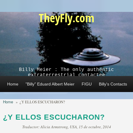
Skip to main content
TheyFly.com
Billy Meier : The only authentic
extraterrestrial contactee
Home
"Billy" Eduard Albert Meier
FIGU
Billy's Contacts
Home
»
¿Y ELLOS ESCUCHARON?
¿Y ELLOS ESCUCHARON?
Traductor: Alicia Armstrong, USA, 15 de octubre, 2014