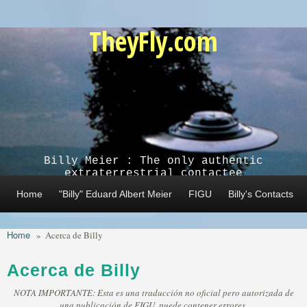
Skip to main content
TheyFly.com
Billy Meier : The only authentic
extraterrestrial contactee
Home
"Billy" Eduard Albert Meier
FIGU
Billy's Contacts
Home
»
Acerca de Billy
Acerca de Billy
NOTA IMPORTANTE: Esta es una traducción no oficial pero autorizada de
una publicación de FIGU, puede contener errores.