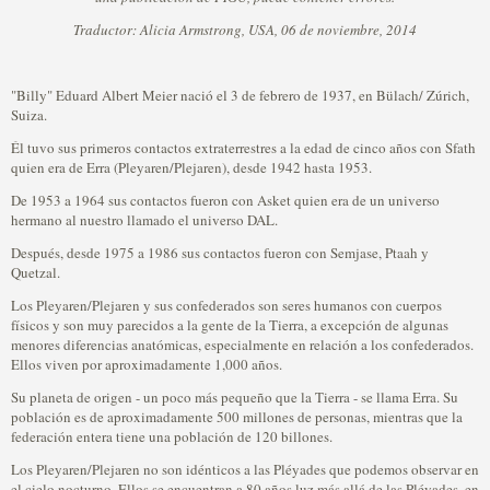
Traductor: Alicia Armstrong, USA, 06 de noviembre, 2014
"Billy" Eduard Albert Meier nació el 3 de febrero de 1937, en Bülach/ Zúrich,
Suiza.
Él tuvo sus primeros contactos extraterrestres a la edad de cinco años con Sfath
quien era de Erra (Pleyaren/Plejaren), desde 1942 hasta 1953.
De 1953 a 1964 sus contactos fueron con Asket quien era de un universo
hermano al nuestro llamado el universo DAL.
Después, desde 1975 a 1986 sus contactos fueron con Semjase, Ptaah y
Quetzal.
Los Pleyaren/Plejaren y sus confederados son seres humanos con cuerpos
físicos y son muy parecidos a la gente de la Tierra, a excepción de algunas
menores diferencias anatómicas, especialmente en relación a los confederados.
Ellos viven por aproximadamente 1,000 años.
Su planeta de origen - un poco más pequeño que la Tierra - se llama Erra. Su
población es de aproximadamente 500 millones de personas, mientras que la
federación entera tiene una población de 120 billones.
Los Pleyaren/Plejaren no son idénticos a las Pléyades que podemos observar en
el cielo nocturno. Ellos se encuentran a 80 años luz más allá de las Pléyades, en