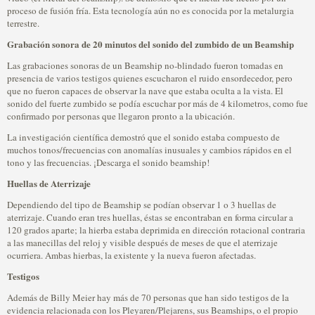
proceso de fusión fría. Esta tecnología aún no es conocida por la metalurgia
terrestre.
Grabación sonora de 20 minutos del sonido del zumbido de un Beamship
Las grabaciones sonoras de un Beamship no-blindado fueron tomadas en
presencia de varios testigos quienes escucharon el ruido ensordecedor, pero
que no fueron capaces de observar la nave que estaba oculta a la vista. El
sonido del fuerte zumbido se podía escuchar por más de 4 kilometros, como fue
confirmado por personas que llegaron pronto a la ubicación.
La investigación científica demostró que el sonido estaba compuesto de
muchos tonos/frecuencias con anomalías inusuales y cambios rápidos en el
tono y las frecuencias. ¡Descarga el sonido beamship!
Huellas de Aterrizaje
Dependiendo del tipo de Beamship se podían observar 1 o 3 huellas de
aterrizaje. Cuando eran tres huellas, éstas se encontraban en forma circular a
120 grados aparte; la hierba estaba deprimida en dirección rotacional contraria
a las manecillas del reloj y visible después de meses de que el aterrizaje
ocurriera. Ambas hierbas, la existente y la nueva fueron afectadas.
Testigos
Además de Billy Meier hay más de 70 personas que han sido testigos de la
evidencia relacionada con los Pleyaren/Plejarens, sus Beamships, o el propio