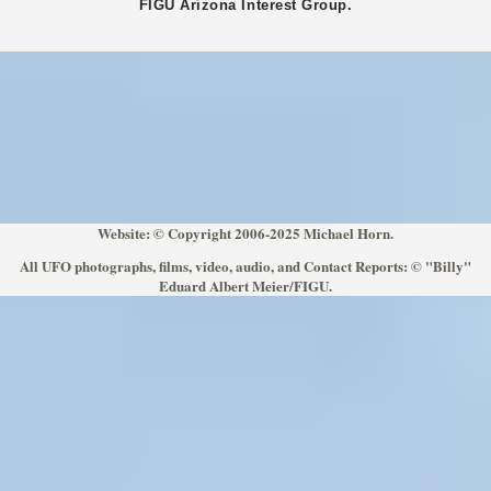
FIGU
Arizona
Interest Group.
Website: © Copyright 2006-2025 Michael Horn.
All UFO photographs, films, video, audio, and Contact Reports: © "Billy"
Eduard Albert Meier/FIGU.