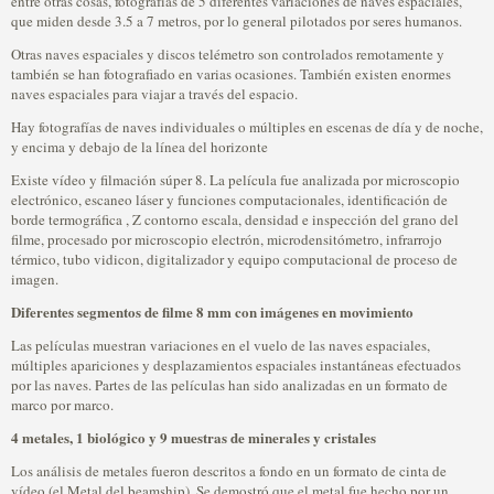
entre otras cosas, fotografías de 5 diferentes variaciones de naves espaciales,
que miden desde 3.5 a 7 metros, por lo general pilotados por seres humanos.
Otras naves espaciales y discos telémetro son controlados remotamente y
también se han fotografiado en varias ocasiones. También existen enormes
naves espaciales para viajar a través del espacio.
Hay fotografías de naves individuales o múltiples en escenas de día y de noche,
y encima y debajo de la línea del horizonte
Existe vídeo y filmación súper 8. La película fue analizada por microscopio
electrónico, escaneo láser y funciones computacionales, identificación de
borde termográfica , Z contorno escala, densidad e inspección del grano del
filme, procesado por microscopio electrón, microdensitómetro, infrarrojo
térmico, tubo vidicon, digitalizador y equipo computacional de proceso de
imagen.
Diferentes segmentos de filme 8 mm con imágenes en movimiento
Las películas muestran variaciones en el vuelo de las naves espaciales,
múltiples apariciones y desplazamientos espaciales instantáneas efectuados
por las naves. Partes de las películas han sido analizadas en un formato de
marco por marco.
4 metales, 1 biológico y 9 muestras de minerales y cristales
Los análisis de metales fueron descritos a fondo en un formato de cinta de
vídeo (el Metal del beamship). Se demostró que el metal fue hecho por un