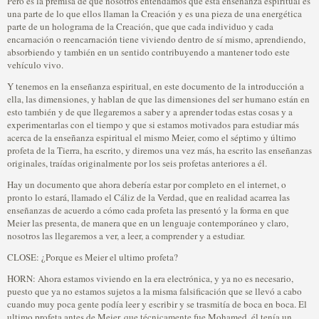
Pero es la premisa de que nosotros entendamos que ésta enseñanza espiritual es
una parte de lo que ellos llaman la Creación y es una pieza de una energética
parte de un holograma de la Creación, que que cada individuo y cada
encarnación o reencarnación tiene viviendo dentro de sí mismo, aprendiendo,
absorbiendo y también en un sentido contribuyendo a mantener todo este
vehículo vivo.
Y tenemos en la enseñanza espiritual, en este documento de la introducción a
ella, las dimensiones, y hablan de que las dimensiones del ser humano están en
esto también y de que llegaremos a saber y a aprender todas estas cosas y a
experimentarlas con el tiempo y que si estamos motivados para estudiar más
acerca de la enseñanza espiritual el mismo Meier, como el séptimo y último
profeta de la Tierra, ha escrito, y diremos una vez más, ha escrito las enseñanzas
originales, traídas originalmente por los seis profetas anteriores a él.
Hay un documento que ahora debería estar por completo en el internet, o
pronto lo estará, llamado el Cáliz de la Verdad, que en realidad acarrea las
enseñanzas de acuerdo a cómo cada profeta las presentó y la forma en que
Meier las presenta, de manera que en un lenguaje contemporáneo y claro,
nosotros las llegaremos a ver, a leer, a comprender y a estudiar.
CLOSE: ¿Porque es Meier el ultimo profeta?
HORN: Ahora estamos viviendo en la era electrónica, y ya no es necesario,
puesto que ya no estamos sujetos a la misma falsificación que se llevó a cabo
cuando muy poca gente podía leer y escribir y se trasmitía de boca en boca. El
ultimo profeta antes de Meier, que técnicamente fue Mohamed, él tenía un