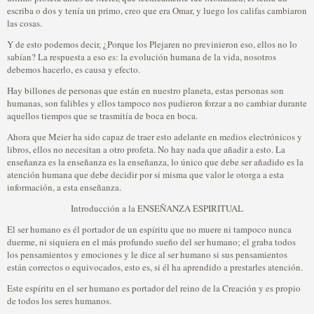
escriba o dos y tenía un primo, creo que era Omar, y luego los califas cambiaron
las cosas.
Y de esto podemos decir, ¿Porque los Plejaren no previnieron eso, ellos no lo
sabían? La respuesta a eso es: la evolución humana de la vida, nosotros
debemos hacerlo, es causa y efecto.
Hay billones de personas que están en nuestro planeta, estas personas son
humanas, son falibles y ellos tampoco nos pudieron forzar a no cambiar durante
aquellos tiempos que se trasmitía de boca en boca.
Ahora que Meier ha sido capaz de traer esto adelante en medios electrónicos y
libros, ellos no necesitan a otro profeta. No hay nada que añadir a esto. La
enseñanza es la enseñanza es la enseñanza, lo único que debe ser añadido es la
atención humana que debe decidir por si misma que valor le otorga a esta
información, a esta enseñanza.
Introducción a la ENSEÑANZA ESPIRITUAL
El ser humano es él portador de un espíritu que no muere ni tampoco nunca
duerme, ni siquiera en el más profundo sueño del ser humano; el graba todos
los pensamientos y emociones y le dice al ser humano si sus pensamientos
están correctos o equivocados, esto es, si él ha aprendido a prestarles atención.
Este espíritu en el ser humano es portador del reino de la Creación y es propio
de todos los seres humanos.