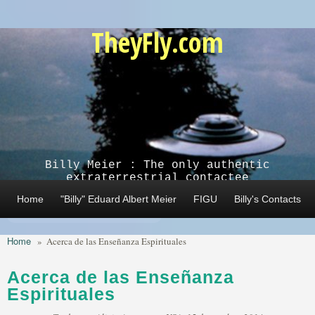
Skip to main content
TheyFly.com
Billy Meier : The only authentic
extraterrestrial contactee
Home
"Billy" Eduard Albert Meier
FIGU
Billy's Contacts
Home
»
Acerca de las Enseñanza Espirituales
Acerca de las Enseñanza
Espirituales