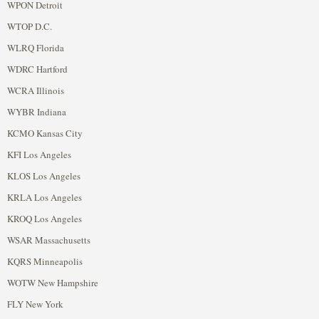
WPON Detroit
WTOP D.C.
WLRQ Florida
WDRC Hartford
WCRA Illinois
WYBR Indiana
KCMO Kansas City
KFI Los Angeles
KLOS Los Angeles
KRLA Los Angeles
KROQ Los Angeles
WSAR Massachusetts
KQRS Minneapolis
WOTW New Hampshire
FLY New York