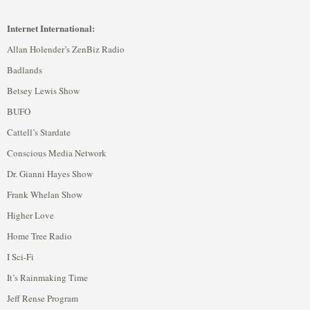
Internet International:
Allan Holender’s ZenBiz Radio
Badlands
Betsey Lewis Show
BUFO
Cattell’s Stardate
Conscious Media Network
Dr. Gianni Hayes Show
Frank Whelan Show
Higher Love
Home Tree Radio
I Sci-Fi
It’s Rainmaking Time
Jeff Rense Program