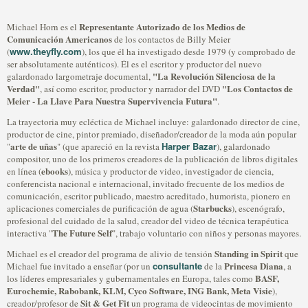
Representante Autorizado de los Medios de
Michael Horn es el
Comunicación Americanos
de los contactos de Billy Meier
www.theyfly.com
(
), los que él ha investigado desde 1979 (y comprobado de
ser absolutamente auténticos). Él es el escritor y productor del nuevo
"La Revolución Silenciosa de la
galardonado largometraje documental,
Verdad"
"Los Contactos de
, así como escritor, productor y narrador del DVD
Meier - La Llave Para Nuestra Supervivencia Futura"
.
La trayectoria muy ecléctica de Michael incluye: galardonado director de cine,
productor de cine, pintor premiado, diseñador/creador de la moda aún popular
arte de uñas
Harper Bazar
"
" (que apareció en la revista
), galardonado
compositor, uno de los primeros creadores de la publicación de libros digitales
ebooks
en línea (
), música y productor de video, investigador de ciencia,
conferencista nacional e internacional, invitado frecuente de los medios de
comunicación, escritor publicado, maestro acreditado, humorista, pionero en
Starbucks
aplicaciones comerciales de purificación de agua (
), escenógrafo,
profesional del cuidado de la salud, creador del video de técnica terapéutica
The Future Self
interactiva "
", trabajo voluntario con niños y personas mayores.
Standing in Spirit
Michael es el creador del programa de alivio de tensión
que
consultante
Princesa Diana
Michael fue invitado a enseñar (por un
de la
, a
BASF,
los líderes empresariales y gubernamentales en Europa, tales como
Eurochemie, Rabobank, KLM, Cyco Software, ING Bank, Meta Visie
),
Sit & Get Fit
creador/profesor de
un programa de videocintas de movimiento