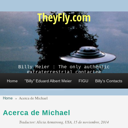
Skip to main content
TheyFly.com
Billy Meier : The only authentic
extraterrestrial contactee
Home
"Billy" Eduard Albert Meier
FIGU
Billy's Contacts
Home
»
Acerca de Michael
Acerca de Michael
Traductor: Alicia Armstrong, USA, 15 de noviembre, 2014