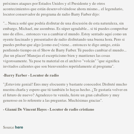
próximos ataques por Estados Unidos y el Presidente y de otros
acontecimientos que están desenvolviéndose ahora mismo... el legendario,
locutor conservador de programa de radio Barry Farber dijo:
"... Nunca soñé que podría disfrutar de una discusión de esta naturaleza, sin
embargo, Michael, me asombras. Es súper agradable... si tú puedes comprobar
uno de ellos... entonces vas a cambiar el mundo. Estoy sentado aquí como un
oyente fascinado y presentador de radio disfrutando una buena hora. Pero si
puedes probar que algo [como eso] viene... entonces te digo amigo, estás
perdiendo tiempo en el Show de Barry Farber. Tú puedes cambiar el mundo...
¡fue un placer! Manejas el escepticismo bien y mantienes las cosas
vigorosamente. Ya puse tu material en el archivo "volcán" "que significa
invitados calientes que son bienvenidos repetidamente al programa".
-Barry Farber - Locutor de radio
"¡Estuviste genial! Eres muy elocuente y bastante conocedor. Disfruté mucho
nuestra charla y espero que tú también lo hayas hecho. ¿Te gustaría volver en
el futuro de nuevo? Agradezco tu venida, fuiste un gran caballero y muy
generoso en lo referente a las preguntas. Muchísimas gracias".
- Gianni De Vincent Hayes - Locutor de radio cristiano
here
Source