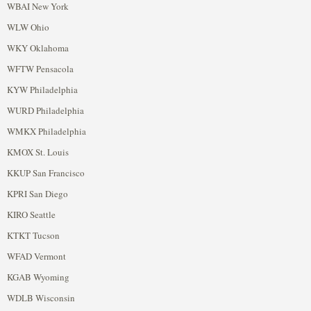
WBAI New York
WLW Ohio
WKY Oklahoma
WFTW Pensacola
KYW Philadelphia
WURD Philadelphia
WMKX Philadelphia
KMOX St. Louis
KKUP San Francisco
KPRI San Diego
KIRO Seattle
KTKT Tucson
WFAD Vermont
KGAB Wyoming
WDLB Wisconsin