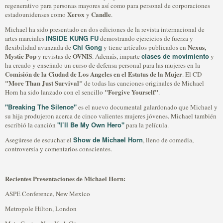
regenerativo para personas mayores así como para personal de corporaciones
Xerox
Candle
estadounidenses como
y
.
Michael ha sido presentado en dos ediciones de la revista internacional de
INSIDE KUNG FU
artes marciales
demostrando ejercicios de fuerza y
Chi Gong
Nexus,
flexibilidad avanzada de
y tiene artículos publicados en
Mystic Pop
OVNIS
clases de movimiento
y revistas de
. Además, imparte
y
ha creado y enseñado un curso de defensa personal para las mujeres en la
Comisión de la Ciudad de Los Angeles en el Estatus de la Mujer
. El CD
"More Than Just Survival"
de todas las canciones originales de Michael
"Forgive Yourself"
Horn ha sido lanzado con el sencillo
.
"Breaking The Silence"
es el nuevo documental galardonado que Michael y
su hija produjeron acerca de cinco valientes mujeres jóvenes. Michael también
"I’ll Be My Own Hero"
escribió la canción
para la película.
Show de Michael Horn
Asegúrese de escuchar el
, lleno de comedia,
controversia y comentarios conscientes.
Recientes Presentaciones de Michael Horn:
ASPE Conference, New Mexico
Metropole Hilton, London