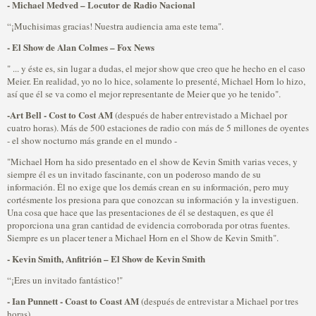
- Michael Medved – Locutor de Radio Nacional
“¡Muchisimas gracias! Nuestra audiencia ama este tema".
- El Show de Alan Colmes – Fox News
" ... y éste es, sin lugar a dudas, el mejor show que creo que he hecho en el caso
Meier. En realidad, yo no lo hice, solamente lo presenté, Michael Horn lo hizo,
así que él se va como el mejor representante de Meier que yo he tenido".
-Art Bell - Cost to Cost AM
(después de haber entrevistado a Michael por
cuatro horas). Más de 500 estaciones de radio con más de 5 millones de oyentes
- el show nocturno más grande en el mundo -
"Michael Horn ha sido presentado en el show de Kevin Smith varias veces, y
siempre él es un invitado fascinante, con un poderoso mando de su
información. Él no exige que los demás crean en su información, pero muy
cortésmente los presiona para que conozcan su información y la investiguen.
Una cosa que hace que las presentaciones de él se destaquen, es que él
proporciona una gran cantidad de evidencia corroborada por otras fuentes.
Siempre es un placer tener a Michael Horn en el Show de Kevin Smith".
- Kevin Smith, Anfitrión – El Show de Kevin Smith
“¡Eres un invitado fantástico!"
- Ian Punnett - Coast to Coast AM
(después de entrevistar a Michael por tres
horas)