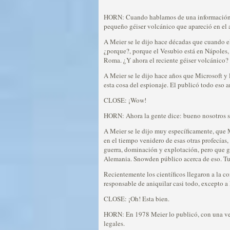
HORN: Cuando hablamos de una información pr
pequeño géiser volcánico que apareció en el 
A Meier se le dijo hace décadas que cuando e
¿porque?, porque el Vesubio está en Nápoles,
Roma. ¿Y ahora el reciente géiser volcánico?
A Meier se le dijo hace años que Microsoft y 
esta cosa del espionaje. El publicó todo eso 
CLOSE: ¡Wow!
HORN: Ahora la gente dice: bueno nosotros su
A Meier se le dijo muy específicamente, que M
en el tiempo venidero de esas otras profecías
guerra, dominación y explotación, pero que g
Alemania. Snowden público acerca de eso. Tu 
Recientemente los científicos llegaron a la c
responsable de aniquilar casi todo, excepto a 
CLOSE: ¡Oh! Esta bien.
HORN: En 1978 Meier lo publicó, con una verif
legales.