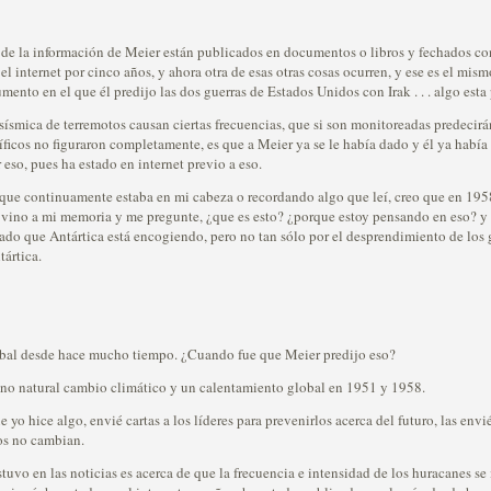
de la información de Meier están publicados en documentos o libros y fechados co
l internet por cinco años, y ahora otra de esas otras cosas ocurren, y ese es el mis
mento en el que él predijo las dos guerras de Estados Unidos con Irak . . . algo esta
sísmica de terremotos causan ciertas frecuencias, que si son monitoreadas predecirá
tíficos no figuraron completamente, es que a Meier ya se le había dado y él ya habí
so, pues ha estado en internet previo a eso.
que continuamente estaba en mi cabeza o recordando algo que leí, creo que en 1958
vino a mi memoria y me pregunte, ¿que es esto? ¿porque estoy pensando en eso? y 
o que Antártica está encogiendo, pero no tan sólo por el desprendimiento de los gl
ártica.
al desde hace mucho tiempo. ¿Cuando fue que Meier predijo eso?
o natural cambio climático y un calentamiento global en 1951 y 1958.
yo hice algo, envié cartas a los líderes para prevenirlos acerca del futuro, las env
los no cambian.
uvo en las noticias es acerca de que la frecuencia e intensidad de los huracanes se