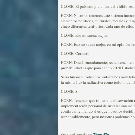
CLOSE: El país completamente dividido, eso e
HORN: Nosotros tenemos este sistema inmunol
elementos políticos, culturales, raciales y re
cinco diferentes territorios, cada uno de ellos 
CLOSE: Eso no suena mejor.
HORN: Eso no suena mejor, en mi opinión sue
CLOSE: Correcto
HORN: Desafortunadamente, recientemente en el 
probabilidad es que para el año 2020 Estados 
Sería bueno si todos nos sintiéramos muy fel
la misma lluvia radiactiva como todo lo demás
CLOSE: Sí.
HORN: Tenemos que tomar una observación más 
implementación personal de instalar una met
continuar refinando si es que nosotros decidi
responsablemente, pero nosotros podemos hace
They Fly
Original article on