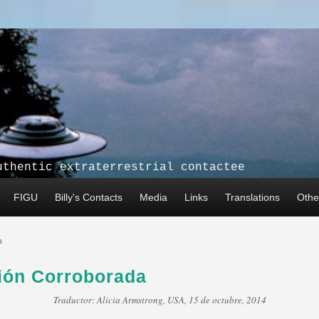
uthentic extraterrestrial contactee
FIGU
Billy's Contacts
Media
Links
Translations
Other
a
ción Corroborada
Traductor: Alicia Armstrong, USA, 15 de octubre, 2014