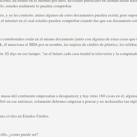
ncionó, ha estado en el internet por años, ha estado publicado en alemán desde hace
llo, ustedes realmente lo pueden comprobar.
o, y yo les contesto, miren algunos de estos documentos pueden existir, pero sup
 el internet en el cual ustedes pueden comprobar cuando fue que ese documento estu
corroborados están en el mismo documento junto con algunas de estas cosas que te h
, él menciona el SIDA por su nombre, las tarjetas de crédito de plástico, los teléfono
n. El dijo en ese tiempo: "en el futuro cada casa tendrá la televisión y la computa
asas del continente empezarían a desaparecer, y hay otras 160 cosas en el, algunas
cribió en ese entonces, solamente debemos empezar a pensar y no rechazarlas tan 
ras civiles en Estados Unidos.
 ello, ¿como puede ser?