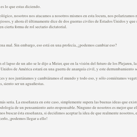
s lo que estas diciendo.
ógico, nosotros nos atacamos a nosotros mismos en esta locura, nos polarizamos m
ligiosos, y ahora él últimamente dice de dos guerras civiles de Estados Unidos y que 
en cierta forma de rol sectario dictatorial.
na mal. Sin embargo, eso está en una profecía, ¿podemos cambiar eso?
lapso de un año se le dijo a Meier, que en la visión del futuro de los Plejaren, la
Unidos de América estará en una guerra de anarquía civil, y este derrumbamiento se
ices y nos juntáramos y cambiáramos el mundo y todo eso, y sólo comiéramos vegeta
, siento ser un aguafiestas.
seria. La enseñanza en este caso, simplemente supera las buenas ideas que existe
odología de un pensamiento auto-responsable. Ninguno de nosotros es mejor que el
mos buscar ésta enseñanza, si decidimos aceptar la idea de que realmente nosotros,
rlo, ¡podemos llegar a ello!