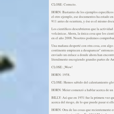
CLOSE: Correcto.
HORN: Bastantes de los ejemplos específicos 
el otro ejemplo, ese documentos ha estado en e
911 antes de ocurriera, y ése es el mismo docu
Los científicos descubrieron que la actividad 
volcánicas. Ahora, la única cosa que los cien
en el año 2008. Nosotros podemos comprobar e
Una mañana desperté con otra cosa, con algo 
continente empiecen a desaparecer" entonces 
enviado un enlace a donde ahora han encontrad
literalmente encogiendo grandes partes de Ant
CLOSE: ¡Wow!
HORN: 1958.
CLOSE: Hemos sabido del calentamiento glob
HORN: Meier comenzó a hablar acerca de un n
BILLY: Así que en 1951 fue la primera vez que 
acerca del riesgo, de lo que puede pasar si el
HORN: Otra de las cosas que recientemente est