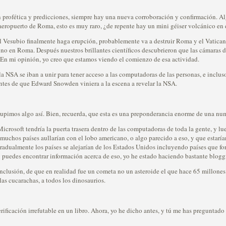
ofética y predicciones, siempre hay una nueva corroboración y confirmación. Al
aeropuerto de Roma, esto es muy raro, ¿de repente hay un mini géiser volcánico en
l Vesubio finalmente haga erupción, probablemente va a destruir Roma y el Vaticano
 no en Roma. Después nuestros brillantes científicos descubrieron que las cámaras
 En mi opinión, yo creo que estamos viendo el comienzo de esa actividad.
la NSA se iban a unir para tener acceso a las computadoras de las personas, e inc
antes de que Edward Snowden viniera a la escena a revelar la NSA.
pimos algo así. Bien, recuerda, que esta es una preponderancia enorme de una num
icrosoft tendría la puerta trasera dentro de las computadoras de toda la gente, y 
, muchos países aullarían con el lobo americano, o algo parecido a eso, y que estar
radualmente los países se alejarían de los Estados Unidos incluyendo países que 
puedes encontrar información acerca de eso, yo he estado haciendo bastante bloggi
onclusión, de que en realidad fue un cometa no un asteroide el que hace 65 millones 
las cucarachas, a todos los dinosaurios.
icación irrefutable en un libro. Ahora, yo he dicho antes, y tú me has preguntado 