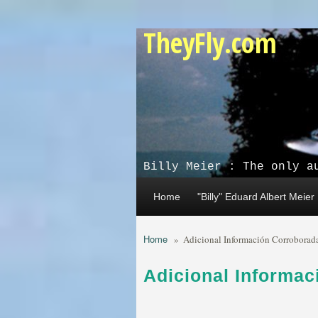
Skip to main content
TheyFly.com
Billy Meier : The only a
Home
"Billy" Eduard Albert Meier
Home
»
Adicional Información Corroborad
Adicional Informa