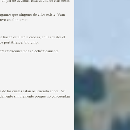
 un par de décadas. Esta es una de esas cosas
ongamos que ninguno de ellos existe. Vean
vo en el internet.
acen estallar la cabeza, en las cuales él
s portátiles, el bio-chip.
dora ínter-conectadas electrónicamente
 de las cuales están ocurriendo ahora. Así
rápidamente simplemente porque no concuerdan