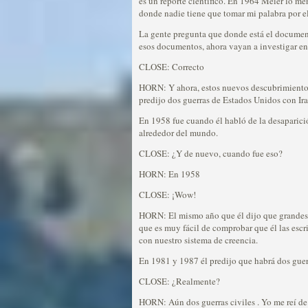
es un reporte científico. En 1964 Meier lo me
donde nadie tiene que tomar mi palabra por e
La gente pregunta que donde está el document
esos documentos, ahora vayan a investigar en
CLOSE: Correcto
HORN: Y ahora, estos nuevos descubrimientos 
predijo dos guerras de Estados Unidos con Irak
En 1958 fue cuando él habló de la desaparició
alrededor del mundo.
CLOSE: ¿Y de nuevo, cuando fue eso?
HORN: En 1958
CLOSE: ¡Wow!
HORN: El mismo año que él dijo que grandes m
que es muy fácil de comprobar que él las es
con nuestro sistema de creencia.
En 1981 y 1987 él predijo que habrá dos guer
CLOSE: ¿Realmente?
HORN: Aún dos guerras civiles . Yo me reí de