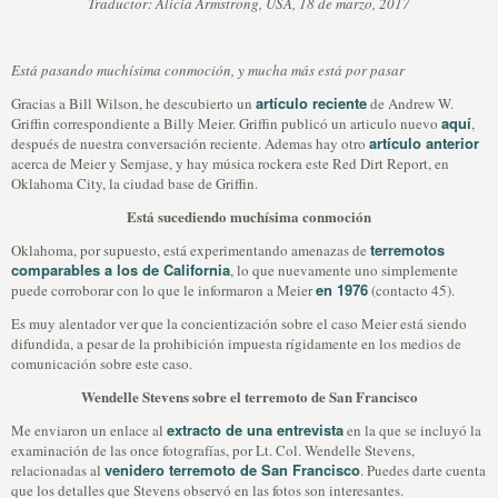
Traductor: Alicia Armstrong, USA, 18 de marzo, 2017
Está pasando muchísima conmoción, y mucha más está por pasar
artículo reciente
Gracias a Bill Wilson, he descubierto un
de Andrew W.
aquí
Griffin correspondiente a Billy Meier. Griffin publicó un articulo nuevo
,
artículo anterior
después de nuestra conversación reciente. Ademas hay otro
acerca de Meier y Semjase, y hay música rockera este Red Dirt Report, en
Oklahoma City, la ciudad base de Griffin.
Está sucediendo muchísima conmoción
terremotos
Oklahoma, por supuesto, está experimentando amenazas de
comparables a los de California
, lo que nuevamente uno simplemente
en 1976
puede corroborar con lo que le informaron a Meier
(contacto 45).
Es muy alentador ver que la concientización sobre el caso Meier está siendo
difundida, a pesar de la prohibición impuesta rígidamente en los medios de
comunicación sobre este caso.
Wendelle Stevens sobre el terremoto de San Francisco
extracto de una entrevista
Me enviaron un enlace al
en la que se incluyó la
examinación de las once fotografías, por Lt. Col. Wendelle Stevens,
venidero terremoto de San Francisco
relacionadas al
. Puedes darte cuenta
que los detalles que Stevens observó en las fotos son interesantes.