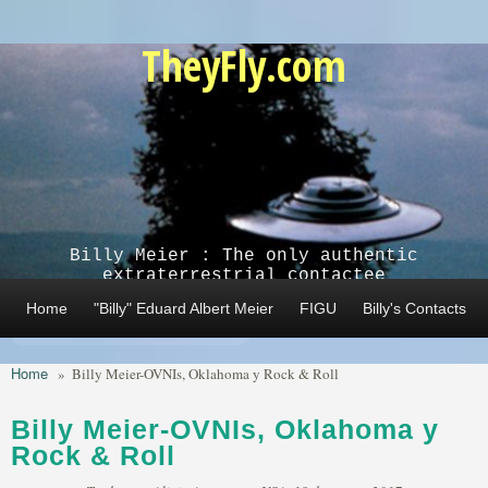
Skip to main content
TheyFly.com
Billy Meier : The only authentic
extraterrestrial contactee
Home
"Billy" Eduard Albert Meier
FIGU
Billy's Contacts
Home
»
Billy Meier-OVNIs, Oklahoma y Rock & Roll
Billy Meier-OVNIs, Oklahoma y
Rock & Roll