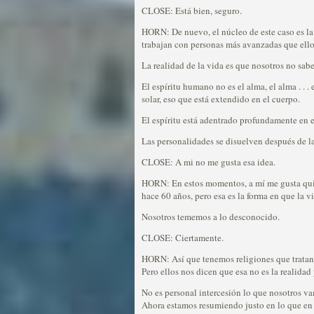
CLOSE: Está bien, seguro.
HORN: De nuevo, el núcleo de este caso es la 
trabajan con personas más avanzadas que ello
La realidad de la vida es que nosotros no sab
El espíritu humano no es el alma, el alma . . 
solar, eso que está extendido en el cuerpo.
El espíritu está adentrado profundamente en e
Las personalidades se disuelven después de la
CLOSE: A mi no me gusta esa idea.
HORN: En estos momentos, a mí me gusta quien
hace 60 años, pero esa es la forma en que la v
Nosotros tememos a lo desconocido.
CLOSE: Ciertamente.
HORN: Así que tenemos religiones que tratan d
Pero ellos nos dicen que esa no es la realida
No es personal intercesión lo que nosotros vam
Ahora estamos resumiendo justo en lo que en 