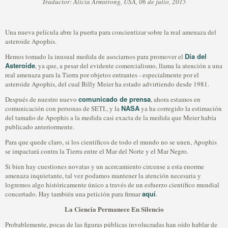
Traductor: Alicia Armstrong, USA, 06 de julio, 2015
Una nueva película abre la puerta para concientizar sobre la real amenaza del
asteroide Apophis.
Día del
Hemos tomado la inusual medida de asociarnos para promover el
Asteroide
, ya que, a pesar del evidente comercialismo, llama la atención a una
real amenaza para la Tierra por objetos entrantes - especialmente por el
asteroide Apophis, del cual Billy Meier ha estado advirtiendo desde 1981.
comunicado de prensa
Después de nuestro nuevo
, ahora estamos en
NASA
comunicación con personas de SETI., y la
ya ha corregido la estimación
del tamaño de Apophis a la medida casi exacta de la medida que Meier había
publicado anteriormente.
Para que quede claro, si los científicos de todo el mundo no se unen, Apophis
se impactará contra la Tierra entre el Mar del Norte y el Mar Negro.
Si bien hay cuestiones novatas y un acercamiento circense a esta enorme
amenaza inquietante, tal vez podamos mantener la atención necesaria y
logremos algo históricamente único a través de un esfuerzo científico mundial
aquí
concertado. Hay también una petición para firmar
.
La Ciencia Permanece En Silencio
Probablemente, pocas de las figuras públicas involucradas han oído hablar de