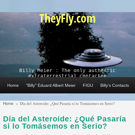
Skip to main content
TheyFly.com
Billy Meier : The only authentic
extraterrestrial contactee
Home
"Billy" Eduard Albert Meier
FIGU
Billy's Contacts
Home
»
Día del Asteroide: ¿Qué Pasaría si lo Tomásemos en Serio?
Día del Asteroide: ¿Qué Pasaría
si lo Tomásemos en Serio?