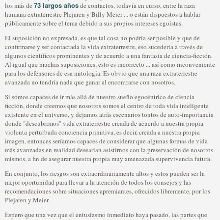
73 largos años
los más de
de contactos, todavía en curso, entre la raza
humana extraterrestre Plejaren y Billy Meier ... o están dispuestos a hablar
públicamente sobre el tema debido a sus propios intereses egoístas.
El suposición no expresada, es que tal cosa no podría ser posible y que de
confirmarse y ser contactada la vida extraterrestre, eso sucedería a través de
algunos científicos prominentes y de acuerdo a una fantasía de ciencia-ficción.
Al igual que muchas suposiciones, esto es incorrecto ... así como inconveniente
para los defensores de esa mitología. Es obvio que una raza extraterrestre
avanzada no tendría nada que ganar al encontrarse con nosotros.
Si somos capaces de ir más allá de nuestro sueño egocéntrico de ciencia
ficción, donde creemos que nosotros somos el centro de toda vida inteligente
existente en el universo, y dejamos atrás escenarios tontos de auto-importancia
donde "descubrimos" vida extraterrestre creada de acuerdo a nuestra propia
violenta perturbada conciencia primitiva, es decir, creada a nuestra propia
imagen, entonces seríamos capaces de considerar que algunas formas de vida
más avanzadas en realidad desearían asistirnos con la preservación de nosotros
mismos, a fin de asegurar nuestra propia muy amenazada supervivencia futura.
En conjunto, los riesgos son extraordinariamente altos y estos pueden ser la
mejor oportunidad para llevar a la atención de todos los consejos y las
recomendaciones sobre situaciones apremiantes, ofrecidos libremente, por los
Plejaren y Meier.
Espero que una vez que el entusiasmo inmediato haya pasado, las partes que