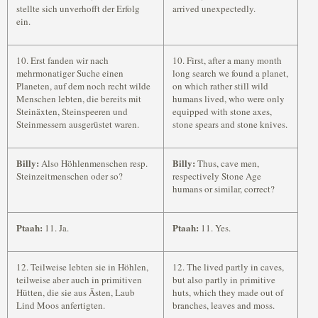
stellte sich unverhofft der Erfolg
arrived unexpectedly.
ein.
10. Erst fanden wir nach
10. First, after a many month
mehrmonatiger Suche einen
long search we found a planet,
Planeten, auf dem noch recht wilde
on which rather still wild
Menschen lebten, die bereits mit
humans lived, who were only
Steinäxten, Steinspeeren und
equipped with stone axes,
Steinmessern ausgerüstet waren.
stone spears and stone knives.
Billy:
Billy:
Also Höhlenmenschen resp.
Thus, cave men,
Steinzeitmenschen oder so?
respectively Stone Age
humans or similar, correct?
Ptaah:
Ptaah:
11. Ja.
11. Yes.
12. Teilweise lebten sie in Höhlen,
12. The lived partly in caves,
teilweise aber auch in primitiven
but also partly in primitive
Hütten, die sie aus Ästen, Laub
huts, which they made out of
Lind Moos anfertigten.
branches, leaves and moss.