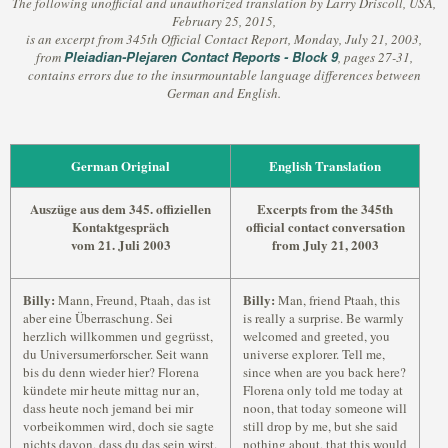
The following unofficial and unauthorized translation by Larry Driscoll, USA,
February 25, 2015,
is an excerpt from 345th Official Contact Report, Monday, July 21, 2003,
Pleiadian-Plejaren Contact Reports - Block 9
from
, pages 27-31,
contains errors due to the insurmountable language differences between
German and English.
German Original
English Translation
Auszüge aus dem 345. offiziellen
Excerpts from the 345th
Kontaktgespräch
official contact conversation
vom 21. Juli 2003
from July 21, 2003
Billy:
Billy:
Mann, Freund, Ptaah‚ das ist
Man, friend Ptaah, this
aber eine Überraschung. Sei
is really a surprise. Be warmly
herzlich willkommen und gegrüsst,
welcomed and greeted, you
du Universumerforscher. Seit wann
universe explorer. Tell me,
bis du denn wieder hier? Florena
since when are you back here?
kündete mir heute mittag nur an,
Florena only told me today at
dass heute noch jemand bei mir
noon, that today someone will
vorbeikommen wird, doch sie sagte
still drop by me, but she said
nichts davon, dass du das sein wirst.
nothing about, that this would