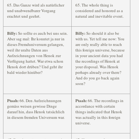
65. Das Ganze wird als natürlicher
65. The whole thing is
und unabwendbarer Vorgang
considered and honored as a
erachtet und geehrt.
natural and inevitable event.
Billy:
Billy:
So sollte es auch bei uns sein.
So should it also be
Aber sag mal: Ihr konntet ja nur in
with us. Yet tell me now: You
dieses Fremduniversum gelangen,
are only really able to reach
weil ihr uralte Daten aus
this foreign universe, because
Aufzeichnungen von Henok zur
in your ancient data you had
Verfügung hattet. War etwa schon
the recordings of Henok at
Henok dort drüben? Und geht ihr
your disposal. Was Henok
bald wieder hinüber?
perhaps already over there?
And do you go back again
soon?
Ptaah:
Ptaah:
66. Den Aufzeichnungen
66. The recordings in
gemäss weisen gewisse Dinge
accordance with certain
darauf hin, dass Henok tatsächlich
things indicated that Henok
in diesem fremden Universum war.
was actually in this foreign
universe.