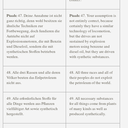
Ptaah:
Ptaah:
47. Deine Annahme ist nicht
47. Your assumption is
ganz richtig, denn wohl besitzen sie
not entirely correct, because
ähnliche Techniken zur
certainly they have a similar
Fortbewegung, doch fundieren die
technology of locomotion,
Antriebe nicht auf
but the drives are not
Explosionsmotoren, die mit Benzin
sustained by explosion
und Dieseloil, sondern die mit
motors using benzene and
synthetischen Stoffen betrieben
diesel oil, but they are driven
werden.
with synthetic substances.
48. Alle drei Rassen und alle deren
48. All three races and all of
Völker beuten das Erdpetroleum
their peoples do not exploit
nicht aus.
the petroleum of the world.
49. Alle erforderlichen Stoffe für
49. All necessary substances
alle Dinge werden aus Pflanzen
for all things come from plants
vielfältiger Art sowie synthetisch
of many kinds as well as
hergestellt.
produced synthetically.