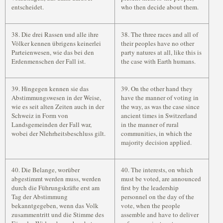
entscheidet.
who then decide about them.
38. Die drei Rassen und alle ihre
38. The three races and all of
Völker kennen übrigens keinerlei
their peoples have no other
Parteienwesen, wie das bei den
party natures at all, like this is
Erdenmenschen der Fall ist.
the case with Earth humans.
39. Hingegen kennen sie das
39. On the other hand they
Abstimmungswesen in der Weise,
have the manner of voting in
wie es seit alten Zeiten auch in der
the way, as was the case since
Schweiz in Form von
ancient times in Switzerland
Landsgemeinden der Fall war,
in the manner of rural
wobei der Nlehrheitsbeschluss gilt.
communities, in which the
majority decision applied.
40. Die Belange, worüber
40. The interests, on which
abgestimmt werden muss, werden
must be voted, are announced
durch die Führungskräfte erst am
first by the leadership
Tag der Abstimmung
personnel on the day of the
bekanntgegeben, wenn das Volk
vote, when the people
zusammentritt und die Stimme des
assemble and have to deliver