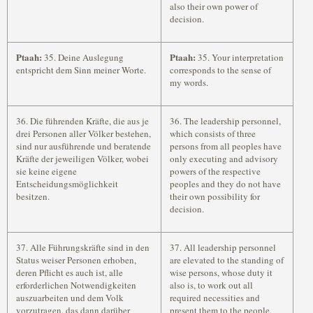
also their own power of
decision.
Ptaah:
Ptaah:
35. Deine Auslegung
35. Your interpretation
entspricht dem Sinn meiner Worte.
corresponds to the sense of
my words.
36. Die führenden Kräfte, die aus je
36. The leadership personnel,
drei Personen aller Völker bestehen,
which consists of three
sind nur ausführende und beratende
persons from all peoples have
Kräfte der jeweiligen Völker, wobei
only executing and advisory
sie keine eigene
powers of the respective
Entscheidungsmöglichkeit
peoples and they do not have
besitzen.
their own possibility for
decision.
37. Alle Führungskräfte sind in den
37. All leadership personnel
Status weiser Personen erhoben,
are elevated to the standing of
deren Pflicht es auch ist, alle
wise persons, whose duty it
erforderlichen Notwendigkeiten
also is, to work out all
auszuarbeiten und dem Volk
required necessities and
vorzutragen, das dann darüber
present them to the people,