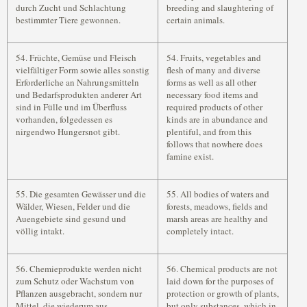
durch Zucht und Schlachtung
breeding and slaughtering of
bestimmter Tiere gewonnen.
certain animals.
54. Früchte, Gemüse und Fleisch
54. Fruits, vegetables and
vielfältiger Form sowie alles sonstig
flesh of many and diverse
Erforderliche an Nahrungsmitteln
forms as well as all other
und Bedarfsprodukten anderer Art
necessary food items and
sind in Fülle und im Überfluss
required products of other
vorhanden, folgedessen es
kinds are in abundance and
nirgendwo Hungersnot gibt.
plentiful, and from this
follows that nowhere does
famine exist.
55. Die gesamten Gewässer und die
55. All bodies of waters and
Wälder, Wiesen, Felder und die
forests, meadows, fields and
Auengebiete sind gesund und
marsh areas are healthy and
völlig intakt.
completely intact.
56. Chemieprodukte werden nicht
56. Chemical products are not
zum Schutz oder Wachstum von
laid down for the purposes of
Pflanzen ausgebracht, sondern nur
protection or growth of plants,
Mittel, die wiederum aus
but only substances, which in