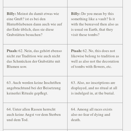
Billy:
Billy:
Meinst du damit etwas wie
Do you mean by this
eine Gruft? ist es bei den
something like a vault? Is it
Hinterbliebenen dann auch wie auf
with the bereaved then also as
der Erde üblich, dass sie diese
is usual on Earth, that they
Grabstätten besuchen?
visit these tombs?
Ptaah:
Ptaah:
62. Nein, das gehört ebenso
62. No, this does not
nicht zur Tradition wie auch nicht
likewise belong to tradition as
das Schmücken der Grabstätte mit
well as also not the decoration
Blumen usw.
of tombs with flowers, etc.
63. Auch werden keine Inschriften
63. Also, no inscriptions are
angebrachtund bei der Beisetzung
displayed, and no ritual at all
keinerlei Rituale gepflegt.
is indulged in, at the burial.
64. Unter allen Rassen herrscht
64. Among all races exists
auch keine Angst vor dem Sterben
also no fear of dying and
und dem Tod.
death.