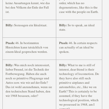
keine Ausartungen kennt, wie das
order, which has no
bei den Völkern der Erde der Fall
degenerations, like this is the
ist.
case with the people on Earth.
Billy:
Billy:
Sozusagen ein Idealstaat.
So to speak, an ideal
state.
Ptaah:
Ptaah:
46. In bestimmten
46. In certain respects
Hinsichten kann tatsächlich von
can actually of an ideal be
einem Ideal gesprochen werden.
spoken.
Billy:
Billy:
Was mich noch interessiert,
What to me is still of
lieber Freund, ist die Technik der
interest, dear friend is their
Fortbewegung. Haben die auch
technology of locomotion. Do
noch so primitive Flugzeuge und
they have also still such
Autos usw. wie wir auf der Erde?
primitive airplanes and
Das ist wohl anzunehmen, wenn sie
automobiles, etc., like we on
den technischen Stand haben, den
Earth? This is certainly to be
wir 1968 besassen, oder?
assumed, if they have the
technological position, which
we possessed in 1968, am I
correct?