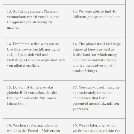
13. Auf dem gesamten Planeten
13. We were able to find 46
vermochten wir 46 verschiedene
different groups on the planet.
Gruppierungen ausfindig zu
machen.
14. Der Planet selbst wies grosse
14. The planet itself had large
Urwälder sowie fruchtbares Land
primeval forests as well as
auf, auf dem sich viel und
fertile land, on which many
vielfältiges Getier bewegte und sich
and diverse animals roamed
von allerlei ernährte.
and fed themselves on all
kinds of things.
15. Du kannst dir in etwa das
15. You can yourself imagine
gleiche Bild vorstellen, das die
approximately the same
Erde vor rund sechs Millionen
appearance that Earth
Jahren bot.
presented around six million
years ago.
16. Wochen später, nachdem wir
16. Weeks later, after which
weiter in das Fremd—Universum
we further penetrated into the