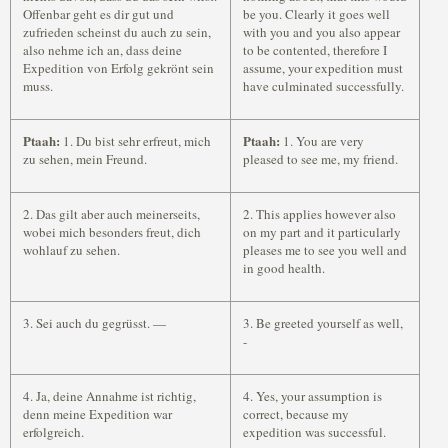
Offenbar geht es dir gut und
be you. Clearly it goes well
zufrieden scheinst du auch zu sein,
with you and you also appear
also nehme ich an, dass deine
to be contented, therefore I
Expedition von Erfolg gekrönt sein
assume, your expedition must
muss.
have culminated successfully.
Ptaah:
Ptaah:
1. Du bist sehr erfreut, mich
1. You are very
zu sehen, mein Freund.
pleased to see me, my friend.
2. Das gilt aber auch meinerseits,
2. This applies however also
wobei mich besonders freut, dich
on my part and it particularly
wohlauf zu sehen.
pleases me to see you well and
in good health.
3. Sei auch du gegrüsst. —
3. Be greeted yourself as well,
-
4. Ja, deine Annahme ist richtig,
4. Yes, your assumption is
denn meine Expedition war
correct, because my
erfolgreich.
expedition was successful.