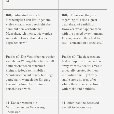
ist.
Billy:
Billy:
Also sind sie auch
Therefore, they are
diesbezüglich den Erdlingen um
regarding this also a great
vieles voraus. Was geschieht aber
deal ahead of earthlings.
dann mit den verstorbenen
However, what happens then
Menschen, ich meine, wie werden
with the passed away humans,
sie bestattet — verbrannt oder
I mean, how are they laid to
begraben usw.?
rest – cremated or buried, etc.?
Ptaah:
Ptaah:
60. Die Verstorbenen werden
60. The deceased are
weitab der Wohngebiete in speziell
laid out upon a stone bed far
dafür erschaffenen einzelnen
away from residential areas in
kleinen, jedoch sehr stabilen
especially created for them,
Steinhäuschen auf einer Steinliege
individual small, yet very
aufgebahrt, wonach der Eingang
stable stone houses, after
lose mit Felsund Feldsteinen
which the entrance is closed
verschlossen wird.
with rocks and boulders.
61. Danach werden die
61. After that, the deceased
Verstorbenen der Verwesung
are left to decompose.
überlassen.