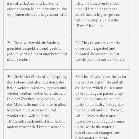
dass alles Leben und Existente
which is based on the fact,
einer höheren Macht entspringt, die
that all life and existence
von ihnen einfach die
genannt wird.
arises from a higher power,
which is simply called the
‘Power’ by them.
29. Diese wird wohl ehrfürchtig
29. This is quite reverently
geachtet, respektiert und geehrt,
observed, respected and
jedoch wird sie nicht angebetet und
honored, however it is not
nicht verehrt.
worshiped and not venerated.
30. Die
bildet für sie allen Ursprung
30. The ‘Power’ constitutes for
des Lebens und aller Existenz, die
them all origin of life and all
beide werden, wieder vergehen und
existence, which both comes
wieder werden, wobei eine Einheit
to be, and again passes away
in einer Zweiheit gegeben ist, so
and again comes to be, and a
das Materielle und die
, die in allem
unity in a duality is taught, so
Materiellen lebt, vergeht und
the material and the ‘Power’,
wieder wird, während das
which lives in the material,
{Materielle sich auflöst und sich in
passes away and again comes
andere materielle Formen wandelt.
to be, while the material
dissolves and changes into
other material forms.