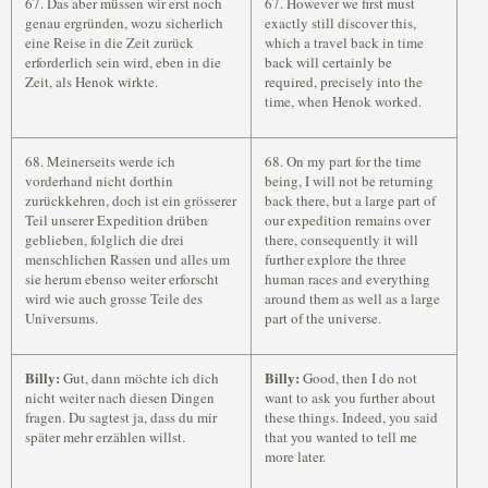
67. Das aber müssen wir erst noch
67. However we first must
genau ergründen, wozu sicherlich
exactly still discover this,
eine Reise in die Zeit zurück
which a travel back in time
erforderlich sein wird, eben in die
back will certainly be
Zeit, als Henok wirkte.
required, precisely into the
time, when Henok worked.
68. Meinerseits werde ich
68. On my part for the time
vorderhand nicht dorthin
being, I will not be returning
zurückkehren, doch ist ein grösserer
back there, but a large part of
Teil unserer Expedition drüben
our expedition remains over
geblieben, folglich die drei
there, consequently it will
menschlichen Rassen und alles um
further explore the three
sie herum ebenso weiter erforscht
human races and everything
wird wie auch grosse Teile des
around them as well as a large
Universums.
part of the universe.
Billy:
Billy:
Gut, dann möchte ich dich
Good, then I do not
nicht weiter nach diesen Dingen
want to ask you further about
fragen. Du sagtest ja, dass du mir
these things. Indeed, you said
später mehr erzählen willst.
that you wanted to tell me
more later.