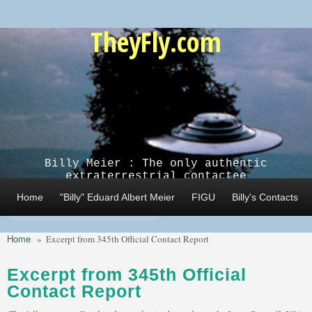
Skip to main content
TheyFly.com
Billy Meier : The only authentic
extraterrestrial contactee
Home
"Billy" Eduard Albert Meier
FIGU
Billy's Contacts
Home
»
Excerpt from 345th Official Contact Report
Excerpt from 345th Official
Contact Report