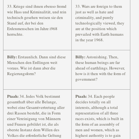
33. Kriege sind ihnen ebenso fremd
33. Wars are foreign to them
wie Hass und Kriminalität, und rein
just as well as hate and
technisch gesehen weisen sie den
criminality, and purely
Stand auf, der bei den
technologically viewed, they
Erdenmenschen im Jahre i968
are at the position which
herrschte.
prevailed with Earth humans
in the year 1968.
Billy:
Billy:
Erstaunlich. Dann sind diese
Astonishing. Then,
Menschen den Erdlingen weit
these human beings are far
voraus. Wie ist dann aber die
ahead of earthlings. However,
Regierungsform?
how is it then with the form of
government?
Ptaah:
Ptaah:
34. Jedes Volk bestimmt
34. Each people
gesamthaft über alle Belange,
decides totally on all
wobei eine Gesamtvertretung aller
interests, although a total
drei Rassen besteht, die in Form
representation of all three
einer Vereinigung von Männern
races exists, which is built in
und Frauen gebildet ist, die als
the form of an assembly of
oberste Instanz dem Willen des
men and women, which as
Volkes die erforderliche Geltung
highest authority is to gain