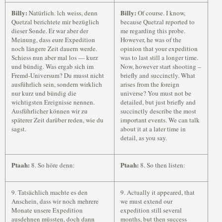
Billy:
Billy:
Natürlich. lch weiss, denn
Of course. I know,
Quetzal berichtete mir bezüglich
because Quetzal reported to
dieser Sonde. Er war aber der
me regarding this probe.
Meinung, dass eure Expedition
However, he was of the
noch längere Zeit dauern werde.
opinion that your expedition
Schiess nun aber mal los — kurz
was to last still a longer time.
und bündig. Was ergab sich im
Now, however start shooting –
Fremd-Universum? Du musst nicht
briefly and succinctly. What
ausführlich sein, sondern wirklich
arises from the foreign
nur kurz und bündig die
universe? You must not be
wichtigsten Ereignisse nennen.
detailed, but just briefly and
Ausführlicher können wir zu
succinctly describe the most
späterer Zeit darüber reden, wie du
important events. We can talk
sagst.
about it at a later time in
detail, as you say.
Ptaah:
Ptaah:
8. So höre denn:
8. So then listen:
9. Tatsächlich machte es den
9. Actually it appeared, that
Anschein, dass wir noch mehrere
we must extend our
Monate unsere Expedition
expedition still several
ausdehnen müssten, doch dann
months, but then success