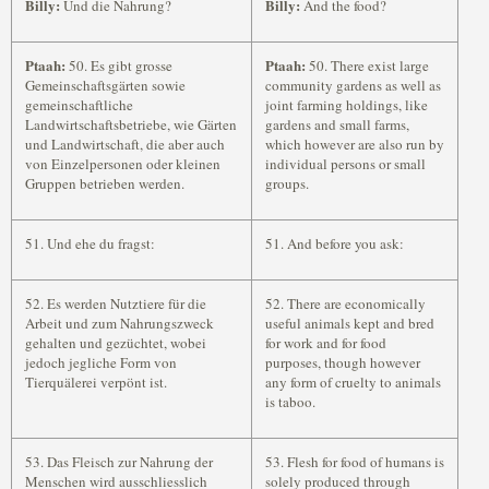
Billy:
Billy:
Und die Nahrung?
And the food?
Ptaah:
Ptaah:
50. Es gibt grosse
50. There exist large
Gemeinschaftsgärten sowie
community gardens as well as
gemeinschaftliche
joint farming holdings, like
Landwirtschaftsbetriebe, wie Gärten
gardens and small farms,
und Landwirtschaft, die aber auch
which however are also run by
von Einzelpersonen oder kleinen
individual persons or small
Gruppen betrieben werden.
groups.
51. Und ehe du fragst:
51. And before you ask:
52. Es werden Nutztiere für die
52. There are economically
Arbeit und zum Nahrungszweck
useful animals kept and bred
gehalten und gezüchtet, wobei
for work and for food
jedoch jegliche Form von
purposes, though however
Tierquälerei verpönt ist.
any form of cruelty to animals
is taboo.
53. Das Fleisch zur Nahrung der
53. Flesh for food of humans is
Menschen wird ausschliesslich
solely produced through