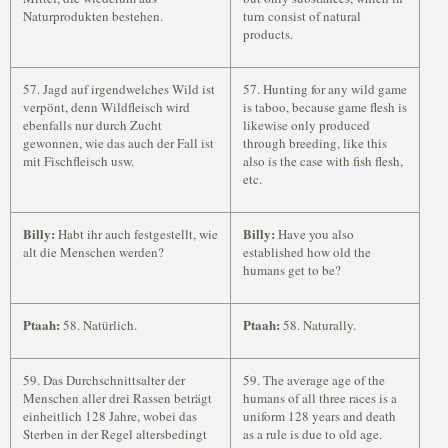
Naturprodukten bestehen.
turn consist of natural
products.
57. Jagd auf irgendwelches Wild ist
57. Hunting for any wild game
verpönt, denn Wildfleisch wird
is taboo, because game flesh is
ebenfalls nur durch Zucht
likewise only produced
gewonnen, wie das auch der Fall ist
through breeding, like this
mit Fischfleisch usw.
also is the case with fish flesh,
etc.
Billy:
Billy:
Habt ihr auch festgestellt, wie
Have you also
alt die Menschen werden?
established how old the
humans get to be?
Ptaah:
Ptaah:
58. Natürlich.
58. Naturally.
59. Das Durchschnittsalter der
59. The average age of the
Menschen aller drei Rassen beträgt
humans of all three races is a
einheitlich 128 Jahre, wobei das
uniform 128 years and death
Sterben in der Regel altersbedingt
as a rule is due to old age.