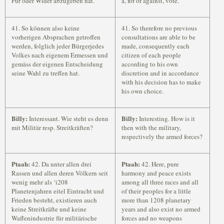
Für oder Wider abzugeben hat.
a, for or against, vote.
41. So können also keine
41. So therefore no previous
vorherigen Absprachen getroffen
consultations are able to be
werden, folglich jeder Bürgerjedes
made, consequently each
Volkes nach eigenem Ermessen und
citizen of each people
gemäss der eigenen Entscheidung
according to his own
seine Wahl zu treffen hat.
discretion and in accordance
with his decision has to make
his own choice.
Billy:
Billy:
Interessant. Wie steht es denn
Interesting. How is it
mit Militär resp. Streitkräften?
then with the military,
respectively the armed forces?
Ptaah:
Ptaah:
42. Da unter allen drei
42. Here, pure
Rassen und allen deren Völkern seit
harmony and peace exists
wenig mehr als ‘i208
among all three races and all
Planetenjahren eitel Eintracht und
of their peoples for a little
Frieden besteht, existieren auch
more than 1208 planetary
keine Streitkräfte und keine
years and also exist no armed
Waffenindustrie für militärische
forces and no weapons