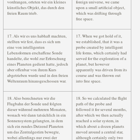
vordrangen, orteten wir ein kleines
foreign universe, we came
künstliches Objekt, das durch den
upon a small artificial object,
freien Raum trieb.
which was drifting through
free space.
17. Als wir es uns habhaft machten,
17. When we got hold of it,
stellten wir fest, dass es sich um
we established, that it was a
eine von intelligenten
probe created by intelligent
Lebensformen erschaffene Sonde
life forms, which certainly had
handelte, die wohl zur Erforschung
served for the exploration of a
eines Planeten gedient hatte, jedoch
planet, but however
aber offenbar von ihrem Kurs
apparently was driven from its
abgetrieben wurde und in den freien
course and was thrown out
Weltenraum hinausgeschossen war.
into free space.
18. Also berechneten wir die
18. So we calculated the flight
Flugbahn der Sonde und folgten
path of the probe and
dieser während mehreren Monaten,
followed it for several months,
wonach wir dann tatsächlich in ein
after which we then actually
Sonnensystem gelangten, in dem
reached a solar system, in
sich ein rundes Dutzend Planeten
which about a dozen planets
um das Zentralgestirn bewegte,
moved around a central star,
wobei allerdings nur zwei der
although certainly only two