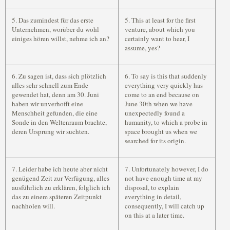
5. Das zumindest für das erste
5. This at least for the first
Unternehmen, worüber du wohl
venture, about which you
einiges hören willst, nehme ich an?
certainly want to hear, I
assume, yes?
6. Zu sagen ist, dass sich plötzlich
6. To say is this that suddenly
alles sehr schnell zum Ende
everything very quickly has
gewendet hat, denn am 30. Juni
come to an end because on
haben wir unverhofft eine
June 30th when we have
Menschheit gefunden, die eine
unexpectedly found a
Sonde in den Weltenraum brachte,
humanity, to which a probe in
deren Ursprung wir suchten.
space brought us when we
searched for its origin.
7. Leider habe ich heute aber nicht
7. Unfortunately however, I do
genügend Zeit zur Verfügung, alles
not have enough time at my
ausführlich zu erklären, folglich ich
disposal, to explain
das zu einem späteren Zeitpunkt
everything in detail,
nachholen will.
consequently, I will catch up
on this at a later time.