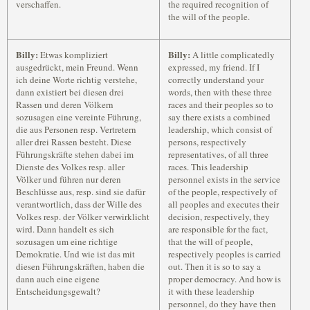
verschaffen.
the required recognition of
the will of the people.
Billy:
Billy:
Etwas kompliziert
A little complicatedly
ausgedrückt, mein Freund. Wenn
expressed, my friend. If I
ich deine Worte richtig verstehe,
correctly understand your
dann existiert bei diesen drei
words, then with these three
Rassen und deren Völkern
races and their peoples so to
sozusagen eine vereinte Führung,
say there exists a combined
die aus Personen resp. Vertretern
leadership, which consist of
aller drei Rassen besteht. Diese
persons, respectively
Führungskräfte stehen dabei im
representatives, of all three
Dienste des Volkes resp. aller
races. This leadership
Völker und führen nur deren
personnel exists in the service
Beschlüsse aus, resp. sind sie dafür
of the people, respectively of
verantwortlich, dass der Wille des
all peoples and executes their
Volkes resp. der Völker verwirklicht
decision, respectively, they
wird. Dann handelt es sich
are responsible for the fact,
sozusagen um eine richtige
that the will of people,
Demokratie. Und wie ist das mit
respectively peoples is carried
diesen Führungskräften, haben die
out. Then it is so to say a
dann auch eine eigene
proper democracy. And how is
Entscheidungsgewalt?
it with these leadership
personnel, do they have then