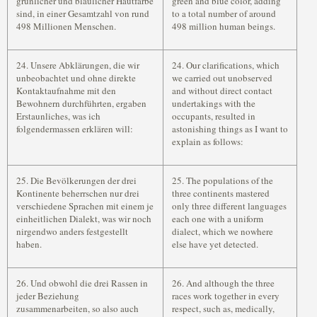
grünlicher und bläulicher Hautfarbe
green and blue color, adding
sind, in einer Gesamtzahl von rund
to a total number of around
498 Millionen Menschen.
498 million human beings.
24. Unsere Abklärungen, die wir
24. Our clarifications, which
unbeobachtet und ohne direkte
we carried out unobserved
Kontaktaufnahme mit den
and without direct contact
Bewohnern durchführten, ergaben
undertakings with the
Erstaunliches, was ich
occupants, resulted in
folgendermassen erklären will:
astonishing things as I want to
explain as follows:
25. Die Bevölkerungen der drei
25. The populations of the
Kontinente beherrschen nur drei
three continents mastered
verschiedene Sprachen mit einem je
only three different languages
einheitlichen Dialekt, was wir noch
each one with a uniform
nirgendwo anders festgestellt
dialect, which we nowhere
haben.
else have yet detected.
26. Und obwohl die drei Rassen in
26. And although the three
jeder Beziehung
races work together in every
zusammenarbeiten, so also auch
respect, such as, medically,