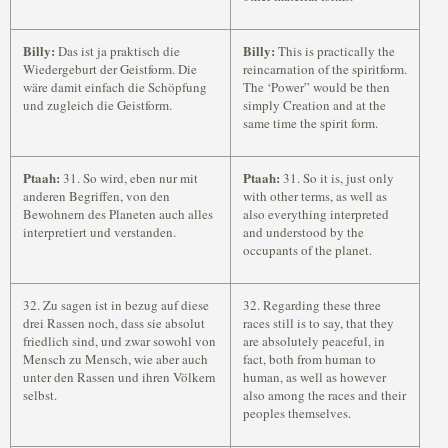
Billy:
Billy:
Das ist ja praktisch die
This is practically the
Wiedergeburt der Geistform. Die
reincarnation of the spiritform.
wäre damit einfach die Schöpfung
The ‘Power” would be then
und zugleich die Geistform.
simply Creation and at the
same time the spirit form.
Ptaah:
Ptaah:
31. So wird, eben nur mit
31. So it is, just only
anderen Begriffen, von den
with other terms, as well as
Bewohnern des Planeten auch alles
also everything interpreted
interpretiert und verstanden.
and understood by the
occupants of the planet.
32. Zu sagen ist in bezug auf diese
32. Regarding these three
drei Rassen noch, dass sie absolut
races still is to say, that they
friedlich sind, und zwar sowohl von
are absolutely peaceful, in
Mensch zu Mensch, wie aber auch
fact, both from human to
unter den Rassen und ihren Völkern
human, as well as however
selbst.
also among the races and their
peoples themselves.