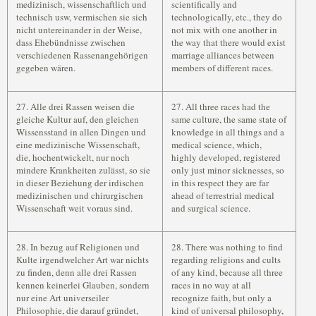
medizinisch, wissenschaftlich und
scientifically and
technisch usw, vermischen sie sich
technologically, etc., they do
nicht untereinander in der Weise,
not mix with one another in
dass Ehebündnisse zwischen
the way that there would exist
verschiedenen Rassenangehörigen
marriage alliances between
gegeben wären.
members of different races.
27. Alle drei Rassen weisen die
27. All three races had the
gleiche Kultur auf, den gleichen
same culture, the same state of
Wissensstand in allen Dingen und
knowledge in all things and a
eine medizinische Wissenschaft,
medical science, which,
die, hochentwickelt, nur noch
highly developed, registered
mindere Krankheiten zulässt, so sie
only just minor sicknesses, so
in dieser Beziehung der irdischen
in this respect they are far
medizinischen und chirurgischen
ahead of terrestrial medical
Wissenschaft weit voraus sind.
and surgical science.
28. In bezug auf Religionen und
28. There was nothing to find
Kulte irgendwelcher Art war nichts
regarding religions and cults
zu finden, denn alle drei Rassen
of any kind, because all three
kennen keinerlei Glauben, sondern
races in no way at all
nur eine Art universeiler
recognize faith, but only a
Philosophie, die darauf gründet,
kind of universal philosophy,