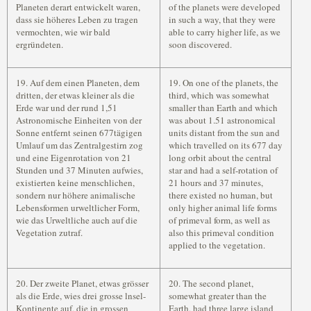
Planeten derart entwickelt waren,
of the planets were developed
dass sie höheres Leben zu tragen
in such a way, that they were
vermochten, wie wir bald
able to carry higher life, as we
ergründeten.
soon discovered.
19. Auf dem einen Planeten, dem
19. On one of the planets, the
dritten, der etwas kleiner als die
third, which was somewhat
Erde war und der rund 1,51
smaller than Earth and which
Astronomische Einheiten von der
was about 1.51 astronomical
Sonne entfernt seinen 677tägigen
units distant from the sun and
Umlauf um das Zentralgestirn zog
which travelled on its 677 day
und eine Eigenrotation von 21
long orbit about the central
Stunden und 37 Minuten aufwies,
star and had a self-rotation of
existierten keine menschlichen,
21 hours and 37 minutes,
sondern nur höhere animalische
there existed no human, but
Lebensformen urweltlicher Form,
only higher animal life forms
wie das Urweltliche auch auf die
of primeval form, as well as
Vegetation zutraf.
also this primeval condition
applied to the vegetation.
20. Der zweite Planet, etwas grösser
20. The second planet,
als die Erde, wies drei grosse lnsel-
somewhat greater than the
Kontinente auf, die in grossen
Earth, had three large island