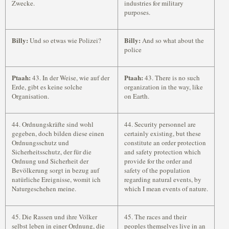
Zwecke.
industries for military
purposes.
Billy:
Billy:
Und so etwas wie Polizei?
And so what about the
police
Ptaah:
Ptaah:
43. In der Weise, wie auf der
43. There is no such
Erde, gibt es keine solche
organization in the way, like
Organisation.
on Earth.
44. Ordnungskräfte sind wohl
44. Security personnel are
gegeben, doch bilden diese einen
certainly existing, but these
Ordnungsschutz und
constitute an order protection
Sicherheitsschutz, der für die
and safety protection which
Ordnung und Sicherheit der
provide for the order and
Bevölkerung sorgt in bezug auf
safety of the population
natürliche Ereignisse, womit ich
regarding natural events, by
Naturgeschehen meine.
which I mean events of nature.
45. Die Rassen und ihre Völker
45. The races and their
selbst leben in einer Ordnung, die
peoples themselves live in an