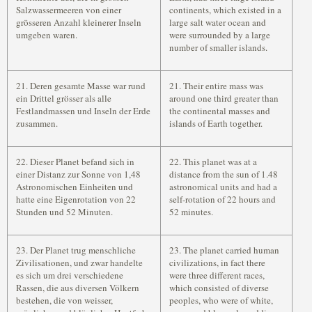
Salzwassermeeren von einer
continents, which existed in a
grösseren Anzahl kleinerer Inseln
large salt water ocean and
umgeben waren.
were surrounded by a large
number of smaller islands.
21. Deren gesamte Masse war rund
21. Their entire mass was
ein Drittel grösser als alle
around one third greater than
Festlandmassen und Inseln der Erde
the continental masses and
zusammen.
islands of Earth together.
22. Dieser Planet befand sich in
22. This planet was at a
einer Distanz zur Sonne von 1,48
distance from the sun of 1.48
Astronomischen Einheiten und
astronomical units and had a
hatte eine Eigenrotation von 22
self-rotation of 22 hours and
Stunden und 52 Minuten.
52 minutes.
23. Der Planet trug menschliche
23. The planet carried human
Zivilisationen, und zwar handelte
civilizations, in fact there
es sich um drei verschiedene
were three different races,
Rassen, die aus diversen Völkern
which consisted of diverse
bestehen, die von weisser,
peoples, who were of white,