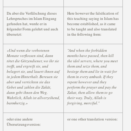
Da aber die Verfälschung dieses
Here however the falsification of
Lehrspruches im Islam Eingang
this teaching saying in Islam has
gefunden hat, wurde er in
become established, as it came
folgender Form gelehrt und auch
to be taught and also translated
übersetzt:
in the following form:
«Und wenn die verbotenen
"And when the forbidden
Monate verflossen sind, dann
months have passed, then kill
tötet die Götzendiener, wo ihr sie
the idol servers, where you meet
trefft, und ergreift sie, und
them and seize them, and
belagert sie, und lauert ihnen auf
besiege them and lie in wait for
in jedem Hinterhalt. Bereuen sie
them in every ambush. If they
aber und verrichten sie das
repent however and they
Gebet und zahlen die Zakät,
perform the prayer and pay the
dann gebt ihnen den Weg.
Zakat, then allow them to go
Wahrlich, Allah ist allverzeihend,
their way. Truly, Allah is
barmherzig.»
forgiving, merciful."
oder eine andere
or one other translation version:
Übersetzungsversion: