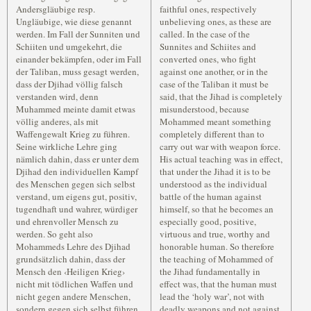
Andersgläubige resp.
faithful ones, respectively
Ungläubige, wie diese genannt
unbelieving ones, as these are
werden. Im Fall der Sunniten und
called. In the case of the
Schiiten und umgekehrt, die
Sunnites and Schiites and
einander bekämpfen, oder im Fall
converted ones, who fight
der Taliban, muss gesagt werden,
against one another, or in the
dass der Djihad völlig falsch
case of the Taliban it must be
verstanden wird, denn
said, that the Jihad is completely
Muhammed meinte damit etwas
misunderstood, because
völlig anderes, als mit
Mohammed meant something
Waffengewalt Krieg zu führen.
completely different than to
Seine wirkliche Lehre ging
carry out war with weapon force.
nämlich dahin, dass er unter dem
His actual teaching was in effect,
Djihad den individuellen Kampf
that under the Jihad it is to be
des Menschen gegen sich selbst
understood as the individual
verstand, um eigens gut, positiv,
battle of the human against
tugendhaft und wahrer, würdiger
himself, so that he becomes an
und ehrenvoller Mensch zu
especially good, positive,
werden. So geht also
virtuous and true, worthy and
Mohammeds Lehre des Djihad
honorable human. So therefore
grundsätzlich dahin, dass der
the teaching of Mohammed of
Mensch den ‹Heiligen Krieg›
the Jihad fundamentally in
nicht mit tödlichen Waffen und
effect was, that the human must
nicht gegen andere Menschen,
lead the ‘holy war’, not with
sondern gegen sich selbst führen
deadly weapons and not against