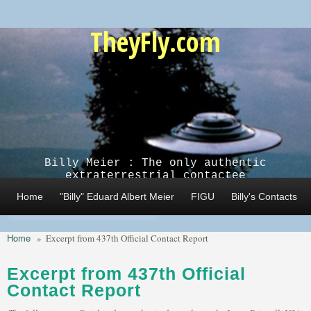
Skip to main content
TheyFly.com
Billy Meier : The only authentic
extraterrestrial contactee
Home
"Billy" Eduard Albert Meier
FIGU
Billy's Contacts
Home
»
Excerpt from 437th Official Contact Report
Excerpt from 437th Official
Contact Report