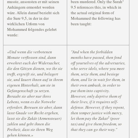
1
musste, ansonsten er mit seinen
been murdered. Only the Surah
Anhängern ermordet worden
9.5 references this, in which in
wäre. Allein darauf bezieht sich
the actual original form of
die Sure 9,5, in der in der
Mohammed the following has
wirklichen Urform von
been taught:
Mohammed folgendes gelehrt
wurde:
«Und wenn die verbotenen
"And when the forbidden
Monate verflossen sind, dann
months have passed, then fend
erwehret euch der Widersacher,
off yourselves of the adversaries,
die den Götzen dienen, wo ihr sie
who serve idols, where you meet
trefft, ergreift sie, und belagert
them, seize them, and besiege
sie, und Iauert ihnen auf in ihrem
them, and lie in wait for them, in
eigenen Hinterhalt, um sie in
their own ambush, in order to
Gefangenschaft zu setzen.
put them into captivity.
Beraubt sie aber nur ihres
However, only deprive them of
Lebens, wenn es die Notwehr
their lives, if it requires self-
erfordert. Bereuen sie aber, dann
defense. However, if they repent,
lasst Gnade vor Recht ergehen,
then temper justice with mercy,
2
lasst sie die Zakät (Armensteuer)
let them pay the Zakat
(poor
zahlen und gebt ihnen die
tax) and give them freedom, so
Freiheit, dass sie ihren Weg
that they can go their way."
gehen können.»