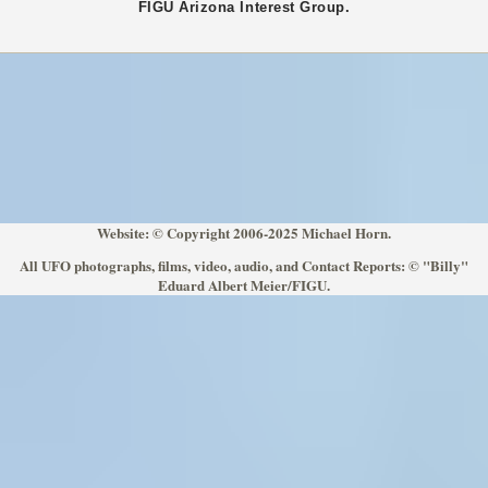
FIGU
Arizona
Interest Group.
Website: © Copyright 2006-2025 Michael Horn.
All UFO photographs, films, video, audio, and Contact Reports: © "Billy"
Eduard Albert Meier/FIGU.