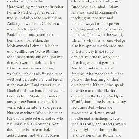
sondern ein, denn die
Christianity and all religions;
Unterwerfung war rein politischer
Buddhism excluded – Islam
Form. Natürlich gab es seit eh
fanatics, used Mohammed’s
und je und also schon seit allem
teaching in incorrect and
Anfang — wie beim Christentum
falsified ways for their power
und allen Religionen;
claiming and actually searched
Buddhismus ausgenommen —
to spread Islam with the sword,
beim Islam Fanatiker, die
which is why this, as knowledge
Mohammeds Lehre in falscher
also has spread world-wide and
und verfälschter Weise für ihre
unfortunately is not to be
Machtansprüche nutzten und mit
denied. But those, who acted
dem Schwert tatsächlich den
like this, were not genuine
Islam zu verbreiten suchten,
Muslims, but degenerate
weshalb sich das als Wissen auch
fanatics, who made the falsified
weltweit verbreitet hat und leider
parts of the teaching for their
nicht von der Hand zu weisen ist.
own benefit. If then I also speak
Doch die, die so handelten, waren
or write about this, like for
keine echten Muslime, sondern
example in the book "An Open
ausgeartete Fanatiker, die sich
Word", that in the Islam teaching
verfälschte Lehrteile zu eigenem
facts are cited, which are
Nutzen machten. Wenn also auch
associated with war, sword,
ich davon rede oder schreibe, wie
murder and manslaughter etc.,
z.B. im Buch ‹Ein offenes Wort›,
then it is only about facts, which
dass in der Islamlehre Fakten
have originated through the
4
aufzuführen sind, die mit Krieg,
falsification of the Koran
and