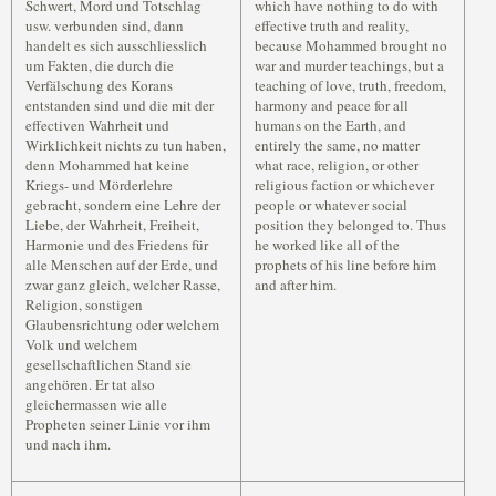
Schwert, Mord und Totschlag
which have nothing to do with
usw. verbunden sind, dann
effective truth and reality,
handelt es sich ausschliesslich
because Mohammed brought no
um Fakten, die durch die
war and murder teachings, but a
Verfälschung des Korans
teaching of love, truth, freedom,
entstanden sind und die mit der
harmony and peace for all
effectiven Wahrheit und
humans on the Earth, and
Wirklichkeit nichts zu tun haben,
entirely the same, no matter
denn Mohammed hat keine
what race, religion, or other
Kriegs- und Mörderlehre
religious faction or whichever
gebracht, sondern eine Lehre der
people or whatever social
Liebe, der Wahrheit, Freiheit,
position they belonged to. Thus
Harmonie und des Friedens für
he worked like all of the
alle Menschen auf der Erde, und
prophets of his line before him
zwar ganz gleich, welcher Rasse,
and after him.
Religion, sonstigen
Glaubensrichtung oder welchem
Volk und welchem
gesellschaftlichen Stand sie
angehören. Er tat also
gleichermassen wie alle
Propheten seiner Linie vor ihm
und nach ihm.