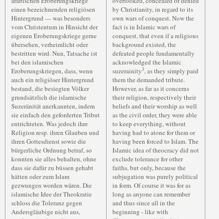
arabischen Eroberungskriege
overlooked, concealed or denied
einen bezeichnenden religiösen
by Christianity, in regard to its
Hintergrund — was besonders
own wars of conquest. Now the
vom Christentum in Hinsicht der
fact is in Islamic wars of
eigenen Eroberungskriege gerne
conquest, that even if a religious
übersehen, verheimlicht oder
background existed, the
bestritten wird. Nun, Tatsache ist
defeated people fundamentally
bei den islamischen
acknowledged the Islamic
3
Eroberungskriegen, dass, wenn
suzerainity
, as they simply paid
auch ein religiöser Hintergrund
them the demanded tribute.
bestand, die besiegten Völker
However, as far as it concerns
grundsätzlich die islamische
their religion, respectively their
Suzeränität anerkannten, indem
beliefs and their worship as well
sie einfach den geforderten Tribut
as the civil order, they were able
entrichteten. Was jedoch ihre
to keep everything, without
Religion resp. ihren Glauben und
having had to atone for them or
ihren Gottesdienst sowie die
having been forced to Islam. The
bürgerliche Ordnung betraf, so
Islamic idea of theocracy did not
konnten sie alles behalten, ohne
exclude tolerance for other
dass sie dafür zu büssen gehabt
faiths, but only, because the
hätten oder zum Islam
subjugation was purely political
gezwungen worden wären. Die
in form. Of course it was for as
islamische Idee der Theokratie
long as anyone can remember
schloss die Toleranz gegen
and thus since all in the
Andersgläubige nicht aus,
beginning - like with