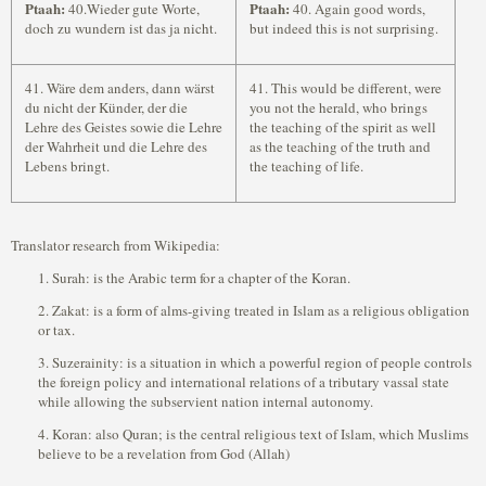
Ptaah:
Ptaah:
40.Wieder gute Worte,
40. Again good words,
doch zu wundern ist das ja nicht.
but indeed this is not surprising.
41. Wäre dem anders, dann wärst
41. This would be different, were
du nicht der Künder, der die
you not the herald, who brings
Lehre des Geistes sowie die Lehre
the teaching of the spirit as well
der Wahrheit und die Lehre des
as the teaching of the truth and
Lebens bringt.
the teaching of life.
Translator research from Wikipedia:
1. Surah: is the Arabic term for a chapter of the Koran.
2. Zakat: is a form of alms-giving treated in Islam as a religious obligation
or tax.
3. Suzerainity: is a situation in which a powerful region of people controls
the foreign policy and international relations of a tributary vassal state
while allowing the subservient nation internal autonomy.
4. Koran: also Quran; is the central religious text of Islam, which Muslims
believe to be a revelation from God (Allah)