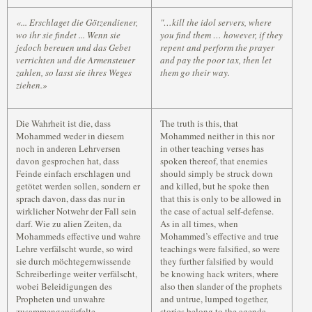
«... Erschlaget die Götzendiener,
"…kill the idol servers, where
wo ihr sie findet ... Wenn sie
you find them … however, if they
jedoch bereuen und das Gebet
repent and perform the prayer
verrichten und die Armensteuer
and pay the poor tax, then let
zahlen, so lasst sie ihres Weges
them go their way.
ziehen.»
Die Wahrheit ist die, dass
The truth is this, that
Mohammed weder in diesem
Mohammed neither in this nor
noch in anderen Lehrversen
in other teaching verses has
davon gesprochen hat, dass
spoken thereof, that enemies
Feinde einfach erschlagen und
should simply be struck down
getötet werden sollen, sondern er
and killed, but he spoke then
sprach davon, dass das nur in
that this is only to be allowed in
wirklicher Notwehr der Fall sein
the case of actual self-defense.
darf. Wie zu alien Zeiten, da
As in all times, when
Mohammeds effective und wahre
Mohammed’s effective and true
Lehre verfälscht wurde, so wird
teachings were falsified, so were
sie durch möchtegernwissende
they further falsified by would
Schreiberlinge weiter verfälscht,
be knowing hack writers, where
wobei Beleidigungen des
also then slander of the prophets
Propheten und unwahre
and untrue, lumped together,
zusammengewürfelte
stories belong to the agenda.