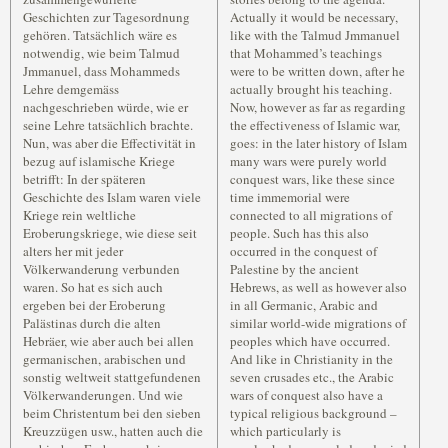
Geschichten zur Tagesordnung
Actually it would be necessary,
gehören. Tatsächlich wäre es
like with the Talmud Jmmanuel
notwendig, wie beim Talmud
that Mohammed’s teachings
Jmmanuel, dass Mohammeds
were to be written down, after he
Lehre demgemäss
actually brought his teaching.
nachgeschrieben würde, wie er
Now, however as far as regarding
seine Lehre tatsächlich brachte.
the effectiveness of Islamic war,
Nun, was aber die Effectivität in
goes: in the later history of Islam
bezug auf islamische Kriege
many wars were purely world
betrifft: In der späteren
conquest wars, like these since
Geschichte des Islam waren viele
time immemorial were
Kriege rein weltliche
connected to all migrations of
Eroberungskriege, wie diese seit
people. Such has this also
alters her mit jeder
occurred in the conquest of
Völkerwanderung verbunden
Palestine by the ancient
waren. So hat es sich auch
Hebrews, as well as however also
ergeben bei der Eroberung
in all Germanic, Arabic and
Palästinas durch die alten
similar world-wide migrations of
Hebräer, wie aber auch bei allen
peoples which have occurred.
germanischen, arabischen und
And like in Christianity in the
sonstig weltweit stattgefundenen
seven crusades etc., the Arabic
Völkerwanderungen. Und wie
wars of conquest also have a
beim Christentum bei den sieben
typical religious background –
Kreuzzügen usw., hatten auch die
which particularly is