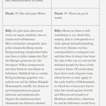
und Menschlichkeit zu leben.
Ptaah:
Ptaah:
39. Das sind gute Worte.
39. These are good
words.
Billy:
Billy:
Es gibt dazu aber noch
However, there is still
etwas zu sagen, nämlich, dass es
something to say about this,
einem weitverbreiteten
namely, that it corresponds to a
Missverständnis entspricht, dass
wide spread misunderstanding,
jeder islamische Krieg einem
that every Islamic war has
Religionskrieg entsprochen habe
corresponded to a religious war
und dass es dabei immer das Ziel
and that then it always has been
des Krieges gewesen sei, die
the aim of the war, to convert the
besiegten Völker zwangsweise
defeated people by force of the
mit dem Schwert zum Islam zu
sword to Islam. Of course there
bekehren. Natürlich hat es solche
have been such religious wars,
Religionskriege gegeben, was
which however only apply to
jedoch nur auf die frühen Kämpfe
the early battles of Mohammed,
Mohammeds zutrifft, bei denen er
in which he of necessity had to
gezwungenermassen gegen
raise the sword against Jewish
jüdische und mekkanische
and Meccan adversaries of
Gegner der madinensischen
Medinan authorities, otherwise
Gemeinde das Schwert erheben
he and his followers would have