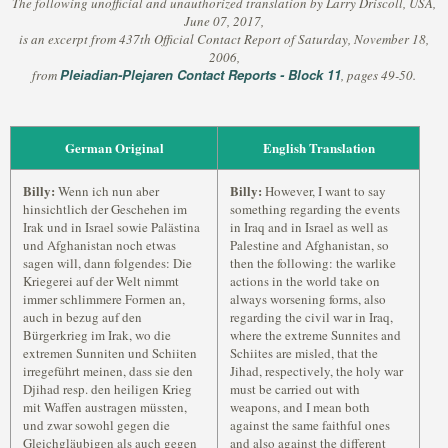
The following unofficial and unauthorized translation by Larry Driscoll, USA,
June 07, 2017,
is an excerpt from 437th Official Contact Report of Saturday, November 18,
2006,
Pleiadian-Plejaren Contact Reports - Block 11
from
, pages 49-50.
German Original
English Translation
Billy:
Billy:
Wenn ich nun aber
However, I want to say
hinsichtlich der Geschehen im
something regarding the events
Irak und in Israel sowie Palästina
in Iraq and in Israel as well as
und Afghanistan noch etwas
Palestine and Afghanistan, so
sagen will, dann folgendes: Die
then the following: the warlike
Kriegerei auf der Welt nimmt
actions in the world take on
immer schlimmere Formen an,
always worsening forms, also
auch in bezug auf den
regarding the civil war in Iraq,
Bürgerkrieg im Irak, wo die
where the extreme Sunnites and
extremen Sunniten und Schiiten
Schiites are misled, that the
irregeführt meinen, dass sie den
Jihad, respectively, the holy war
Djihad resp. den heiligen Krieg
must be carried out with
mit Waffen austragen müssten,
weapons, and I mean both
und zwar sowohl gegen die
against the same faithful ones
Gleichgläubigen als auch gegen
and also against the different