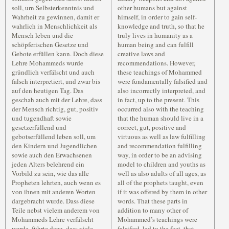
soll, urn Selbsterkenntnis und
other humans but against
Wahrheit zu gewinnen, damit er
himself, in order to gain self-
wahrlich in Menschlichkeit als
knowledge and truth, so that he
Mensch leben und die
truly lives in humanity as a
schöpferischen Gesetze und
human being and can fulfill
Gebote erfüllen kann. Doch diese
creative laws and
Lehre Mohammeds wurde
recommendations. However,
gründlich verfälscht und auch
these teachings of Mohammed
falsch interpretiert, und zwar bis
were fundamentally falsified and
auf den heutigen Tag. Das
also incorrectly interpreted, and
geschah auch mit der Lehre, dass
in fact, up to the present. This
der Mensch richtig, gut, positiv
occurred also with the teaching
und tugendhaft sowie
that the human should live in a
gesetzerfüllend und
correct, gut, positive and
gebotserfüllend leben soll, um
virtuous as well as law fulfilling
den Kindern und Jugendlichen
and recommendation fulfilling
sowie auch den Erwachsenen
way, in order to be an advising
jeden Alters belehrend ein
model to children and youths as
Vorbild zu sein, wie das alle
well as also adults of all ages, as
Propheten lehrten, auch wenn es
all of the prophets taught, even
von ihnen mit anderen Worten
if it was offered by them in other
dargebracht wurde. Dass diese
words. That these parts in
Teile nebst vielem anderem von
addition to many other of
Mohammeds Lehre verfälscht
Mohammed’s teachings were
wurde, führte dazu, dass viele
falsified, led to the fact, that