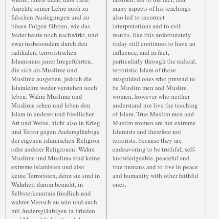
Aspekte seiner Lehre auch zu
many aspects of his teachings
falschen Auslegungen und zu
also led to incorrect
bösen Folgen führten, wie das
interpretations and to evil
!eider heute noch nachwirkt, und
results, like this unfortunately
zwar insbesondere durch den
today still continues to have an
radikalen, terroristischen
influence, and in fact,
Islamismus jener Irregeführten,
particularly through the radical,
die sich als Muslime und
terroristic Islam of those
Muslima ausgeben, jedoch die
misguided ones who pretend to
Islamlehre weder verstehen noch
be Muslim men and Muslim
leben. Wahre Muslime und
women, however who neither
Muslima sehen und leben den
understand nor live the teaching
Islam in anderer und friedlicher
of Islam. True Muslim men and
Art und Weise, nicht also in Krieg
Muslim women are not extreme
und Terror gegen Andersgläubige
Islamists and therefore not
der eigenen islamischen Religion
terrorists, because they are
oder anderer Religionen. Wahre
endeavoring to be truthful, self-
Muslime und Muslima sind keine
knowledgeable, peaceful and
extreme Islamisten und also
true humans and to live in peace
keine Terroristen, denn sie sind in
and humanity with other faithful
Wahrheit darum bemüht, in
ones.
Selbsterkenntnis friedlich und
wahrer Mensch zu sein und auch
mit Andersgläubigen in Frieden