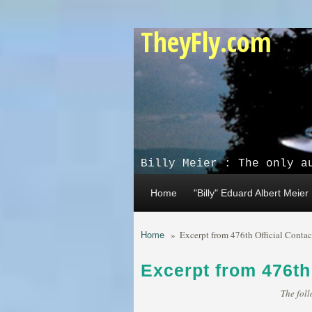
Skip to main content
TheyFly.com
Billy Meier : The only a
Home
"Billy" Eduard Albert Meier
Home
»
Excerpt from 476th Official Contac
Excerpt from 476th
The foll