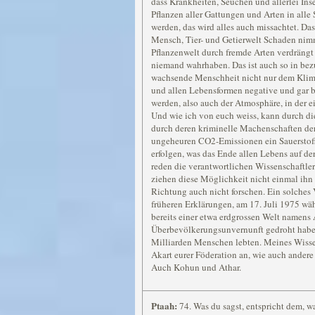
dass Krankheiten, Seuchen und allerlei Ins
Pflanzen aller Gattungen und Arten in alle 
werden, das wird alles auch missachtet. D
Mensch, Tier- und Getierwelt Schaden nimm
Pflanzenwelt durch fremde Arten verdrängt 
niemand wahrhaben. Das ist auch so in bezu
wachsende Menschheit nicht nur dem Klima
und allen Lebensformen negative und gar
werden, also auch der Atmosphäre, in der e
Und wie ich von euch weiss, kann durch di
durch deren kriminelle Machenschaften de
ungeheuren CO2-Emissionen ein Sauerstof
erfolgen, was das Ende allen Lebens auf d
reden die verantwortlichen Wissenschaftler 
ziehen diese Möglichkeit nicht einmal ihn B
Richtung auch nicht forschen. Ein solche
früheren Erklärungen, am 17. Juli 1975 wä
bereits einer etwa erdgrossen Welt namen
Überbevölkerungsunvernunft gedroht haben
Milliarden Menschen lebten. Meines Wiss
Akart eurer Föderation an, wie auch andere
Auch Kohun und Athar.
Ptaah:
74. Was du sagst, entspricht dem, w