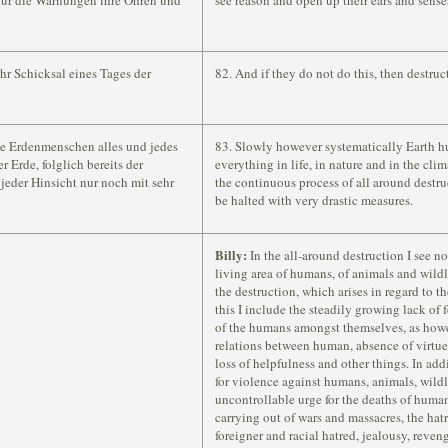
für die Warnungen ihre Ohren und
see reason and open up their ears and sense
hr Schicksal eines Tages der
82. And if they do not do this, then destruct
ie Erdenmenschen alles und jedes
83. Slowly however systematically Earth 
 Erde, folglich bereits der
everything in life, in nature and in the cl
jeder Hinsicht nur noch mit sehr
the continuous process of all around destru
be halted with very drastic measures.
Billy:
In the all-around destruction I see no
living area of humans, of animals and wildli
the destruction, which arises in regard to 
this I include the steadily growing lack of 
of the humans amongst themselves, as howe
relations between human, absence of virtue
loss of helpfulness and other things. In addit
for violence against humans, animals, wildli
uncontrollable urge for the deaths of huma
carrying out of wars and massacres, the ha
foreigner and racial hatred, jealousy, rev