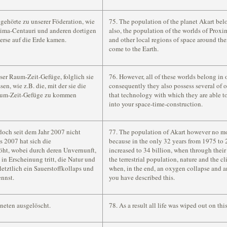
ehörte zu unserer Föderation, wie
75. The population of the planet Akart belo
ima-Centauri und anderen dortigen
also, the population of the worlds of Proxi
rse auf die Erde kamen.
and other local regions of space around th
come to the Earth.
ser Raum-Zeit-Gefüge, folglich sie
76. However, all of these worlds belong in 
n, wie z.B. die, mit der sie die
consequently they also possess several of o
Raum-Zeit-Gefüge zu kommen
that technology with which they are able t
into your space-time-construction.
doch seit dem Jahr 2007 nicht
77. The population of Akart however no mor
s 2007 hat sich die
because in the only 32 years from 1975 to 
öht, wobei durch deren Unvernunft,
increased to 34 billion, when through their 
in Erscheinung tritt, die Natur und
the terrestrial population, nature and the 
letztlich ein Sauerstoffkollaps und
when, in the end, an oxygen collapse and a
ennst.
you have described this.
neten ausgelöscht.
78. As a result all life was wiped out on thi