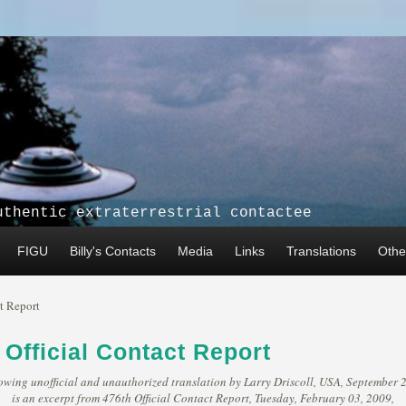
uthentic extraterrestrial contactee
FIGU
Billy's Contacts
Media
Links
Translations
Other
t Report
 Official Contact Report
owing unofficial and unauthorized translation by Larry Driscoll, USA, September 
is an excerpt from 476th Official Contact Report, Tuesday, February 03, 2009,