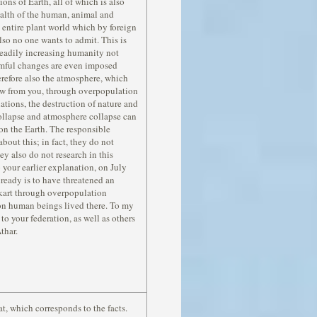
ions of Earth, all of which is also
health of the human, animal and
e entire plant world which by foreign
lso no one wants to admit. This is
steadily increasing humanity not
rmful changes are even imposed
herefore also the atmosphere, which
now from you, through overpopulation
nations, the destruction of nature and
llapse and atmosphere collapse can
on the Earth. The responsible
bout this; in fact, they do not
they also do not research in this
 your earlier explanation, on July
lready is to have threatened an
kart through overpopulation
ion human beings lived there. To my
o your federation, as well as others
thar.
t, which corresponds to the facts.