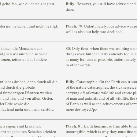
Billy:
 geholfen, wie du damals sagtest.
However, you still have advised and h
time.
Ptaah:
r nur belächelt und nicht befolgt,
79. Unfortunately, our advice was ju
well as also our help was declined.
ar, kamen die Menschen zur
80. Only then, when there was nothing mor
folglich wir nur noch so viele
things over, but then it was already too late
ionen, retten und auf andere
as many humans as possible, unfortunately 
to other worlds.
Billy:
hnliches drohen, denn durch all die
Catastrophic. On the Earth can it sim
und durch die globale
of the nature catastrophes, the sicknesses,
d fremdartigen Pflanzen werden
carrying off of exotic wildlife and exotic pl
und Tier und von allem Getier,
of man and animals and of all wildlife, th
der Erde sowie die
of Earth as well as the achievements of terr
 laufend mehr und mehr zerstört.
more destroyed./p>
Ptaah:
ch sagen, sind krankhaft
81. Earth humans, so I am able to sa
e erst ungeheuren Schaden erleiden
incorrigible, which is why they must first 