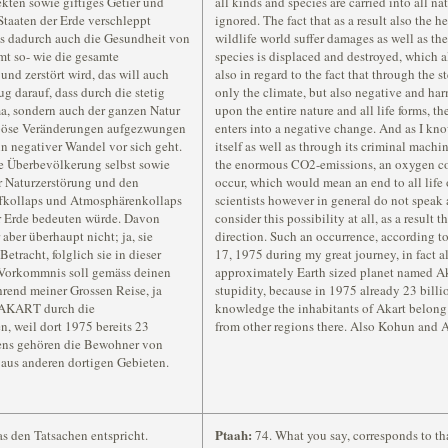
ekten sowie giftiges Getier und
all kinds and species are carried into all nat
Staaten der Erde verschleppt
ignored. The fact that as a result also the 
ass dadurch auch die Gesundheit von
wildlife world suffer damages as well as th
t so- wie die gesamte
species is displaced and destroyed, which a
und zerstört wird, das will auch
also in regard to the fact that through the 
g darauf, dass durch die stetig
only the climate, but also negative and ha
, sondern auch der ganzen Natur
upon the entire nature and all life forms, t
 böse Veränderungen aufgezwungen
enters into a negative change. And as I k
in negativer Wandel vor sich geht.
itself as well as through its criminal machi
e Überbevölkerung selbst sowie
the enormous CO2-emissions, an oxygen co
r Naturzerstörung und den
occur, which would mean an end to all life 
fkollaps und Atmosphärenkollaps
scientists however in general do not speak a
er Erde bedeuten würde. Davon
consider this possibility at all, as a result 
aber überhaupt nicht; ja, sie
direction. Such an occurrence, according to
etracht, folglich sie in dieser
17, 1975 during my great journey, in fact a
s Vorkommnis soll gemäss deinen
approximately Earth sized planet named A
hrend meiner Grossen Reise, ja
stupidity, because in 1975 already 23 bill
s AKART durch die
knowledge the inhabitants of Akart belong t
, weil dort 1975 bereits 23
from other regions there. Also Kohun and A
ens gehören die Bewohner von
 aus anderen dortigen Gebieten.
Ptaah:
as den Tatsachen entspricht.
74. What you say, corresponds to tha