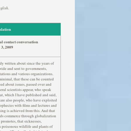
glish.
slation
ial contact conversation
 3, 2009
ady written about since the years of
wide and sent to governments,
ations and various organizations.
minimal, that these can be counted
ced about issues, passed over and
eral scientists appear, who speak
hat, which I have published and said,
re are also people, who have exploited
ophecies with films and lectures and
ng is achieved from this. And that
ods commerce through globalization
 promotes, that sicknesses,
s poisonous wildlife and plants of