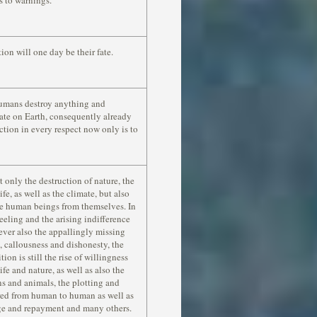
s to warnings.
ion will one day be their fate.
humans destroy anything and
imate on Earth, consequently already
ction in every respect now only is to
t only the destruction of nature, the
fe, as well as the climate, but also
the human beings from themselves. In
feeling and the arising indifference
ver also the appallingly missing
, callousness and dishonesty, the
ion is still the rise of willingness
fe and nature, as well as also the
ns and animals, the plotting and
tred from human to human as well as
enge and repayment and many others.