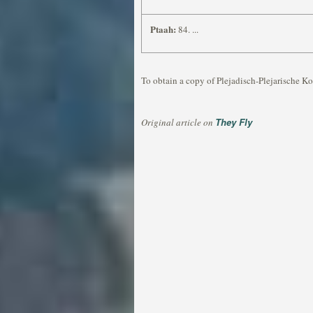
Ptaah:
84. ...
To obtain a copy of Plejadisch-Plejarische Ko
They Fly
Original article on