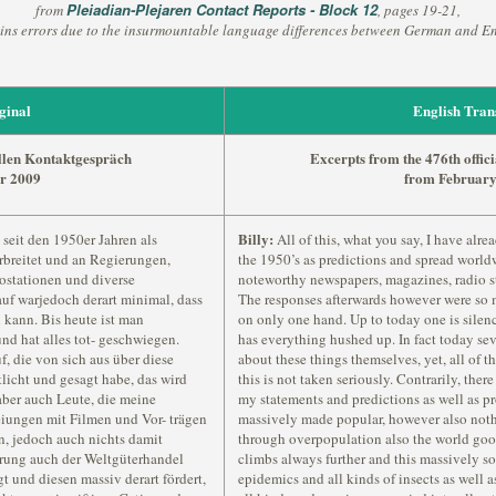
Pleiadian-Plejaren Contact Reports - Block 12
from
, pages 19-21,
ins errors due to the insurmountable language differences between German and En
ginal
English Tran
ellen Kontaktgespräch
Excerpts from the 476th offic
ar 2009
from February
Billy:
 seit den 1950er Jahren als
All of this, what you say, I have alre
rbreitet und an Regierungen,
the 1950’s as predictions and spread world
ostationen und diverse
noteworthy newspapers, magazines, radio st
uf warjedoch derart minimal, dass
The responses afterwards however were so 
 kann. Bis heute ist man
on only one hand. Up to today one is silen
d hat alles tot- geschwiegen.
has everything hushed up. In fact today sev
f, die von sich aus über diese
about these things themselves, yet, all of t
tlicht und gesagt habe, das wird
this is not taken seriously. Contrarily, the
aber auch Leute, die meine
my statements and predictions as well as pr
iungen mit Filmen und Vor- trägen
massively made popular, however also nothi
, jedoch auch nichts damit
through overpopulation also the world go
erung auch der Weltgüterhandel
climbs always further and this massively so
t und diesen massiv derart fördert,
epidemics and all kinds of insects as well a