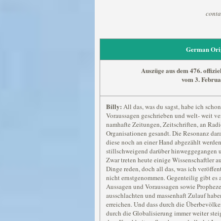
conta
German Ori
Auszüge aus dem 476. offizi
vom 3. Febru
Billy:
All das, was du sagst, habe ich schon
Voraussagen geschrieben und welt- weit ve
namhafte Zeitungen, Zeitschriften, an Radi
Organisationen gesandt. Die Resonanz dara
diese noch an einer Hand abgezählt werden
stillschweigend darüber hinweggegangen un
Zwar treten heute einige Wissenschaftler au
Dinge reden, doch all das, was ich veröffen
nicht ernstgenommen. Gegenteilig gibt es 
Aussagen und Voraussagen sowie Propheze
ausschlachten und massenhaft Zulauf haben
erreichen. Und dass durch die Überbevölk
durch die Globalisierung immer weiter steig