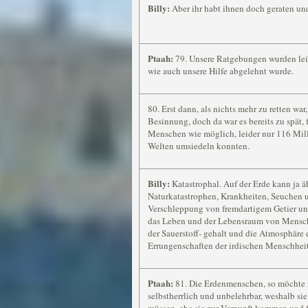
Billy:
Aber ihr habt ihnen doch geraten und
Ptaah:
79. Unsere Ratgebungen wurden leide
wie auch unsere Hilfe abgelehnt wurde.
80. Erst dann, als nichts mehr zu retten w
Besinnung, doch da war es bereits zu spät, 
Menschen wie möglich, leider nur 116 Mill
Welten umsiedeln konnten.
Billy:
Katastrophal. Auf der Erde kann ja ä
Naturkatastrophen, Krankheiten, Seuchen 
Verschleppung von fremdartigem Getier un
das Leben und der Lebensraum von Mensch 
der Sauerstoff- gehalt und die Atmosphäre 
Errungenschaften der irdischen Menschheit
Ptaah:
81. Die Erdenmenschen, so möchte i
selbstherrlich und unbelehrbar, weshalb si