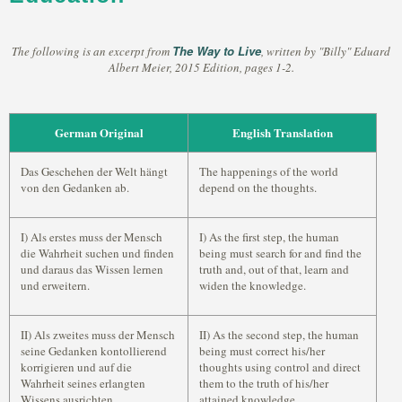
The Way to Live
The following is an excerpt from
, written by "Billy" Eduard
Albert Meier, 2015 Edition, pages 1-2.
German Original
English Translation
Das Geschehen der Welt hängt
The happenings of the world
von den Gedanken ab.
depend on the thoughts.
I) Als erstes muss der Mensch
I) As the first step, the human
die Wahrheit suchen und finden
being must search for and find the
und daraus das Wissen lernen
truth and, out of that, learn and
und erweitern.
widen the knowledge.
II) Als zweites muss der Mensch
II) As the second step, the human
seine Gedanken kontollierend
being must correct his/her
korrigieren und auf die
thoughts using control and direct
Wahrheit seines erlangten
them to the truth of his/her
Wissens ausrichten.
attained knowledge.