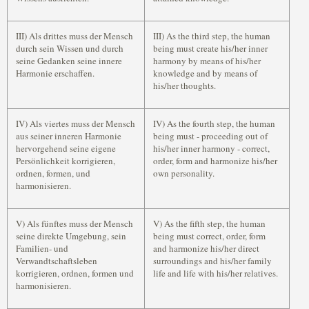
III) Als drittes muss der Mensch
III) As the third step, the human
durch sein Wissen und durch
being must create his/her inner
seine Gedanken seine innere
harmony by means of his/her
Harmonie erschaffen.
knowledge and by means of
his/her thoughts.
IV) Als viertes muss der Mensch
IV) As the fourth step, the human
aus seiner inneren Harmonie
being must - proceeding out of
hervorgehend seine eigene
his/her inner harmony - correct,
Persönlichkeit korrigieren,
order, form and harmonize his/her
ordnen, formen, und
own personality.
harmonisieren.
V) Als fünftes muss der Mensch
V) As the fifth step, the human
seine direkte Umgebung, sein
being must correct, order, form
Familien- und
and harmonize his/her direct
Verwandtschaftsleben
surroundings and his/her family
korrigieren, ordnen, formen und
life and life with his/her relatives.
harmonisieren.