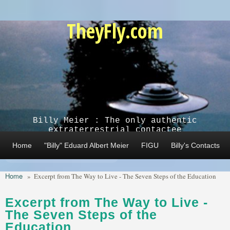
Skip to main content
TheyFly.com
Billy Meier : The only authentic
extraterrestrial contactee
Home
"Billy" Eduard Albert Meier
FIGU
Billy's Contacts
Home
»
Excerpt from The Way to Live - The Seven Steps of the Education
Excerpt from The Way to Live -
The Seven Steps of the
Education