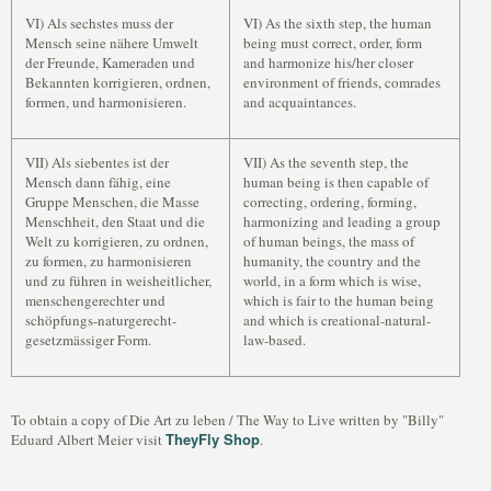
VI) Als sechstes muss der
VI) As the sixth step, the human
Mensch seine nähere Umwelt
being must correct, order, form
der Freunde, Kameraden und
and harmonize his/her closer
Bekannten korrigieren, ordnen,
environment of friends, comrades
formen, und harmonisieren.
and acquaintances.
VII) Als siebentes ist der
VII) As the seventh step, the
Mensch dann fähig, eine
human being is then capable of
Gruppe Menschen, die Masse
correcting, ordering, forming,
Menschheit, den Staat und die
harmonizing and leading a group
Welt zu korrigieren, zu ordnen,
of human beings, the mass of
zu formen, zu harmonisieren
humanity, the country and the
und zu führen in weisheitlicher,
world, in a form which is wise,
menschengerechter und
which is fair to the human being
schöpfungs-naturgerecht-
and which is creational-natural-
gesetzmässiger Form.
law-based.
To obtain a copy of Die Art zu leben / The Way to Live written by "Billy"
TheyFly Shop
Eduard Albert Meier visit
.