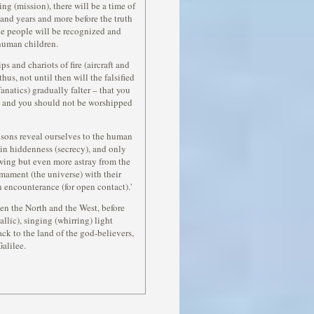
ing (mission), there will be a time of
and years and more before the truth
e people will be recognized and
human children.
s and chariots of fire (aircraft and
hus, not until then will the falsified
anatics) gradually falter – that you
n, and you should not be worshipped
 sons reveal ourselves to the human
 in hiddenness (secrecy), and only
ng but even more astray from the
irmament (the universe) with their
 encounterance (for open contact).'
en the North and the West, before
lic), singing (whirring) light
ack to the land of the god-believers,
Galilee.