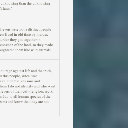
and unknowing than the unknowing
s laws."
:
elievers were not a distinct people
hers lived in old time by murder,
urder, they got together in
ssession of the land, so they made
laughtered them like wild animals.
:
utrage against life and the truth,
t this people, since time
o call themselves sons and
whom I do not identify and who want
evers of their cult (religion, sect),
s I do to all human species of the
arn) and know that they are not