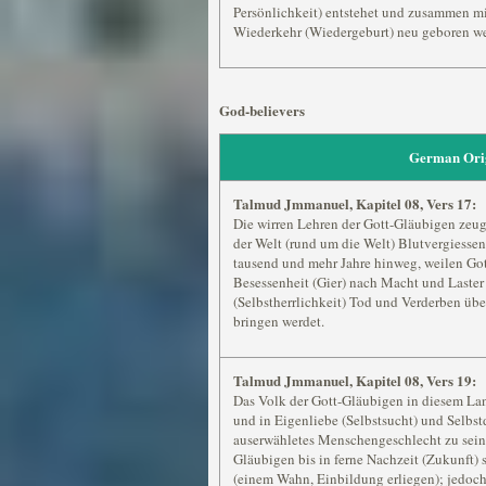
Persönlichkeit) entstehet und zusammen mit
Wiederkehr (Wiedergeburt) neu geboren we
God-believers
German Ori
Talmud Jmmanuel, Kapitel 08, Vers 17:
Die wirren Lehren der Gott-Gläubigen zeu
der Welt (rund um die Welt) Blutvergiesse
tausend und mehr Jahre hinweg, weilen Got
Besessenheit (Gier) nach Macht und Laster 
(Selbstherrlichkeit) Tod und Verderben übe
bringen werdet.
Talmud Jmmanuel, Kapitel 08, Vers 19:
Das Volk der Gott-Gläubigen in diesem Lan
und in Eigenliebe (Selbstsucht) und Selbs
auserwähletes Menschengeschlecht zu sein, 
Gläubigen bis in ferne Nachzeit (Zukunft)
(einem Wahn, Einbildung erliegen); jedoch m