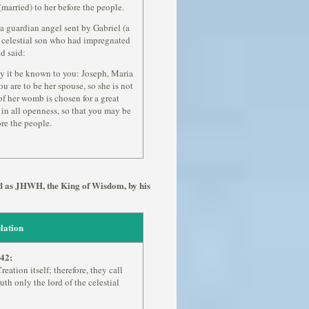
married) to her before the people.
a guardian angel sent by Gabriel (a
he celestial son who had impregnated
d said:
ay it be known to you: Joseph, Maria
u are to be her spouse, so she is not
of her womb is chosen for a great
in all openness, so that you may be
re the people.
zed as JHWH, the King of Wisdom, by his
lation
42:
ation itself; therefore, they call
ruth only the lord of the celestial