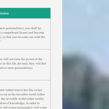
slation
new personalities), you shall let
ss) comprehend (learn) and become
ed), so that you become one with the
"
ho will not taste the power of the
n this life, for truly they will first
selves (new personalities).
rit within him or her (his or her
ives on in the invisible world (other
o the invisible world (other world),
isdom of knowledge, in order to
ew self (a new personality) will come