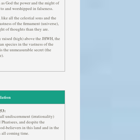
m as God the power and the might of
 to and worshipped in falseness.
ike all the celestial sons and the
astness of the firmament (universe),
ight of thoughts than they are.
 raised (high) above the JHWH, the
an species in the vastness of the
is the unmeasurable secret (the
e).
lation
53:
all undiscernment (irrationality)
 Pharisees, and despite the
d-believers in this land and in the
n all coming time.