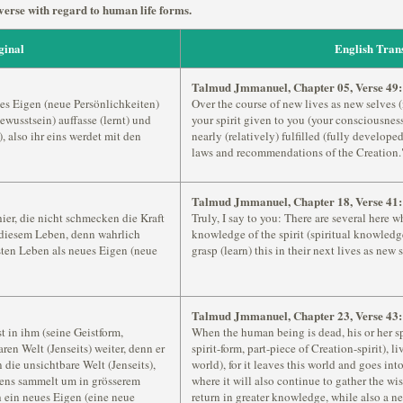
iverse with regard to human life forms.
ginal
English Tran
Talmud Jmmanuel, Chapter 05, Verse 49:
ues Eigen (neue Persönlichkeiten)
Over the course of new lives as new selves (
ewusstsein) auffasse (lernt) und
your spirit given to you (your consciousne
, also ihr eins werdet mit den
nearly (relatively) fulfilled (fully develop
laws and recommendations of the Creation.
Talmud Jmmanuel, Chapter 18, Verse 41:
hier, die nicht schmecken die Kraft
Truly, I say to you: There are several here w
n diesem Leben, denn wahrlich
knowledge of the spirit (spiritual knowledge) i
chsten Leben als neues Eigen (neue
grasp (learn) this in their next lives as new 
Talmud Jmmanuel, Chapter 23, Verse 43:
t in ihm (seine Geistform,
When the human being is dead, his or her spi
ren Welt (Jenseits) weiter, denn er
spirit-form, part-piece of Creation-spirit), l
n die unsichtbare Welt (Jenseits),
world), for it leaves this world and goes int
sens sammelt um in grösserem
where it will also continue to gather the w
 ein neues Eigen (eine neue
return in greater knowledge, while also a n