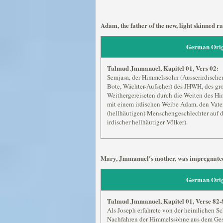
Adam, the father of the new, light skinned r
German Orig
Talmud Jmmanuel, Kapitel 01, Vers 02:
Semjasa, der Himmelssohn (Ausserirdische
Bote, Wächter-Aufseher) des JHWH, des gro
Weithergereiseten durch die Weiten des H
mit einem irdischen Weibe Adam, den Vate
(hellhäutigen) Menschengeschlechter auf 
irdischer hellhäutiger Völker).
Mary, Jmmanuel's mother, was impregnated b
German Orig
Talmud Jmmanuel, Kapitel 01, Verse 82-
Als Joseph erfahrete von der heimlichen 
Nachfahren der Himmelssöhne aus dem Gesc