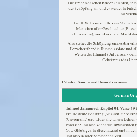
Die Erdenmenschen barden (dichten) ihm 
der Schöpfung an, und er werdet in Falsc
und verehr
Der JHWH aber ist allso ein Mensch w
Menschen aller Geschlechter (Rasse
(Universum), nur ist er in der Macht der
Also stehet die Schöpfung unmessbar er
Herrscher über die Himmelssöhne und al
Weiten der Himmel (Universum), denn 
Geheimnis (das Unerf
Celestial Sons reveal themselves anew
German Orig
Talmud Jmmanuel, Kapitel 04, Verse 49-
Erfülle deine Berufung (Mission) unbeirrba
(Unvernunft) und wider alle wirren Lehren 
Pharisäer und also wider die unwissenden 
Gott-Gläubigen in diesem Land und in den 
und also in aller kommenden Zeit.