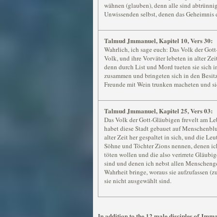
wähnen (glauben), denn alle sind abtrünnig
Unwissenden selbst, denen das Geheimnis 
Talmud Jmmanuel, Kapitel 10, Vers 30:
Wahrlich, ich sage euch: Das Volk der Got
Volk, und ihre Vorväter lebeten in alter 
denn durch List und Mord tueten sie sich 
zusammen und bringeten sich in den Besitz 
Freunde mit Wein trunken macheten und sie
Talmud Jmmanuel, Kapitel 25, Vers 03:
Das Volk der Gott-Gläubigen frevelt am Le
habet diese Stadt gebauet auf Menschenblut
alter Zeit her gespaltet in sich, und die Le
Söhne und Töchter Zions nennen, denen ich
töten wollen und die also verirrete Gläubig
sind und denen ich nebst allen Menschenge
Wahrheit bringe, woraus sie aufzufassen (z
sie nicht ausgewählt sind.
In addition to the 12 male disciples of Jmma