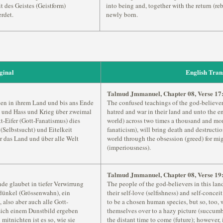
 des Geistes (Geistform)
into being and, together with the return (rebir
rdet.
newly born.
ginal
English Tran
Talmud Jmmanuel, Chapter 08, Verse 17
gen in ihrem Land und bis ans Ende
The confused teachings of the god-believer
n und Hass und Krieg über zweimal
hatred and war in their land and unto the en
t-Eifer (Gott-Fanatismus) dies
world) across two times a thousand and mor
(Selbstsucht) und Eitelkeit
fanaticism), will bring death and destructio
r das Land und über alle Welt
world through the obsession (greed) for mig
(imperiousness).
Talmud Jmmanuel, Chapter 08, Verse 19
de glaubet in tiefer Verwirrung
The people of the god-believers in this lan
tdünkel (Grössenwahn), ein
their self-love (selfishness) and self-conc
also aber auch alle Gott-
to be a chosen human species, but so, too, w
 sich einem Dunstbild ergeben
themselves over to a hazy picture (succumb
itnichten ist es so, wie sie
the distant time to come (future); however,