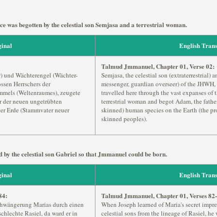
ace was begotten by the celestial son Semjasa and a terrestrial woman.
inal
English Trans
Talmud Jmmanuel, Chapter 01, Verse 02:
r) und Wächterengel (Wächter-
Semjasa, the celestial son (extraterrestrial)
ssen Herrschers der
messenger, guardian overseer) of the JHWH, 
immels (Weltenraumes), zeugete
travelled here through the vast expanses of 
r der neuen ungetrübten
terrestrial woman and begot Adam, the father
der Erde (Stammvater neuer
skinned) human species on the Earth (the prog
skinned peoples).
y the celestial son Gabriel so that Jmmanuel could be born.
inal
English Trans
84:
Talmud Jmmanuel, Chapter 01, Verses 82-
Schwängerung Marias durch einen
When Joseph learned of Maria's secret impre
hlechte Rasiel, da ward er in
celestial sons from the lineage of Rasiel, he