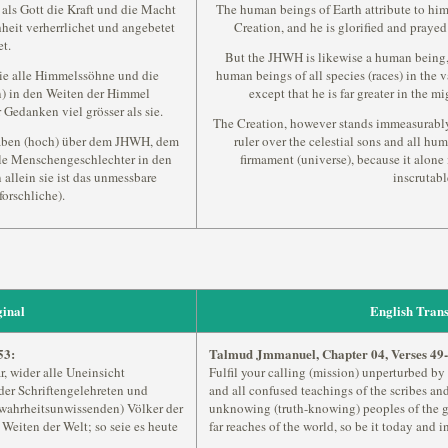
als Gott die Kraft und die Macht
The human beings of Earth attribute to hi
hheit verherrlichet und angebetet
Creation, and he is glorified and prayed
et.
But the JHWH is likewise a human being, l
ie alle Himmelssöhne und die
human beings of all species (races) in the v
n) in den Weiten der Himmel
except that he is far greater in the m
 Gedanken viel grösser als sie.
The Creation, however stands immeasurably
haben (hoch) über dem JHWH, dem
ruler over the celestial sons and all hum
le Menschengeschlechter in den
firmament (universe), because it alone 
allein sie ist das unmessbare
inscrutabl
orschliche).
inal
English Trans
53:
Talmud Jmmanuel, Chapter 04, Verses 49-
r, wider alle Uneinsicht
Fulfil your calling (mission) unperturbed by 
der Schriftengelehreten und
and all confused teachings of the scribes and
(wahrheitsunwissenden) Völker der
unknowing (truth-knowing) peoples of the go
Weiten der Welt; so seie es heute
far reaches of the world, so be it today and i