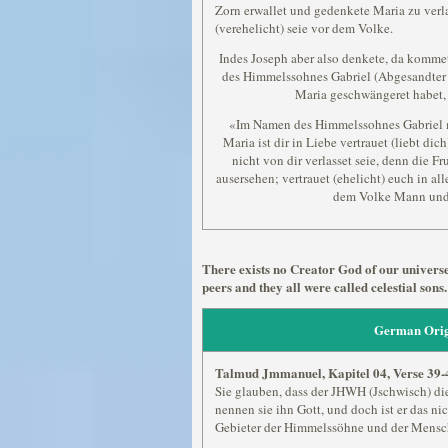
Zorn erwallet und gedenkete Maria zu verla
(verehelicht) seie vor dem Volke.
Indes Joseph aber also denkete, da komme
des Himmelssohnes Gabriel (Abgesandter d
Maria geschwängeret habet, 
«Im Namen des Himmelssohnes Gabriel m
Maria ist dir in Liebe vertrauet (liebt dic
nicht von dir verlasset seie, denn die Fr
ausersehen; vertrauet (ehelicht) euch in all
dem Volke Mann und 
There exists no Creator God of our universe
peers and they all were called celestial sons.
German Orig
Talmud Jmmanuel, Kapitel 04, Verse 39-
Sie glauben, dass der JHWH (Jschwisch) die
nennen sie ihn Gott, und doch ist er das nic
Gebieter der Himmelssöhne und der Mensc