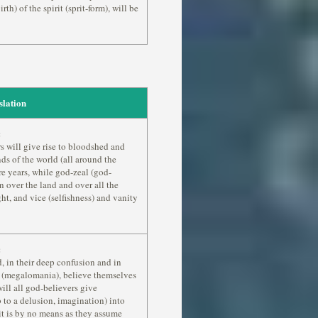
th) of the spirit (sprit-form), will be
slation
:
s will give rise to bloodshed and
ds of the world (all around the
e years, while god-zeal (god-
n over the land and over all the
ht, and vice (selfishness) and vanity
:
d, in their deep confusion and in
eit (megalomania), believe themselves
ill all god-believers give
 to a delusion, imagination) into
 it is by no means as they assume