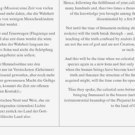
Hence, following the fulfillment of your call
g (Mission) eine Zeit von vielen
many hundreds and, thus two times a thous
und mehr dahin, ehe die Wahrheit
of the knowledge you brought among th
ens von wenigen Menschenkindern
disseminated by a few 
tet werdet.
Not until the time of firmament-rushing ship
fe und Feuerwagen (Flugzeuge und
rockets) will the truth break through – and, t
 also erst dann werdet die wirre
teaching of the truth confused by zealots (f
Lehre der Wahrheit langsam ins
are not the son of god and are not Creatio
tes Sohn und nicht die Schöpfung
as such.
angebetet sein sollest.
And this will be the time when we celestial
 wir Himmelssöhne uns den
species again in a new form and first only
t nur im Verstecketen (Geheimen)
when the human beings have become knowi
wissend geworden, aber noch mehr
truth and threaten the structure of the f
ihrer gewonnenen Macht die Gefüge
acquired might, will the time come for open
, kommet die Zeit zur offenen
Thus they spoke, the celestial sons betwe
en Kontakt).›
bringing Jmmanuel in the brazen (metal
wischen Nord und West, ehe sie
(extraterrestrial beamship of the Plejaren) b
ingenden (sirrenden) Lichte
to the land of 
ren) zurück ins Land der Gott-
iläische Land also.