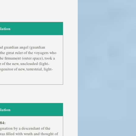
lation
 and guardian angel (guardian
the great ruler of the voyagers who
the firmament (outer space), took a
 of the new, unclouded (light-
enitor of new, terrestrial, light-
lation
84:
gnation by a descendant of the
 was filled with wrath and thought of