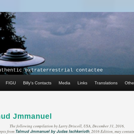
uthentic extraterrestrial contactee
FIGU
Billy's Contacts
Media
Links
Translations
Other
lmud Jmmanuel
The following compilation by Larry Driscoll, USA, December 31, 2016,
Talmud Jmmanuel by Judas Ischkerioth
rpts from
, 2016 Edition, may contain