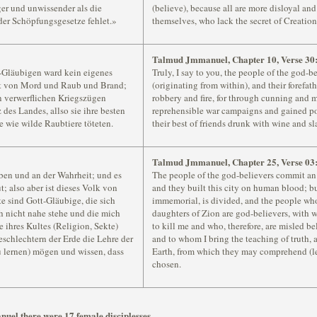
er und unwissender als die
(believe), because all are more disloyal 
der Schöpfungsgesetze fehlet.»
themselves, who lack the secret of Creation'
Talmud Jmmanuel, Chapter 10, Verse 30
t-Gläubigen ward kein eigenes
Truly, I say to you, the people of the god-b
Zeit von Mord und Raub und Brand;
(originating from within), and their forefat
in verwerflichen Kriegszügen
robbery and fire, for through cunning and m
des Landes, allso sie ihre besten
reprehensible war campaigns and gained po
 wie wilde Raubtiere töteten.
their best of friends drunk with wine and s
Talmud Jmmanuel, Chapter 25, Verse 03
ben und an der Wahrheit; und es
The people of the god-believers commit an o
; also aber ist dieses Volk von
and they built this city on human blood; bu
ute sind Gott-Gläubige, die sich
immemorial, is divided, and the people wh
 nicht nahe stehe und die mich
daughters of Zion are god-believers, with 
e ihres Kultes (Religion, Sekte)
to kill me and who, therefore, are misled beli
schlechtern der Erde die Lehre der
and to whom I bring the teaching of truth, a
u lernen) mögen und wissen, dass
Earth, from which they may comprehend (le
chosen.
nuel there were 17 female disciplesses.