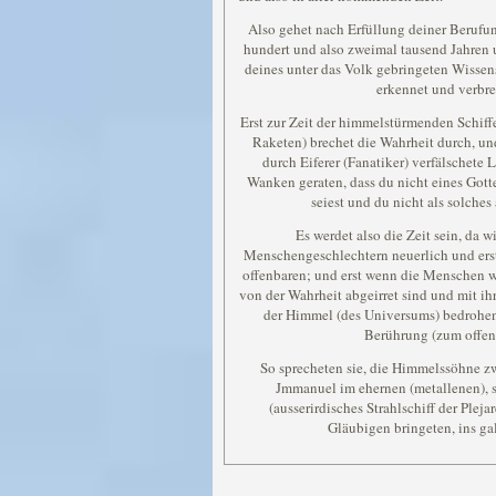
Also gehet nach Erfüllung deiner Berufun
hundert und also zweimal tausend Jahren 
deines unter das Volk gebringeten Wiss
erkennet und verbrei
Erst zur Zeit der himmelstürmenden Schif
Raketen) brechet die Wahrheit durch, und
durch Eiferer (Fanatiker) verfälschete 
Wanken geraten, dass du nicht eines Got
seiest und du nicht als solches 
Es werdet also die Zeit sein, da
Menschengeschlechtern neuerlich und ers
offenbaren; und erst wenn die Menschen 
von der Wahrheit abgeirret sind und mit 
der Himmel (des Universums) bedrohen
Berührung (zum offen
So sprecheten sie, die Himmelssöhne z
Jmmanuel im ehernen (metallenen), s
(ausserirdisches Strahlschiff der Pleja
Gläubigen bringeten, ins gal