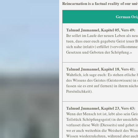
Reincarnation is a factual reality of our un
German Ori
Talmud Jmmanuel, Kapitel 05, Vers 49:
Ihr sollet im Laufe der neuen Leben als ne
tuen, dass euer euch gegebete Geist (euer B
sich nahe (relativ) erfüllet (vervollkommne)
Gesetzen und Geboten der Schöpfung.»
Talmud Jmmanuel, Kapitel 18, Vers 41:
Wahrlich, ich sage euch: Es stehen etliche 
des Wissens des Geistes (Geisteswissen) i
fassen sie es erst auf (lernen) in ihrem nä
Persönlichkeit).
Talmud Jmmanuel, Kapitel 23, Vers 43:
Wenn der Mensch tot ist, lebt also sein Geis
Teilstück Schöpfungsgeist) in der unsichtba
verlasset diese Welt (Diesseits) und gehet i
wo er auch weiterhin die Weisheit des Wis
Wissen wiederzukehren, während aber auch