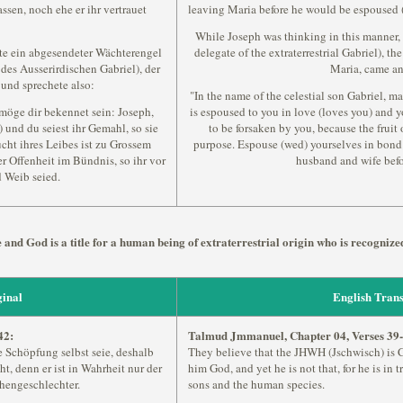
ssen, noch ehe er ihr vertrauet
leaving Maria before he would be espoused (
While Joseph was thinking in this manner, 
te ein abgesendeter Wächterengel
delegate of the extraterrestrial Gabriel), t
es Ausserirdischen Gabriel), der
Maria, came an
und sprechete also:
"In the name of the celestial son Gabriel, m
öge dir bekennet sein: Joseph,
is espoused to you in love (loves you) and yo
h) und du seiest ihr Gemahl, so sie
to be forsaken by you, because the fruit 
ucht ihres Leibes ist zu Grossem
purpose. Espouse (wed) yourselves in bond 
er Offenheit im Bündnis, so ihr vor
husband and wife befo
Weib seied.
 and God is a title for a human being of extraterrestrial origin who is recogni
inal
English Trans
42:
Talmud Jmmanuel, Chapter 04, Verses 39-
 Schöpfung selbst seie, deshalb
They believe that the JHWH (Jschwisch) is Cre
ht, denn er ist in Wahrheit nur der
him God, and yet he is not that, for he is in t
hengeschlechter.
sons and the human species.