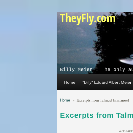
Skip to main content
TheyFly.com
Billy Meier : The only a
Home
"Billy" Eduard Albert Meier
Home
»
Excerpts from Talmud Jmmanuel
Excerpts from Ta
are exce