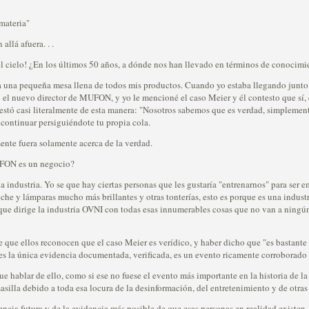
 materia"
llá afuera. . .
l cielo! ¿En los últimos 50 años, a dónde nos han llevado en términos de conocimie
una pequeña mesa llena de todos mis productos. Cuando yo estaba llegando junto
 el nuevo director de MUFON, y yo le mencioné el caso Meier y él contesto que sí, 
testó casi literalmente de esta manera: "Nosotros sabemos que es verdad, simplemen
s continuar persiguiéndote tu propia cola.
ente fuera solamente acerca de la verdad.
FON es un negocio?
 industria. Yo se que hay ciertas personas que les gustaría "entrenarnos" para ser e
oche y lámparas mucho más brillantes y otras tonterías, esto es porque es una indust
e que dirige la industria OVNI con todas esas innumerables cosas que no van a ningú
 que ellos reconocen que el caso Meier es verídico, y haber dicho que "es bastante
s la única evidencia documentada, verificada, es un evento ricamente corroborado p
 hablar de ello, como si ese no fuese el evento más importante en la historia de l
silla debido a toda esa locura de la desinformación, del entretenimiento y de otras 
cia futura y de la evidencia más posible de que esas personas en realidad existen