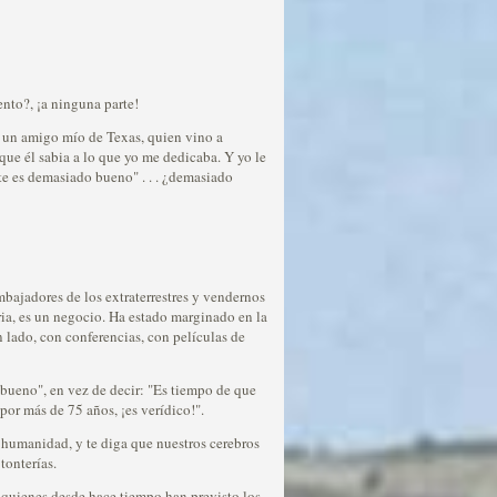
nto?, ¡a ninguna parte!
 un amigo mío de Texas, quien vino a
que él sabia a lo que yo me dedicaba. Y yo le
te es demasiado bueno" . . . ¿demasiado
mbajadores de los extraterrestres y vendernos
ria, es un negocio. Ha estado marginado en la
n lado, con conferencias, con películas de
 bueno", en vez de decir: "Es tiempo de que
or más de 75 años, ¡es verídico!".
a humanidad, y te diga que nuestros cerebros
tonterías.
, quienes desde hace tiempo han previsto los