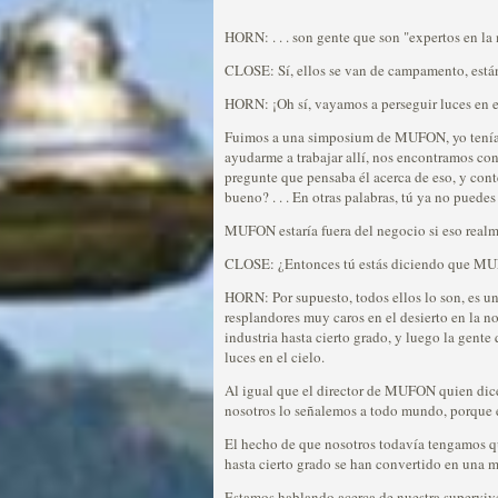
HORN: . . . son gente que son "expertos en la
CLOSE: Sí, ellos se van de campamento, están a
HORN: ¡Oh sí, vayamos a perseguir luces en e
Fuimos a una simposium de MUFON, yo tenía 
ayudarme a trabajar allí, nos encontramos con
pregunte que pensaba él acerca de eso, y con
bueno? . . . En otras palabras, tú ya no puede
MUFON estaría fuera del negocio si eso realm
CLOSE: ¿Entonces tú estás diciendo que MU
HORN: Por supuesto, todos ellos lo son, es una
resplandores muy caros en el desierto en la n
industria hasta cierto grado, y luego la gent
luces en el cielo.
Al igual que el director de MUFON quien dice
nosotros lo señalemos a todo mundo, porque e
El hecho de que nosotros todavía tengamos que
hasta cierto grado se han convertido en una ma
Estamos hablando acerca de nuestra superviven