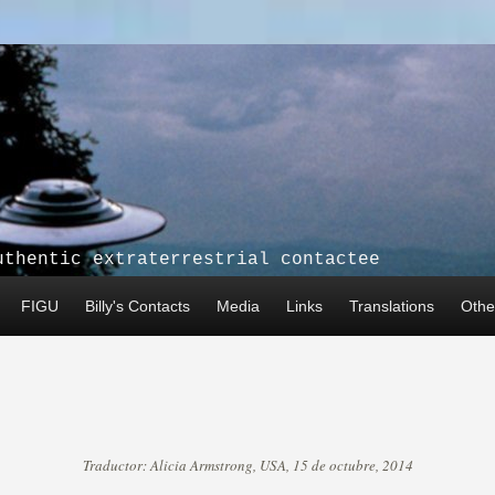
uthentic extraterrestrial contactee
FIGU
Billy's Contacts
Media
Links
Translations
Other
Traductor: Alicia Armstrong, USA, 15 de octubre, 2014