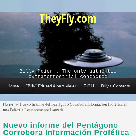
Skip to main content
TheyFly.com
Billy Meier : The only authentic
extraterrestrial contactee
Home
"Billy" Eduard Albert Meier
FIGU
Billy's Contacts
Home
»
Nuevo informe del Pentágono Corrobora Información Profética en
una Película Recientemente Lanzada
Nuevo informe del Pentágono
Corrobora Información Profética