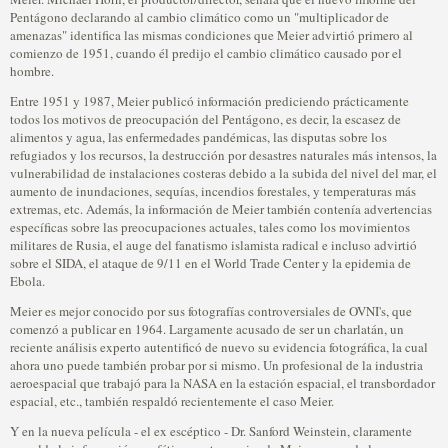
Pentágono declarando al cambio climático como un "multiplicador de
amenazas" identifica las mismas condiciones que Meier advirtió primero al
comienzo de 1951, cuando él predijo el cambio climático causado por el
hombre.
Entre 1951 y 1987, Meier publicó información prediciendo prácticamente
todos los motivos de preocupación del Pentágono, es decir, la escasez de
alimentos y agua, las enfermedades pandémicas, las disputas sobre los
refugiados y los recursos, la destrucción por desastres naturales más intensos, la
vulnerabilidad de instalaciones costeras debido a la subida del nivel del mar, el
aumento de inundaciones, sequías, incendios forestales, y temperaturas más
extremas, etc. Además, la información de Meier también contenía advertencias
específicas sobre las preocupaciones actuales, tales como los movimientos
militares de Rusia, el auge del fanatismo islamista radical e incluso advirtió
sobre el SIDA, el ataque de 9/11 en el World Trade Center y la epidemia de
Ebola.
Meier es mejor conocido por sus fotografías controversiales de OVNI's, que
comenzó a publicar en 1964. Largamente acusado de ser un charlatán, un
reciente análisis experto autentificó de nuevo su evidencia fotográfica, la cual
ahora uno puede también probar por si mismo. Un profesional de la industria
aeroespacial que trabajó para la NASA en la estación espacial, el transbordador
espacial, etc., también respaldó recientemente el caso Meier.
Y en la nueva película - el ex escéptico - Dr. Sanford Weinstein, claramente