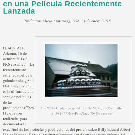
en una Película Recientemente
Lanzada
Traductor: Alicia Armstrong, USA, 21 de enero, 2015
FLAGSTAFF,
Arizona, 16 de
octubre 2014 /
PRNewswire / -- La
recientemente
estrenada película
galardonada, ¿And
Did They Listen?,
es la última de una
serie de películas
de las
producciones They
The WCUFO, photographed by Billy Meier, on 35mm film,
Fly que son
in 1981 (PRNewsFoto/They Fly Productions)
realizadas para
documentar la
exactitud de las profecías y predicciones del profeta suizo Billy Eduard Albert
Meier. Michael Horn, el productor/director, señala que el nuevo informe del