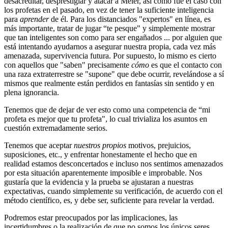
desacreditar, desprestigiar y atacar a Meier, así como fue el caso con
los profetas en el pasado, en vez de tener la suficiente inteligencia
para
aprender
de él. Para los distanciados "expertos" en línea, es
más importante, tratar de jugar “te pesque" y simplemente mostrar
que tan inteligentes son como para ser engañados ... por alguien que
está intentando ayudarnos a asegurar nuestra propia, cada vez más
amenazada, supervivencia futura. Por supuesto, lo mismo es cierto
con aquellos que "saben" precisamente
cómo
es que el contacto con
una raza extraterrestre se "supone" que debe ocurrir, revelándose a sí
mismos que realmente están perdidos en fantasías sin sentido y en
plena ignorancia.
Tenemos que de dejar de ver esto como una competencia de “mi
profeta es mejor que tu profeta", lo cual trivializa los asuntos en
cuestión extremadamente serios.
Tenemos que aceptar
nuestros propios
motivos, prejuicios,
suposiciones, etc., y enfrentar honestamente el hecho que en
realidad estamos desconcertados e incluso nos sentimos amenazados
por esta situación aparentemente imposible e improbable. Nos
gustaría que la evidencia y la prueba se ajustaran a nuestras
expectativas, cuando simplemente su verificación, de acuerdo con el
método científico, es, y debe ser, suficiente para revelar la verdad.
Podremos estar preocupados por las implicaciones, las
incertidumbres o la realización de que no somos los únicos seres