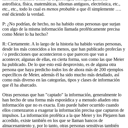
astrofísica, física, matemáticas, idiomas antiguos, electrónica, etc.,
etc., etc., todo lo cual es
menos probable
a que él simplemente ….
esté diciendo la verdad.
P: ¿No podrían, de hecho, no ha habido otras personas que surjan
con algo de la misma información llamada proféticamente precisa
como Meier lo ha hecho?
R: Ciertamente. A lo largo de la historia ha habido varias personas,
desde los más conocidos a los menos, que han publicado profecías y
/ o predicciones que acontecieron o que parecen que van a
acontecer, algunas de ellas, en cierta forma, son como las que Meier
ha publicado. De lo que esto está desprovisto, es de alguna otra
persona que haya predicho
todos
los de ahora más de 200 ejemplos
específicos de Meier, además él ha sido mucho más detallado, así
como más diverso en las categorías, tipos y clases de información
que él ha abarcado.
Otras personas que han "captado" la información, generalmente lo
han hecho de una forma más esporádica y a menudo añaden otra
información que no es exacta. Esto puede haber ocurrido cuando
ellos comenzaron a exagerar la información precisa que captaron de
impulsos. La información profética a la que Meier y los Plejaren han
accedido, existe también en los que se llaman bancos de
almacenamiento y, por lo tanto, otras personas sensitivas también