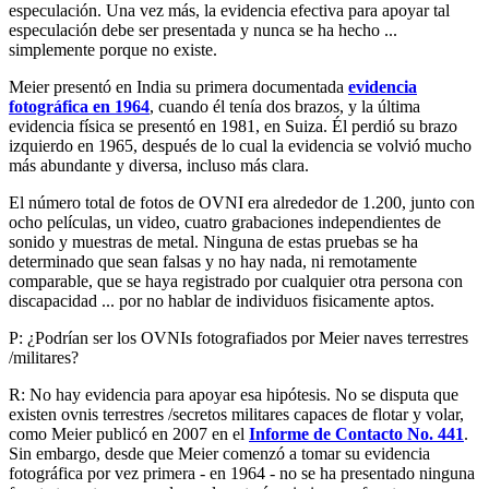
especulación. Una vez más, la evidencia efectiva para apoyar tal
especulación debe ser presentada y nunca se ha hecho ...
simplemente porque no existe.
Meier presentó en India su primera documentada
evidencia
fotográfica en 1964
, cuando él tenía dos brazos, y la última
evidencia física se presentó en 1981, en Suiza. Él perdió su brazo
izquierdo en 1965, después de lo cual la evidencia se volvió mucho
más abundante y diversa, incluso más clara.
El número total de fotos de OVNI era alrededor de 1.200, junto con
ocho películas, un video, cuatro grabaciones independientes de
sonido y muestras de metal. Ninguna de estas pruebas se ha
determinado que sean falsas y no hay nada, ni remotamente
comparable, que se haya registrado por cualquier otra persona con
discapacidad ... por no hablar de individuos fisicamente aptos.
P: ¿Podrían ser los OVNIs fotografiados por Meier naves terrestres
/militares?
R: No hay evidencia para apoyar esa hipótesis. No se disputa que
existen ovnis terrestres /secretos militares capaces de flotar y volar,
como Meier publicó en 2007 en el
Informe de Contacto No. 441
.
Sin embargo, desde que Meier comenzó a tomar su evidencia
fotográfica por vez primera - en 1964 - no se ha presentado ninguna