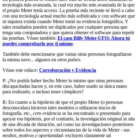
tecnología más avanzada, la cual era mucho más avanzada de la que
el propio Meier tenía acceso. La prueba más reciente se llevó a cabo
con una tecnología actual mucho más sofisticada y con software que
ni siquiera existía cuando Meier tomó su evidencia fotográfica. Y
tales resultados pueden ser duplicados por cualquier persona que
tenga una computadora y que quiera obtener el software para repetir
las pruebas. Véase también:
El caso Billy Meier-UFO: Ahora tú
puedes comprobarlo por ti mismo
.
También debe mencionarse que varias otras personas fotografiaron
la misma nave... algunos en
otros países
.
Véase este enlace:
Corroboración y Evidencia
P: ¿No podría haber hecho Meier lo mismo que otras personas
discapacitadas hacen y, en este caso, haber usado su única mano
para realizarlo, o incluso tener cómplices?
R: En cuanto a la
hipótesis
de que el propio Meier (o personas
desconocidas) hicieron tales modelos o utilizaron trucos de
fotografía, etc.,
cero evidencia
se ha encontrado o presentado para
apoyar esa hipótesis, por el contrario, la investigación original in situ
de una década de duración, así como las investigaciones posteriores
sobre todos los aspectos y circunstancias de la vida de Meier - sus
medios, motivos y oportunidad-
excluyen claramente tal