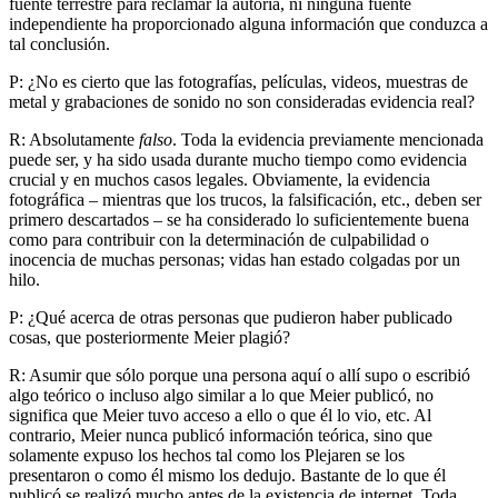
fuente terrestre para reclamar la autoría, ni ninguna fuente
independiente ha proporcionado alguna información que conduzca a
tal conclusión.
P: ¿No es cierto que las fotografías, películas, videos, muestras de
metal y grabaciones de sonido no son consideradas evidencia real?
R: Absolutamente
falso
. Toda la evidencia previamente mencionada
puede ser, y ha sido usada durante mucho tiempo como evidencia
crucial y en muchos casos legales. Obviamente, la evidencia
fotográfica – mientras que los trucos, la falsificación, etc., deben ser
primero descartados – se ha considerado lo suficientemente buena
como para contribuir con la determinación de culpabilidad o
inocencia de muchas personas; vidas han estado colgadas por un
hilo.
P: ¿Qué acerca de otras personas que pudieron haber publicado
cosas, que posteriormente Meier plagió?
R: Asumir que sólo porque una persona aquí o allí supo o escribió
algo teórico o incluso algo similar a lo que Meier publicó, no
significa que Meier tuvo acceso a ello o que él lo vio, etc. Al
contrario, Meier nunca publicó información teórica, sino que
solamente expuso los hechos tal como los Plejaren se los
presentaron o como él mismo los dedujo. Bastante de lo que él
publicó se realizó mucho antes de la existencia de internet. Toda