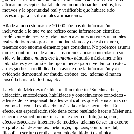
afirmación escéptica ha fallado en proporcionar los medios, los
motivos y la oportunidad real y verificable que hubiese sido
necesaria para justificar tales afirmaciones.
Añade a todo esto más de 26 000 páginas de información,
incluyendo a lo que yo me refiero como información científica
proféticamente precisa y relacionada a acontecimientos mundiales -
realizado todo esto por el mismo individuo - y de esta manera,
tenemos otro enorme elemento para considerar. No podemos asumir
que él, contrariamente a todas las circunstancias conocidas en su
vida -y la misma
naturaleza humana-
adquirió mágicamente las
habilidades y se tomó el tiempo inmenso para inventar todo esto ...
arriesgando su credibilidad en caso de que la información y /o
evidencia demostrará ser fraude, errónea, etc., además él nunca
buscó la fama o la fortuna, etc.
La vida de Meier es más bien un libro abierto. \Su educación,
ubicación, antecedentes, habilidades y conocimientos conocidos -
además de las responsabilidades verificables que él tenía al mismo
tiempo - hacen tal explicación más allá de la especulación. En
efecto, esa especulación sólo tiene como resultado hacer a Meier una
especie de superhombre, o sea, un experto en fotografía, cine,
efectos especiales, ingeniero de modelos, además de ser un experto
en grabación de sonidos, metalurgia, hipnosis, control mental,
filosofía, escritura creativa, arqueología, biología, química,