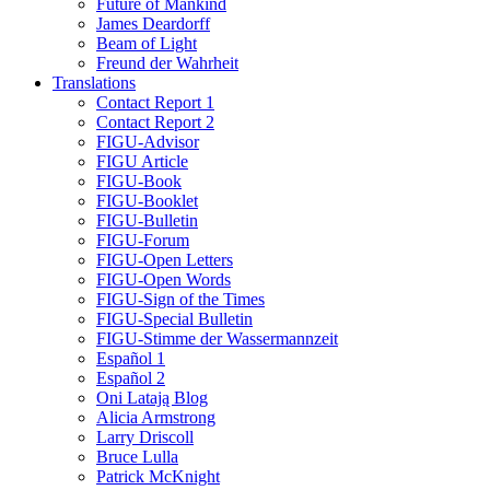
Future of Mankind
James Deardorff
Beam of Light
Freund der Wahrheit
Translations
Contact Report 1
Contact Report 2
FIGU-Advisor
FIGU Article
FIGU-Book
FIGU-Booklet
FIGU-Bulletin
FIGU-Forum
FIGU-Open Letters
FIGU-Open Words
FIGU-Sign of the Times
FIGU-Special Bulletin
FIGU-Stimme der Wassermannzeit
Español 1
Español 2
Oni Latają Blog
Alicia Armstrong
Larry Driscoll
Bruce Lulla
Patrick McKnight