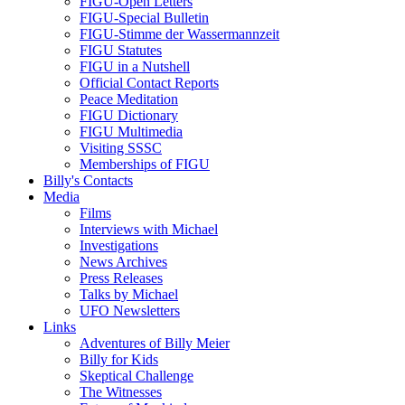
FIGU-Open Letters
FIGU-Special Bulletin
FIGU-Stimme der Wassermannzeit
FIGU Statutes
FIGU in a Nutshell
Official Contact Reports
Peace Meditation
FIGU Dictionary
FIGU Multimedia
Visiting SSSC
Memberships of FIGU
Billy's Contacts
Media
Films
Interviews with Michael
Investigations
News Archives
Press Releases
Talks by Michael
UFO Newsletters
Links
Adventures of Billy Meier
Billy for Kids
Skeptical Challenge
The Witnesses