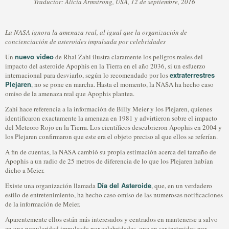
Traductor: Alicia Armstrong, USA, 12 de septiembre, 2016
La NASA ignora la amenaza real, al igual que la organización de
concienciación de asteroides impulsada por celebridades
nuevo video
Un
de Rhal Zahi ilustra claramente los peligros reales del
impacto del asteroide Apophis en la Tierra en el año 2036, si un esfuerzo
extraterrestres
internacional para desviarlo, según lo recomendado por los
Plejaren
, no se pone en marcha. Hasta el momento, la NASA ha hecho caso
omiso de la amenaza real que Apophis plantea.
Zahi hace referencia a la información de Billy Meier y los Plejaren, quienes
identificaron exactamente la amenaza en 1981 y advirtieron sobre el impacto
del Meteoro Rojo en la Tierra. Los científicos descubrieron Apophis en 2004 y
los Plejaren confirmaron que este era el objeto preciso al que ellos se referían.
A fin de cuentas, la NASA cambió su propia estimación acerca del tamaño de
Apophis a un radio de 25 metros de diferencia de lo que los Plejaren habían
dicho a Meier.
Día del Asteroide
Existe una organización llamada
, que, en un verdadero
estilo de entretenimiento, ha hecho caso omiso de las numerosas notificaciones
de la información de Meier.
Aparentemente ellos están más interesados y centrados en mantenerse a salvo
en una popularidad impulsada por celebridades, que en ser instruidos por