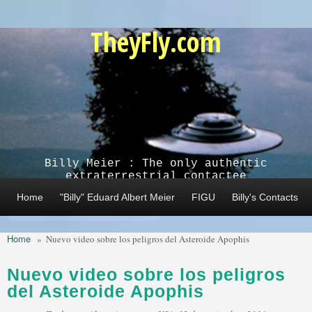
Skip to main content
TheyFly.com
Billy Meier : The only authentic
extraterrestrial contactee
Home
"Billy" Eduard Albert Meier
FIGU
Billy's Contacts
Home
»
Nuevo video sobre los peligros del Asteroide Apophis
Nuevo video sobre los peligros
del Asteroide Apophis