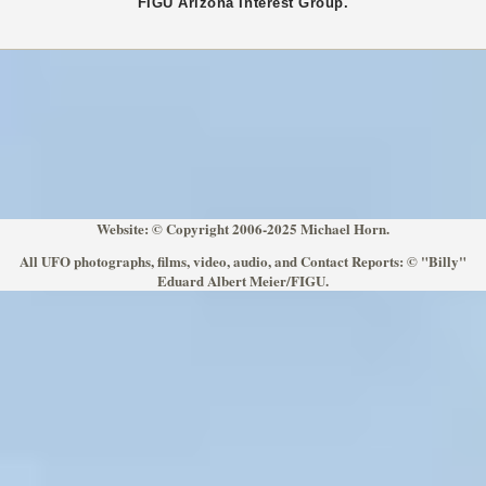
FIGU
Arizona
Interest Group.
Website: © Copyright 2006-2025 Michael Horn.
All UFO photographs, films, video, audio, and Contact Reports: © "Billy"
Eduard Albert Meier/FIGU.