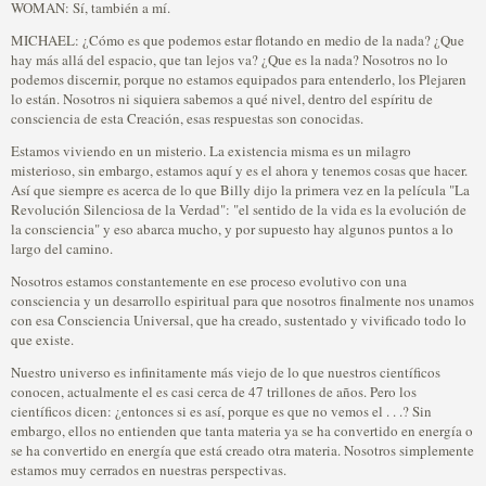
WOMAN: Sí, también a mí.
MICHAEL: ¿Cómo es que podemos estar flotando en medio de la nada? ¿Que
hay más allá del espacio, que tan lejos va? ¿Que es la nada? Nosotros no lo
podemos discernir, porque no estamos equipados para entenderlo, los Plejaren
lo están. Nosotros ni siquiera sabemos a qué nivel, dentro del espíritu de
consciencia de esta Creación, esas respuestas son conocidas.
Estamos viviendo en un misterio. La existencia misma es un milagro
misterioso, sin embargo, estamos aquí y es el ahora y tenemos cosas que hacer.
Así que siempre es acerca de lo que Billy dijo la primera vez en la película "La
Revolución Silenciosa de la Verdad": "el sentido de la vida es la evolución de
la consciencia" y eso abarca mucho, y por supuesto hay algunos puntos a lo
largo del camino.
Nosotros estamos constantemente en ese proceso evolutivo con una
consciencia y un desarrollo espiritual para que nosotros finalmente nos unamos
con esa Consciencia Universal, que ha creado, sustentado y vivificado todo lo
que existe.
Nuestro universo es infinitamente más viejo de lo que nuestros científicos
conocen, actualmente el es casi cerca de 47 trillones de años. Pero los
científicos dicen: ¿entonces si es así, porque es que no vemos el . . .? Sin
embargo, ellos no entienden que tanta materia ya se ha convertido en energía o
se ha convertido en energía que está creado otra materia. Nosotros simplemente
estamos muy cerrados en nuestras perspectivas.