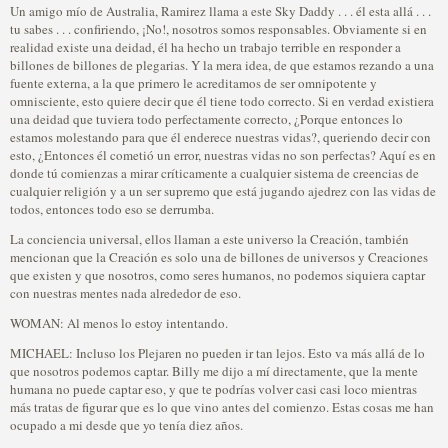
Un amigo mío de Australia, Ramirez llama a este Sky Daddy . . . él esta allá . . .
tu sabes . . . confiriendo, ¡No!, nosotros somos responsables. Obviamente si en
realidad existe una deidad, él ha hecho un trabajo terrible en responder a
billones de billones de plegarias. Y la mera idea, de que estamos rezando a una
fuente externa, a la que primero le acreditamos de ser omnipotente y
omnisciente, esto quiere decir que él tiene todo correcto. Si en verdad existiera
una deidad que tuviera todo perfectamente correcto, ¿Porque entonces lo
estamos molestando para que él enderece nuestras vidas?, queriendo decir con
esto, ¿Entonces él cometió un error, nuestras vidas no son perfectas? Aquí es en
donde tú comienzas a mirar críticamente a cualquier sistema de creencias de
cualquier religión y a un ser supremo que está jugando ajedrez con las vidas de
todos, entonces todo eso se derrumba.
La conciencia universal, ellos llaman a este universo la Creación, también
mencionan que la Creación es solo una de billones de universos y Creaciones
que existen y que nosotros, como seres humanos, no podemos siquiera captar
con nuestras mentes nada alrededor de eso.
WOMAN: Al menos lo estoy intentando.
MICHAEL: Incluso los Plejaren no pueden ir tan lejos. Esto va más allá de lo
que nosotros podemos captar. Billy me dijo a mí directamente, que la mente
humana no puede captar eso, y que te podrías volver casi casi loco mientras
más tratas de figurar que es lo que vino antes del comienzo. Estas cosas me han
ocupado a mi desde que yo tenía diez años.