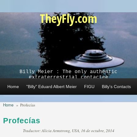
Skip to main content
TheyFly.com
Billy Meier : The only authentic
extraterrestrial contactee
Home
"Billy" Eduard Albert Meier
FIGU
Billy's Contacts
Home
»
Profecías
Profecías
Traductor: Alicia Armstrong, USA, 16 de octubre, 2014