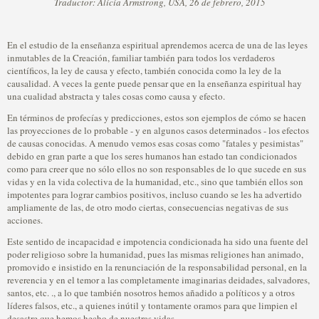
Traductor: Alicia Armstrong, USA, 26 de febrero, 2015
En el estudio de la enseñanza espiritual aprendemos acerca de una de las leyes
inmutables de la Creación, familiar también para todos los verdaderos
científicos, la ley de causa y efecto, también conocida como la ley de la
causalidad. A veces la gente puede pensar que en la enseñanza espiritual hay
una cualidad abstracta y tales cosas como causa y efecto.
En términos de profecías y predicciones, estos son ejemplos de cómo se hacen
las proyecciones de lo probable - y en algunos casos determinados - los efectos
de causas conocidas. A menudo vemos esas cosas como "fatales y pesimistas"
debido en gran parte a que los seres humanos han estado tan condicionados
como para creer que no sólo ellos no son responsables de lo que sucede en sus
vidas y en la vida colectiva de la humanidad, etc., sino que también ellos son
impotentes para lograr cambios positivos, incluso cuando se les ha advertido
ampliamente de las, de otro modo ciertas, consecuencias negativas de sus
acciones.
Este sentido de incapacidad e impotencia condicionada ha sido una fuente del
poder religioso sobre la humanidad, pues las mismas religiones han animado,
promovido e insistido en la renunciación de la responsabilidad personal, en la
reverencia y en el temor a las completamente imaginarias deidades, salvadores,
santos, etc. ., a lo que también nosotros hemos añadido a políticos y a otros
líderes falsos, etc., a quienes inútil y tontamente oramos para que limpien el
desastre que hemos hecho de nuestras vidas.