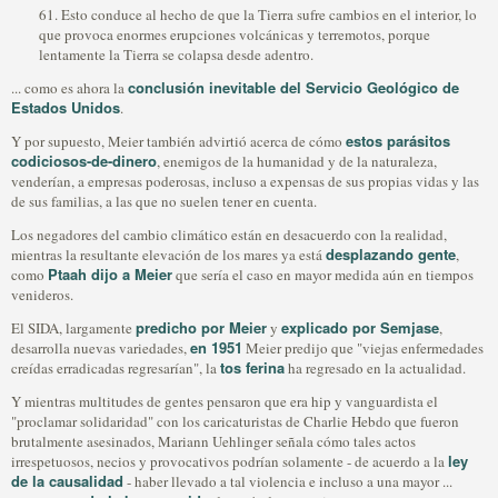
61. Esto conduce al hecho de que la Tierra sufre cambios en el interior, lo
que provoca enormes erupciones volcánicas y terremotos, porque
lentamente la Tierra se colapsa desde adentro.
conclusión inevitable del Servicio Geológico de
... como es ahora la
Estados Unidos
.
estos parásitos
Y por supuesto, Meier también advirtió acerca de cómo
codiciosos-de-dinero
, enemigos de la humanidad y de la naturaleza,
venderían, a empresas poderosas, incluso a expensas de sus propias vidas y las
de sus familias, a las que no suelen tener en cuenta.
Los negadores del cambio climático están en desacuerdo con la realidad,
desplazando gente
mientras la resultante elevación de los mares ya está
,
Ptaah dijo a Meier
como
que sería el caso en mayor medida aún en tiempos
venideros.
predicho por Meier
explicado por Semjase
El SIDA, largamente
y
,
en 1951
desarrolla nuevas variedades,
Meier predijo que "viejas enfermedades
tos ferina
creídas erradicadas regresarían", la
ha regresado en la actualidad.
Y mientras multitudes de gentes pensaron que era hip y vanguardista el
"proclamar solidaridad" con los caricaturistas de Charlie Hebdo que fueron
brutalmente asesinados, Mariann Uehlinger señala cómo tales actos
ley
irrespetuosos, necios y provocativos podrían solamente - de acuerdo a la
de la causalidad
- haber llevado a tal violencia e incluso a una mayor ...