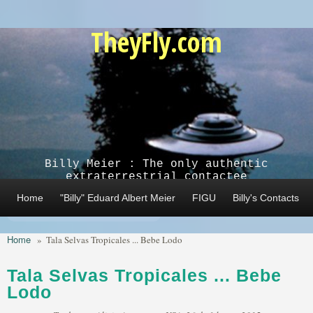
Skip to main content
TheyFly.com
Billy Meier : The only authentic
extraterrestrial contactee
Home
"Billy" Eduard Albert Meier
FIGU
Billy's Contacts
Home
»
Tala Selvas Tropicales ... Bebe Lodo
Tala Selvas Tropicales ... Bebe
Lodo