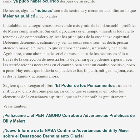
ya pudo haber ocurrido
como
después de su escrito.
noticias
De hecho, algunas "
" son más neutrales y meramente confirman lo que
Meier ya publicó
mucho antes.
Indudablemente, seguiremos observando más y más de la información profética
de Meier cumpliéndose. Sin embargo, ahora es el tiempo - mientras todavía lo
tenemos - de comprender y aplicar los principios de la enseñanza espiritual.
Debemos detenernos, calmarnos y ver las cosas como son - es decir, prestar
atención más que nunca a lo que estamos pensando, sintiendo y haciendo.
Agobiante, como ahora puede ser el darnos cuenta de los hechos, es sólo a
través de la corrección de nuestra forma de pensar que podemos esperar hacer
las rectificaciones necesarias en el camino para crear un cambio positivo, poco
a poco. Hay cosas que todavía se pueden evitar, impedir, mitigar, mejorar, etc.,
si despertamos y actuamos ahora.
El Poder de los Pensamientos
Sugiero que obtengan el libro "
", un curso
instructivo claro de cómo pensar, así como que se sumerjan en todos los
elementos de la enseñanza espiritual que están disponibles gratuitamente.
Véase también:
¡Pellízcame ...el PENTÁGONO Corrobora Advertencias Proféticas de
Billy Meier!
¡Nuevo Informe de la NASA Confirma Advertencias de Billy Meier
sobre el Desastroso Derretimiento Glacial