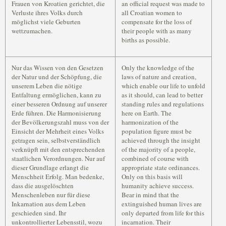
Frauen von Kroatien gerichtet, die
an official request was made to
Verluste ihres Volks durch
all Croatian women to
möglichst viele Geburten
compensate for the loss of
wettzumachen.
their people with as many
births as possible.
Nur das Wissen von den Gesetzen
Only the knowledge of the
der Natur und der Schöpfung, die
laws of nature and creation,
unserem Leben die nötige
which enable our life to unfold
Entfaltung ermöglichen, kann zu
as it should, can lead to better
einer besseren Ordnung auf unserer
standing rules and regulations
Erde führen. Die Harmonisierung
here on Earth. The
der Bevölkerungszahl muss von der
harmonization of the
Einsicht der Mehrheit eines Volks
population figure must be
getragen sein, selbstverständlich
achieved through the insight
verknüpft mit den entsprechenden
of the majority of a people,
staatlichen Verordnungen. Nur auf
combined of course with
dieser Grundlage erlangt die
appropriate state ordinances.
Menschheit Erfolg. Man bedenke,
Only on this basis will
dass die ausgelöschten
humanity achieve success.
Menschenleben nur für diese
Bear in mind that the
Inkarnation aus dem Leben
extinguished human lives are
geschieden sind. Ihr
only departed from life for this
unkontrollierter Lebensstil, wozu
incarnation. Their