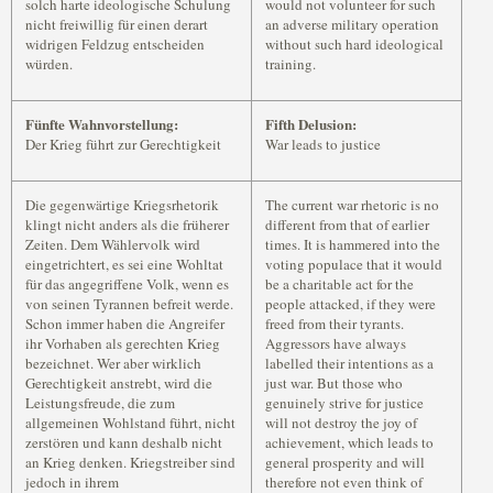
solch harte ideologische Schulung
would not volunteer for such
nicht freiwillig für einen derart
an adverse military operation
widrigen Feldzug entscheiden
without such hard ideological
würden.
training.
Fünfte Wahnvorstellung:
Fifth Delusion:
Der Krieg führt zur Gerechtigkeit
War leads to justice
Die gegenwärtige Kriegsrhetorik
The current war rhetoric is no
klingt nicht anders als die früherer
different from that of earlier
Zeiten. Dem Wählervolk wird
times. It is hammered into the
eingetrichtert, es sei eine Wohltat
voting populace that it would
für das angegriffene Volk, wenn es
be a charitable act for the
von seinen Tyrannen befreit werde.
people attacked, if they were
Schon immer haben die Angreifer
freed from their tyrants.
ihr Vorhaben als gerechten Krieg
Aggressors have always
bezeichnet. Wer aber wirklich
labelled their intentions as a
Gerechtigkeit anstrebt, wird die
just war. But those who
Leistungsfreude, die zum
genuinely strive for justice
allgemeinen Wohlstand führt, nicht
will not destroy the joy of
zerstören und kann deshalb nicht
achievement, which leads to
an Krieg denken. Kriegstreiber sind
general prosperity and will
jedoch in ihrem
therefore not even think of