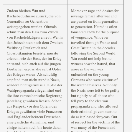
Zudem bleiben Wut und
Moreover, rage and desires for
Rachebedürfnisse zurück, die von
revenge remain after war and
Generation zu Generation
are passed on from generation
weitergegeben werden. Oftmals
to generation. Hatred is often
schürt man den Hass zum Zweck
fomented anew for the purpose
von Rachefeldzügen erneut. Wer in
of vengeance. Whoever
den Jahrzehnten nach dem Zweiten
travelled through France and
Weltkrieg Frankreich und
Great Britain in the decades
Grossbritannien bereiste, musste
following the Second World
erleben, wie der Hass, der im Krieg
War could not help but to
entstand, sich auch auf die jungen
witness how the hatred, that
Deutschen ergoss, die selbst Opfer
arose in the war, was
des Krieges waren. Als schuldig
unleashed on the young
empfand man nicht nur die Nazis,
Germans who were victims of
sondern richtigerweise alle, die der
the war themselves. Not only
Wahlpropaganda erlegen sind und
the Nazis were felt to be guilty
die ihre verbrecherische Regierung
but rightly so all those who
jahrelang gewähren liessen. Schon
fell prey to the election
aus Respekt vor den Opfern des
propaganda and who allowed
Krieges gewährten viele Franzosen
their criminal government to
und Engländer keinem Deutschen
do as it pleased for years. Out
eine gastliche Aufnahme, und
of respect for the victims of the
einige halten noch bis heute daran
war, many of the French and