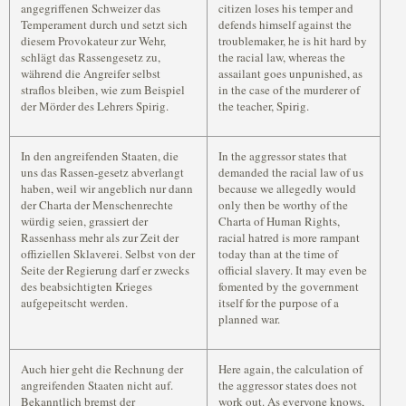
angegriffenen Schweizer das
citizen loses his temper and
Temperament durch und setzt sich
defends himself against the
diesem Provokateur zur Wehr,
troublemaker, he is hit hard by
schlägt das Rassengesetz zu,
the racial law, whereas the
während die Angreifer selbst
assailant goes unpunished, as
straflos bleiben, wie zum Beispiel
in the case of the murderer of
der Mörder des Lehrers Spirig.
the teacher, Spirig.
In den angreifenden Staaten, die
In the aggressor states that
uns das Rassen-gesetz abverlangt
demanded the racial law of us
haben, weil wir angeblich nur dann
because we allegedly would
der Charta der Menschenrechte
only then be worthy of the
würdig seien, grassiert der
Charta of Human Rights,
Rassenhass mehr als zur Zeit der
racial hatred is more rampant
offiziellen Sklaverei. Selbst von der
today than at the time of
Seite der Regierung darf er zwecks
official slavery. It may even be
des beabsichtigten Krieges
fomented by the government
aufgepeitscht werden.
itself for the purpose of a
planned war.
Auch hier geht die Rechnung der
Here again, the calculation of
angreifenden Staaten nicht auf.
the aggressor states does not
Bekanntlich bremst der
work out. As everyone knows,