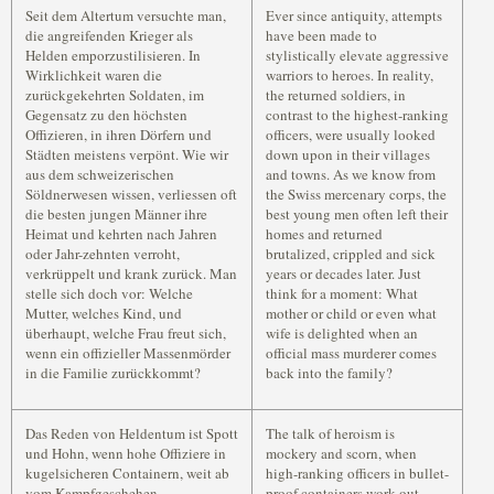
Seit dem Altertum versuchte man,
Ever since antiquity, attempts
die angreifenden Krieger als
have been made to
Helden emporzustilisieren. In
stylistically elevate aggressive
Wirklichkeit waren die
warriors to heroes. In reality,
zurückgekehrten Soldaten, im
the returned soldiers, in
Gegensatz zu den höchsten
contrast to the highest-ranking
Offizieren, in ihren Dörfern und
officers, were usually looked
Städten meistens verpönt. Wie wir
down upon in their villages
aus dem schweizerischen
and towns. As we know from
Söldnerwesen wissen, verliessen oft
the Swiss mercenary corps, the
die besten jungen Männer ihre
best young men often left their
Heimat und kehrten nach Jahren
homes and returned
oder Jahr-zehnten verroht,
brutalized, crippled and sick
verkrüppelt und krank zurück. Man
years or decades later. Just
stelle sich doch vor: Welche
think for a moment: What
Mutter, welches Kind, und
mother or child or even what
überhaupt, welche Frau freut sich,
wife is delighted when an
wenn ein offizieller Massenmörder
official mass murderer comes
in die Familie zurückkommt?
back into the family?
Das Reden von Heldentum ist Spott
The talk of heroism is
und Hohn, wenn hohe Offiziere in
mockery and scorn, when
kugelsicheren Containern, weit ab
high-ranking officers in bullet-
vom Kampfgeschehen
proof containers work out