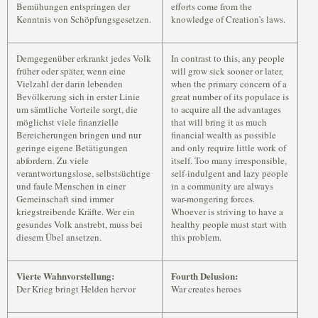
Bemühungen entspringen der
efforts come from the
Kenntnis von Schöpfungsgesetzen.
knowledge of Creation’s laws.
Demgegenüber erkrankt jedes Volk
In contrast to this, any people
früher oder später, wenn eine
will grow sick sooner or later,
Vielzahl der darin lebenden
when the primary concern of a
Bevölkerung sich in erster Linie
great number of its populace is
um sämtliche Vorteile sorgt, die
to acquire all the advantages
möglichst viele finanzielle
that will bring it as much
Bereicherungen bringen und nur
financial wealth as possible
geringe eigene Betätigungen
and only require little work of
abfordern. Zu viele
itself. Too many irresponsible,
verantwortungslose, selbstsüchtige
self-indulgent and lazy people
und faule Menschen in einer
in a community are always
Gemeinschaft sind immer
war-mongering forces.
kriegstreibende Kräfte. Wer ein
Whoever is striving to have a
gesundes Volk anstrebt, muss bei
healthy people must start with
diesem Übel ansetzen.
this problem.
Vierte Wahnvorstellung:
Fourth Delusion:
Der Krieg bringt Helden hervor
War creates heroes