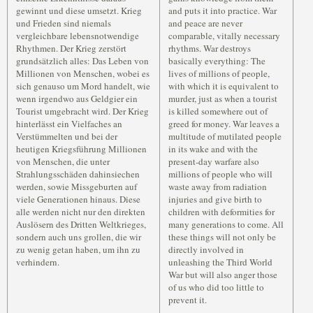
gewinnt und diese umsetzt. Krieg
and puts it into practice. War
und Frieden sind niemals
and peace are never
vergleichbare lebensnotwendige
comparable, vitally necessary
Rhythmen. Der Krieg zerstört
rhythms. War destroys
grundsätzlich alles: Das Leben von
basically everything: The
Millionen von Menschen, wobei es
lives of millions of people,
sich genauso um Mord handelt, wie
with which it is equivalent to
wenn irgendwo aus Geldgier ein
murder, just as when a tourist
Tourist umgebracht wird. Der Krieg
is killed somewhere out of
hinterlässt ein Vielfaches an
greed for money. War leaves a
Verstümmelten und bei der
multitude of mutilated people
heutigen Kriegsführung Millionen
in its wake and with the
von Menschen, die unter
present-day warfare also
Strahlungsschäden dahinsiechen
millions of people who will
werden, sowie Missgeburten auf
waste away from radiation
viele Generationen hinaus. Diese
injuries and give birth to
alle werden nicht nur den direkten
children with deformities for
Auslösern des Dritten Weltkrieges,
many generations to come. All
sondern auch uns grollen, die wir
these things will not only be
zu wenig getan haben, um ihn zu
directly involved in
verhindern.
unleashing the Third World
War but will also anger those
of us who did too little to
prevent it.