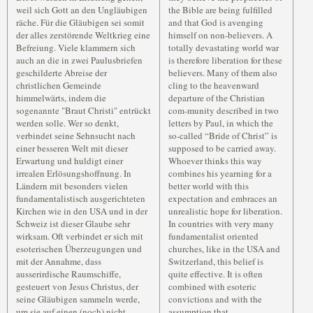
weil sich Gott an den Ungläubigen
the Bible are being fulfilled
räche. Für die Gläubigen sei somit
and that God is avenging
der alles zerstörende Weltkrieg eine
himself on non-believers. A
Befreiung. Viele klammern sich
totally devastating world war
auch an die in zwei Paulusbriefen
is therefore liberation for these
geschilderte Abreise der
believers. Many of them also
christlichen Gemeinde
cling to the heavenward
himmelwärts, indem die
departure of the Christian
sogenannte "Braut Christi" entrückt
com-munity described in two
werden solle. Wer so denkt,
letters by Paul, in which the
verbindet seine Sehnsucht nach
so-called “Bride of Christ” is
einer besseren Welt mit dieser
supposed to be carried away.
Erwartung und huldigt einer
Whoever thinks this way
irrealen Erlösungshoffnung. In
combines his yearning for a
Ländern mit besonders vielen
better world with this
fundamentalistisch ausgerichteten
expectation and embraces an
Kirchen wie in den USA und in der
unrealistic hope for liberation.
Schweiz ist dieser Glaube sehr
In countries with very many
wirksam. Oft verbindet er sich mit
fundamentalist oriented
esoterischen Überzeugungen und
churches, like in the USA and
mit der Annahme, dass
Switzerland, this belief is
ausserirdische Raumschiffe,
quite effective. It is often
gesteuert von Jesus Christus, der
combined with esoteric
seine Gläubigen sammeln werde,
convictions and with the
um sie auf einen (noch) nicht
assumption that