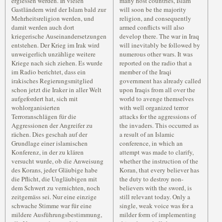
ergiessen werden. In vielen
many host countries, Islam
Gastländern wird der Islam bald zur
will soon be the majority
Mehrheitsreligion werden, und
religion, and consequently
damit werden auch dort
armed conflicts will also
kriegerische Auseinandersetzungen
develop there. The war in Iraq
entstehen. Der Krieg im Irak wird
will inevitably be followed by
unweigerlich unzählige weitere
numerous other wars. It was
Kriege nach sich ziehen. Es wurde
reported on the radio that a
im Radio berichtet, dass ein
member of the Iraqi
irakisches Regierungsmitglied
government has already called
schon jetzt die Iraker in aller Welt
upon Iraqis from all over the
aufgefordert hat, sich mit
world to avenge themselves
wohlorganisierten
with well organized terror
Terroranschlägen für die
attacks for the aggressions of
Aggressionen der Angreifer zu
the invaders. This occurred as
rächen. Dies geschah auf der
a result of an Islamic
Grundlage einer islamischen
conference, in which an
Konferenz, in der zu klären
attempt was made to clarify,
versucht wurde, ob die Anweisung
whether the instruction of the
des Korans, jeder Gläubige habe
Koran, that every believer has
die Pflicht, die Ungläubigen mit
the duty to destroy non-
dem Schwert zu vernichten, noch
believers with the sword, is
zeitgemäss sei. Nur eine einzige
still relevant today. Only a
schwache Stimme war für eine
single, weak voice was for a
mildere Ausführungsbestimmung,
milder form of implementing