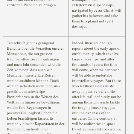
zerstörten Planeten zu bringen.
extraterrestrial spaceships,
navigated by Jesus Christ, will
gather his believers and take
them to a planet not (yet)
destroyed.
Tatsächlich gibt es genügend
Indeed, there are enough
Berichte über die Vorzeiten unserer
reports about the early ages of
Menschheit, die mit grossen
our humanity, which involve
Raumschiffen zusammenhängen
large spaceships, and after
und nach Jahr-tausenden wird die
thousands of years; the time
Zeit kommen, dass auch wir
will come, when we earthmen
Menschen interstellare Reisen
will be able to undertake
werden ausführen können. Doch
interstellar voyages. But those
werden sicherlich nicht jene aus-
who let their talents waste
gewählt, um schwierige
away in passive belief, life
Pionierfahrten in die Weiten des
after life, will definitely not be
Weltraums hinaus zu bewältigen,
among those chosen to tackle
welche ihre Begabungen in
the tough pioneer voyages
passiver Gläubigkeit Leben für
into the expanses of the
Leben brachliegen lassen. Es
universe. On the contrary, it
werden vielmehr Kapazitäten in der
will be authorities in space
Raumfahrt, im friedlichen
travel, in peaceful coexistence