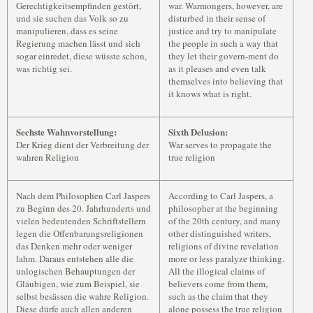
Gerechtigkeitsempfinden gestört,
war. Warmongers, however, are
und sie suchen das Volk so zu
disturbed in their sense of
manipulieren, dass es seine
justice and try to manipulate
Regierung machen lässt und sich
the people in such a way that
sogar einredet, diese wüsste schon,
they let their govern-ment do
was richtig sei.
as it pleases and even talk
themselves into believing that
it knows what is right.
Sechste Wahnvorstellung:
Sixth Delusion:
Der Krieg dient der Verbreitung der
War serves to propagate the
wahren Religion
true religion
Nach dem Philosophen Carl Jaspers
According to Carl Jaspers, a
zu Beginn des 20. Jahrhunderts und
philosopher at the beginning
vielen bedeutenden Schriftstellern
of the 20th century, and many
legen die Offenbarungsreligionen
other distinguished writers,
das Denken mehr oder weniger
religions of divine revelation
lahm. Daraus entstehen alle die
more or less paralyze thinking.
unlogischen Behauptungen der
All the illogical claims of
Gläubigen, wie zum Beispiel, sie
believers come from them,
selbst besässen die wahre Religion.
such as the claim that they
Diese dürfe auch allen anderen
alone possess the true religion