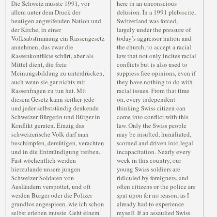
Die Schweiz musste 1991, vor
here in an unconscious
allem unter dem Druck der
delusion. In a 1991 plebiscite,
heutigen angreifenden Nation und
Switzerland was forced,
der Kirche, in einer
largely under the pressure of
Volksabstimmung ein Rassengesetz
today’s aggressor nation and
annehmen, das zwar die
the church, to accept a racial
Rassenkonflikte schürt, aber als
law that not only incites racial
Mittel dient, die freie
conflicts but is also used to
Meinungsbildung zu unterdrücken,
suppress free opinions, even if
auch wenn sie gar nichts mit
they have nothing to do with
Rassenfragen zu tun hat. Mit
racial issues. From that time
diesem Gesetz kann seither jede
on, every independent
und jeder selbstständig denkende
thinking Swiss citizen can
Schweizer Bürgerin und Bürger in
come into conflict with this
Konflikt geraten. Einzig das
law. Only the Swiss people
schweizerische Volk darf man
may be insulted, humiliated,
beschimpfen, demütigen, verachten
scorned and driven into legal
und in die Entmündigung treiben.
incapacitation. Nearly every
Fast wöchentlich werden
week in this country, our
hierzulande unsere jungen
young Swiss soldiers are
Schweizer Soldaten von
ridiculed by foreigners, and
Ausländern verspottet, und oft
often citizens or the police are
werden Bürger oder die Polizei
spat upon for no reason, as I
grundlos angespieen, wie ich schon
already had to experience
selbst erleben musste. Geht einem
myself. If an assaulted Swiss