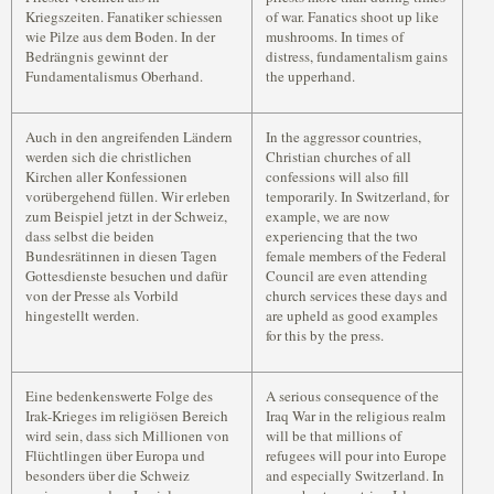
Kriegszeiten. Fanatiker schiessen
of war. Fanatics shoot up like
wie Pilze aus dem Boden. In der
mushrooms. In times of
Bedrängnis gewinnt der
distress, fundamentalism gains
Fundamentalismus Oberhand.
the upperhand.
Auch in den angreifenden Ländern
In the aggressor countries,
werden sich die christlichen
Christian churches of all
Kirchen aller Konfessionen
confessions will also fill
vorübergehend füllen. Wir erleben
temporarily. In Switzerland, for
zum Beispiel jetzt in der Schweiz,
example, we are now
dass selbst die beiden
experiencing that the two
Bundesrätinnen in diesen Tagen
female members of the Federal
Gottesdienste besuchen und dafür
Council are even attending
von der Presse als Vorbild
church services these days and
hingestellt werden.
are upheld as good examples
for this by the press.
Eine bedenkenswerte Folge des
A serious consequence of the
Irak-Krieges im religiösen Bereich
Iraq War in the religious realm
wird sein, dass sich Millionen von
will be that millions of
Flüchtlingen über Europa und
refugees will pour into Europe
besonders über die Schweiz
and especially Switzerland. In