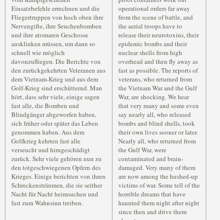
Einsatzbefehle errechnen und die
operational orders far away
Fliegertruppen von hoch oben ihre
from the scene of battle, and
Nervengifte, ihre Seuchenbomben
the aerial troops have to
und ihre atomaren Geschosse
release their neurotoxins, their
ausklinken müssen, um dann so
epidemic bombs and their
schnell wie möglich
nuclear shells from high
davonzufliegen. Die Berichte von
overhead and then fly away as
den zurückgekehrten Veteranen aus
fast as possible. The reports of
dem Vietnam-Krieg und aus dem
veterans, who returned from
Golf-Krieg sind erschütternd. Man
the Vietnam War and the Gulf
hört, dass sehr viele, einige sagen
War, are shocking. We hear
fast alle, die Bomben und
that very many and some even
Blindgänger abgeworfen haben,
say nearly all, who released
sich früher oder später das Leben
bombs and blind shells, took
genommen haben. Aus dem
their own lives sooner or later.
Golfkrieg kehrten fast alle
Nearly all, who returned from
verseucht und hirngeschädigt
the Gulf War, were
zurück. Sehr viele gehören nun zu
contaminated and brain-
den totgeschwiegenen Opfern des
damaged. Very many of them
Krieges. Einige berichten von ihren
are now among the hushed-up
Schreckensträumen, die sie seither
victims of war. Some tell of the
Nacht für Nacht heimsuchen und
horrible dreams that have
fast zum Wahnsinn treiben.
haunted them night after night
since then and drive them