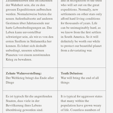
Zusammenleben und im Erkennen
and in recognition of the truth
der Wahrheit sein, die zu den
who will set out on the great
grossen Expeditionen aufbrechen
expeditions. Normally, new
werden. Normalerweise bieten die
settlements on other stars only
neuen Aufenthaltsorte auf anderen
afford hard living conditions
Gestirnen über Jahrtausende nur
for thousands of years. Life
harte Lebensbedingungen an. Das
can be unimaginably hard, as
Leben kann unvorstellbar
we know from the first settlers
schwieriger sein, als wir es von den
in South America. So it will
ersten Siedlern in Südamerika her
definitely be worth our while
kennen. Es lohnt sich deshalb
to protect our beautiful planet
unbedingt, unseren schönen
from a devastating war.
Planeten vor einem zerstörenden
Krieg zu bewahren.
Zehnte Wahnvorstellung:
Tenth Delusion:
Der Weltkrieg bringt das Ende aller
War will bring the end of all
Dinge
things
Es ist typisch für die angreifenden
It is typical for aggressor states
Staaten, dass viele in der
that many within the
Bevölkerung ihres Lebens
population have grown weary
überdrüssig geworden sind.
of life. Countless numbers of