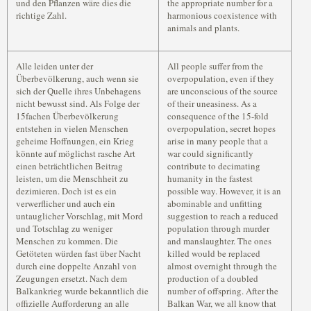
und den Pflanzen wäre dies die
the appropriate number for a
richtige Zahl.
harmonious coexistence with
animals and plants.
Alle leiden unter der
All people suffer from the
Überbevölkerung, auch wenn sie
overpopulation, even if they
sich der Quelle ihres Unbehagens
are unconscious of the source
nicht bewusst sind. Als Folge der
of their uneasiness. As a
15fachen Überbevölkerung
consequence of the 15-fold
entstehen in vielen Menschen
overpopulation, secret hopes
geheime Hoffnungen, ein Krieg
arise in many people that a
könnte auf möglichst rasche Art
war could significantly
einen beträchtlichen Beitrag
contribute to decimating
leisten, um die Menschheit zu
humanity in the fastest
dezimieren. Doch ist es ein
possible way. However, it is an
verwerflicher und auch ein
abominable and unfitting
untauglicher Vorschlag, mit Mord
suggestion to reach a reduced
und Totschlag zu weniger
population through murder
Menschen zu kommen. Die
and manslaughter. The ones
Getöteten würden fast über Nacht
killed would be replaced
durch eine doppelte Anzahl von
almost overnight through the
Zeugungen ersetzt. Nach dem
production of a doubled
Balkankrieg wurde bekanntlich die
number of offspring. After the
offizielle Aufforderung an alle
Balkan War, we all know that