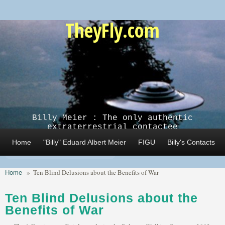
Skip to main content
TheyFly.com
Billy Meier : The only authentic
extraterrestrial contactee
Home
"Billy" Eduard Albert Meier
FIGU
Billy's Contacts
Home
»
Ten Blind Delusions about the Benefits of War
Ten Blind Delusions about the
Benefits of War