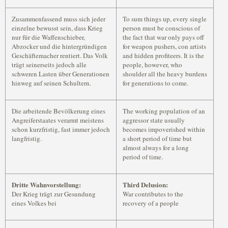
Zusammenfassend muss sich jeder
To sum things up, every single
einzelne bewusst sein, dass Krieg
person must be conscious of
nur für die Waffenschieber,
the fact that war only pays off
Abzocker und die hintergründigen
for weapon pushers, con artists
Geschäftemacher rentiert. Das Volk
and hidden profiteers. It is the
trägt seinerseits jedoch alle
people, however, who
schweren Lasten über Generationen
shoulder all the heavy burdens
hinweg auf seinen Schultern.
for generations to come.
Die arbeitende Bevölkerung eines
The working population of an
Angreiferstaates verarmt meistens
aggressor state usually
schon kurzfristig, fast immer jedoch
becomes impoverished within
langfristig.
a short period of time but
almost always for a long
period of time.
Dritte Wahnvorstellung:
Third Delusion:
Der Krieg trägt zur Gesundung
War contributes to the
eines Volkes bei
recovery of a people