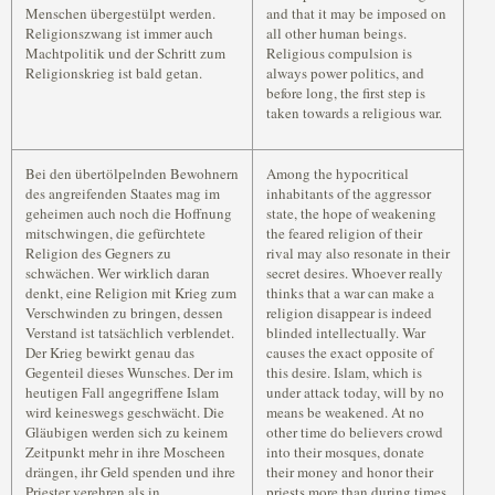
Menschen übergestülpt werden.
and that it may be imposed on
Religionszwang ist immer auch
all other human beings.
Machtpolitik und der Schritt zum
Religious compulsion is
Religionskrieg ist bald getan.
always power politics, and
before long, the first step is
taken towards a religious war.
Bei den übertölpelnden Bewohnern
Among the hypocritical
des angreifenden Staates mag im
inhabitants of the aggressor
geheimen auch noch die Hoffnung
state, the hope of weakening
mitschwingen, die gefürchtete
the feared religion of their
Religion des Gegners zu
rival may also resonate in their
schwächen. Wer wirklich daran
secret desires. Whoever really
denkt, eine Religion mit Krieg zum
thinks that a war can make a
Verschwinden zu bringen, dessen
religion disappear is indeed
Verstand ist tatsächlich verblendet.
blinded intellectually. War
Der Krieg bewirkt genau das
causes the exact opposite of
Gegenteil dieses Wunsches. Der im
this desire. Islam, which is
heutigen Fall angegriffene Islam
under attack today, will by no
wird keineswegs geschwächt. Die
means be weakened. At no
Gläubigen werden sich zu keinem
other time do believers crowd
Zeitpunkt mehr in ihre Moscheen
into their mosques, donate
drängen, ihr Geld spenden und ihre
their money and honor their
Priester verehren als in
priests more than during times