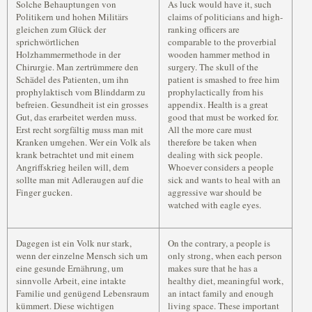
Solche Behauptungen von
As luck would have it, such
Politikern und hohen Militärs
claims of politicians and high-
gleichen zum Glück der
ranking officers are
sprichwörtlichen
comparable to the proverbial
Holzhammermethode in der
wooden hammer method in
Chirurgie. Man zertrümmere den
surgery. The skull of the
Schädel des Patienten, um ihn
patient is smashed to free him
prophylaktisch vom Blinddarm zu
prophylactically from his
befreien. Gesundheit ist ein grosses
appendix. Health is a great
Gut, das erarbeitet werden muss.
good that must be worked for.
Erst recht sorgfältig muss man mit
All the more care must
Kranken umgehen. Wer ein Volk als
therefore be taken when
krank betrachtet und mit einem
dealing with sick people.
Angriffskrieg heilen will, dem
Whoever considers a people
sollte man mit Adleraugen auf die
sick and wants to heal with an
Finger gucken.
aggressive war should be
watched with eagle eyes.
Dagegen ist ein Volk nur stark,
On the contrary, a people is
wenn der einzelne Mensch sich um
only strong, when each person
eine gesunde Ernährung, um
makes sure that he has a
sinnvolle Arbeit, eine intakte
healthy diet, meaningful work,
Familie und genügend Lebensraum
an intact family and enough
kümmert. Diese wichtigen
living space. These important