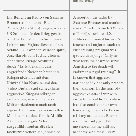
almost crazy.
Ein Bericht im Radio von Susanne
A report on the radio by
Brunner und einer in „Facts",
Susanne Brunner and another
Zürich, (März 2003) zeigen, wie die
one in “Facts”, Zurich, (March
US-Soldaten für den Krieg geschult
of 2003) show how U.S.
werden. Dort steht das Wort eines
soldiers are trained for war. A
Lehrers und Majors dieser elitären
teacher and major of such an
Schule: "Nur wer den Wunsch spürt,
elite training program was
Amerika bis zum Tod zu dienen,
quoted as saying: “Only he
steht diese strenge Schulung
who feels the desire to serve
durch." Es ist bekannt, dass
America to the death will
angreifende Nationen heute ihre
endure this rigid training”. It
Krieger nicht nur mit dem
is known that aggressor
Kriminalfilm-Konsum und den
nations today not only prepare
Video-Brutalos auf schreckliche
their warriors for the horribly
aggressive Kriegshandlungen
aggressive acts of war with
vorbereiten, sondern dafür in
crime films and brutal videos
Militär-Akademien auch noch
but also conduct their own
eigene Härtetrainings veranstalten.
hardening courses for this in
Man bedenke, dass für die Militär-
military academies. Bear in
Akademie nur gute Schüler
mind that only good students
ausgewählt werden, die sich
are chosen for the military
höchstwahrscheinlich, ohne eine
academy who most likely