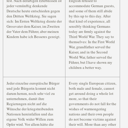
fest. Nach derartigen Erlebnissen ist
English refused to
jeder vernünftig denkende
accommodate German guests,
Deutsche heute entschieden gegen
and some of them still abide
den Dritten Weltkrieg. Sie sagen
by this up to this day. After
sich: Im Ersten Weltkrieg diente der
that kind of experience, all
Grossvater dem Kaiser, im Zweiten
sensibly thinking Germans
der Vater dem Führer, aber meinen
today are firmly against the
Kindern habe ich Besseres gezeigt.
Third World War. They say to
themselves: In the First World
War, grandfather served the
Kaiser, and in the Second
World War, father served the
Führer, but I have shown my
children a better way.
Jeder einzelne europäische Bürger
Every single European citizen,
und jede Bürgerin kommt nicht
both male and female, cannot
darum herum, noch sehr viel zu
get around doing a whole lot
unternehmen, damit ihre
more, so that their
Regierungen nicht auf die
governments do not fall for the
Wünsche der kriegstreibenden
wishes of warmongering
Nationen hereinfallen und das
nations and their own people
eigene Volk wider Willen zum
do not become victims against
Opfer wird. Vor allem hätte die
their will. More than any other