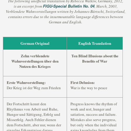
The following unofficial translation by Rebecca Walkiw, Germany, 2012,
FIGU-Special Bulletin No. 04
is an excerpt from
, March, 2003,
Verblendete Wahnvorstellungen written by Johannes Bärtschi, Switzerland,
contains errors due to the insurmountable language differences between
German and English.
German Original
English Translation
Zehn verblendete
Ten Blind Illusions about the
Wahnvorstellungen über den
Benefits of War
Nutzen des Krieges
Erste Wahnvorstellung:
First Delusion:
Der Krieg ist der Weg zum Frieden
War is the way to peace
Der Fortschritt kennt den
Progress knows the rhythm of
Rhythmus von Arbeit und Ruhe,
work and rest, hunger and
Hunger und Sättigung, Erfolg und
satiation, success and failure.
Misserfolg. Auch Fehler dienen
Mistakes also serve progress,
dem Fortschritt, aber nur, wenn der
but only when the individual
einzelne Erkenntnisse daraus
gains knowledge from them