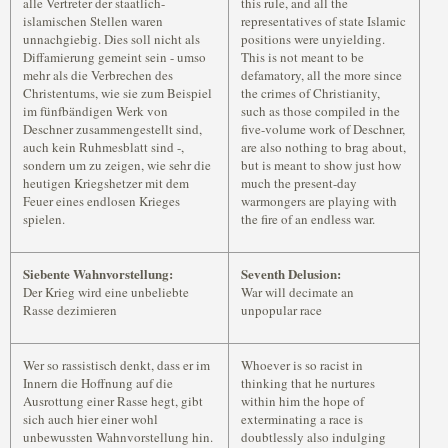
alle Vertreter der staatlich-
this rule, and all the
islamischen Stellen waren
representatives of state Islamic
unnachgiebig. Dies soll nicht als
positions were unyielding.
Diffamierung gemeint sein - umso
This is not meant to be
mehr als die Verbrechen des
defamatory, all the more since
Christentums, wie sie zum Beispiel
the crimes of Christianity,
im fünfbändigen Werk von
such as those compiled in the
Deschner zusammengestellt sind,
five-volume work of Deschner,
auch kein Ruhmesblatt sind -,
are also nothing to brag about,
sondern um zu zeigen, wie sehr die
but is meant to show just how
heutigen Kriegshetzer mit dem
much the present-day
Feuer eines endlosen Krieges
warmongers are playing with
spielen.
the fire of an endless war.
Siebente Wahnvorstellung:
Seventh Delusion:
Der Krieg wird eine unbeliebte
War will decimate an
Rasse dezimieren
unpopular race
Wer so rassistisch denkt, dass er im
Whoever is so racist in
Innern die Hoffnung auf die
thinking that he nurtures
Ausrottung einer Rasse hegt, gibt
within him the hope of
sich auch hier einer wohl
exterminating a race is
unbewussten Wahnvorstellung hin.
doubtlessly also indulging