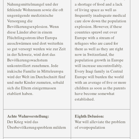
Nahungsmittelmangel und der
a shortage of food and a lack
fehlende Wohnraum sowie die oft
of living space as well as
ungenügende medizinische
frequently inadequate medical
Versorgung die
care slow down the population
Bevölkerungsexplosion. Wenn
explosion. However, if these
diese Länder aber in einem
countries sprawl out over
Flüchtlingsstrom über Europa
Europe with a stream of
ausschwärmen und dort weiterhin
refugees who are cared for
so gut versorgt werden wie zur Zeit
there as well as they are right
in der Schweiz, wird dort das
now in Switzerland, the
Bevölkerungswachstum
population growth in Europe
unkontrolliert zunehmen. Jede
will increase uncontrollably.
irakische Familie in Mitteleuropa
Every Iraqi family in Central
wird der Welt im Durchschnitt fünf
Europe will burden the world
und mehr Kinder zumuten, sobald
with an average of five or more
sich die Eltern einigermassen
children as soon as the parents
etabliert haben.
have become somewhat
established.
Achte Wahnvorstellung:
Eighth Delusion:
Der Krieg wird das
War will alleviate the problem
Überbevölkerungsproblem mildern
of overpopulation