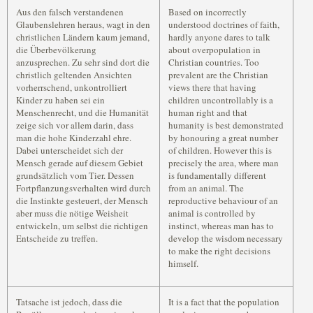
Aus den falsch verstandenen
Based on incorrectly
Glaubenslehren heraus, wagt in den
understood doctrines of faith,
christlichen Ländern kaum jemand,
hardly anyone dares to talk
die Überbevölkerung
about overpopulation in
anzusprechen. Zu sehr sind dort die
Christian countries. Too
christlich geltenden Ansichten
prevalent are the Christian
vorherrschend, unkontrolliert
views there that having
Kinder zu haben sei ein
children uncontrollably is a
Menschenrecht, und die Humanität
human right and that
zeige sich vor allem darin, dass
humanity is best demonstrated
man die hohe Kinderzahl ehre.
by honouring a great number
Dabei unterscheidet sich der
of children. However this is
Mensch gerade auf diesem Gebiet
precisely the area, where man
grundsätzlich vom Tier. Dessen
is fundamentally different
Fortpflanzungsverhalten wird durch
from an animal. The
die Instinkte gesteuert, der Mensch
reproductive behaviour of an
aber muss die nötige Weisheit
animal is controlled by
entwickeln, um selbst die richtigen
instinct, whereas man has to
Entscheide zu treffen.
develop the wisdom necessary
to make the right decisions
himself.
Tatsache ist jedoch, dass die
It is a fact that the population