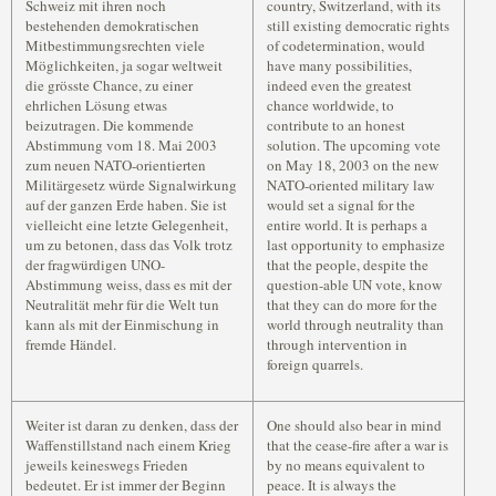
Schweiz mit ihren noch
country, Switzerland, with its
bestehenden demokratischen
still existing democratic rights
Mitbestimmungsrechten viele
of codetermination, would
Möglichkeiten, ja sogar weltweit
have many possibilities,
die grösste Chance, zu einer
indeed even the greatest
ehrlichen Lösung etwas
chance worldwide, to
beizutragen. Die kommende
contribute to an honest
Abstimmung vom 18. Mai 2003
solution. The upcoming vote
zum neuen NATO-orientierten
on May 18, 2003 on the new
Militärgesetz würde Signalwirkung
NATO-oriented military law
auf der ganzen Erde haben. Sie ist
would set a signal for the
vielleicht eine letzte Gelegenheit,
entire world. It is perhaps a
um zu betonen, dass das Volk trotz
last opportunity to emphasize
der fragwürdigen UNO-
that the people, despite the
Abstimmung weiss, dass es mit der
question-able UN vote, know
Neutralität mehr für die Welt tun
that they can do more for the
kann als mit der Einmischung in
world through neutrality than
fremde Händel.
through intervention in
foreign quarrels.
Weiter ist daran zu denken, dass der
One should also bear in mind
Waffenstillstand nach einem Krieg
that the cease-fire after a war is
jeweils keineswegs Frieden
by no means equivalent to
bedeutet. Er ist immer der Beginn
peace. It is always the