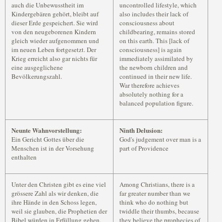
auch die Unbewusstheit im
uncontrolled lifestyle, which
Kindergebären gehört, bleibt auf
also includes their lack of
dieser Erde gespeichert. Sie wird
consciousness about
von den neugeborenen Kindern
childbearing, remains stored
gleich wieder aufgenommen und
on this earth. This [lack of
im neuen Leben fortgesetzt. Der
consciousness] is again
Krieg erreicht also gar nichts für
immediately assimilated by
eine ausgeglichene
the newborn children and
Bevölkerungszahl.
continued in their new life.
War therefore achieves
absolutely nothing for a
balanced population figure.
Neunte Wahnvorstellung:
Ninth Delusion:
Ein Gericht Gottes über die
God's judgement over man is a
Menschen ist in der Vorsehung
part of Providence
enthalten
Unter den Christen gibt es eine viel
Among Christians, there is a
grössere Zahl als wir denken, die
far greater number than we
ihre Hände in den Schoss legen,
think who do nothing but
weil sie glauben, die Prophetien der
twiddle their thumbs, because
Bibel würden in Erfüllung gehen,
they believe the prophecies of