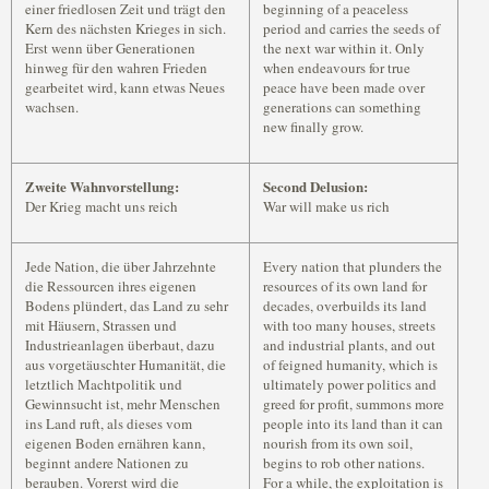
einer friedlosen Zeit und trägt den
beginning of a peaceless
Kern des nächsten Krieges in sich.
period and carries the seeds of
Erst wenn über Generationen
the next war within it. Only
hinweg für den wahren Frieden
when endeavours for true
gearbeitet wird, kann etwas Neues
peace have been made over
wachsen.
generations can something
new finally grow.
Zweite Wahnvorstellung:
Second Delusion:
Der Krieg macht uns reich
War will make us rich
Jede Nation, die über Jahrzehnte
Every nation that plunders the
die Ressourcen ihres eigenen
resources of its own land for
Bodens plündert, das Land zu sehr
decades, overbuilds its land
mit Häusern, Strassen und
with too many houses, streets
Industrieanlagen überbaut, dazu
and industrial plants, and out
aus vorgetäuschter Humanität, die
of feigned humanity, which is
letztlich Machtpolitik und
ultimately power politics and
Gewinnsucht ist, mehr Menschen
greed for profit, summons more
ins Land ruft, als dieses vom
people into its land than it can
eigenen Boden ernähren kann,
nourish from its own soil,
beginnt andere Nationen zu
begins to rob other nations.
berauben. Vorerst wird die
For a while, the exploitation is