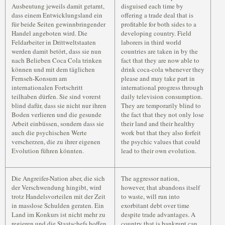
Ausbeutung jeweils damit getarnt,
disguised each time by
dass einem Entwicklungsland ein
offering a trade deal that is
für beide Seiten gewinnbringender
profitable for both sides to a
Handel angeboten wird. Die
developing country. Field
Feldarbeiter in Drittweltstaaten
laborers in third world
werden damit betört, dass sie nun
countries are taken in by the
nach Belieben Coca Cola trinken
fact that they are now able to
können und mit dem täglichen
drink coca-cola whenever they
Fernseh-Konsum am
please and may take part in
internationalen Fortschritt
international progress through
teilhaben dürfen. Sie sind vorerst
daily television consumption.
blind dafür, dass sie nicht nur ihren
They are temporarily blind to
Boden verlieren und die gesunde
the fact that they not only lose
Arbeit einbüssen, sondern dass sie
their land and their healthy
auch die psychischen Werte
work but that they also forfeit
verscherzen, die zu ihrer eigenen
the psychic values that could
Evolution führen könnten.
lead to their own evolution.
Die Angreifer-Nation aber, die sich
The aggressor nation,
der Verschwendung hingibt, wird
however, that abandons itself
trotz Handelsvorteilen mit der Zeit
to waste, will run into
in masslose Schulden geraten. Ein
exorbitant debt over time
Land im Konkurs ist nicht mehr zu
despite trade advantages. A
regieren und die Staatschefs hoffen,
country that is bankrupt can