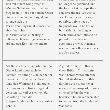
sich mit einem Krieg retten zu
no longer be governed, and
können. Selbst wenn es zu einem
the heads of state hope they
Sieg käme, bliebe auf beiden Seiten
can save themselves with a
ein Scherbenhaufen übrig, denn
war. Even if a victory were
solange sich die
possible, only a heap of
Verschwendungssucht immer noch
fragments would be left on
als erfreuliches
both sides, for as long as
Wirtschaftswachstum ausgibt,
wastefulness continues to be
nützen auch gewaltige Ressourcen
passed off as pleasant
auf anderen Kontinenten nichts.
economic growth, immense
resources on other continents
are also useless.
Als Beispiel diene Grossbritannien.
A good example of this is
Dieses Land stand nach dem
Great Britain. This country
Zweiten Weltkrieg als heldenhafter
was a heroic victor after the
Sieger da. Bis heute hat dieses
Second World War. To this
Land den Wohlstand nicht erreicht,
day, however, it has never
der ihm vor dem Krieg vergönnt
regained the prosperity it once
gewesen ist, weil es sich von der
enjoyed before the war,
Belastung durch die
because it has never been able
Kriegsschulden nicht mehr erholen
to recover from the burden of
konnte.
war debts.