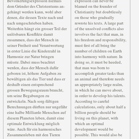
Bevölkerungsexplosion niemals
explosion can never be
dem Gründer des Christentums an-
blamed on the founder of
gehängt werden kann, wohl aber
Christianity but doubtlessly
denen, die dessen Texte nach und
on those who gradually
nach umgeschrieben haben.
rewrote his texts. A large part
Weiterhin hängt ein grosser Teil der
of the unsolved conflicts also
unlösbaren Konflikte damit
involves the fact that man, in
zusammen, dass der Mensch in
his freedom and responsibility,
seiner Freiheit und Verantwortung
must first of all bring the
in erster Linie die Kinderzahl in
number of children on Earth
Harmonie zur Natur bringen
into harmony with nature. In
müsste. Dabei muss beachtet
doing so, it must be heeded,
werden, dass der Mensch dafür
that man was born to
geboren ist, höhere Aufgaben zu
accomplish greater tasks than
bewältigen als das Tier und dass er
an animal and therefore needs
deshalb einen entsprechend
an appropriately large realm,
grossen Bewegungsraum braucht,
in which he can move about,
um seine Begabungen zu
in order to develop his talents.
entwickeln. Nach sorg-fältigen
According to careful
Berechnungen dürften nur ungefähr
calculations, only about half a
eine halbe Milliarde Menschen auf
billion people should be
diesem Planeten leben, damit eine
living on this planet, with
optimale Entwicklung möglich
which an optimal
wäre. Auch für ein harmonisches
development would be
Zusammenleben mit den Tieren
possible. This would also be