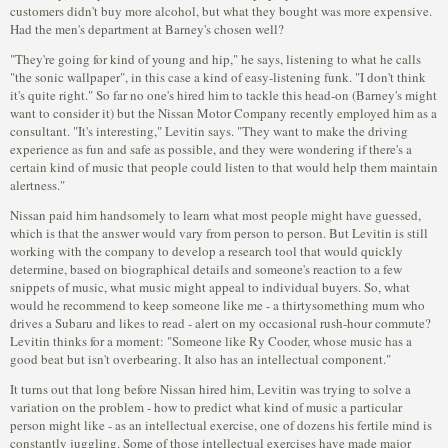
customers didn't buy more alcohol, but what they bought was more expensive.
Had the men's department at Barney's chosen well?
"They're going for kind of young and hip," he says, listening to what he calls
"the sonic wallpaper", in this case a kind of easy-listening funk. "I don't think
it's quite right." So far no one's hired him to tackle this head-on (Barney's might
want to consider it) but the Nissan Motor Company recently employed him as a
consultant. "It's interesting," Levitin says. "They want to make the driving
experience as fun and safe as possible, and they were wondering if there's a
certain kind of music that people could listen to that would help them maintain
alertness."
Nissan paid him handsomely to learn what most people might have guessed,
which is that the answer would vary from person to person. But Levitin is still
working with the company to develop a research tool that would quickly
determine, based on biographical details and someone's reaction to a few
snippets of music, what music might appeal to individual buyers. So, what
would he recommend to keep someone like me - a thirtysomething mum who
drives a Subaru and likes to read - alert on my occasional rush-hour commute?
Levitin thinks for a moment: "Someone like Ry Cooder, whose music has a
good beat but isn't overbearing. It also has an intellectual component."
It turns out that long before Nissan hired him, Levitin was trying to solve a
variation on the problem - how to predict what kind of music a particular
person might like - as an intellectual exercise, one of dozens his fertile mind is
constantly juggling. Some of those intellectual exercises have made major