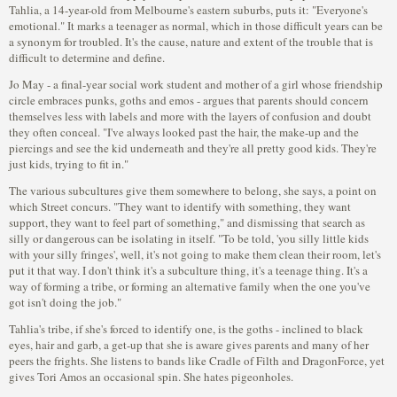
Tahlia, a 14-year-old from Melbourne's eastern suburbs, puts it: "Everyone's
emotional." It marks a teenager as normal, which in those difficult years can be
a synonym for troubled. It's the cause, nature and extent of the trouble that is
difficult to determine and define.
Jo May - a final-year social work student and mother of a girl whose friendship
circle embraces punks, goths and emos - argues that parents should concern
themselves less with labels and more with the layers of confusion and doubt
they often conceal. "I've always looked past the hair, the make-up and the
piercings and see the kid underneath and they're all pretty good kids. They're
just kids, trying to fit in."
The various subcultures give them somewhere to belong, she says, a point on
which Street concurs. "They want to identify with something, they want
support, they want to feel part of something," and dismissing that search as
silly or dangerous can be isolating in itself. "To be told, 'you silly little kids
with your silly fringes', well, it's not going to make them clean their room, let's
put it that way. I don't think it's a subculture thing, it's a teenage thing. It's a
way of forming a tribe, or forming an alternative family when the one you've
got isn't doing the job."
Tahlia's tribe, if she's forced to identify one, is the goths - inclined to black
eyes, hair and garb, a get-up that she is aware gives parents and many of her
peers the frights. She listens to bands like Cradle of Filth and DragonForce, yet
gives Tori Amos an occasional spin. She hates pigeonholes.