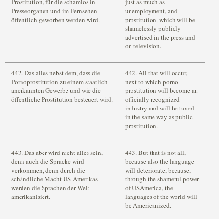
Prostitution, für die schamlos in
just as much as
Presseorganen und im Fernsehen
unemployment, and
öffentlich geworben werden wird.
prostitution, which will be
shamelessly publicly
advertised in the press and
on television.
442. Das alles nebst dem, dass die
442. All that will occur,
Pornoprostitution zu einem staatlich
next to which porno-
anerkannten Gewerbe und wie die
prostitution will become an
öffentliche Prostitution besteuert wird.
officially recognized
industry and will be taxed
in the same way as public
prostitution.
443. Das aber wird nicht alles sein,
443. But that is not all,
denn auch die Sprache wird
because also the language
verkommen, denn durch die
will deteriorate, because,
schändliche Macht US-Amerikas
through the shameful power
werden die Sprachen der Welt
of USAmerica, the
amerikanisiert.
languages of the world will
be Americanized.