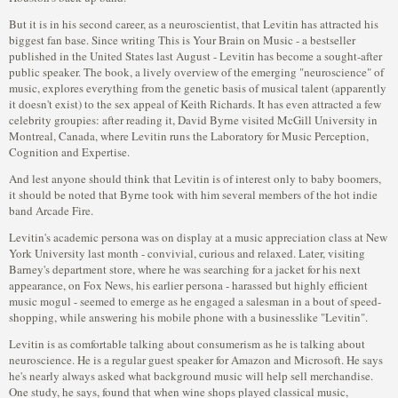
But it is in his second career, as a neuroscientist, that Levitin has attracted his
biggest fan base. Since writing This is Your Brain on Music - a bestseller
published in the United States last August - Levitin has become a sought-after
public speaker. The book, a lively overview of the emerging "neuroscience" of
music, explores everything from the genetic basis of musical talent (apparently
it doesn't exist) to the sex appeal of Keith Richards. It has even attracted a few
celebrity groupies: after reading it, David Byrne visited McGill University in
Montreal, Canada, where Levitin runs the Laboratory for Music Perception,
Cognition and Expertise.
And lest anyone should think that Levitin is of interest only to baby boomers,
it should be noted that Byrne took with him several members of the hot indie
band Arcade Fire.
Levitin's academic persona was on display at a music appreciation class at New
York University last month - convivial, curious and relaxed. Later, visiting
Barney's department store, where he was searching for a jacket for his next
appearance, on Fox News, his earlier persona - harassed but highly efficient
music mogul - seemed to emerge as he engaged a salesman in a bout of speed-
shopping, while answering his mobile phone with a businesslike "Levitin".
Levitin is as comfortable talking about consumerism as he is talking about
neuroscience. He is a regular guest speaker for Amazon and Microsoft. He says
he's nearly always asked what background music will help sell merchandise.
One study, he says, found that when wine shops played classical music,