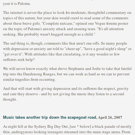
year it is Paloma.
The internet is never the place to look for moderate, thoughtful commentary on
topics of this nature, but your skin would crawl to read some of the comments
about these brave girls. "Complete nutcase," opined one Vogue forums poster
on the topic of Paloma's anxiety attack and ensuing tears. "It's all attention
seeking. She probably wasn't hugged enough as a child."
The sad thing is, though, comments like that aren't one-offs. So many people
with depression or anxiety are told to "cheer up", "have a good night's sleep" or
"get over it". With attitudes like that circulating, is it any wonder so few
sufferers seek help?
We will never know exactly what drove Stephanie and Jodie to take that fateful
trip into the Dandenong Ranges, but we can work as hard as we can to prevent
similar tragedies from occurring.
And that will start with giving depression and its sufferers the respect, gravity
and care they deserve - and by not giving the music they listen to a second
thought.
Music takes another trip down the scapegoat road
, April 26, 2007
As night fell at the Sydney Big Day Out, [see * below] a black parade of mostly
thin, androgynous looking teenagers streamed into the main stage arena. From