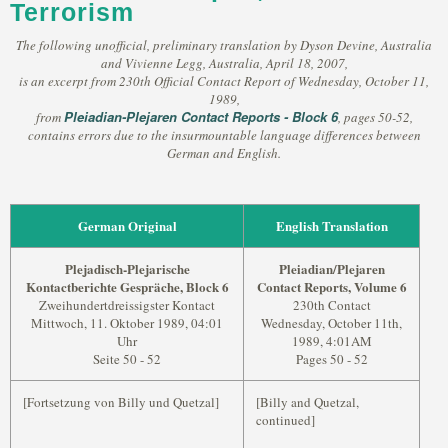
Terrorism
The following unofficial, preliminary translation by Dyson Devine, Australia
and Vivienne Legg, Australia, April 18, 2007,
is an excerpt from 230th Official Contact Report of Wednesday, October 11,
1989,
Pleiadian-Plejaren Contact Reports - Block 6
from
, pages 50-52,
contains errors due to the insurmountable language differences between
German and English.
German Original
English Translation
Plejadisch-Plejarische
Pleiadian/Plejaren
Kontactberichte Gespräche, Block 6
Contact Reports, Volume 6
Zweihundertdreissigster Kontact
230th Contact
Mittwoch, 11. Oktober 1989, 04:01
Wednesday, October 11th,
Uhr
1989, 4:01AM
Seite 50 - 52
Pages 50 - 52
[Fortsetzung von Billy und Quetzal]
[Billy and Quetzal,
continued]