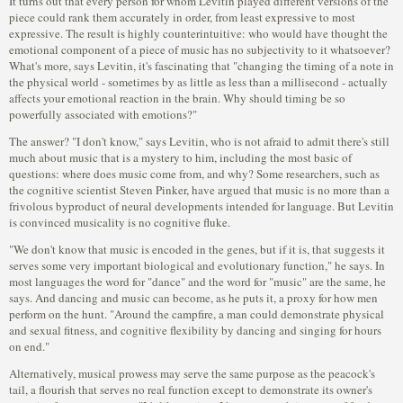
It turns out that every person for whom Levitin played different versions of the
piece could rank them accurately in order, from least expressive to most
expressive. The result is highly counterintuitive: who would have thought the
emotional component of a piece of music has no subjectivity to it whatsoever?
What's more, says Levitin, it's fascinating that "changing the timing of a note in
the physical world - sometimes by as little as less than a millisecond - actually
affects your emotional reaction in the brain. Why should timing be so
powerfully associated with emotions?"
The answer? "I don't know," says Levitin, who is not afraid to admit there's still
much about music that is a mystery to him, including the most basic of
questions: where does music come from, and why? Some researchers, such as
the cognitive scientist Steven Pinker, have argued that music is no more than a
frivolous byproduct of neural developments intended for language. But Levitin
is convinced musicality is no cognitive fluke.
"We don't know that music is encoded in the genes, but if it is, that suggests it
serves some very important biological and evolutionary function," he says. In
most languages the word for "dance" and the word for "music" are the same, he
says. And dancing and music can become, as he puts it, a proxy for how men
perform on the hunt. "Around the campfire, a man could demonstrate physical
and sexual fitness, and cognitive flexibility by dancing and singing for hours
on end."
Alternatively, musical prowess may serve the same purpose as the peacock's
tail, a flourish that serves no real function except to demonstrate its owner's