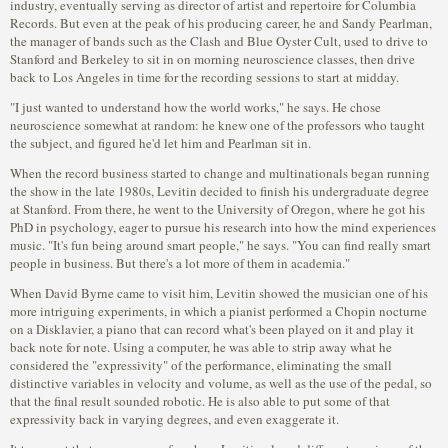
industry, eventually serving as director of artist and repertoire for Columbia
Records. But even at the peak of his producing career, he and Sandy Pearlman,
the manager of bands such as the Clash and Blue Oyster Cult, used to drive to
Stanford and Berkeley to sit in on morning neuroscience classes, then drive
back to Los Angeles in time for the recording sessions to start at midday.
"I just wanted to understand how the world works," he says. He chose
neuroscience somewhat at random: he knew one of the professors who taught
the subject, and figured he'd let him and Pearlman sit in.
When the record business started to change and multinationals began running
the show in the late 1980s, Levitin decided to finish his undergraduate degree
at Stanford. From there, he went to the University of Oregon, where he got his
PhD in psychology, eager to pursue his research into how the mind experiences
music. "It's fun being around smart people," he says. "You can find really smart
people in business. But there's a lot more of them in academia."
When David Byrne came to visit him, Levitin showed the musician one of his
more intriguing experiments, in which a pianist performed a Chopin nocturne
on a Disklavier, a piano that can record what's been played on it and play it
back note for note. Using a computer, he was able to strip away what he
considered the "expressivity" of the performance, eliminating the small
distinctive variables in velocity and volume, as well as the use of the pedal, so
that the final result sounded robotic. He is also able to put some of that
expressivity back in varying degrees, and even exaggerate it.