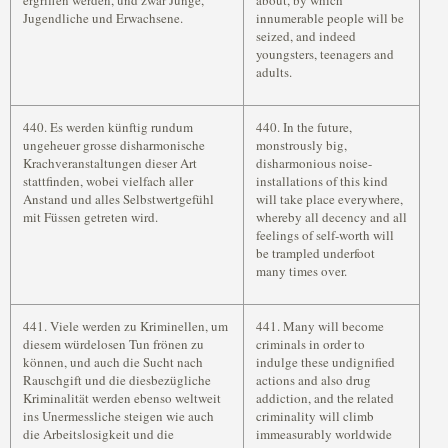
ergriffen werden, und zwar Junge,
about, by which
Jugendliche und Erwachsene.
innumerable people will be
seized, and indeed
youngsters, teenagers and
adults.
440. Es werden künftig rundum
440. In the future,
ungeheuer grosse disharmonische
monstrously big,
Krachveranstaltungen dieser Art
disharmonious noise-
stattfinden, wobei vielfach aller
installations of this kind
Anstand und alles Selbstwertgefühl
will take place everywhere,
mit Füssen getreten wird.
whereby all decency and all
feelings of self-worth will
be trampled underfoot
many times over.
441. Viele werden zu Kriminellen, um
441. Many will become
diesem würdelosen Tun frönen zu
criminals in order to
können, und auch die Sucht nach
indulge these undignified
Rauschgift und die diesbezügliche
actions and also drug
Kriminalität werden ebenso weltweit
addiction, and the related
ins Unermessliche steigen wie auch
criminality will climb
die Arbeitslosigkeit und die
immeasurably worldwide