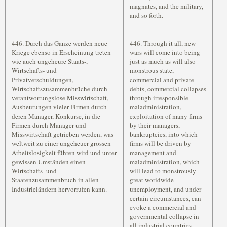
magnates, and the military,
and so forth.
446. Durch das Ganze werden neue
446. Through it all, new
Kriege ebenso in Erscheinung treten
wars will come into being
wie auch ungeheure Staats-,
just as much as will also
Wirtschafts- und
monstrous state,
Privatverschuldungen,
commercial and private
Wirtschaftszusammenbrüche durch
debts, commercial collapses
verantwortungslose Misswirtschaft,
through irresponsible
Ausbeutungen vieler Firmen durch
maladministration,
deren Manager, Konkurse, in die
exploitation of many firms
Firmen durch Manager und
by their managers,
Misswirtschaft getrieben werden, was
bankruptcies, into which
weltweit zu einer ungeheuer grossen
firms will be driven by
Arbeitslosigkeit führen wird und unter
management and
gewissen Umständen einen
maladministration, which
Wirtschafts- und
will lead to monstrously
Staatenzusammenbruch in allen
great worldwide
Industrieländern hervorrufen kann.
unemployment, and under
certain circumstances, can
evoke a commercial and
governmental collapse in
all industrial countries.