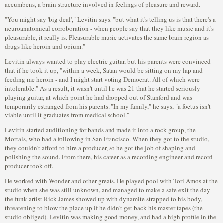
accumbens, a brain structure involved in feelings of pleasure and reward.
"You might say 'big deal'," Levitin says, "but what it's telling us is that there's a
neuroanatomical corroboration - when people say that they like music and it's
pleasurable, it really is. Pleasurable music activates the same brain region as
drugs like heroin and opium."
Levitin always wanted to play electric guitar, but his parents were convinced
that if he took it up, "within a week, Satan would be sitting on my lap and
feeding me heroin - and I might start voting Democrat. All of which were
intolerable." As a result, it wasn't until he was 21 that he started seriously
playing guitar, at which point he had dropped out of Stanford and was
temporarily estranged from his parents. "In my family," he says, "a foetus isn't
viable until it graduates from medical school."
Levitin started auditioning for bands and made it into a rock group, the
Mortals, who had a following in San Francisco. When they got to the studio,
they couldn't afford to hire a producer, so he got the job of shaping and
polishing the sound. From there, his career as a recording engineer and record
producer took off.
He worked with Wonder and other greats. He played pool with Tori Amos at the
studio when she was still unknown, and managed to make a safe exit the day
the funk artist Rick James showed up with dynamite strapped to his body,
threatening to blow the place up if he didn't get back his master tapes (the
studio obliged). Levitin was making good money, and had a high profile in the