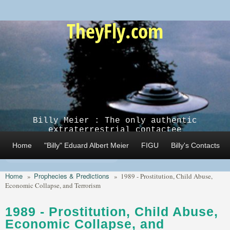
Skip to main content
TheyFly.com
Billy Meier : The only authentic
extraterrestrial contactee
Home
"Billy" Eduard Albert Meier
FIGU
Billy's Contacts
Home
Prophecies & Predictions
»
»
1989 - Prostitution, Child Abuse,
Economic Collapse, and Terrorism
1989 - Prostitution, Child Abuse,
Economic Collapse, and