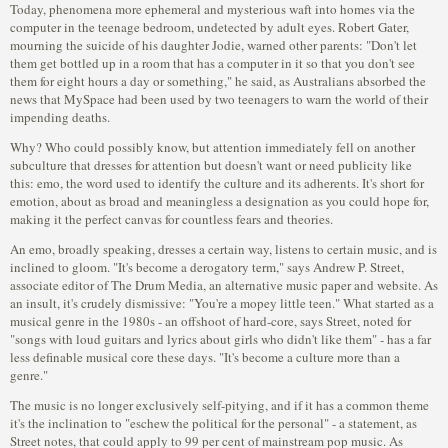
Today, phenomena more ephemeral and mysterious waft into homes via the
computer in the teenage bedroom, undetected by adult eyes. Robert Gater,
mourning the suicide of his daughter Jodie, warned other parents: "Don't let
them get bottled up in a room that has a computer in it so that you don't see
them for eight hours a day or something," he said, as Australians absorbed the
news that MySpace had been used by two teenagers to warn the world of their
impending deaths.
Why? Who could possibly know, but attention immediately fell on another
subculture that dresses for attention but doesn't want or need publicity like
this: emo, the word used to identify the culture and its adherents. It's short for
emotion, about as broad and meaningless a designation as you could hope for,
making it the perfect canvas for countless fears and theories.
An emo, broadly speaking, dresses a certain way, listens to certain music, and is
inclined to gloom. "It's become a derogatory term," says Andrew P. Street,
associate editor of The Drum Media, an alternative music paper and website. As
an insult, it's crudely dismissive: "You're a mopey little teen." What started as a
musical genre in the 1980s - an offshoot of hard-core, says Street, noted for
"songs with loud guitars and lyrics about girls who didn't like them" - has a far
less definable musical core these days. "It's become a culture more than a
genre."
The music is no longer exclusively self-pitying, and if it has a common theme
it's the inclination to "eschew the political for the personal" - a statement, as
Street notes, that could apply to 99 per cent of mainstream pop music. As