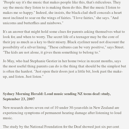
"People say it's the music that makes people like this, that's ridiculous. They
say the music they listen to is making them do this. But the music I listen to
makes me so happy." Indeed, she insists, the black-clad shell conceals a heart
most inclined to soar on the wings of fairies. "I love fairies," she says. "And
unicorns and butterflies and rainbows."
It's an answer that might hold some clues for parents asking themselves what to
look for, and when to worry. The secret life of a teenager may be the core of
their joy as much as a key to their misery. Black eyeliner need not discount the
possibility of a silver lining. "These cultures can be very positive," says Street.
"The kids are not alone, it gives them something to belong to."
Jo May, who had Stephanie Gestier in her home twice in recent months, says
the most useful thing parents can do is the thing that should be the simplest but
is often the hardest. "Just open their doors just a little bit, look past the make-
up, and listen. Just listen."
Sydney Morning Herald: Loud music sending NZ teens deaf: study,
September 23, 2007
New research shows seven out of 10 under 30-year-olds in New Zealand are
experiencing symptoms of permanent hearing damage after listening to loud
music.
The study by the National Foundation for the Deaf showed just six per cent