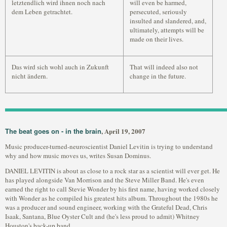
letztendlich wird ihnen noch nach
will even be harmed,
dem Leben getrachtet.
persecuted, seriously
insulted and slandered, and,
ultimately, attempts will be
made on their lives.
Das wird sich wohl auch in Zukunft
That will indeed also not
nicht ändern.
change in the future.
The beat goes on - in the brain
, April 19, 2007
Music producer-turned-neuroscientist Daniel Levitin is trying to understand
why and how music moves us, writes Susan Dominus.
DANIEL LEVITIN is about as close to a rock star as a scientist will ever get. He
has played alongside Van Morrison and the Steve Miller Band. He's even
earned the right to call Stevie Wonder by his first name, having worked closely
with Wonder as he compiled his greatest hits album. Throughout the 1980s he
was a producer and sound engineer, working with the Grateful Dead, Chris
Isaak, Santana, Blue Oyster Cult and (he's less proud to admit) Whitney
Houston's back-up band.