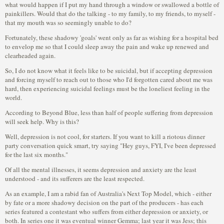
what would happen if I put my hand through a window or swallowed a bottle of
painkillers. Would that do the talking - to my family, to my friends, to myself -
that my mouth was so seemingly unable to do?
Fortunately, these shadowy 'goals' went only as far as wishing for a hospital bed
to envelop me so that I could sleep away the pain and wake up renewed and
clearheaded again.
So, I do not know what it feels like to be suicidal, but if accepting depression
and forcing myself to reach out to those who I'd forgotten cared about me was
hard, then experiencing suicidal feelings must be the loneliest feeling in the
world.
According to Beyond Blue, less than half of people suffering from depression
will seek help. Why is this?
Well, depression is not cool, for starters. If you want to kill a riotous dinner
party conversation quick smart, try saying "Hey guys, FYI, I've been depressed
for the last six months."
Of all the mental illnesses, it seems depression and anxiety are the least
understood - and its sufferers are the least respected.
As an example, I am a rabid fan of Australia's Next Top Model, which - either
by fate or a more shadowy decision on the part of the producers - has each
series featured a contestant who suffers from either depression or anxiety, or
both. In series one it was eventual winner Gemma; last year it was Jess; this