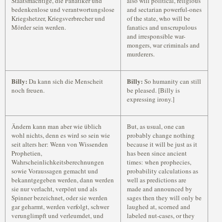
Staatsmächtige, die Fanatiker und
also will political, religious
bedenkenlose und verantwortungslose
and sectarian powerful-ones
Kriegshetzer, Kriegsverbrecher und
of the state, who will be
Mörder sein werden.
fanatics and unscrupulous
and irresponsible war-
mongers, war criminals and
murderers.
Billy:
Billy:
Da kann sich die Menscheit
So humanity can still
noch freuen.
be pleased. [Billy is
expressing irony.]
Ändern kann man aber wie üblich
But, as usual, one can
wohl nichts, denn es wird so sein wie
probably change nothing
seit alters her: Wenn von Wissenden
because it will be just as it
Prophetien,
has been since ancient
Wahrscheinlichkeitsberechnungen
times: when prophecies,
sowie Voraussagen gemacht und
probability calculations as
bekanntgegeben werden, dann werden
well as predictions are
sie nur verlacht, verpönt und als
made and announced by
Spinner bezeichnet, oder sie werden
sages then they will only be
gar geharmt, werden verfolgt, schwer
laughed at, scorned and
verunglimpft und verleumdet, und
labeled nut-cases, or they