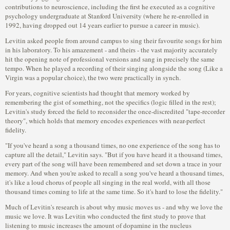
contributions to neuroscience, including the first he executed as a cognitive
psychology undergraduate at Stanford University (where he re-enrolled in
1992, having dropped out 14 years earlier to pursue a career in music).
Levitin asked people from around campus to sing their favourite songs for him
in his laboratory. To his amazement - and theirs - the vast majority accurately
hit the opening note of professional versions and sang in precisely the same
tempo. When he played a recording of their singing alongside the song (Like a
Virgin was a popular choice), the two were practically in synch.
For years, cognitive scientists had thought that memory worked by
remembering the gist of something, not the specifics (logic filled in the rest);
Levitin's study forced the field to reconsider the once-discredited "tape-recorder
theory", which holds that memory encodes experiences with near-perfect
fidelity.
"If you've heard a song a thousand times, no one experience of the song has to
capture all the detail," Levitin says. "But if you have heard it a thousand times,
every part of the song will have been remembered and set down a trace in your
memory. And when you're asked to recall a song you've heard a thousand times,
it's like a loud chorus of people all singing in the real world, with all those
thousand times coming to life at the same time. So it's hard to lose the fidelity."
Much of Levitin's research is about why music moves us - and why we love the
music we love. It was Levitin who conducted the first study to prove that
listening to music increases the amount of dopamine in the nucleus