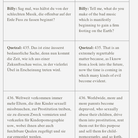
Billy:
Billy:
Sag mal, was hältst du von der
Tell me, what do you
schlechten Musik, die offenbar auf der
make of the bad music
Erde Fuss zu fassen beginnt?
which is manifestly
beginning to gain a firm
footing on the Earth?
Quetzal:
Quetzal:
435. Das ist eine äusserst
435. That is an
bedauerliche Sache, denn nun kommt
extremely regrettable
die Zeit, wie ich aus einer
matter because, as I know
Zukunftsschau weiss, in der vielerlei
from a look into the future,
Übel in Erscheinung treten wird.
now the time is coming in
which many kinds of evil
become evident.
436. Weltweit verkommen immer
436. Worldwide, more and
mehr Eltern, die ihre Kinder sexuell
more parents become
missbrauchen, zur Prostitution treiben,
depraved, who sexually
sie zu diesem Zweck vermieten und
abuse their children, drive
verkaufen für Kinderpornographie
them into prostitution, rent
usw., wobei ihnen aber auch
them out for this purpose
furchtbare Qualen zugefügt und sie
and sell them for child-
gar ermordet werden.
pornography, and so forth,