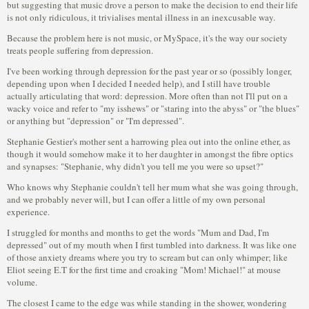
but suggesting that music drove a person to make the decision to end their life
is not only ridiculous, it trivialises mental illness in an inexcusable way.
Because the problem here is not music, or MySpace, it's the way our society
treats people suffering from depression.
I've been working through depression for the past year or so (possibly longer,
depending upon when I decided I needed help), and I still have trouble
actually articulating that word: depression. More often than not I'll put on a
wacky voice and refer to "my isshews" or "staring into the abyss" or "the blues"
or anything but "depression" or "I'm depressed".
Stephanie Gestier's mother sent a harrowing plea out into the online ether, as
though it would somehow make it to her daughter in amongst the fibre optics
and synapses: "Stephanie, why didn't you tell me you were so upset?"
Who knows why Stephanie couldn't tell her mum what she was going through,
and we probably never will, but I can offer a little of my own personal
experience.
I struggled for months and months to get the words "Mum and Dad, I'm
depressed" out of my mouth when I first tumbled into darkness. It was like one
of those anxiety dreams where you try to scream but can only whimper; like
Eliot seeing E.T for the first time and croaking "Mom! Michael!" at mouse
volume.
The closest I came to the edge was while standing in the shower, wondering