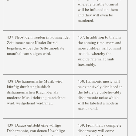
whereby terrible torment
will be inflicted on them
and they will even be
murdered.
437. Nebst dem werden in kommender
437. In addition to that, in
Zeit immer mehr Kinder Suizid
the coming time, more and
begehen, wobei die Selbstmordrate
more children will commit
unaufhaltsam steigen wird.
suicide, whereby the
suicide rate will climb
inexorably.
438. Die harmonische Musik wird
438. Harmonic music will
künftig durch unglaublich
be extensively displaced in
disharmonischen Krach, der als
the future by unbelievably
moderne Musikrichtung bezeichnet
disharmonic noise which
wird, weitgehend verdrängt.
will be labeled a modern
music trend.
439. Daraus entsteht eine völlige
439. From that, a complete
Disharmonie, von denen Unzählige
disharmony will come