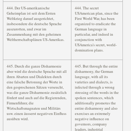
444. Der US-amerikanische
444. The secret
Geheimplan ist seit dem Ersten
USAmerican plan, since the
Weltkrieg darauf ausgerichtet,
First World War, has been
insbesondere die deutsche Sprache
organized to eradicate the
auszurotten, und zwar im
German language in
Zusammenhang mit den geheimen
particular, and indeed in
Weltherrschaftsplänen US-Amerikas.
conjunction with
USAmerica's secret, world-
domination plans.
445. Durch die ganze Disharmonie
445. But through the entire
aber wird die deutsche Sprache mit all
disharmony, the German
ihren Abarten und Dialekten durch
language, with all its
eine falsche Betonung der Worte in
varieties and dialects, is
den gesprochenen Sätzen verseucht,
infected through a wrong
was die ganze Disharmonie zusätzlich
stressing of the words in the
fördert und auch auf die Regierenden,
spoken sentences, which
Firmenführer, die
additionally promotes the
Wirtschaftsmagnaten und Militärs
entire disharmony and also
usw. einen äusserst negativen Einfluss
exercises an extremely
ausüben wird.
negative influence on
governors, company
leaders, industrial