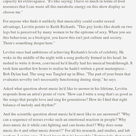
capacity for extravagance. "It's like saying: I have so much in terms of food
resources that I can waste all this metabolic energy on this show display so
choose me."
For anyone who finds it unlikely that musicality could confer sexual
advantage, Levitin points to Keith Richards. "This guy looks like death on two
legs but is perceived by many women to be the epitome of sexy. When you see
this behaviour, as a biologist, you know this isn't just culture and society.
There's something deeper here."
Levitin once had ambitions of achieving Richards's levels of celebrity. He
woke in the middle of the night with a song perfectly formed in his head; he
rushed to write it down, convinced he'd finally had his musical breakthrough. It
took him another few hours to realise he hadn't written a great masterpiece -
Bob Dylan had. The song was Tangled up in Blue. "The part of your brain that
evaluates novelty isn't necessarily functioning during sleep," he says.
Asked what question about music he'd like to answer in his lifetime, Levitin
responds from an artist's point of view. "How can I write a song that's as good as
the songs that people love and sing for generations? How do I find that right
balance of melody and rhythm?"
And the scientific question about music he'd most like to see answered? "Why
can a sequence of noises evoke such an emotional reaction in people? Why
does music do it while cats fighting and cars horns don't? Why does some
music do it and other music doesn't?" For all his research, and studies, and lab
workers, Levitin says, "I don't know that it's knowable." Fortunately, that won't