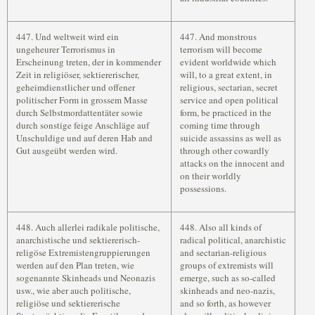
447. Und weltweit wird ein
447. And monstrous
ungeheurer Terrorismus in
terrorism will become
Erscheinung treten, der in kommender
evident worldwide which
Zeit in religiöser, sektiererischer,
will, to a great extent, in
geheimdienstlicher und offener
religious, sectarian, secret
politischer Form in grossem Masse
service and open political
durch Selbstmordattentäter sowie
form, be practiced in the
durch sonstige feige Anschläge auf
coming time through
Unschuldige und auf deren Hab and
suicide assassins as well as
Gut ausgeübt werden wird.
through other cowardly
attacks on the innocent and
on their worldly
possessions.
448. Auch allerlei radikale politische,
448. Also all kinds of
anarchistische und sektiererisch-
radical political, anarchistic
religöse Extremistengruppierungen
and sectarian-religious
werden auf den Plan treten, wie
groups of extremists will
sogenannte Skinheads und Neonazis
emerge, such as so-called
usw., wie aber auch politische,
skinheads and neo-nazis,
religiöse und sektiererische
and so forth, as however