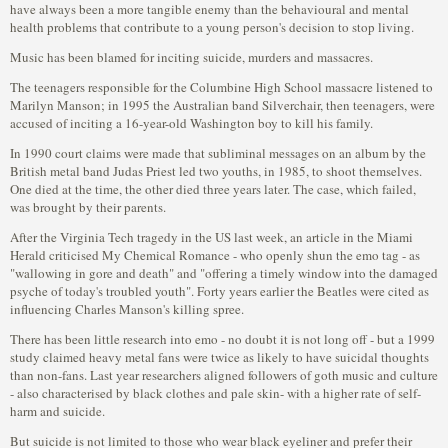
have always been a more tangible enemy than the behavioural and mental
health problems that contribute to a young person's decision to stop living.
Music has been blamed for inciting suicide, murders and massacres.
The teenagers responsible for the Columbine High School massacre listened to
Marilyn Manson; in 1995 the Australian band Silverchair, then teenagers, were
accused of inciting a 16-year-old Washington boy to kill his family.
In 1990 court claims were made that subliminal messages on an album by the
British metal band Judas Priest led two youths, in 1985, to shoot themselves.
One died at the time, the other died three years later. The case, which failed,
was brought by their parents.
After the Virginia Tech tragedy in the US last week, an article in the Miami
Herald criticised My Chemical Romance - who openly shun the emo tag - as
"wallowing in gore and death" and "offering a timely window into the damaged
psyche of today's troubled youth". Forty years earlier the Beatles were cited as
influencing Charles Manson's killing spree.
There has been little research into emo - no doubt it is not long off - but a 1999
study claimed heavy metal fans were twice as likely to have suicidal thoughts
than non-fans. Last year researchers aligned followers of goth music and culture
- also characterised by black clothes and pale skin- with a higher rate of self-
harm and suicide.
But suicide is not limited to those who wear black eyeliner and prefer their