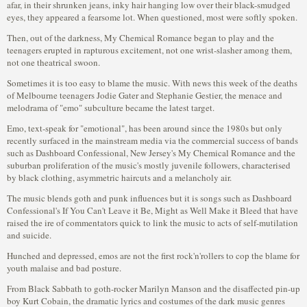
afar, in their shrunken jeans, inky hair hanging low over their black-smudged
eyes, they appeared a fearsome lot. When questioned, most were softly spoken.
Then, out of the darkness, My Chemical Romance began to play and the
teenagers erupted in rapturous excitement, not one wrist-slasher among them,
not one theatrical swoon.
Sometimes it is too easy to blame the music. With news this week of the deaths
of Melbourne teenagers Jodie Gater and Stephanie Gestier, the menace and
melodrama of "emo" subculture became the latest target.
Emo, text-speak for "emotional", has been around since the 1980s but only
recently surfaced in the mainstream media via the commercial success of bands
such as Dashboard Confessional, New Jersey's My Chemical Romance and the
suburban proliferation of the music's mostly juvenile followers, characterised
by black clothing, asymmetric haircuts and a melancholy air.
The music blends goth and punk influences but it is songs such as Dashboard
Confessional's If You Can't Leave it Be, Might as Well Make it Bleed that have
raised the ire of commentators quick to link the music to acts of self-mutilation
and suicide.
Hunched and depressed, emos are not the first rock'n'rollers to cop the blame for
youth malaise and bad posture.
From Black Sabbath to goth-rocker Marilyn Manson and the disaffected pin-up
boy Kurt Cobain, the dramatic lyrics and costumes of the dark music genres