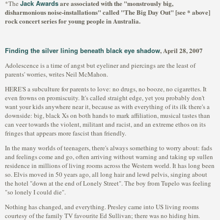
Jack Awards
are associated with the "monstrously big,
*The
disharmonious noise-installations" called "The Big Day Out" [see * above]
rock concert series for young people in Australia.
Finding the silver lining beneath black eye shadow
, April 28, 2007
Adolescence is a time of angst but eyeliner and piercings are the least of
parents' worries, writes Neil McMahon.
HERE'S a subculture for parents to love: no drugs, no booze, no cigarettes. It
even frowns on promiscuity. It's called straight edge, yet you probably don't
want your kids anywhere near it, because as with everything of its ilk there's a
downside: big, black Xs on both hands to mark affiliation, musical tastes than
can veer towards the violent, militant and racist, and an extreme ethos on its
fringes that appears more fascist than friendly.
In the many worlds of teenagers, there's always something to worry about: fads
and feelings come and go, often arriving without warning and taking up sullen
residence in millions of living rooms across the Western world. It has long been
so. Elvis moved in 50 years ago, all long hair and lewd pelvis, singing about
the hotel "down at the end of Lonely Street". The boy from Tupelo was feeling
"so lonely I could die".
Nothing has changed, and everything. Presley came into US living rooms
courtesy of the family TV favourite Ed Sullivan; there was no hiding him.