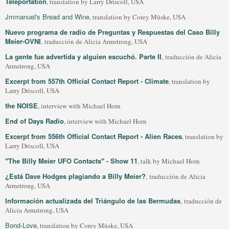
Teleportation
, translation by Larry Driscoll, USA
Jmmanuel's Bread and Wine
, translation by Corey Müske, USA
Nuevo programa de radio de Preguntas y Respuestas del Caso Billy
Meier-OVNI
, traducción de Alicia Armstrong, USA
La gente fue advertida y alguien escuchó. Parte II
, traducción de Alicia
Armstrong, USA
Excerpt from 557th Official Contact Report - Climate
, translation by
Larry Driscoll, USA
the NOISE
, interview with Michael Horn
End of Days Radio
, interview with Michael Horn
Excerpt from 556th Official Contact Report - Alien Races
, translation by
Larry Driscoll, USA
"The Billy Meier UFO Contacts" - Show 11
, talk by Michael Horn
¿Está Dave Hodges plagiando a Billy Meier?
, traducción de Alicia
Armstrong, USA
Información actualizada del Triángulo de las Bermudas
, traducción de
Alicia Armstrong, USA
Bond-Love
, translation by Corey Müske, USA