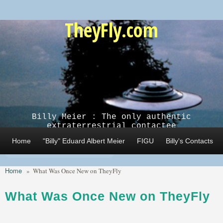
Skip to main content
TheyFly.com
Billy Meier : The only authentic
extraterrestrial contactee
Home
"Billy" Eduard Albert Meier
FIGU
Billy's Contacts
Home
»
What Was Once New on TheyFly
What Was Once New on TheyFly