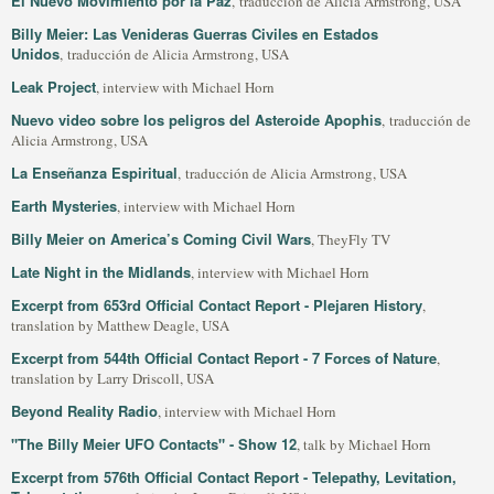
El Nuevo Movimiento por la Paz
, traducción de Alicia Armstrong, USA
Billy Meier: Las Venideras Guerras Civiles en Estados
Unidos
, traducción de Alicia Armstrong, USA
Leak Project
, interview with Michael Horn
Nuevo video sobre los peligros del Asteroide Apophis
, traducción de
Alicia Armstrong, USA
La Enseñanza Espiritual
, traducción de Alicia Armstrong, USA
Earth Mysteries
, interview with Michael Horn
Billy Meier on America’s Coming Civil Wars
, TheyFly TV
Late Night in the Midlands
, interview with Michael Horn
Excerpt from 653rd Official Contact Report - Plejaren History
,
translation by Matthew Deagle, USA
Excerpt from 544th Official Contact Report - 7 Forces of Nature
,
translation by Larry Driscoll, USA
Beyond Reality Radio
, interview with Michael Horn
"The Billy Meier UFO Contacts" - Show 12
, talk by Michael Horn
Excerpt from 576th Official Contact Report - Telepathy, Levitation,