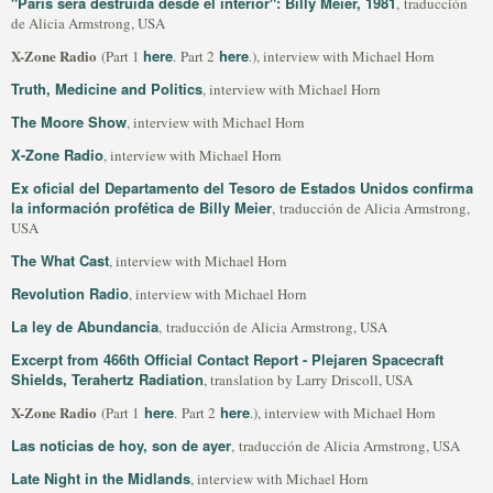
"Paris será destruida desde el interior": Billy Meier, 1981
, traducción
de Alicia Armstrong, USA
X-Zone Radio
here
here
(Part 1
. Part 2
.), interview with Michael Horn
Truth, Medicine and Politics
, interview with Michael Horn
The Moore Show
, interview with Michael Horn
X-Zone Radio
, interview with Michael Horn
Ex oficial del Departamento del Tesoro de Estados Unidos confirma
la información profética de Billy Meier
, traducción de Alicia Armstrong,
USA
The What Cast
, interview with Michael Horn
Revolution Radio
, interview with Michael Horn
La ley de Abundancia
, traducción de Alicia Armstrong, USA
Excerpt from 466th Official Contact Report - Plejaren Spacecraft
Shields, Terahertz Radiation
, translation by Larry Driscoll, USA
X-Zone Radio
here
here
(Part 1
. Part 2
.), interview with Michael Horn
Las noticias de hoy, son de ayer
, traducción de Alicia Armstrong, USA
Late Night in the Midlands
, interview with Michael Horn